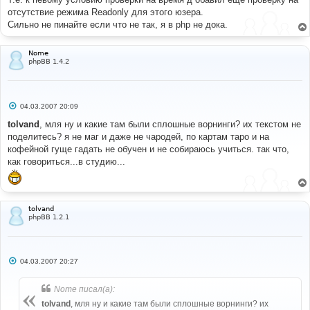
отсутствие режима Readonly для этого юзера.
Сильно не пинайте если что не так, я в php не дока.
Nome
phpBB 1.4.2
С
04.03.2007 20:09
о
о
tolvand
, мля ну и какие там были сплошные ворнинги? их текстом не
б
поделитесь? я не маг и даже не чародей, по картам таро и на
щ
е
кофейной гуще гадать не обучен и не собираюсь учиться. так что,
н
как говориться...в студию...
и
е
tolvand
phpBB 1.2.1
С
04.03.2007 20:27
о
о
б
Nome писал(а):
щ
е
tolvand
, мля ну и какие там были сплошные ворнинги? их
н