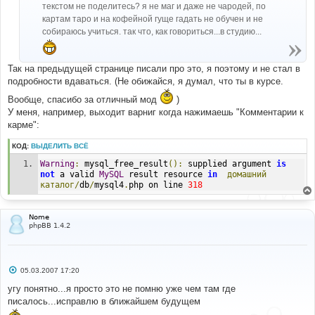
текстом не поделитесь? я не маг и даже не чародей, по
и
е
картам таро и на кофейной гуще гадать не обучен и не
собираюсь учиться. так что, как говориться...в студию...
Так на предыдущей странице писали про это, я поэтому и не стал в
подробности вдаваться. (Не обижайся, я думал, что ты в курсе.
Вообще, спасибо за отличный мод
)
У меня, например, выходит варниг когда нажимаешь "Комментарии к
карме":
КОД:
ВЫДЕЛИТЬ ВСЁ
Warning
:
 mysql_free_result
():
 supplied argument 
is
not
 a valid 
MySQL
 result resource 
in
домашний
каталог/
db
/
mysql4
.
php on line 
318
Nome
phpBB 1.4.2
С
05.03.2007 17:20
о
о
угу понятно...я просто это не помню уже чем там где
б
писалось...исправлю в ближайшем будущем
щ
е