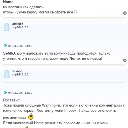
Nome
и
е
ну всетаки как сделать
чтобы чужую карму могли смотреть все??
OldMike
phpBB 1.2.1
С
01.03.2007 23:40
о
о
SeM63
, могу выложить если кому-нибудь пригодится, только
б
уточню, что я говорил о старом моде
Nome
, не о новом!
щ
е
н
и
tolvand
е
phpBB 1.2.1
С
04.03.2007 13:29
о
о
Поставил
б
Тоже пошли слошные Warning-ги, это если включенны комментарии к
щ
е
изменению кармы. Хостинг у меня Infobox. Пришлось отключить
н
и
комментарии.
е
Если уважаемый Home решит эту проблему - был бы о чень