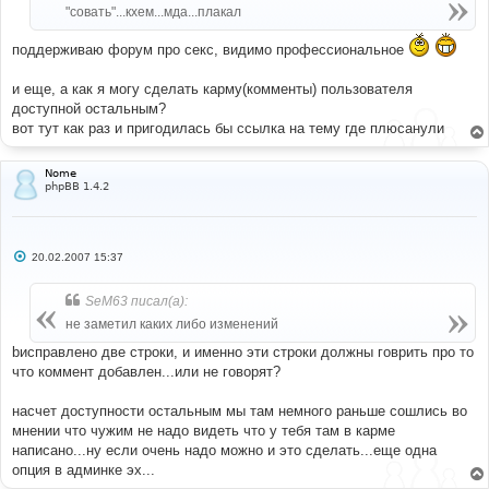
"совать"...кхем...мда...плакал
поддерживаю форум про секс, видимо профессиональное
и еще, а как я могу сделать карму(комменты) пользователя
доступной остальным?
вот тут как раз и пригодилась бы ссылка на тему где плюсанули
Nome
phpBB 1.4.2
С
20.02.2007 15:37
о
о
б
SeM63 писал(а):
щ
е
не заметил каких либо изменений
н
и
bисправлено две строки, и именно эти строки должны говрить про то
е
что коммент добавлен...или не говорят?
насчет доступности остальным мы там немного раньше сошлись во
мнении что чужим не надо видеть что у тебя там в карме
написано...ну если очень надо можно и это сделать...еще одна
опция в админке эх...