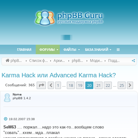
ГЛАВНАЯ
ФОРУМЫ
ФАЙЛЫ
БАЗА ЗНАНИЙ
phpBB Guru
Список форумов
Архивные форумы
phpBB 2.0.x (архив)
Модификация phpBB 2.0.x
Поддержка модов для phpBB 2.0.x
Karma Hack или Advanced Karma Hack?
Страница
20
из
25
1
18
19
20
21
22
25
Пред.
Сл
Сообщений: 365
…
…
Nome
phpBB 1.4.2
С
19.02.2007 15:38
о
о
SeM63
.... поржал....надо это как-то...вообщем слово
б
"совать"...кхем...мда...плакал
щ
е