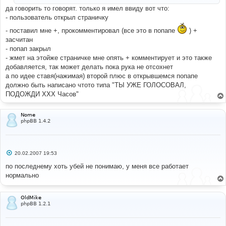
да говорить то говорят. только я имел ввиду вот что:
- пользователь открыл страничку
- поставил мне +, прокомментировал (все это в попапе
) +
засчитан
- попап закрыл
- жмет на этойже страничке мне опять + комментирует и это также
добавляется, так может делать пока рука не отсохнет
а по идее ставя(нажимая) второй плюс в открывшемся попапе
должно быть написано чтото типа "ТЫ УЖЕ ГОЛОСОВАЛ,
ПОДОЖДИ ХХХ Часов"
Nome
phpBB 1.4.2
С
20.02.2007 19:53
о
о
по последнему хоть убей не понимаю, у меня все работает
б
нормально
щ
е
н
и
OldMike
е
phpBB 1.2.1