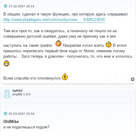
С
27.02.2007 18:14
о
о
В общем, сделал я такую функцию, про которую здесь спрашивал
б
http://www.phpbbguru.net/community/view ... 630#123630
щ
е
н
Там все просто, как и ожидалось, а поначалу не пошло из-за
и
е
совершенно детской ошибки, даже ума не приложу как я мог
наступить на такие грабли
Нахрапом хотел взять
В итоге
пришлось переписать первый блок кода от Nome, изменив логику
работы... Зато теперь я доволен - получилось то, что мне и хотелось
Всем спасибо кто откликнулся
SeM63
phpBB 1.0.0
С
01.03.2007 23:03
о
о
OldMike
б
а не поделишься кодом?
щ
е
н