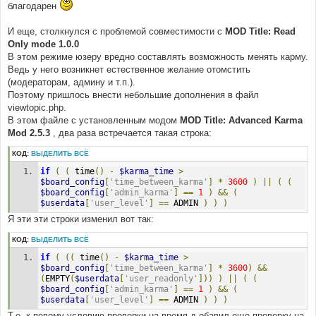
благодарен
И еще, столкнулся с проблемой совместимости c
MOD Title: Read
Only mode 1.0.0
В этом режиме юзеру вредно составлять возможность менять карму.
Ведь у него возникнет естественное желание отомстить
(модераторам, админу и т.п.).
Поэтому пришлось внести небольшие дополнения в файл
viewtopic.php.
В этом файле с установленным модом
MOD Title: Advanced Karma
Mod 2.5.3
, два раза встречается такая строка:
КОД:
ВЫДЕЛИТЬ ВСЁ
if
(
(
 time
()
-
$karma_time
>
$board_config
[
'time_between_karma'
]
*
3600
)
||
(
(
$board_config
[
'admin_karma'
]
==
1
)
&&
(
$userdata
[
'user_level'
]
==
 ADMIN 
)
)
)
Я эти эти строки изменил вот так:
КОД:
ВЫДЕЛИТЬ ВСЁ
if
(
((
 time
()
-
$karma_time
>
$board_config
[
'time_between_karma'
]
*
3600
)
&&
(
EMPTY
(
$userdata
[
'user_readonly'
]))
)
||
(
(
$board_config
[
'admin_karma'
]
==
1
)
&&
(
$userdata
[
'user_level'
]
==
 ADMIN 
)
)
)
Т.е. к певому условию проверки на время д обавил еще проверку на