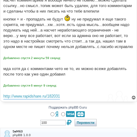
насчет комментариев я вообще ничего не помню...можно сделать
н
ссылку...но смысл..топик может быть удален, для того комментарии
и
е
и сделаны чтобы в них писать на что тебе влепили
кнопки + и - пропадать не будут
ну не придумал я еще такого
скрипта, не придумал...хм...хотя..есть одна мысль...вообщем надо
подумать над ней...а насчет неработающего ограничения - не
верю...у мну все работает, вот если за админа оно не работает, то
это надо в настройках смотреть что стоит...а так да, нашел там в
одном месте не пишет почему нельзя добавлять..с.пасибо исправлю
Добавлено спустя 2 минуты 59 секунд:
мда хотя да с комментами чето не то, их можно всеже добавлять
после того как уже один добавил
Добавлено спустя 6 минут 9 секунд:
http://www.rapidshare.ru/182031
Поддержать phpBB Guru
SeM63
phpBB 1.0.0