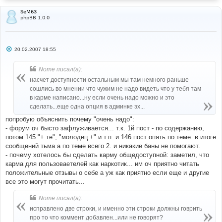
SeM63
phpBB 1.0.0
С
20.02.2007 18:55
о
о
б
Nome писал(а):
щ
е
насчет доступности остальным мы там немного раньше
н
сошлись во мнении что чужим не надо видеть что у тебя там
и
е
в карме написано...ну если очень надо можно и это
сделать...еще одна опция в админке эх...
попробую объяснить почему "очень надо":
- форум оч бысто зафлуживается... т.к. 1й пост - по содержанию,
потом 145 "+ те", "молодец +" и т.п. и 146 пост опять по теме. в итоге
сообщений тьма а по теме всего 2. и никакие баны не помогают.
- почему хотелось бы сделать карму общедоступной: заметил, что
карма для пользоваетелей как наркотик... им оч приятно читать
положительные отзывы о себе а уж как приятно если еще и другие
все это могут прочитать...
Nome писал(а):
исправлено две строки, и именно эти строки должны говрить
про то что коммент добавлен...или не говорят?