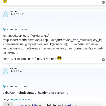
н
и
е
Nome
phpBB 1.4.2
С
11.03.2007 18:29
о
о
хм...вообщем есть "какбы фикс"...
б
открываем файл db/mysql4.php, находим mysql_free_result($query_id);
щ
е
и заменяем на @mysql_free_result($query_id); .... но блин это явно
н
неправильно...проблема в том что я не могу повторить ошибку у себя
и
е
на компе...
пипл, может кто знает? помогите плз
Nome
phpBB 1.4.2
С
13.03.2007 15:36
о
о
в файле
includes/page_header.php
заменить
б
щ
КОД:
ВЫДЕЛИТЬ ВСЁ
е
н
$row
=
$db
->
sql_fetchrow
(
$result
);
и