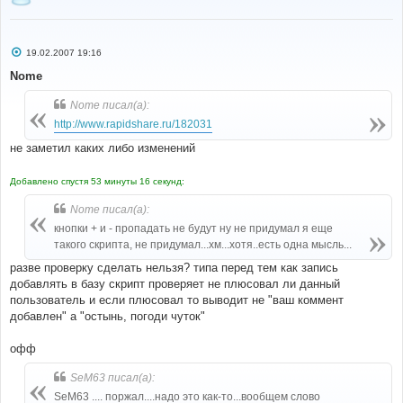
С
19.02.2007 19:16
о
о
Nome
б
щ
Nome писал(а):
е
н
http://www.rapidshare.ru/182031
и
е
не заметил каких либо изменений
Добавлено спустя 53 минуты 16 секунд:
Nome писал(а):
кнопки + и - пропадать не будут ну не придумал я еще
такого скрипта, не придумал...хм...хотя..есть одна мысль...
разве проверку сделать нельзя? типа перед тем как запись
добавлять в базу скрипт проверяет не плюсовал ли данный
пользователь и если плюсовал то выводит не "ваш коммент
добавлен" а "остынь, погоди чуток"
офф
SeM63 писал(а):
SeM63 .... поржал....надо это как-то...вообщем слово