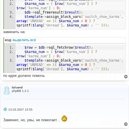
е
$karma_num
=
(
$row
[
'karma_num'
]
)
?
$row
[
'karma_num'
]
:
0
;
$db
->
sql_freeresult
(
$result
);
$template
->
assign_block_vars
(
'switch_show_karma'
,
array
(
'UNREAD'
=>
((
$karma_num
>
0
)
?
sprintf
(
$lang
[
'Unread'
],
$karma_num
)
:
''
)));
заменить на:
КОД:
ВЫДЕЛИТЬ ВСЁ
$row
=
$db
->
sql_fetchrow
(
$result
);
$karma_num
=
(
$row
[
'karma_num'
]
)
?
$row
[
'karma_num'
]
:
0
;
$template
->
assign_block_vars
(
'switch_show_karma'
,
array
(
'UNREAD'
=>
((
$karma_num
>
0
)
?
sprintf
(
$lang
[
'Unread'
],
$karma_num
)
:
''
)));
по идее должно помочь
tolvand
phpBB 1.2.1
С
13.03.2007 15:55
о
о
Заменил, но, увы, не помогает...
б
щ
е