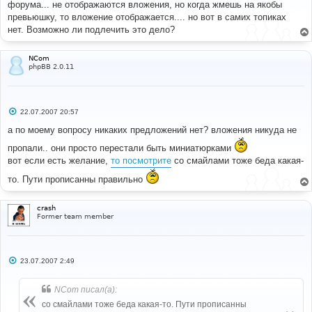
форума... не отображаются вложения, но когда жмешь на якобы
щ
е
превьюшку, то вложение отображается.... но вот в самих топиках
н
нет. Возможно ли подлечить это дело?
и
е
NCom
phpBB 2.0.11
С
22.07.2007 20:57
о
о
а по моему вопросу никаких предложений нет? вложения никуда не
б
щ
пропали.. они просто перестали быть миниатюрками
е
вот если есть желание,
то посмотрите
со смайлами тоже беда какая-
н
и
е
то. Пути прописанны правильно
crash
Former team member
С
23.07.2007 2:49
о
о
б
NCom писал(а):
щ
е
со смайлами тоже беда какая-то. Пути прописанны
н