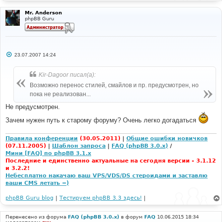
Mr. Anderson
phpBB Guru
С
23.07.2007 14:24
о
о
б
Kir-Dagoor писал(а):
щ
е
Возможно перенос стилей, смайлов и пр. предусмотрен, но
н
пока не реализован...
и
е
Не предусмотрен.
Зачем нужен путь к старому форуму? Очень легко догадаться
Правила конференции
(30.05.2011)
|
Общие ошибки новичков
(07.11.2005)
|
Шаблон запроса
|
FAQ (phpBB 3.0.x)
/
Мини [FAQ] по phpBB 3.1.x
Последние и единственно актуальные на сегодня версии - 3.1.12
и 3.2.2!
Небесплатно накачаю ваш VPS/VDS/DS стероидами и заставлю
ваши CMS летать =)
phpBB Guru blog
|
Тестируем phpBB 3.3 здесь!
|
Перенесено из форума
FAQ (phpBB 3.0.x)
в форум
FAQ
10.06.2015 18:34