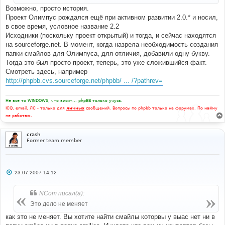
и
Возможно, просто история.
е
Проект Олимпус рождался ещё при активном развитии 2.0.* и носил,
в свое время, условное название 2.2
Исходники (поскольку проект открытый) и тогда, и сейчас находятся
на sourceforge.net. В момент, когда назрела необходимость создания
папки смайлов для Олимпуса, для отличия, добавили одну букву.
Тогда это был просто проект, теперь, это уже сложившийся факт.
Смотреть здесь, например
http://phpbb.cvs.sourceforge.net/phpbb/ ... /?pathrev=
Не все то WINDOWS, что висит... phpBB только учусь.
ICQ, email, ЛС - только для
личных
сообщений. Вопросы по phpbb только на форумах. По найму
не работаю.
crash
Former team member
С
23.07.2007 14:12
о
о
б
NCom писал(а):
щ
е
Это дело не меняет
н
и
как это не меняет. Вы хотите найти смайлы которвы у выас нет ни в
е