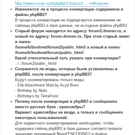
http://www.vvvas.ru/it/phpbb/3.0/docs/I ... ml#convert
Изменяются ли в процессе конвертации содержимое и
файлы phpBB2?
В процессе конвертации не подвергаются изменениям ни
таблицы phpBB2 в базе данных, ни исходные файлы phpBB2.
Старый форум находится по адресу: forum2.domen.ru, а
новый по адресу: forum.domen.ru. При этом старый лежит
в папке:
/home/b/boshnet/forum2/public_html/ а новый в папке:
/home/b/boshnet/forum/public_html/
Какой относительный путь указать при конвертации?
../../forum2/public_html/
Сохранятся ли моды, которые были установлены в
phpBB2, после конвертации в phpBB3?
Будут сконвертированы только моды:
- File Attachment Mod by Acyd Burn
- Birthday by Niels
- Birthdays by TerraFrost
Почему после конвертации в phpBB3 в сообщениях
вместо русских букв - кракозябры?
Вариант: кракозябры не везде, а только в сообщениях
некоторых пользователей.
Для корректного конвертирования необходимо, чтобы
кодировка таблиц phpBB2 в базе данных соответствовала
значению переменной $lang['ENCODING'] в файле