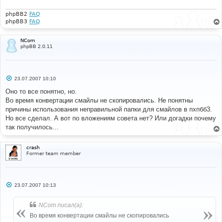
phpBB2
FAQ
phpBB3
FAQ
NCom
phpBB 2.0.11
С
23.07.2007 10:10
о
о
Оно то все понятно, но.
б
Во время конвертации смайлы не скопировались. Не понятны
щ
е
причины использования неправильной папки для смайлов в пхпбб3.
н
Но все сделал. А вот по вложениям совета нет? Или догадки почему
и
е
так получилось...
crash
Former team member
С
23.07.2007 10:13
о
о
б
NCom писал(а):
щ
е
Во время конвертации смайлы не скопировались
н