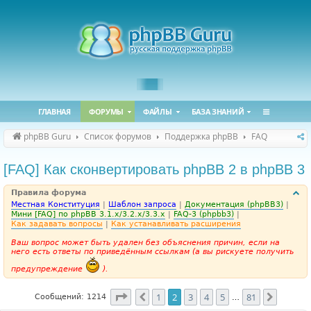
ГЛАВНАЯ
ФОРУМЫ
ФАЙЛЫ
БАЗА ЗНАНИЙ
phpBB Guru
Список форумов
Поддержка phpBB
FAQ
[FAQ] Как сконвертировать phpBB 2 в phpBB 3
Правила форума
Местная Конституция
|
Шаблон запроса
|
Документация (phpBB3)
|
Мини [FAQ] по phpBB 3.1.x/3.2.x/3.3.x
|
FAQ-3 (phpbb3)
|
Как задавать вопросы
|
Как устанавливать расширения
Ваш вопрос может быть удален без объяснения причин, если на
него есть ответы по приведённым ссылкам (а вы рискуете получить
предупреждение
).
Страница
2
из
81
1
2
3
4
5
81
Пред.
След.
Сообщений: 1214
…