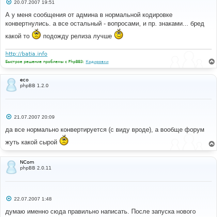
С
20.07.2007 19:51
о
о
А у меня сообщения от админа в нормальной кодировке
б
конвертнулись. а все остальный - вопросами, и пр. знаками... бред
щ
е
какой то
подожду релиза лучше
н
и
е
http://batia.info
Быстрое решение проблемы с PhpBB3:
Кодировки
eco
phpBB 1.2.0
С
21.07.2007 20:09
о
о
да все нормально конвертируется (с виду вроде), а вообще форум
б
щ
жуть какой сырой
е
н
и
NCom
е
phpBB 2.0.11
С
22.07.2007 1:48
о
о
думаю именно сюда правильно написать. После запуска нового
б