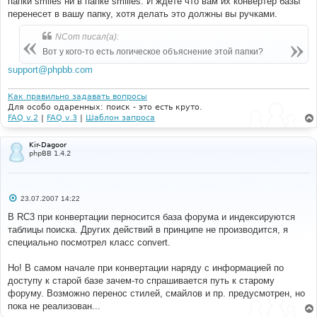
папки smiles ни в папке smilies. И ждете что вам их конвертер базы
перенесет в вашу папку, хотя делать это должны вы ручками.
NCom писал(а):
Вот у кого-то есть логическое объяснение этой папки?
support@phpbb.com
Как правильно задавать вопросы
Для особо одаренных: поиск - это есть круто.
FAQ v.2
|
FAQ v.3
|
Шаблон запроса
Kir-Dagoor
phpBB 1.4.2
С
23.07.2007 14:22
о
о
В RC3 при конвертации перносится база форума и индексируются
б
таблицы поиска. Других действий в принципе не производится, я
щ
е
специально посмотрел класс convert.
н
и
е
Но! В самом начале при конвертации наряду с информацией по
доступу к старой базе зачем-то спрашивается путь к старому
форуму. Возможно перенос стилей, смайлов и пр. предусмотрен, но
пока не реализован...