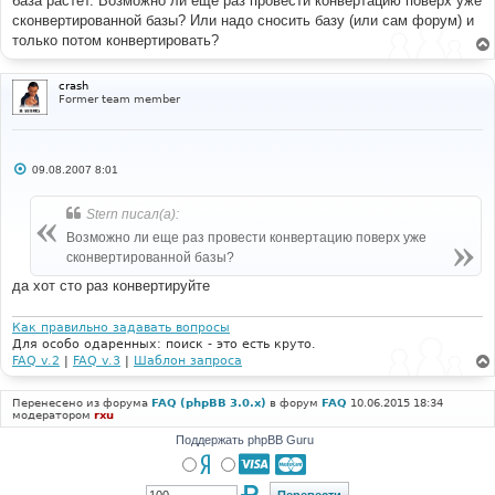
база растет. Возможно ли еще раз провести конвертацию поверх уже
и
е
сконвертированной базы? Или надо сносить базу (или сам форум) и
только потом конвертировать?
crash
Former team member
С
09.08.2007 8:01
о
о
б
Stern писал(а):
щ
е
Возможно ли еще раз провести конвертацию поверх уже
н
сконвертированной базы?
и
е
да хот сто раз конвертируйте
Как правильно задавать вопросы
Для особо одаренных: поиск - это есть круто.
FAQ v.2
|
FAQ v.3
|
Шаблон запроса
Перенесено из форума
FAQ (phpBB 3.0.x)
в форум
FAQ
10.06.2015 18:34
модератором
rxu
Поддержать phpBB Guru