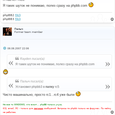
щ
е
Я таких шуток не понимаю, полез сразу на phpbb.com
н
и
е
phpBB2
FAQ
phpBB3
FAQ
Палыч
Former team member
С
08.08.2007 22:06
о
о
б
Rayden писал(а):
щ
е
Я таких шуток не понимаю, полез сразу на phpbb.com
н
и
е
Палыч писал(а):
Установил phpbb3 в
папку
rc5
Чисто машинально, просто rc1...rc4 уже были
Не все то WINDOWS, что висит... phpBB только учусь.
ICQ, email, ЛС - только для
личных
сообщений. Вопросы по phpbb только на форумах. По найму
не работаю.