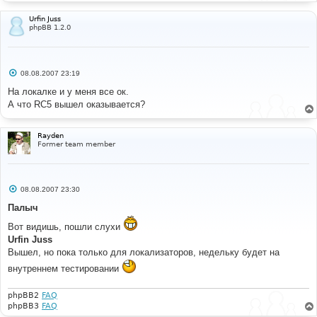
Urfin Juss
phpBB 1.2.0
С
08.08.2007 23:19
о
о
На локалке и у меня все ок.
б
А что RC5 вышел оказывается?
щ
е
н
и
Rayden
е
Former team member
С
08.08.2007 23:30
о
о
Палыч
б
щ
Вот видишь, пошли слухи
е
Urfin Juss
н
и
Вышел, но пока только для локализаторов, недельку будет на
е
внутреннем тестировании
phpBB2
FAQ
phpBB3
FAQ