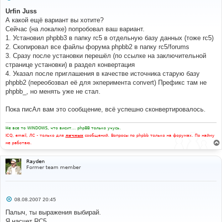
о
о
Urfin Juss
б
А какой ещё вариант вы хотите?
щ
е
Сейчас (на локалке) попробовал ваш вариант.
н
1. Установил phpbb3 в папку rc5 в отдельную базу данных (тоже rc5)
и
е
2. Скопировал все файлы форума phpbb2 в папку rc5/forums
3. Сразу после установки перешёл (по ссылке на заключительной
странице установки) в раздел конвертация
4. Указал после приглашения в качестве источника старую базу
phpbb2 (переобозвал её для экперимента convert) Префикс там не
phpbb_, но менять уже не стал.
Пока писАл вам это сообщение, всё успешно сконвертировалось.
Не все то WINDOWS, что висит... phpBB только учусь.
ICQ, email, ЛС - только для
личных
сообщений. Вопросы по phpbb только на форумах. По найму
не работаю.
Rayden
Former team member
С
08.08.2007 20:45
о
о
Палыч, ты выражения выбирай.
б
Я насчет RC5.