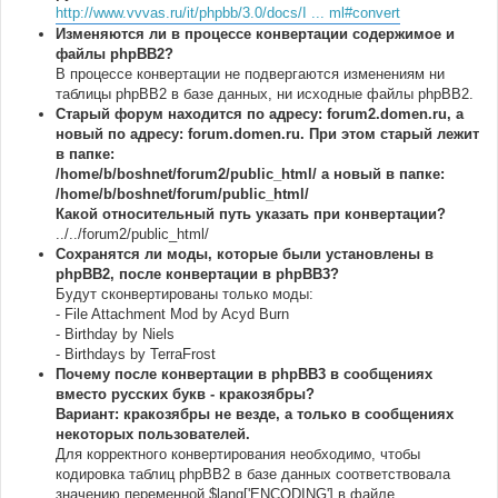
http://www.vvvas.ru/it/phpbb/3.0/docs/I ... ml#convert
Изменяются ли в процессе конвертации содержимое и
файлы phpBB2?
В процессе конвертации не подвергаются изменениям ни
таблицы phpBB2 в базе данных, ни исходные файлы phpBB2.
Старый форум находится по адресу: forum2.domen.ru, а
новый по адресу: forum.domen.ru. При этом старый лежит
в папке:
/home/b/boshnet/forum2/public_html/ а новый в папке:
/home/b/boshnet/forum/public_html/
Какой относительный путь указать при конвертации?
../../forum2/public_html/
Сохранятся ли моды, которые были установлены в
phpBB2, после конвертации в phpBB3?
Будут сконвертированы только моды:
- File Attachment Mod by Acyd Burn
- Birthday by Niels
- Birthdays by TerraFrost
Почему после конвертации в phpBB3 в сообщениях
вместо русских букв - кракозябры?
Вариант: кракозябры не везде, а только в сообщениях
некоторых пользователей.
Для корректного конвертирования необходимо, чтобы
кодировка таблиц phpBB2 в базе данных соответствовала
значению переменной $lang['ENCODING'] в файле