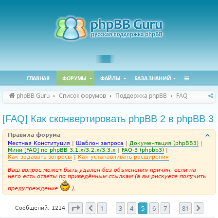
ГЛАВНАЯ
ФОРУМЫ
ФАЙЛЫ
БАЗА ЗНАНИЙ
phpBB Guru
Список форумов
Поддержка phpBB
FAQ
[FAQ] Как сконвертировать phpBB 2 в phpBB 3
Правила форума
Местная Конституция
|
Шаблон запроса
|
Документация (phpBB3)
|
Мини [FAQ] по phpBB 3.1.x/3.2.x/3.3.x
|
FAQ-3 (phpbb3)
|
Как задавать вопросы
|
Как устанавливать расширения
Ваш вопрос может быть удален без объяснения причин, если на
него есть ответы по приведённым ссылкам (а вы рискуете получить
предупреждение
).
Страница
5
из
81
1
3
4
5
6
7
81
Пред.
След
Сообщений: 1214
…
…