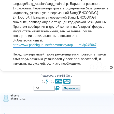
language/lang_russian/lang_main.php. Варианты решения:
1) Сложный. Переконвертировать содержимое базы данных в
кодировку, указанную в переменной $lang['ENCODING'].
2) Простой. Назначить переменной $lang['ENCODING']
значение, совпадающее с текущей кодировкой базы данных.
При этом сообщения и другой контент на "старом" форуме
могут стать нечитабельными, тем не менее, после
конвертации читабельность восстановится.
3) Альтернативный:
http://www.phpbbguru.net/community/topi ... ml#p245047
Перед конвертацией также рекомендуется проверить, какой
язык по умолчанию установлен у всех пользователей, и
изменить на русский, если это необходимо.
Поддержать phpBB Guru
okcorp
phpBB 1.4.1