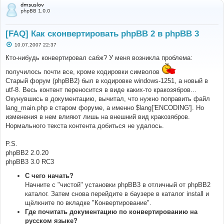
dmsuslov
phpBB 1.0.0
[FAQ] Как сконвертировать phpBB 2 в phpBB 3
С
10.07.2007 22:37
о
о
Кто-нибудь конвертировал сабж? У меня возникла проблема:
б
щ
получилось почти все, кроме кодировки символов
е
Старый форум (phpBB2) был в кодировке windows-1251, а новый в
н
и
utf-8. Весь контент переносится в виде каких-то кракозябров...
е
Окунувшись в документацию, вычитал, что нужно поправить файл
lang_main.php в старом форуме, а именно $lang['ENCODING']. Но
изменения в нем влияют лишь на внешний вид кракозябров.
Нормального текста контента добиться не удалось.
P.S.
phpBB2 2.0.20
phpBB3 3.0 RC3
С чего начать?
Начните с "чистой" установки phpBB3 в отличный от phpBB2
каталог. Затем снова перейдите в баузере в каталог install и
щёлкните по вкладке "Конвертирование".
Где почитать документацию по конвертированию на
русском языке?