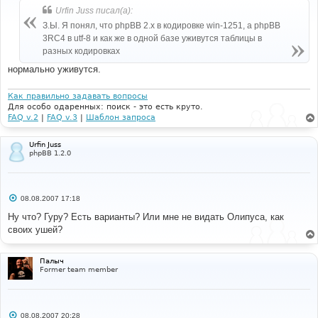
б
Urfin Juss писал(а):
щ
е
З.Ы. Я понял, что phpBB 2.x в кодировке win-1251, а phpBB
н
3RC4 в utf-8 и как же в одной базе уживутся таблицы в
и
е
разных кодировках
нормально уживутся.
Как правильно задавать вопросы
Для особо одаренных: поиск - это есть круто.
FAQ v.2
|
FAQ v.3
|
Шаблон запроса
Urfin Juss
phpBB 1.2.0
С
08.08.2007 17:18
о
о
Ну что? Гуру? Есть варианты? Или мне не видать Олипуса, как
б
своих ушей?
щ
е
н
и
Палыч
е
Former team member
С
08.08.2007 20:28