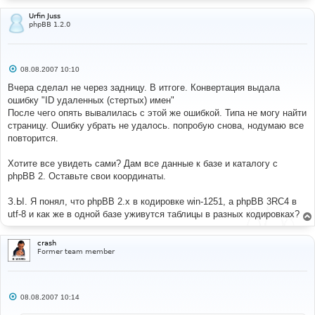
Urfin Juss
phpBB 1.2.0
С
08.08.2007 10:10
о
о
Вчера сделал не через задницу. В итгоге. Конвертация выдала
б
ошибку "ID удаленных (стертых) имен"
щ
е
После чего опять вывалилась с этой же ошибкой. Типа не могу найти
н
страницу. Ошибку убрать не удалось. попробую снова, нодумаю все
и
е
повторится.
Хотите все увидеть сами? Дам все данные к базе и каталогу с
phpBB 2. Оставьте свои координаты.
З.Ы. Я понял, что phpBB 2.x в кодировке win-1251, а phpBB 3RC4 в
utf-8 и как же в одной базе уживутся таблицы в разных кодировках?
crash
Former team member
С
08.08.2007 10:14
о
о