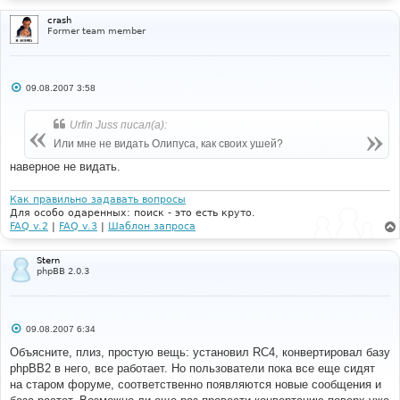
crash
Former team member
С
09.08.2007 3:58
о
о
б
Urfin Juss писал(а):
щ
е
Или мне не видать Олипуса, как своих ушей?
н
и
наверное не видать.
е
Как правильно задавать вопросы
Для особо одаренных: поиск - это есть круто.
FAQ v.2
|
FAQ v.3
|
Шаблон запроса
Stern
phpBB 2.0.3
С
09.08.2007 6:34
о
о
Объясните, плиз, простую вещь: установил RC4, конвертировал базу
б
phpBB2 в него, все работает. Но пользователи пока все еще сидят
щ
е
на старом форуме, соответственно появляются новые сообщения и
н