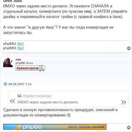
Urfin Juss
б
ИМХО через заднее место делаете. Установите СНАЧАЛА в
щ
е
отдельный каталог, конвертните (по пунктам
rxu
), а ЗАТЕМ убирайте
н
двойку и переименуйте каталог тройки (с правкой конфига в базе).
и
е
А что значит "в другую базу"? У вас бы тогда конвертация не
запустилась бы.
phpBB2
FAQ
phpBB3
FAQ
rxu
phpBB Guru
С
08.08.2007 7:14
о
о
б
Rayden писал(а):
щ
е
ИМХО через заднее место делаете.
н
и
Сделано в полную противоположность процедуре, описанной в
е
документации по конвертированию 8)