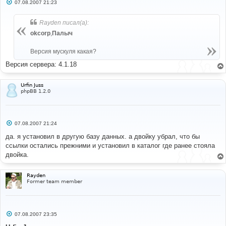
С
07.08.2007 21:23
о
о
б
Rayden писал(а):
щ
е
okcorp
,
Палыч
н
и
е
Версия мускуля какая?
Версия сервера: 4.1.18
Urfin Juss
phpBB 1.2.0
С
07.08.2007 21:24
о
о
да. я установил в другую базу данных. а двойку убрал, что бы
б
ссылки остались прежними и установил в каталог где ранее стояла
щ
е
двойка.
н
и
е
Rayden
Former team member
С
07.08.2007 23:35
о
о