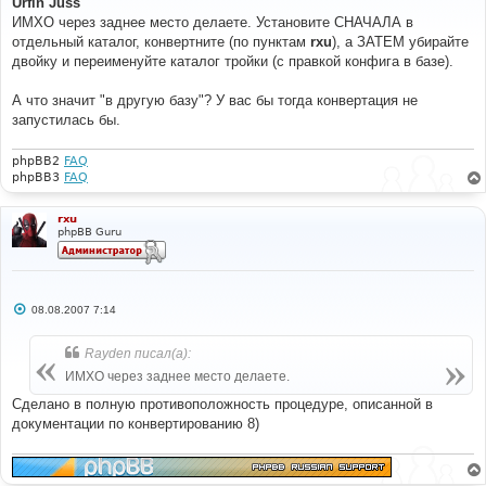
Urfin Juss
б
ИМХО через заднее место делаете. Установите СНАЧАЛА в
щ
е
отдельный каталог, конвертните (по пунктам
rxu
), а ЗАТЕМ убирайте
н
двойку и переименуйте каталог тройки (с правкой конфига в базе).
и
е
А что значит "в другую базу"? У вас бы тогда конвертация не
запустилась бы.
phpBB2
FAQ
phpBB3
FAQ
rxu
phpBB Guru
С
08.08.2007 7:14
о
о
б
Rayden писал(а):
щ
е
ИМХО через заднее место делаете.
н
и
Сделано в полную противоположность процедуре, описанной в
е
документации по конвертированию 8)