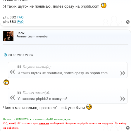
щ
е
Я таких шуток не понимаю, полез сразу на phpbb.com
н
и
е
phpBB2
FAQ
phpBB3
FAQ
Палыч
Former team member
С
08.08.2007 22:06
о
о
б
Rayden писал(а):
щ
е
Я таких шуток не понимаю, полез сразу на phpbb.com
н
и
е
Палыч писал(а):
Установил phpbb3 в
папку
rc5
Чисто машинально, просто rc1...rc4 уже были
Не все то WINDOWS, что висит... phpBB только учусь.
ICQ, email, ЛС - только для
личных
сообщений. Вопросы по phpbb только на форумах. По найму
не работаю.