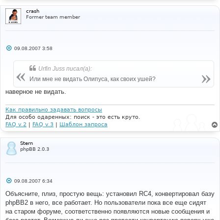
crash
Former team member
С
09.08.2007 3:58
о
о
б
Urfin Juss писал(а):
щ
е
Или мне не видать Олипуса, как своих ушей?
н
и
наверное не видать.
е
Как правильно задавать вопросы
Для особо одаренных: поиск - это есть круто.
FAQ v.2
|
FAQ v.3
|
Шаблон запроса
Stern
phpBB 2.0.3
С
09.08.2007 6:34
о
о
Объясните, плиз, простую вещь: установил RC4, конвертировал базу
б
phpBB2 в него, все работает. Но пользователи пока все еще сидят
щ
е
на старом форуме, соответственно появляются новые сообщения и
н