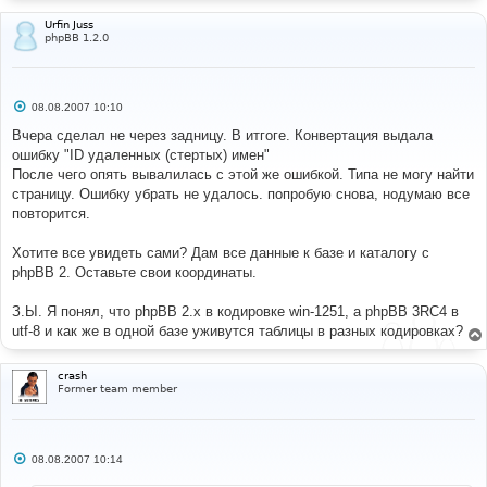
Urfin Juss
phpBB 1.2.0
С
08.08.2007 10:10
о
о
Вчера сделал не через задницу. В итгоге. Конвертация выдала
б
ошибку "ID удаленных (стертых) имен"
щ
е
После чего опять вывалилась с этой же ошибкой. Типа не могу найти
н
страницу. Ошибку убрать не удалось. попробую снова, нодумаю все
и
е
повторится.
Хотите все увидеть сами? Дам все данные к базе и каталогу с
phpBB 2. Оставьте свои координаты.
З.Ы. Я понял, что phpBB 2.x в кодировке win-1251, а phpBB 3RC4 в
utf-8 и как же в одной базе уживутся таблицы в разных кодировках?
crash
Former team member
С
08.08.2007 10:14
о
о