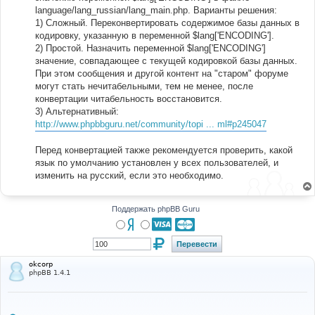
language/lang_russian/lang_main.php. Варианты решения:
1) Сложный. Переконвертировать содержимое базы данных в
кодировку, указанную в переменной $lang['ENCODING'].
2) Простой. Назначить переменной $lang['ENCODING']
значение, совпадающее с текущей кодировкой базы данных.
При этом сообщения и другой контент на "старом" форуме
могут стать нечитабельными, тем не менее, после
конвертации читабельность восстановится.
3) Альтернативный:
http://www.phpbbguru.net/community/topi ... ml#p245047
Перед конвертацией также рекомендуется проверить, какой
язык по умолчанию установлен у всех пользователей, и
изменить на русский, если это необходимо.
Поддержать phpBB Guru
okcorp
phpBB 1.4.1