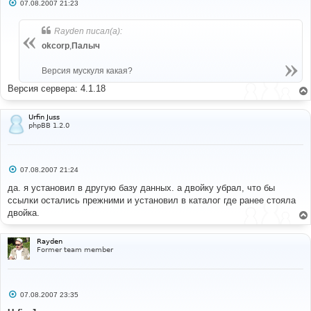
С
07.08.2007 21:23
о
о
б
Rayden писал(а):
щ
е
okcorp
,
Палыч
н
и
е
Версия мускуля какая?
Версия сервера: 4.1.18
Urfin Juss
phpBB 1.2.0
С
07.08.2007 21:24
о
о
да. я установил в другую базу данных. а двойку убрал, что бы
б
ссылки остались прежними и установил в каталог где ранее стояла
щ
е
двойка.
н
и
е
Rayden
Former team member
С
07.08.2007 23:35
о
о