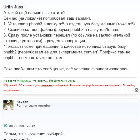
о
о
Urfin Juss
б
А какой ещё вариант вы хотите?
щ
е
Сейчас (на локалке) попробовал ваш вариант.
н
1. Установил phpbb3 в папку rc5 в отдельную базу данных (тоже rc5)
и
е
2. Скопировал все файлы форума phpbb2 в папку rc5/forums
3. Сразу после установки перешёл (по ссылке на заключительной
странице установки) в раздел конвертация
4. Указал после приглашения в качестве источника старую базу
phpbb2 (переобозвал её для экперимента convert) Префикс там не
phpbb_, но менять уже не стал.
Пока писАл вам это сообщение, всё успешно сконвертировалось.
Не все то WINDOWS, что висит... phpBB только учусь.
ICQ, email, ЛС - только для
личных
сообщений. Вопросы по phpbb только на форумах. По найму
не работаю.
Rayden
Former team member
С
08.08.2007 20:45
о
о
Палыч, ты выражения выбирай.
б
Я насчет RC5.