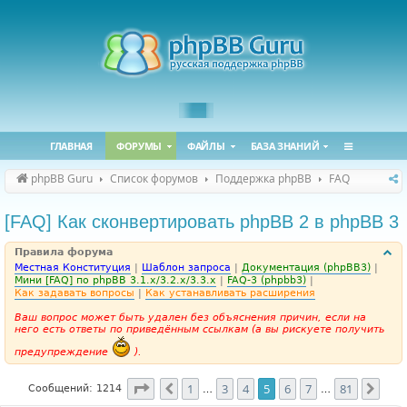
ГЛАВНАЯ
ФОРУМЫ
ФАЙЛЫ
БАЗА ЗНАНИЙ
phpBB Guru
Список форумов
Поддержка phpBB
FAQ
[FAQ] Как сконвертировать phpBB 2 в phpBB 3
Правила форума
Местная Конституция
|
Шаблон запроса
|
Документация (phpBB3)
|
Мини [FAQ] по phpBB 3.1.x/3.2.x/3.3.x
|
FAQ-3 (phpbb3)
|
Как задавать вопросы
|
Как устанавливать расширения
Ваш вопрос может быть удален без объяснения причин, если на
него есть ответы по приведённым ссылкам (а вы рискуете получить
предупреждение
).
Страница
5
из
81
1
3
4
5
6
7
81
Пред.
След
Сообщений: 1214
…
…