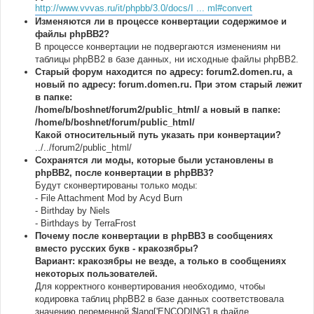
http://www.vvvas.ru/it/phpbb/3.0/docs/I ... ml#convert
Изменяются ли в процессе конвертации содержимое и
файлы phpBB2?
В процессе конвертации не подвергаются изменениям ни
таблицы phpBB2 в базе данных, ни исходные файлы phpBB2.
Старый форум находится по адресу: forum2.domen.ru, а
новый по адресу: forum.domen.ru. При этом старый лежит
в папке:
/home/b/boshnet/forum2/public_html/ а новый в папке:
/home/b/boshnet/forum/public_html/
Какой относительный путь указать при конвертации?
../../forum2/public_html/
Сохранятся ли моды, которые были установлены в
phpBB2, после конвертации в phpBB3?
Будут сконвертированы только моды:
- File Attachment Mod by Acyd Burn
- Birthday by Niels
- Birthdays by TerraFrost
Почему после конвертации в phpBB3 в сообщениях
вместо русских букв - кракозябры?
Вариант: кракозябры не везде, а только в сообщениях
некоторых пользователей.
Для корректного конвертирования необходимо, чтобы
кодировка таблиц phpBB2 в базе данных соответствовала
значению переменной $lang['ENCODING'] в файле