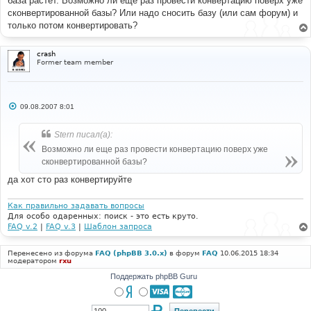
база растет. Возможно ли еще раз провести конвертацию поверх уже
и
е
сконвертированной базы? Или надо сносить базу (или сам форум) и
только потом конвертировать?
crash
Former team member
С
09.08.2007 8:01
о
о
б
Stern писал(а):
щ
е
Возможно ли еще раз провести конвертацию поверх уже
н
сконвертированной базы?
и
е
да хот сто раз конвертируйте
Как правильно задавать вопросы
Для особо одаренных: поиск - это есть круто.
FAQ v.2
|
FAQ v.3
|
Шаблон запроса
Перенесено из форума
FAQ (phpBB 3.0.x)
в форум
FAQ
10.06.2015 18:34
модератором
rxu
Поддержать phpBB Guru