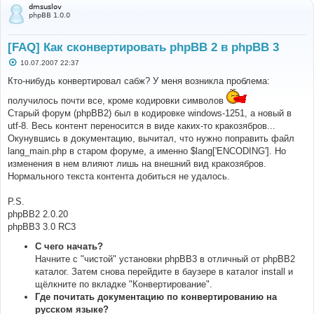
dmsuslov
phpBB 1.0.0
[FAQ] Как сконвертировать phpBB 2 в phpBB 3
С
10.07.2007 22:37
о
о
Кто-нибудь конвертировал сабж? У меня возникла проблема:
б
щ
получилось почти все, кроме кодировки символов
е
Старый форум (phpBB2) был в кодировке windows-1251, а новый в
н
и
utf-8. Весь контент переносится в виде каких-то кракозябров...
е
Окунувшись в документацию, вычитал, что нужно поправить файл
lang_main.php в старом форуме, а именно $lang['ENCODING']. Но
изменения в нем влияют лишь на внешний вид кракозябров.
Нормального текста контента добиться не удалось.
P.S.
phpBB2 2.0.20
phpBB3 3.0 RC3
С чего начать?
Начните с "чистой" установки phpBB3 в отличный от phpBB2
каталог. Затем снова перейдите в баузере в каталог install и
щёлкните по вкладке "Конвертирование".
Где почитать документацию по конвертированию на
русском языке?