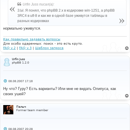
б
Urfin Juss писал(а):
щ
е
З.Ы. Я понял, что phpBB 2.x в кодировке win-1251, а phpBB
н
3RC4 в utf-8 и как же в одной базе уживутся таблицы в
и
е
разных кодировках
нормально уживутся.
Как правильно задавать вопросы
Для особо одаренных: поиск - это есть круто.
FAQ v.2
|
FAQ v.3
|
Шаблон запроса
Urfin Juss
phpBB 1.2.0
С
08.08.2007 17:18
о
о
Ну что? Гуру? Есть варианты? Или мне не видать Олипуса, как
б
своих ушей?
щ
е
н
и
Палыч
е
Former team member
С
08.08.2007 20:28