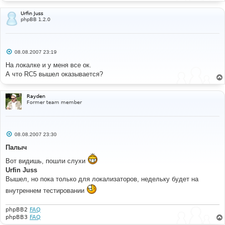
Urfin Juss
phpBB 1.2.0
С
08.08.2007 23:19
о
о
На локалке и у меня все ок.
б
А что RC5 вышел оказывается?
щ
е
н
и
Rayden
е
Former team member
С
08.08.2007 23:30
о
о
Палыч
б
щ
Вот видишь, пошли слухи
е
Urfin Juss
н
и
Вышел, но пока только для локализаторов, недельку будет на
е
внутреннем тестировании
phpBB2
FAQ
phpBB3
FAQ