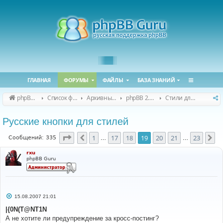
ГЛАВНАЯ
ФОРУМЫ
ФАЙЛЫ
БАЗА ЗНАНИЙ
phpBB Guru
Список форумов
Архивные форумы
phpBB 2.0.x (архив)
Стили для phpBB 2.0.x
Русские кнопки для стилей
Страница
19
из
23
1
17
18
19
20
21
23
Пред.
Сл
Сообщений: 335
…
…
rxu
phpBB Guru
С
15.08.2007 21:01
о
о
|{0N(T@NT1N
б
А не хотите ли предупреждение за кросс-постинг?
щ