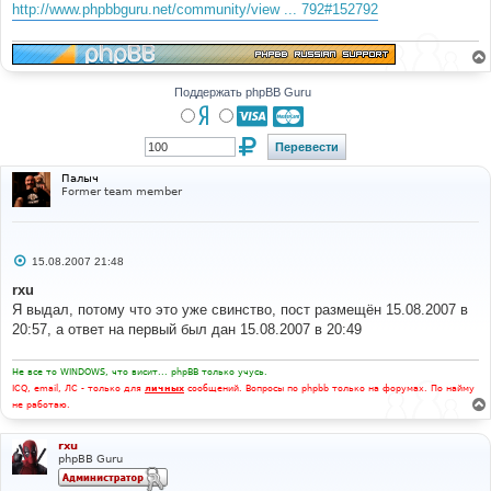
е
http://www.phpbbguru.net/community/view ... 792#152792
н
и
е
Поддержать phpBB Guru
Палыч
Former team member
С
15.08.2007 21:48
о
о
rxu
б
Я выдал, потому что это уже свинство, пост размещён 15.08.2007 в
щ
е
20:57, а ответ на первый был дан 15.08.2007 в 20:49
н
и
е
Не все то WINDOWS, что висит... phpBB только учусь.
ICQ, email, ЛС - только для
личных
сообщений. Вопросы по phpbb только на форумах. По найму
не работаю.
rxu
phpBB Guru