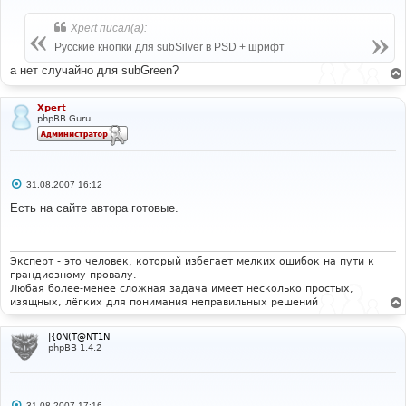
о
о
б
Xpert писал(а):
щ
е
Русские кнопки для subSilver в PSD + шрифт
н
и
а нет случайно для subGreen?
е
Xpert
phpBB Guru
С
31.08.2007 16:12
о
о
Есть на сайте автора готовые.
б
щ
е
н
и
Эксперт - это человек, который избегает мелких ошибок на пути к
е
грандиозному провалу.
Любая более-менее сложная задача имеет несколько простых,
изящных, лёгких для понимания неправильных решений
|{0N(T@NT1N
phpBB 1.4.2
С
31.08.2007 17:16