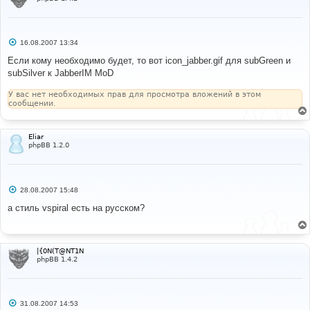
С
16.08.2007 13:34
о
о
Если кому необходимо будет, то вот icon_jabber.gif для subGreen и
б
subSilver к JabberIM MoD
щ
е
н
У вас нет необходимых прав для просмотра вложений в этом
и
сообщении.
е
Eliar
phpBB 1.2.0
С
28.08.2007 15:48
о
о
а стиль vspiral есть на русском?
б
щ
е
н
и
|{0N(T@NT1N
е
phpBB 1.4.2
С
31.08.2007 14:53