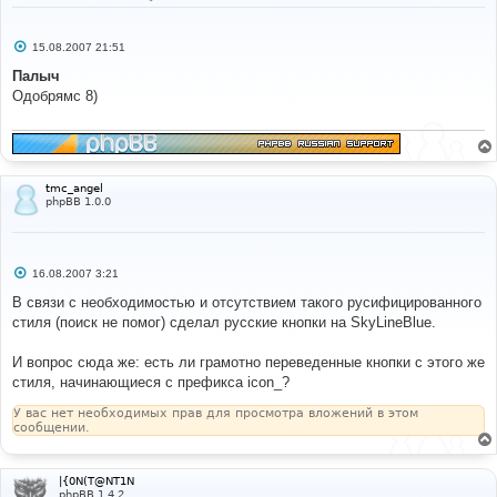
С
15.08.2007 21:51
о
о
Палыч
б
Одобрямс 8)
щ
е
н
и
е
tmc_angel
phpBB 1.0.0
С
16.08.2007 3:21
о
о
В связи с необходимостью и отсутствием такого русифицированного
б
стиля (поиск не помог) сделал русские кнопки на SkyLineBlue.
щ
е
н
И вопрос сюда же: есть ли грамотно переведенные кнопки с этого же
и
е
стиля, начинающиеся с префикса icon_?
У вас нет необходимых прав для просмотра вложений в этом
сообщении.
|{0N(T@NT1N
phpBB 1.4.2