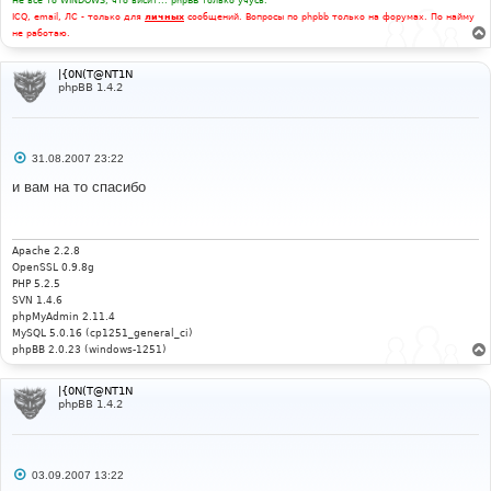
Не все то WINDOWS, что висит... phpBB только учусь.
ICQ, email, ЛС - только для
личных
сообщений. Вопросы по phpbb только на форумах. По найму
не работаю.
|{0N(T@NT1N
phpBB 1.4.2
С
31.08.2007 23:22
о
о
и вам на то спасибо
б
щ
е
н
и
Apache 2.2.8
е
OpenSSL 0.9.8g
PHP 5.2.5
SVN 1.4.6
phpMyAdmin 2.11.4
MySQL 5.0.16 (cp1251_general_ci)
phpBB 2.0.23 (windows-1251)
|{0N(T@NT1N
phpBB 1.4.2
С
03.09.2007 13:22
о