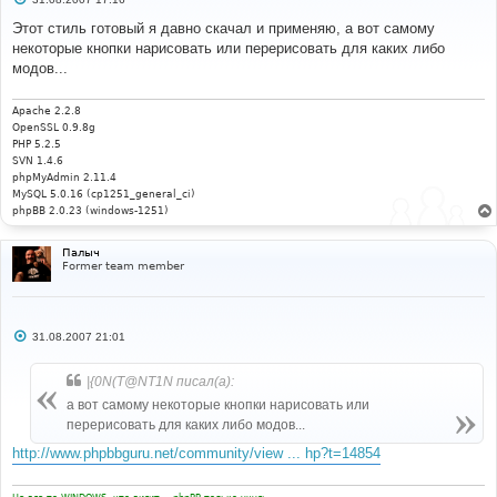
о
о
Этот стиль готовый я давно скачал и применяю, а вот самому
б
некоторые кнопки нарисовать или перерисовать для каких либо
щ
е
модов...
н
и
е
Apache 2.2.8
OpenSSL 0.9.8g
PHP 5.2.5
SVN 1.4.6
phpMyAdmin 2.11.4
MySQL 5.0.16 (cp1251_general_ci)
phpBB 2.0.23 (windows-1251)
Палыч
Former team member
С
31.08.2007 21:01
о
о
б
|{0N(T@NT1N писал(а):
щ
е
а вот самому некоторые кнопки нарисовать или
н
перерисовать для каких либо модов...
и
е
http://www.phpbbguru.net/community/view ... hp?t=14854