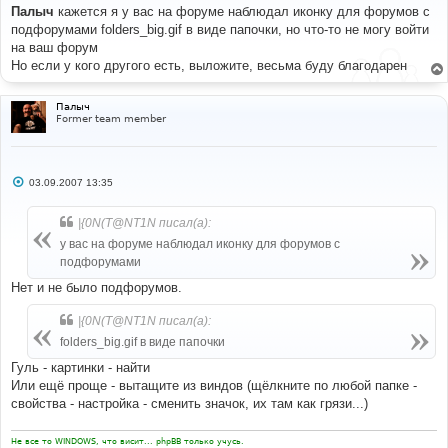
о
Палыч
кажется я у вас на форуме наблюдал иконку для форумов с
б
подфорумами folders_big.gif в виде папочки, но что-то не могу войти
щ
е
на ваш форум
н
Но если у кого другого есть, выложите, весьма буду благодарен
и
е
Палыч
Former team member
С
03.09.2007 13:35
о
о
б
|{0N(T@NT1N писал(а):
щ
е
у вас на форуме наблюдал иконку для форумов с
н
подфорумами
и
е
Нет и не было подфорумов.
|{0N(T@NT1N писал(а):
folders_big.gif в виде папочки
Гуль - картинки - найти
Или ещё проще - вытащите из виндов (щёлкните по любой папке -
свойства - настройка - сменить значок, их там как грязи...)
Не все то WINDOWS, что висит... phpBB только учусь.