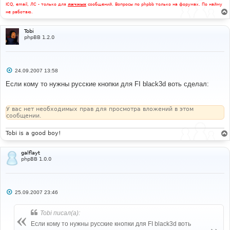
ICQ, email, ЛС - только для
личных
сообщений. Вопросы по phpbb только на форумах. По найму
не работаю.
Tobi
phpBB 1.2.0
С
24.09.2007 13:58
о
о
Если кому то нужны русские кнопки для FI black3d воть cделал:
б
щ
е
н
У вас нет необходимых прав для просмотра вложений в этом
и
сообщении.
е
Tobi is a good boy!
galflayt
phpBB 1.0.0
С
25.09.2007 23:46
о
о
б
Tobi писал(а):
щ
е
Если кому то нужны русские кнопки для FI black3d воть
н