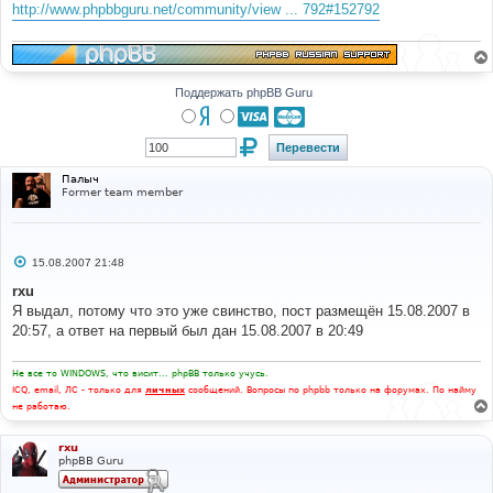
е
http://www.phpbbguru.net/community/view ... 792#152792
н
и
е
Поддержать phpBB Guru
Палыч
Former team member
С
15.08.2007 21:48
о
о
rxu
б
Я выдал, потому что это уже свинство, пост размещён 15.08.2007 в
щ
е
20:57, а ответ на первый был дан 15.08.2007 в 20:49
н
и
е
Не все то WINDOWS, что висит... phpBB только учусь.
ICQ, email, ЛС - только для
личных
сообщений. Вопросы по phpbb только на форумах. По найму
не работаю.
rxu
phpBB Guru