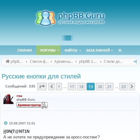
ГЛАВНАЯ
ФОРУМЫ
ФАЙЛЫ
БАЗА ЗНАНИЙ
phpBB Guru
Список форумов
Архивные форумы
phpBB 2.0.x (архив)
Стили для phpBB 2.0.x
Русские кнопки для стилей
Страница
19
из
23
1
17
18
19
20
21
23
Пред.
Сл
Сообщений: 335
…
…
rxu
phpBB Guru
С
15.08.2007 21:01
о
о
|{0N(T@NT1N
б
А не хотите ли предупреждение за кросс-постинг?
щ