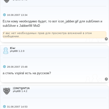
С
16.08.2007 13:34
о
о
Если кому необходимо будет, то вот icon_jabber.gif для subGreen и
б
subSilver к JabberIM MoD
щ
е
н
У вас нет необходимых прав для просмотра вложений в этом
и
сообщении.
е
Eliar
phpBB 1.2.0
С
28.08.2007 15:48
о
о
а стиль vspiral есть на русском?
б
щ
е
н
и
|{0N(T@NT1N
е
phpBB 1.4.2
С
31.08.2007 14:53