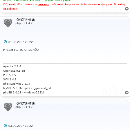
Не все то WINDOWS, что висит... phpBB только учусь.
ICQ, email, ЛС - только для
личных
сообщений. Вопросы по phpbb только на форумах. По найму
не работаю.
|{0N(T@NT1N
phpBB 1.4.2
С
31.08.2007 23:22
о
о
и вам на то спасибо
б
щ
е
н
и
Apache 2.2.8
е
OpenSSL 0.9.8g
PHP 5.2.5
SVN 1.4.6
phpMyAdmin 2.11.4
MySQL 5.0.16 (cp1251_general_ci)
phpBB 2.0.23 (windows-1251)
|{0N(T@NT1N
phpBB 1.4.2
С
03.09.2007 13:22
о