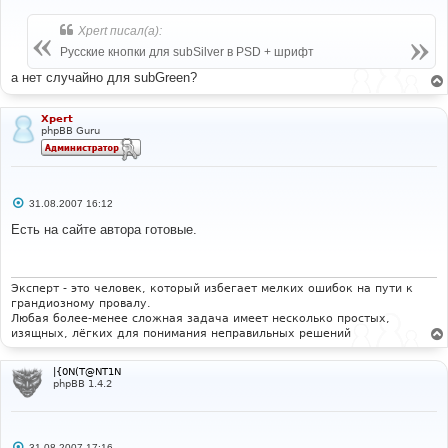
о
о
б
Xpert писал(а):
щ
е
Русские кнопки для subSilver в PSD + шрифт
н
и
а нет случайно для subGreen?
е
Xpert
phpBB Guru
С
31.08.2007 16:12
о
о
Есть на сайте автора готовые.
б
щ
е
н
и
Эксперт - это человек, который избегает мелких ошибок на пути к
е
грандиозному провалу.
Любая более-менее сложная задача имеет несколько простых,
изящных, лёгких для понимания неправильных решений
|{0N(T@NT1N
phpBB 1.4.2
С
31.08.2007 17:16