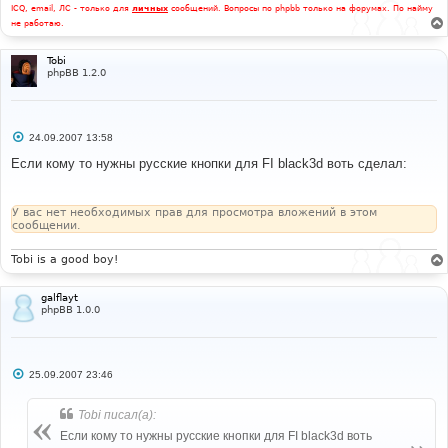
ICQ, email, ЛС - только для
личных
сообщений. Вопросы по phpbb только на форумах. По найму
не работаю.
Tobi
phpBB 1.2.0
С
24.09.2007 13:58
о
о
Если кому то нужны русские кнопки для FI black3d воть cделал:
б
щ
е
н
У вас нет необходимых прав для просмотра вложений в этом
и
сообщении.
е
Tobi is a good boy!
galflayt
phpBB 1.0.0
С
25.09.2007 23:46
о
о
б
Tobi писал(а):
щ
е
Если кому то нужны русские кнопки для FI black3d воть
н