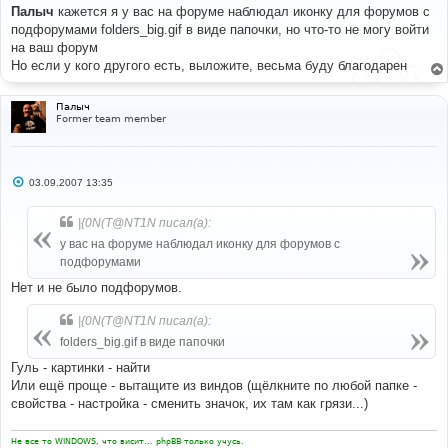
о
Палыч
кажется я у вас на форуме наблюдал иконку для форумов с
б
подфорумами folders_big.gif в виде папочки, но что-то не могу войти
щ
е
на ваш форум
н
Но если у кого другого есть, выложите, весьма буду благодарен
и
е
Палыч
Former team member
С
03.09.2007 13:35
о
о
б
|{0N(T@NT1N писал(а):
щ
е
у вас на форуме наблюдал иконку для форумов с
н
подфорумами
и
е
Нет и не было подфорумов.
|{0N(T@NT1N писал(а):
folders_big.gif в виде папочки
Гуль - картинки - найти
Или ещё проще - вытащите из виндов (щёлкните по любой папке -
свойства - настройка - сменить значок, их там как грязи...)
Не все то WINDOWS, что висит... phpBB только учусь.