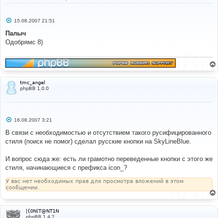
С
15.08.2007 21:51
о
о
Палыч
б
Одобрямс 8)
щ
е
н
и
е
tmc_angel
phpBB 1.0.0
С
16.08.2007 3:21
о
о
В связи с необходимостью и отсутствием такого русифицированного
б
стиля (поиск не помог) сделал русские кнопки на SkyLineBlue.
щ
е
н
И вопрос сюда же: есть ли грамотно переведенные кнопки с этого же
и
е
стиля, начинающиеся с префикса icon_?
У вас нет необходимых прав для просмотра вложений в этом
сообщении.
|{0N(T@NT1N
phpBB 1.4.2