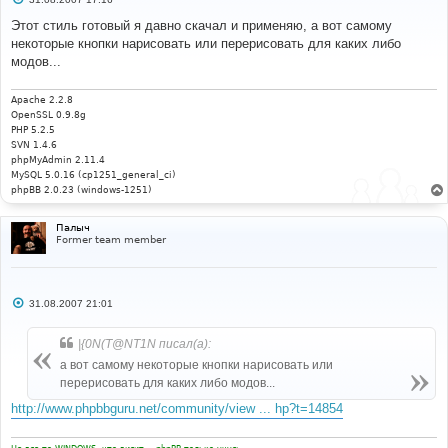
о
о
Этот стиль готовый я давно скачал и применяю, а вот самому
б
некоторые кнопки нарисовать или перерисовать для каких либо
щ
е
модов...
н
и
е
Apache 2.2.8
OpenSSL 0.9.8g
PHP 5.2.5
SVN 1.4.6
phpMyAdmin 2.11.4
MySQL 5.0.16 (cp1251_general_ci)
phpBB 2.0.23 (windows-1251)
Палыч
Former team member
С
31.08.2007 21:01
о
о
б
|{0N(T@NT1N писал(а):
щ
е
а вот самому некоторые кнопки нарисовать или
н
перерисовать для каких либо модов...
и
е
http://www.phpbbguru.net/community/view ... hp?t=14854