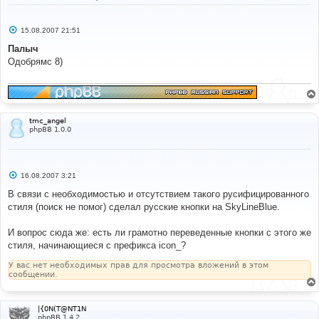
С
15.08.2007 21:51
о
о
Палыч
б
Одобрямс 8)
щ
е
н
и
е
tmc_angel
phpBB 1.0.0
С
16.08.2007 3:21
о
о
В связи с необходимостью и отсутствием такого русифицированного
б
стиля (поиск не помог) сделал русские кнопки на SkyLineBlue.
щ
е
н
И вопрос сюда же: есть ли грамотно переведенные кнопки с этого же
и
е
стиля, начинающиеся с префикса icon_?
У вас нет необходимых прав для просмотра вложений в этом
сообщении.
|{0N(T@NT1N
phpBB 1.4.2