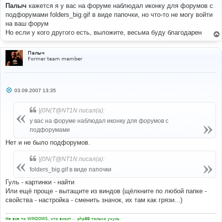
о
Палыч
кажется я у вас на форуме наблюдал иконку для форумов с
б
подфорумами folders_big.gif в виде папочки, но что-то не могу войти
щ
е
на ваш форум
н
Но если у кого другого есть, выложите, весьма буду благодарен
и
е
Палыч
Former team member
С
03.09.2007 13:35
о
о
б
|{0N(T@NT1N писал(а):
щ
е
у вас на форуме наблюдал иконку для форумов с
н
подфорумами
и
е
Нет и не было подфорумов.
|{0N(T@NT1N писал(а):
folders_big.gif в виде папочки
Гуль - картинки - найти
Или ещё проще - вытащите из виндов (щёлкните по любой папке -
свойства - настройка - сменить значок, их там как грязи...)
Не все то WINDOWS, что висит... phpBB только учусь.