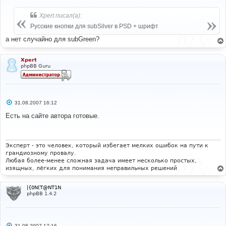
о
о
б
Xpert писал(а):
щ
е
Русские кнопки для subSilver в PSD + шрифт
н
и
а нет случайно для subGreen?
е
Xpert
phpBB Guru
С
31.08.2007 16:12
о
о
Есть на сайте автора готовые.
б
щ
е
н
и
Эксперт - это человек, который избегает мелких ошибок на пути к
е
грандиозному провалу.
Любая более-менее сложная задача имеет несколько простых,
изящных, лёгких для понимания неправильных решений
|{0N(T@NT1N
phpBB 1.4.2
С
31.08.2007 17:16