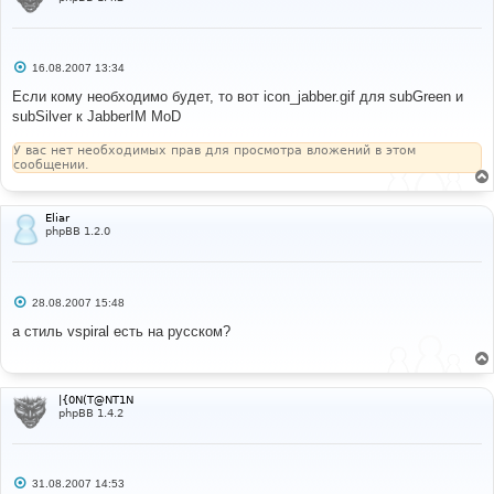
С
16.08.2007 13:34
о
о
Если кому необходимо будет, то вот icon_jabber.gif для subGreen и
б
subSilver к JabberIM MoD
щ
е
н
У вас нет необходимых прав для просмотра вложений в этом
и
сообщении.
е
Eliar
phpBB 1.2.0
С
28.08.2007 15:48
о
о
а стиль vspiral есть на русском?
б
щ
е
н
и
|{0N(T@NT1N
е
phpBB 1.4.2
С
31.08.2007 14:53