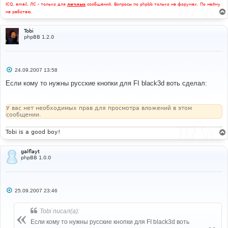
ICQ, email, ЛС - только для
личных
сообщений. Вопросы по phpbb только на форумах. По найму
не работаю.
Tobi
phpBB 1.2.0
С
24.09.2007 13:58
о
о
Если кому то нужны русские кнопки для FI black3d воть cделал:
б
щ
е
н
У вас нет необходимых прав для просмотра вложений в этом
и
сообщении.
е
Tobi is a good boy!
galflayt
phpBB 1.0.0
С
25.09.2007 23:46
о
о
б
Tobi писал(а):
щ
е
Если кому то нужны русские кнопки для FI black3d воть
н