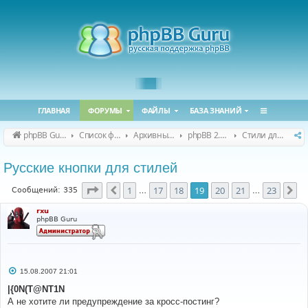
ГЛАВНАЯ
ФОРУМЫ
ФАЙЛЫ
БАЗА ЗНАНИЙ
phpBB Guru
Список форумов
Архивные форумы
phpBB 2.0.x (архив)
Стили для phpBB 2.0.x
Русские кнопки для стилей
Страница
19
из
23
1
17
18
19
20
21
23
Пред.
Сл
Сообщений: 335
…
…
rxu
phpBB Guru
С
15.08.2007 21:01
о
о
|{0N(T@NT1N
б
А не хотите ли предупреждение за кросс-постинг?
щ