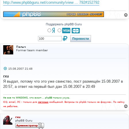
е
http://www.phpbbguru.net/community/view ... 792#152792
н
и
е
Поддержать phpBB Guru
Палыч
Former team member
С
15.08.2007 21:48
о
о
rxu
б
Я выдал, потому что это уже свинство, пост размещён 15.08.2007 в
щ
е
20:57, а ответ на первый был дан 15.08.2007 в 20:49
н
и
е
Не все то WINDOWS, что висит... phpBB только учусь.
ICQ, email, ЛС - только для
личных
сообщений. Вопросы по phpbb только на форумах. По найму
не работаю.
rxu
phpBB Guru