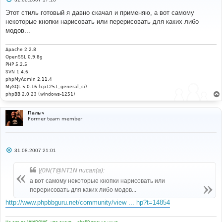
о
о
Этот стиль готовый я давно скачал и применяю, а вот самому
б
некоторые кнопки нарисовать или перерисовать для каких либо
щ
е
модов...
н
и
е
Apache 2.2.8
OpenSSL 0.9.8g
PHP 5.2.5
SVN 1.4.6
phpMyAdmin 2.11.4
MySQL 5.0.16 (cp1251_general_ci)
phpBB 2.0.23 (windows-1251)
Палыч
Former team member
С
31.08.2007 21:01
о
о
б
|{0N(T@NT1N писал(а):
щ
е
а вот самому некоторые кнопки нарисовать или
н
перерисовать для каких либо модов...
и
е
http://www.phpbbguru.net/community/view ... hp?t=14854