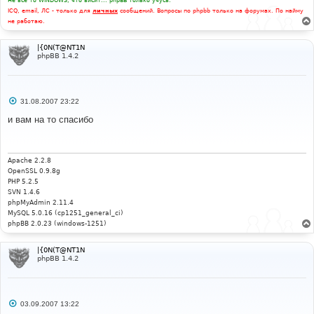
Не все то WINDOWS, что висит... phpBB только учусь.
ICQ, email, ЛС - только для
личных
сообщений. Вопросы по phpbb только на форумах. По найму
не работаю.
|{0N(T@NT1N
phpBB 1.4.2
С
31.08.2007 23:22
о
о
и вам на то спасибо
б
щ
е
н
и
Apache 2.2.8
е
OpenSSL 0.9.8g
PHP 5.2.5
SVN 1.4.6
phpMyAdmin 2.11.4
MySQL 5.0.16 (cp1251_general_ci)
phpBB 2.0.23 (windows-1251)
|{0N(T@NT1N
phpBB 1.4.2
С
03.09.2007 13:22
о