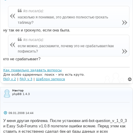
о
о
б
iks писал(а):
щ
е
насколько я понимаю, это должно полностью грохать
н
таблицу?
и
е
ну так ее и грохнуло, если она была.
iks писал(а):
если можно, расскажите, почему это не срабатывает/как
пофиксить?
кто не срабатывает?
Как правильно задавать вопросы
Для особо одаренных: поиск - это есть круто.
FAQ v.2
|
FAQ v.3
|
Шаблон запроса
Нектор
phpBB 1.4.3
С
09.01.2008 14:44
о
о
У меня другая проблема. После установки anti-bot-question_v_1_0_3
б
и Easy Sub-Forums v1.0.8 полетели ошибки всякие. Перед этем как
щ
е
ставить я естественно сделал бек-ап базы данных и всех