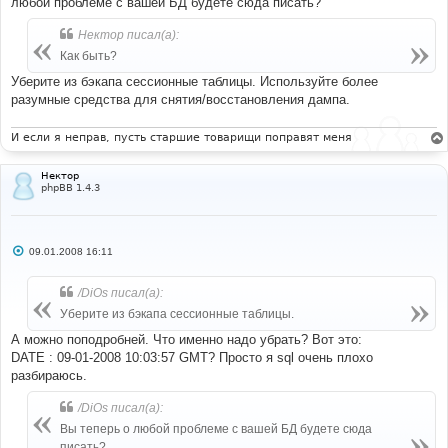
любой проблеме с вашей БД будете сюда писать?
н
и
Нектор писал(а):
е
Как быть?
Уберите из бэкапа сессионные таблицы. Используйте более
разумные средства для снятия/восстановления дампа.
И если я неправ, пусть старшие товарищи поправят меня
Нектор
phpBB 1.4.3
С
09.01.2008 16:11
о
о
б
/DiOs писал(а):
щ
е
Уберите из бэкапа сессионные таблицы.
н
и
А можно поподробней. Что именно надо убрать? Вот это:
е
DATE : 09-01-2008 10:03:57 GMT? Просто я sql очень плохо
разбираюсь.
/DiOs писал(а):
Вы теперь о любой проблеме с вашей БД будете сюда
писать?