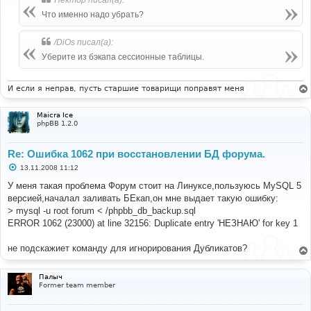
щ
е
Что именно надо убрать?
н
и
е
/DiOs писал(а):
Уберите из бэкапа сессионные таблицы.
И если я неправ, пусть старшие товарищи поправят меня
Maicra Ice
phpBB 1.2.0
Re: Ошибка 1062 при восстановлении БД форума.
С
13.11.2008 11:12
о
о
У меня такая проблема Форум стоит на Линуксе,пользуюсь MySQL 5
б
версией,началал заливать БЕкап,он мне выдает такую ошибку:
щ
е
> mysql -u root forum < /phpbb_db_backup.sql
н
ERROR 1062 (23000) at line 32156: Duplicate entry 'НЕЗНАЮ' for key 1
и
е
не подскажиет команду для игнорирования Дубликатов?
Палыч
Former team member