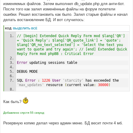
н
изменяемых файлов. Затем выполнил db_update.php для анти-бот.
и
е
После того как залил изменённые файлы на форум полетели
ошибки. Решил востановить как было. Залил старые файлы и начал
делать востановление БД. И вот случилось:
КОД:
ВЫДЕЛИТЬ ВСЁ
// [begin] Extended Quick Reply Form mod $lang['QR'] 
= 'Quick Reply'; $lang['QR_quote_link'] = 'quote'; 
$lang['QR_no_text_selected'] = 'Select the text you 
want to quote and try again'; // [end] Extended Quick 
Reply Form mod phpBB : Critical Error 
Error
 updating sessions table
DEBUG MODE
SQL 
Error
:
1226
User
'starcity'
 has exceeded the 
'max_updates'
 resource 
(
current value
:
30000
)
UPDATE phpbb_sessions SET session_time 
=
1199877684
,
session_page 
=
0
 WHERE session_id 
=
Как быть?
'f05228f0c8b66c2eb6f8f7c9961c1645'
Line
:
350
Добавлено спустя 55 секунд:
File
:
 sessions
.
php
Резервную копию делал через админ меню. БД весит почти 4 мб.