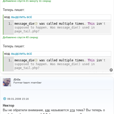
Добавлено спустя 21 минуту 11 секунд:
Теперь пишет:
КОД:
ВЫДЕЛИТЬ ВСЁ
message_die
()
 was called multiple times
.
This
 isn
't 
supposed to happen. Was message_die() used in 
page_tail.php?
Добавлено спустя 40 секунд:
Теперь пишет:
КОД:
ВЫДЕЛИТЬ ВСЁ
message_die
()
 was called multiple times
.
This
 isn
't 
supposed to happen. Was message_die() used in 
page_tail.php?
/DiOs
Former team member
С
09.01.2008 15:16
о
о
Нектор
б
Вы не обратили внимание,
как
называется
эта
тема? Вы теперь о
щ
е