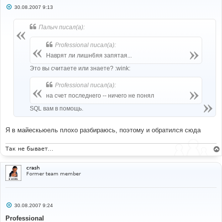
С
30.08.2007 9:13
о
о
б
Палыч писал(а):
щ
е
н
Professional писал(а):
и
е
Наврят ли лишн6яя запятая...
Это вы считаете или знаете? :wink:
Professional писал(а):
на счет последнего -- ничего не понял
SQL вам в помощь.
Я в майескьюель плохо разбираюсь, поэтому и обратился сюда
Так не бывает...
crash
Former team member
С
30.08.2007 9:24
о
о
Professional