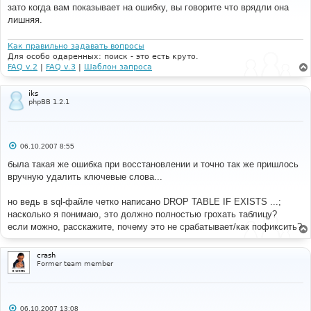
б
зато когда вам показывает на ошибку, вы говорите что врядли она
щ
е
лишняя.
н
и
е
Как правильно задавать вопросы
Для особо одаренных: поиск - это есть круто.
FAQ v.2
|
FAQ v.3
|
Шаблон запроса
iks
phpBB 1.2.1
С
06.10.2007 8:55
о
о
была такая же ошибка при восстановлении и точно так же пришлось
б
вручную удалить ключевые слова...
щ
е
н
но ведь в sql-файле четко написано DROP TABLE IF EXISTS ...;
и
е
насколько я понимаю, это должно полностью грохать таблицу?
если можно, расскажите, почему это не срабатывает/как пофиксить?
crash
Former team member
С
06.10.2007 13:08