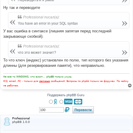
Переводить и я умею
н
и
Ну так и переводите
е
Professional писал(а):
You have an error in your SQL syntax
У вас ошибка в синтаксе (лишняя запятая перед последней
закрывающе скобкой).
Professional писал(а):
что это может значит?
То что ключ (индекс) установлен по полю, тип которого без указания
длинны (для резервирования памяти), что неправильно.
Не все то WINDOWS, что висит... phpBB только учусь.
ICQ, email, ЛС - только для
личных
сообщений. Вопросы по phpbb только на форумах. По найму
не работаю.
Поддержать phpBB Guru
Professional
phpBB 1.0.0