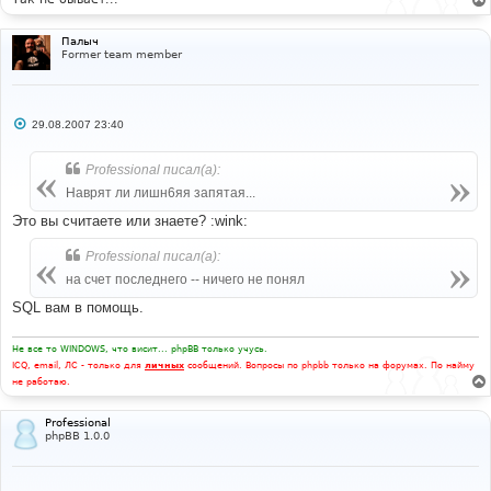
Палыч
Former team member
С
29.08.2007 23:40
о
о
б
Professional писал(а):
щ
е
Наврят ли лишн6яя запятая...
н
и
Это вы считаете или знаете? :wink:
е
Professional писал(а):
на счет последнего -- ничего не понял
SQL вам в помощь.
Не все то WINDOWS, что висит... phpBB только учусь.
ICQ, email, ЛС - только для
личных
сообщений. Вопросы по phpbb только на форумах. По найму
не работаю.
Professional
phpBB 1.0.0