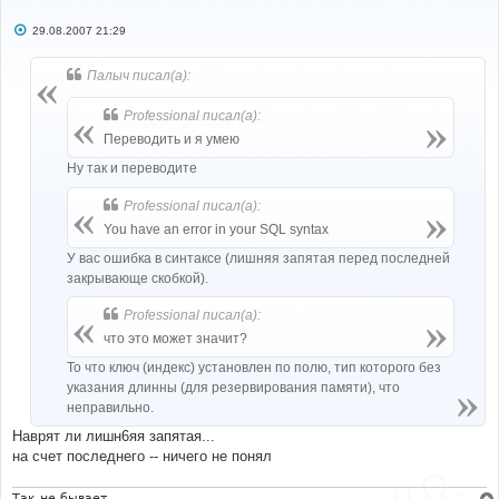
С
29.08.2007 21:29
о
о
б
Палыч писал(а):
щ
е
н
Professional писал(а):
и
е
Переводить и я умею
Ну так и переводите
Professional писал(а):
You have an error in your SQL syntax
У вас ошибка в синтаксе (лишняя запятая перед последней
закрывающе скобкой).
Professional писал(а):
что это может значит?
То что ключ (индекс) установлен по полю, тип которого без
указания длинны (для резервирования памяти), что
неправильно.
Наврят ли лишн6яя запятая...
на счет последнего -- ничего не понял
Так не бывает...