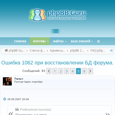
ГЛАВНАЯ
ФОРУМЫ
ФАЙЛЫ
БАЗА ЗНАНИЙ
phpBB Guru
Список форумов
Архивные форумы
phpBB 2.0.x (архив)
FAQ (phpBB 2.0.x)
Ошибка 1062 при восстановлении БД форума.
1
2
3
4
5
6
Пред.
След.
Сообщений: 83
Палыч
Former team member
С
29.08.2007 20:46
о
о
б
Professional писал(а):
щ
е