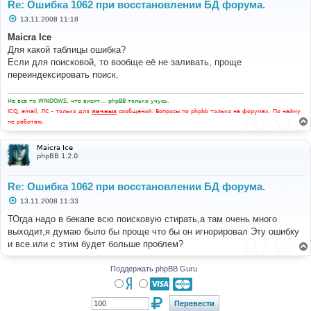
Re: Ошибка 1062 при восстановлении БД форума.
С
13.11.2008 11:18
о
о
Maicra Ice
б
Для какой таблицы ошибка?
щ
е
Если для поисковой, то вообще её не заливать, проще
н
переиндексировать поиск.
и
е
Не все то WINDOWS, что висит... phpBB только учусь.
ICQ, email, ЛС - только для
личных
сообщений. Вопросы по phpbb только на форумах. По найму
не работаю.
Maicra Ice
phpBB 1.2.0
Re: Ошибка 1062 при восстановлении БД форума.
С
13.11.2008 11:33
о
о
ТОгда надо в бекапе всю поисковую стирать,а там очень много
б
выходит,я думаю было бы проще что бы он игнорировал Эту ошибку
щ
е
и все.или с этим будет больше проблем?
н
и
е
Поддержать phpBB Guru