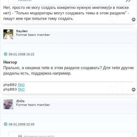
Нет, просто не могу создать конкретно нужную мнетему(и в поиске
нет) - "Только модераторы могут создавать темы в этом разделе" -
пишут мне при попытке тему создать.
Rayden
Former team member
С
09.01.2008 16:22
о
о
Нектор
б
Прально, а нахрена тебе в этом разделе создавать? Для тебя другие
щ
е
разделы есть, поддержка например.
н
и
е
phpBB2
FAQ
phpBB3
FAQ
/DiOs
Former team member
С
09.01.2008 22:45
о
о
б
Нектор писал(а):