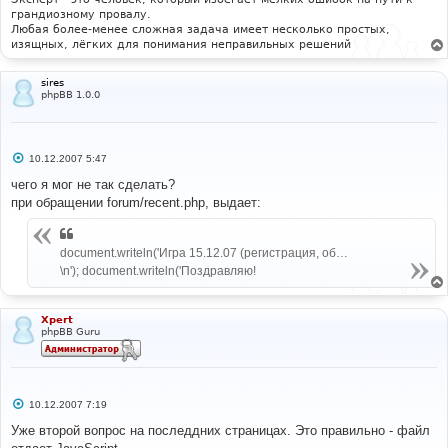
е
грандиозному провалу.
Любая более-менее сложная задача имеет несколько простых,
изящных, лёгких для понимания неправильных решений
sires
phpBB 1.0.0
С
10.12.2007 5:47
о
о
чего я мог не так сделать?
б
при обращении forum/recent.php, выдает:
щ
е
н
и
document.writeln('Игра 15.12.07 (регистрация, об…
е
\n'); document.writeln('Поздравляю!
Xpert
phpBB Guru
С
10.12.2007 7:19
о
о
Уже второй вопрос на последдних страницах. Это правильно - файл
б