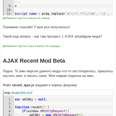
--- 
# 
$script_name
=
 preg_replace
(
'#^\/?(.*?)\/?$#'
,
'\1'
,
trim
(
$board_config
[
'script_path'
]));
Добавлено спустя 4 минуты 6 секунд:
$script_name
=
(
$script_name
==
''
)
?
$script_name
:
'/'
.
$script_name
;
Огромное спасибо! У мня все получилось!
$board_path
=
$server_protocol
.
$server_name
.
$server_port
.
$script_name
;
Такой еще вопрос - как там прогресс с AJAX апгрейдом мода?
$viewtopic_url
=
$board_path
.
'/viewtopic.'
.
$phpEx
;
Добавлено спустя 2 часа 6 минут 43 секунды:
# 
#-----[ REPLACE WITH ]-------------------------------
----------- 
AJAX Recent Mod Beta
# 
$script_name
=
 preg_replace
(
'#^\/?(.*?)\/?$#'
,
'\1'
,
Ладно. Тк аякс-версия данного мода что-то застопорилась, пришлось
trim
(
$board_config
[
'script_path'
]));
изучать аякс и писать свою. Моя первая поделка на аякс.
$script_name
=
(
$script_name
==
''
)
?
$script_name
:
'/'
.
$script_name
;
$board_path
=
$server_protocol
.
$server_name
.
Файл
recent_ajax.js
(кидаем в корень форума)
$server_port
.
$script_name
;
$viewtopic_url
=
$board_path
.
'/topic'
;
КОД:
ВЫДЕЛИТЬ ВСЁ
$viewpost_url
=
$board_path
.
'/post'
;
var
 xmlObj 
=
null
;
# 
#-----[ FIND ]---------------------------------------
function
 recent
()
{
--- 
if
(
window
.
XMLHttpRequest
){
# 
		xmlObj 
=
new
XMLHttpRequest
();