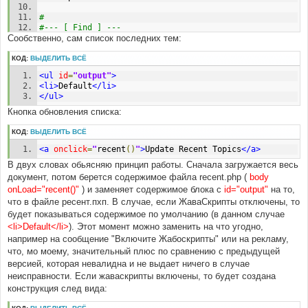
#
#--- [ Find ] ---
Сообственно, сам список последних тем:
#
<
body
КОД:
ВЫДЕЛИТЬ ВСЁ
#
<ul
id
=
"output"
>
#--- [ In line, find ] ---
<li>
Default
</li>
#
</ul>
body
Кнопка обновления списка:
#
#--- [ After, add ] ---
КОД:
ВЫДЕЛИТЬ ВСЁ
#
<a
onclick
=
"
recent
()
"
>
Update Recent Topics
</a>
 onLoad
=
"recent()"
В двух словах обьясняю принцип работы. Сначала загружается весь
документ, потом берется содержимое файла recent.php (
body
onLoad="recent()"
) и заменяет содержимое блока с
id="output"
на то,
что в файле ресент.пхп. В случае, если ЖаваСкрипты отключены, то
будет показываться содержимое по умолчанию (в данном случае
<li>Default</li>
). Этот момент можно заменить на что угодно,
например на сообщение "Включите Жабоскрипты" или на рекламу,
что, мо моему, значительный плюс по сравнению с предыдущей
версией, которая невалидна и не выдает ничего в случае
неисправности. Если жаваскрипты включены, то будет создана
конструкция след вида: