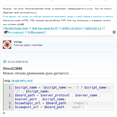
Музыка - как вино. Некачественная попса, со временем, превращается в уксус.. Рок же только
обретает свой истинный вкус..
Я не нацист. Но когда кто нибудь осмелится высказать криво о моей стране я прихожу в ярость.
Немножко знаю xHTML, CSS, слышал про JavaScript, PHP. Уже год использую и стараюсь понять,
как устроен phpBB.
[
Mozilla Firefox User
] [
Web Dev panel for FF
] [
xHTML 1.0 Strict
] [
Valid CSS 2.1
] [
Да, я маньяк!
] [
Я ВКонтакте!
]
VVVas
Former team member
С
12.02.2008 9:53
о
о
Shock13666
б
Можно лёгким движением руки делается...
щ
е
н
КОД:
ВЫДЕЛИТЬ ВСЁ
и
е
$script_name
=
(
$script_name
==
''
)
?
$script_name
:
'/'
.
$script_name
;
$board_path
=
$server_protocol
.
$server_name
.
$server_port
.
$script_name
;
$viewtopic_url
=
$board_path
.
'/topic'
;
$viewpost_url
=
$board_path
.
'/post'
;
и