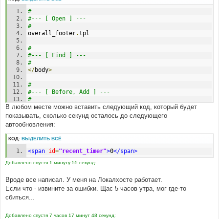
#
#--- [ Open ] ---
#
overall_footer
.
tpl 
#
#--- [ Find ] ---
#
</
body
>
#
#--- [ Before, Add ] ---
#
В любом месте можно вставить следующий код, который будет
<
script type
=
"text/javascript"
src
=
"auto_recent_ajax.js"
></
script
>
показывать, сколько секунд осталось до следующего
автообновления:
#
КОД:
ВЫДЕЛИТЬ ВСЁ
#--- [ Open ] ---
#
<span
id
=
"recent_timer"
>
0
</span>
overall_header
.
tpl 
Добавлено спустя 1 минуту 55 секунд:
#
Вроде все написал. У меня на Локалхосте работает.
#--- [ Find ] ---
#
Если что - извините за ошибки. Щас 5 часов утра, мог где-то
<
body
сбиться...
#
Добавлено спустя 7 часов 17 минут 48 секунд:
#--- [ In line, find ] ---