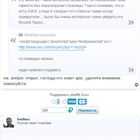
А у меня вот такой вопросик: возможно ли обновление Java
н
скрипта без перезагрузки страницы ? как я понимаю, это и
и
е
есть AJAX. а еще я слышал что к Glance такую штуку
прикрутили.... было бы очень интересно такое увидеть и в
Recent Topics...
RedNaxi писал(а):
<script language='JavaScript' type='text/javascript' src='
http://www.xxx.com/recent.php'></script
>
то очевидно можно.
надо немного подумать
хм, вопрос открыт, господа кто знает ajax, уделите внимание
пожалуйста.
Поддержать phpBB Guru
RedNaxi
Former team member