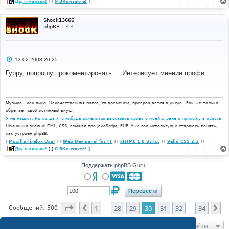
Да, я маньяк!
] [
Я ВКонтакте!
]
Shock13666
phpBB 1.4.4
С
13.02.2008 20:25
о
о
Гурру, попрошу прокоментировать.... Интересует мнение профи.
б
щ
е
н
и
Музыка - как вино. Некачественная попса, со временем, превращается в уксус.. Рок же только
е
обретает свой истинный вкус..
Я не нацист. Но когда кто нибудь осмелится высказать криво о моей стране я прихожу в ярость.
Немножко знаю xHTML, CSS, слышал про JavaScript, PHP. Уже год использую и стараюсь понять,
как устроен phpBB.
[
Mozilla Firefox User
] [
Web Dev panel for FF
] [
xHTML 1.0 Strict
] [
Valid CSS 2.1
] [
Да, я маньяк!
] [
Я ВКонтакте!
]
Поддержать phpBB Guru
Страница
30
из
34
1
28
29
30
31
32
34
Пред.
Сл
Сообщений: 500
…
…
Перейти