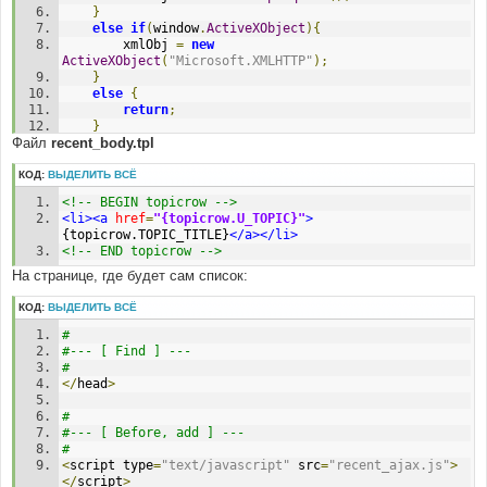
}
'U_TOPIC'
=>
$viewtopic_url
.
'?'
.
 POST_TOPIC_URL 
.
else
if
(
window
.
ActiveXObject
){
'='
.
$row
[
'topic_id'
],
		xmlObj 
=
new
ActiveXObject
(
"Microsoft.XMLHTTP"
);
# 
}
#-----[ REPLACE WITH ]-------------------------------
else
{
----------- 
return
;
# 
}
Файл
recent_body.tpl
	xmlObj
.
onreadystatechange 
=
 process
'U_TOPIC'
=>
$viewtopic_url
.
$row
[
'topic_id'
]
.
	xmlObj
.
open 
(
'GET'
,
"recent.php"
,
true
);
'.html'
,
	xmlObj
.
send 
(
null
);
КОД:
ВЫДЕЛИТЬ ВСЁ
}
<!-- BEGIN topicrow -->
function
 process
(){
<li><a
href
=
"{topicrow.U_TOPIC}"
>
if
(
xmlObj
.
readyState 
==
4
){
{topicrow.TOPIC_TITLE}
</a></li>
		document
.
getElementById
(
"output"
).
innerHTML 
=
<!-- END topicrow -->
xmlObj
.
responseText 
;
}
На странице, где будет сам список:
}
КОД:
ВЫДЕЛИТЬ ВСЁ
#
#--- [ Find ] ---
#
</
head
>
#
#--- [ Before, add ] ---
#
<
script type
=
"text/javascript"
 src
=
"recent_ajax.js"
>
</
script
>