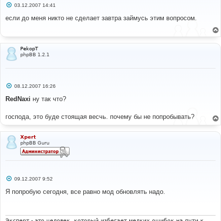
С
03.12.2007 14:41
о
о
если до меня никто не сделает завтра займусь этим вопросом.
б
щ
е
н
и
PekopT
е
phpBB 1.2.1
С
08.12.2007 16:26
о
о
RedNaxi
ну так что?
б
щ
е
господа, это буде стоящая весчь. почему бы не попробывать?
н
и
е
Xpert
phpBB Guru
С
09.12.2007 9:52
о
о
Я попробую сегодня, все равно мод обновлять надо.
б
щ
е
н
и
Эксперт - это человек, который избегает мелких ошибок на пути к