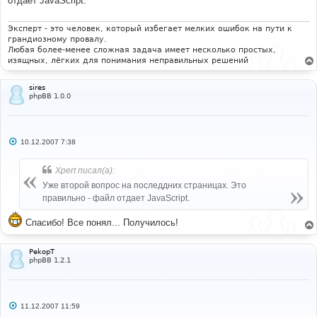
отдает JavaScript.
щ
е
н
и
Эксперт - это человек, который избегает мелких ошибок на пути к
е
грандиозному провалу.
Любая более-менее сложная задача имеет несколько простых,
изящных, лёгких для понимания неправильных решений
sires
phpBB 1.0.0
С
10.12.2007 7:38
о
о
б
Xpert писал(а):
щ
е
Уже второй вопрос на последдних страницах. Это
н
правильно - файл отдает JavaScript.
и
е
Спасибо! Все понял... Получилось!
PekopT
phpBB 1.2.1
С
11.12.2007 11:59
о