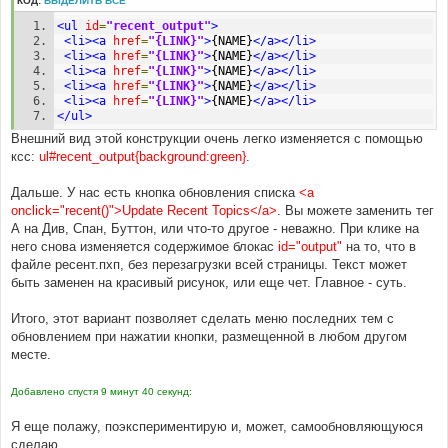
КОД:
ВЫДЕЛИТЬ ВСЁ
<ul
id
=
"recent_output"
>
<li><a
href
=
"{LINK}"
>
{NAME}
</a></li>
<li><a
href
=
"{LINK}"
>
{NAME}
</a></li>
<li><a
href
=
"{LINK}"
>
{NAME}
</a></li>
<li><a
href
=
"{LINK}"
>
{NAME}
</a></li>
<li><a
href
=
"{LINK}"
>
{NAME}
</a></li>
</ul>
Внешний вид этой конструкции очень легко изменяется с помощью
ксс:
ul#recent_output{background:green}
.
Дальше. У нас есть кнопка обновления списка
<a
onclick="recent()">Update Recent Topics</a>
. Вы можете заменить тег
А на Див, Спан, Буттон, или что-то другое - неважно. При клике на
него снова изменяется содержимое блокас
id="output"
на то, что в
файле ресент.пхп, без перезагрузки всей страницы. Текст может
быть заменен на красивый рисунок, или еще чет. Главное - суть.
Итого, этот вариант позволяет сделать меню последних тем с
обновлением при нажатии кнопки, размещенной в любом другом
месте.
Добавлено спустя 9 минут 40 секунд:
Я еще полажу, поэкспериментирую и, может, самообновляющуюся
сделаю...