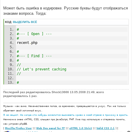
#
onload
=
"recent();"
Может быть ошибка в кодировке. Русские буквы будут отображаться
знаками вопроса. Тогда:
#
#--- [ In line, replace ] ---
КОД:
ВЫДЕЛИТЬ ВСЁ
#
onload
=
"auto_recent();"
#
#--- [ Open ] ---
#
recent
.
php
#
#--- [ Find ] ---
#
//
// Let's prevent caching
//
#
#--- [ Before, Add ] ---
#
Последний раз редактировалось
Shock13666
13.05.2008 21:49, всего
header 
(
'Content-type: text/html; charset=windows-
редактировалось 1 раз.
1251'
);
Музыка - как вино. Некачественная попса, со временем, превращается в уксус.. Рок же только
обретает свой истинный вкус..
Я не нацист. Но когда кто нибудь осмелится высказать криво о моей стране я прихожу в ярость.
Немножко знаю xHTML, CSS, слышал про JavaScript, PHP. Уже год использую и стараюсь понять,
как устроен phpBB.
[
Mozilla Firefox User
] [
Web Dev panel for FF
] [
xHTML 1.0 Strict
] [
Valid CSS 2.1
] [