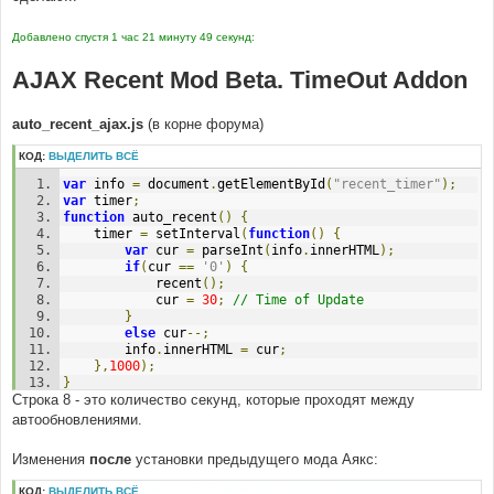
Добавлено спустя 1 час 21 минуту 49 секунд:
AJAX Recent Mod Beta. TimeOut Addon
auto_recent_ajax.js
(в корне форума)
КОД:
ВЫДЕЛИТЬ ВСЁ
var
 info 
=
 document
.
getElementById
(
"recent_timer"
);
var
 timer
;
function
 auto_recent
()
{
	timer 
=
 setInterval
(
function
()
{
var
 cur 
=
 parseInt
(
info
.
innerHTML
);
if
(
cur 
==
'0'
)
{
			recent
();
			cur 
=
30
;
// Time of Update
}
else
 cur
--;
		info
.
innerHTML 
=
 cur
;
},
1000
);
}
Строка 8 - это количество секунд, которые проходят между
автообновлениями.
Изменения
после
установки предыдущего мода Аякс:
КОД:
ВЫДЕЛИТЬ ВСЁ