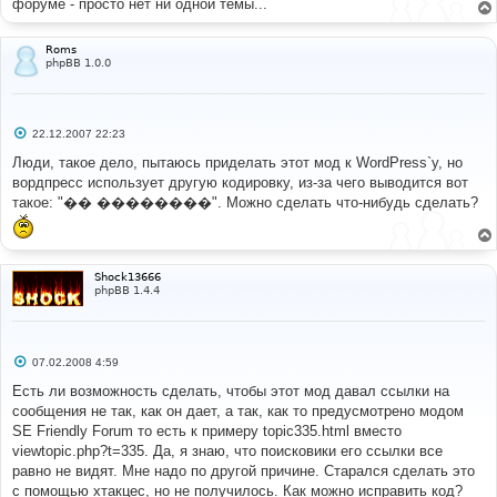
форуме - просто нет ни одной темы...
Roms
phpBB 1.0.0
С
22.12.2007 22:23
о
о
Люди, такое дело, пытаюсь приделать этот мод к WordPress`у, но
б
вордпресс использует другую кодировку, из-за чего выводится вот
щ
е
такое: "�� ��������". Можно сделать что-нибудь сделать?
н
и
е
Shock13666
phpBB 1.4.4
С
07.02.2008 4:59
о
о
Есть ли возможность сделать, чтобы этот мод давал ссылки на
б
сообщения не так, как он дает, а так, как то предусмотрено модом
щ
е
SE Friendly Forum то есть к примеру topic335.html вместо
н
viewtopic.php?t=335. Да, я знаю, что поисковики его ссылки все
и
е
равно не видят. Мне надо по другой причине. Старался сделать это
с помощью хтакцес, но не получилось. Как можно исправить код?