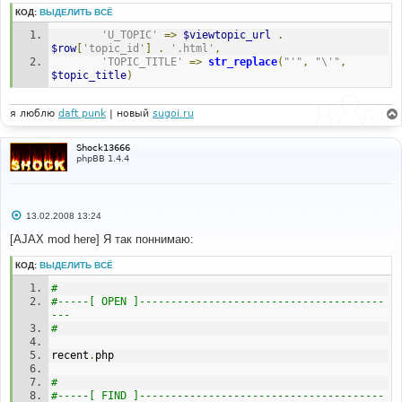
КОД:
ВЫДЕЛИТЬ ВСЁ
'U_TOPIC'
=>
$viewtopic_url
.
$row
[
'topic_id'
]
.
'.html'
,
'TOPIC_TITLE'
=>
str_replace
(
"'"
,
"\'"
,
$topic_title
)
я люблю
daft punk
| новый
sugoi.ru
Shock13666
phpBB 1.4.4
С
13.02.2008 13:24
о
о
[AJAX mod here] Я так поннимаю:
б
щ
КОД:
ВЫДЕЛИТЬ ВСЁ
е
н
#
и
е
#-----[ OPEN ]---------------------------------------
--- 
# 
recent
.
php
# 
#-----[ FIND ]---------------------------------------