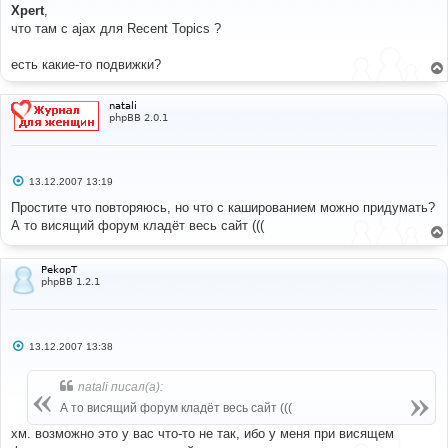
о
Xpert
,
б
что там с ajax для Recent Topics ?
щ
е
н
есть какие-то подвижки?
и
е
natali
phpBB 2.0.1
С
13.12.2007 13:19
о
о
Простите что повторяюсь, но что с кашированием можно придумать?
б
А то висящий форум кладёт весь сайт (((
щ
е
н
и
PekopT
е
phpBB 1.2.1
С
13.12.2007 13:38
о
о
б
natali писал(а):
щ
е
А то висящий форум кладёт весь сайт (((
н
и
хм. возможно это у вас что-то не так, ибо у меня при висящем
е