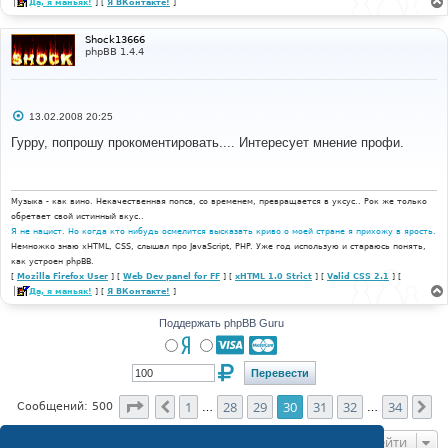
Да, я маньяк!
] [
Я ВКонтакте!
]
Shock13666
phpBB 1.4.4
С
13.02.2008 20:25
о
о
Гурру, попрошу прокоментировать.... Интересует мнение профи.
б
щ
е
н
и
Музыка - как вино. Некачественная попса, со временем, превращается в уксус.. Рок же только
е
обретает свой истинный вкус..
Я не нацист. Но когда кто нибудь осмелится высказать криво о моей стране я прихожу в ярость.
Немножко знаю xHTML, CSS, слышал про JavaScript, PHP. Уже год использую и стараюсь понять,
как устроен phpBB.
[
Mozilla Firefox User
] [
Web Dev panel for FF
] [
xHTML 1.0 Strict
] [
Valid CSS 2.1
] [
Да, я маньяк!
] [
Я ВКонтакте!
]
Поддержать phpBB Guru
Страница
30
из
34
1
28
29
30
31
32
34
Пред.
Сл
Сообщений: 500
…
…
Перейти