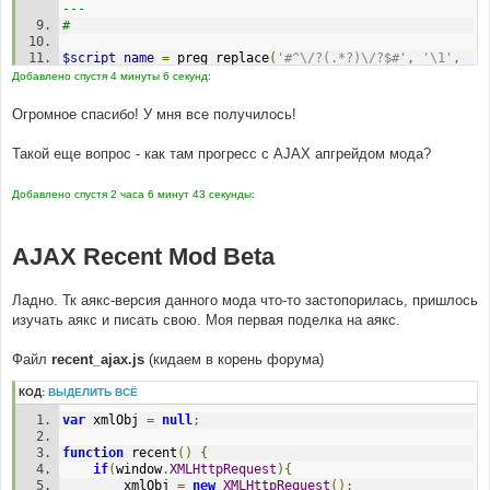
--- 
# 
$script_name
=
 preg_replace
(
'#^\/?(.*?)\/?$#'
,
'\1'
,
trim
(
$board_config
[
'script_path'
]));
Добавлено спустя 4 минуты 6 секунд:
$script_name
=
(
$script_name
==
''
)
?
$script_name
:
'/'
.
$script_name
;
Огромное спасибо! У мня все получилось!
$board_path
=
$server_protocol
.
$server_name
.
$server_port
.
$script_name
;
Такой еще вопрос - как там прогресс с AJAX апгрейдом мода?
$viewtopic_url
=
$board_path
.
'/viewtopic.'
.
$phpEx
;
Добавлено спустя 2 часа 6 минут 43 секунды:
# 
#-----[ REPLACE WITH ]-------------------------------
----------- 
AJAX Recent Mod Beta
# 
$script_name
=
 preg_replace
(
'#^\/?(.*?)\/?$#'
,
'\1'
,
Ладно. Тк аякс-версия данного мода что-то застопорилась, пришлось
trim
(
$board_config
[
'script_path'
]));
изучать аякс и писать свою. Моя первая поделка на аякс.
$script_name
=
(
$script_name
==
''
)
?
$script_name
:
'/'
.
$script_name
;
$board_path
=
$server_protocol
.
$server_name
.
Файл
recent_ajax.js
(кидаем в корень форума)
$server_port
.
$script_name
;
$viewtopic_url
=
$board_path
.
'/topic'
;
КОД:
ВЫДЕЛИТЬ ВСЁ
$viewpost_url
=
$board_path
.
'/post'
;
var
 xmlObj 
=
null
;
# 
#-----[ FIND ]---------------------------------------
function
 recent
()
{
--- 
if
(
window
.
XMLHttpRequest
){
# 
		xmlObj 
=
new
XMLHttpRequest
();