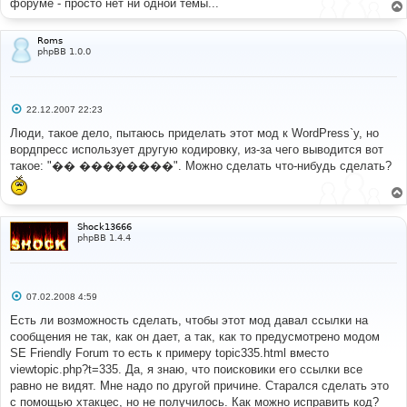
форуме - просто нет ни одной темы...
Roms
phpBB 1.0.0
С
22.12.2007 22:23
о
о
Люди, такое дело, пытаюсь приделать этот мод к WordPress`у, но
б
вордпресс использует другую кодировку, из-за чего выводится вот
щ
е
такое: "�� ��������". Можно сделать что-нибудь сделать?
н
и
е
Shock13666
phpBB 1.4.4
С
07.02.2008 4:59
о
о
Есть ли возможность сделать, чтобы этот мод давал ссылки на
б
сообщения не так, как он дает, а так, как то предусмотрено модом
щ
е
SE Friendly Forum то есть к примеру topic335.html вместо
н
viewtopic.php?t=335. Да, я знаю, что поисковики его ссылки все
и
е
равно не видят. Мне надо по другой причине. Старался сделать это
с помощью хтакцес, но не получилось. Как можно исправить код?