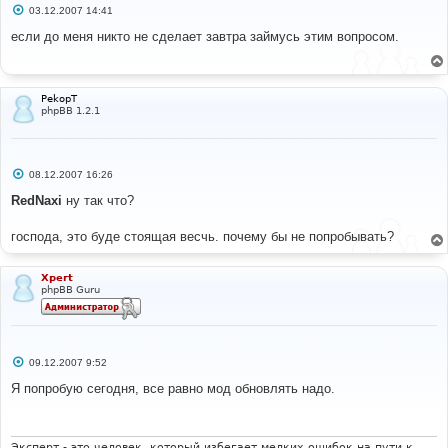
С
03.12.2007 14:41
о
о
если до меня никто не сделает завтра займусь этим вопросом.
б
щ
е
н
и
PekopT
е
phpBB 1.2.1
С
08.12.2007 16:26
о
о
RedNaxi
ну так что?
б
щ
е
господа, это буде стоящая весчь. почему бы не попробывать?
н
и
е
Xpert
phpBB Guru
С
09.12.2007 9:52
о
о
Я попробую сегодня, все равно мод обновлять надо.
б
щ
е
н
и
Эксперт - это человек, который избегает мелких ошибок на пути к