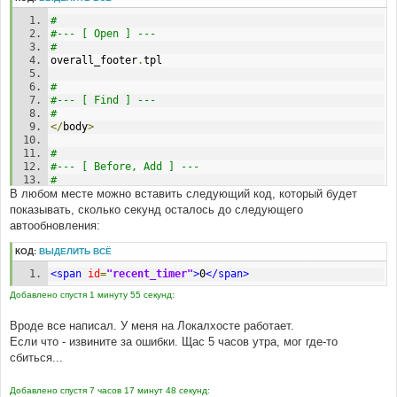
#
#--- [ Open ] ---
#
overall_footer
.
tpl 
#
#--- [ Find ] ---
#
</
body
>
#
#--- [ Before, Add ] ---
#
В любом месте можно вставить следующий код, который будет
<
script type
=
"text/javascript"
src
=
"auto_recent_ajax.js"
></
script
>
показывать, сколько секунд осталось до следующего
автообновления:
#
КОД:
ВЫДЕЛИТЬ ВСЁ
#--- [ Open ] ---
#
<span
id
=
"recent_timer"
>
0
</span>
overall_header
.
tpl 
Добавлено спустя 1 минуту 55 секунд:
#
Вроде все написал. У меня на Локалхосте работает.
#--- [ Find ] ---
#
Если что - извините за ошибки. Щас 5 часов утра, мог где-то
<
body
сбиться...
#
Добавлено спустя 7 часов 17 минут 48 секунд:
#--- [ In line, find ] ---