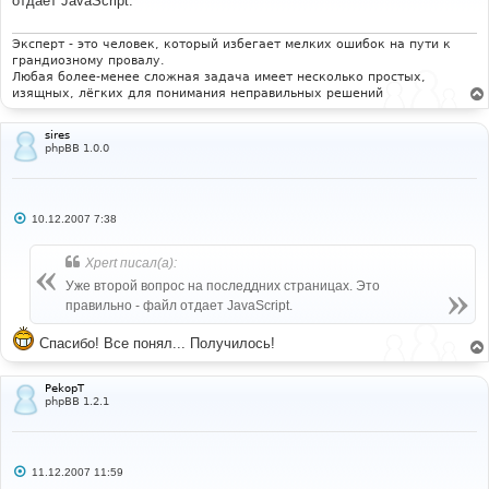
отдает JavaScript.
щ
е
н
и
Эксперт - это человек, который избегает мелких ошибок на пути к
е
грандиозному провалу.
Любая более-менее сложная задача имеет несколько простых,
изящных, лёгких для понимания неправильных решений
sires
phpBB 1.0.0
С
10.12.2007 7:38
о
о
б
Xpert писал(а):
щ
е
Уже второй вопрос на последдних страницах. Это
н
правильно - файл отдает JavaScript.
и
е
Спасибо! Все понял... Получилось!
PekopT
phpBB 1.2.1
С
11.12.2007 11:59
о