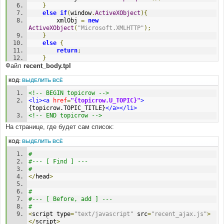
}
'U_TOPIC'
=>
$viewtopic_url
.
'?'
.
 POST_TOPIC_URL 
.
else
if
(
window
.
ActiveXObject
){
'='
.
$row
[
'topic_id'
],
		xmlObj 
=
new
ActiveXObject
(
"Microsoft.XMLHTTP"
);
# 
}
#-----[ REPLACE WITH ]-------------------------------
else
{
----------- 
return
;
# 
}
Файл
recent_body.tpl
	xmlObj
.
onreadystatechange 
=
 process
'U_TOPIC'
=>
$viewtopic_url
.
$row
[
'topic_id'
]
.
	xmlObj
.
open 
(
'GET'
,
"recent.php"
,
true
);
'.html'
,
	xmlObj
.
send 
(
null
);
КОД:
ВЫДЕЛИТЬ ВСЁ
}
<!-- BEGIN topicrow -->
function
 process
(){
<li><a
href
=
"{topicrow.U_TOPIC}"
>
if
(
xmlObj
.
readyState 
==
4
){
{topicrow.TOPIC_TITLE}
</a></li>
		document
.
getElementById
(
"output"
).
innerHTML 
=
<!-- END topicrow -->
xmlObj
.
responseText 
;
}
На странице, где будет сам список:
}
КОД:
ВЫДЕЛИТЬ ВСЁ
#
#--- [ Find ] ---
#
</
head
>
#
#--- [ Before, add ] ---
#
<
script type
=
"text/javascript"
 src
=
"recent_ajax.js"
>
</
script
>