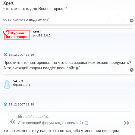
о
Xpert
,
б
что там с ajax для Recent Topics ?
щ
е
н
есть какие-то подвижки?
и
е
natali
phpBB 2.0.1
С
13.12.2007 13:19
о
о
Простите что повторяюсь, но что с кашированием можно придумать?
б
А то висящий форум кладёт весь сайт (((
щ
е
н
и
PekopT
е
phpBB 1.2.1
С
13.12.2007 13:38
о
о
б
natali писал(а):
щ
е
А то висящий форум кладёт весь сайт (((
н
и
хм. возможно это у вас что-то не так, ибо у меня при висящем
е