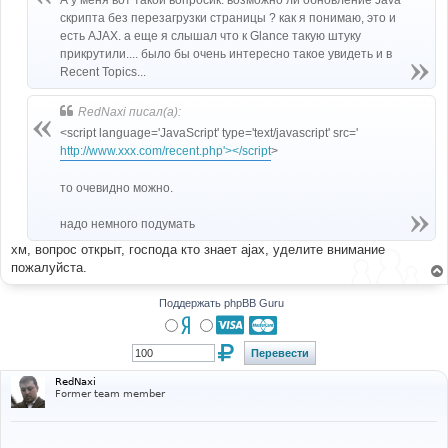
А у меня вот такой вопросик: возможно ли обновление Java
н
скрипта без перезагрузки страницы ? как я понимаю, это и
и
е
есть AJAX. а еще я слышал что к Glance такую штуку
прикрутили.... было бы очень интересно такое увидеть и в
Recent Topics...
RedNaxi писал(а):
<script language='JavaScript' type='text/javascript' src='
http://www.xxx.com/recent.php'></script
>
то очевидно можно.
надо немного подумать
хм, вопрос открыт, господа кто знает ajax, уделите внимание
пожалуйста.
Поддержать phpBB Guru
RedNaxi
Former team member