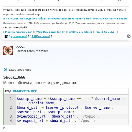
Музыка - как вино. Некачественная попса, со временем, превращается в уксус.. Рок же только
обретает свой истинный вкус..
Я не нацист. Но когда кто нибудь осмелится высказать криво о моей стране я прихожу в ярость.
Немножко знаю xHTML, CSS, слышал про JavaScript, PHP. Уже год использую и стараюсь понять,
как устроен phpBB.
[
Mozilla Firefox User
] [
Web Dev panel for FF
] [
xHTML 1.0 Strict
] [
Valid CSS 2.1
] [
Да, я маньяк!
] [
Я ВКонтакте!
]
VVVas
Former team member
С
12.02.2008 9:53
о
о
Shock13666
б
Можно лёгким движением руки делается...
щ
е
н
КОД:
ВЫДЕЛИТЬ ВСЁ
и
е
$script_name
=
(
$script_name
==
''
)
?
$script_name
:
'/'
.
$script_name
;
$board_path
=
$server_protocol
.
$server_name
.
$server_port
.
$script_name
;
$viewtopic_url
=
$board_path
.
'/topic'
;
$viewpost_url
=
$board_path
.
'/post'
;
и