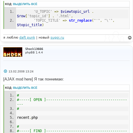
КОД:
ВЫДЕЛИТЬ ВСЁ
'U_TOPIC'
=>
$viewtopic_url
.
$row
[
'topic_id'
]
.
'.html'
,
'TOPIC_TITLE'
=>
str_replace
(
"'"
,
"\'"
,
$topic_title
)
я люблю
daft punk
| новый
sugoi.ru
Shock13666
phpBB 1.4.4
С
13.02.2008 13:24
о
о
[AJAX mod here] Я так поннимаю:
б
щ
КОД:
ВЫДЕЛИТЬ ВСЁ
е
н
#
и
е
#-----[ OPEN ]---------------------------------------
--- 
# 
recent
.
php
# 
#-----[ FIND ]---------------------------------------