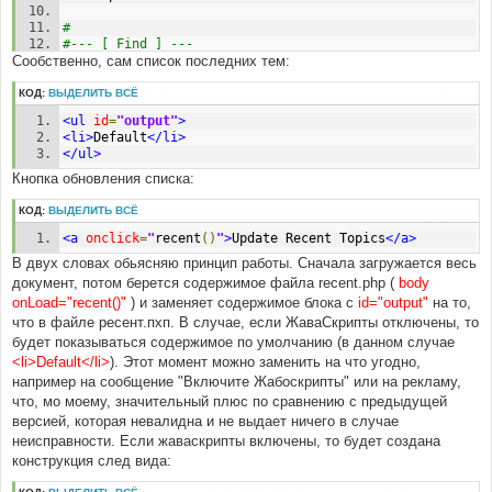
#
#--- [ Find ] ---
Сообственно, сам список последних тем:
#
<
body
КОД:
ВЫДЕЛИТЬ ВСЁ
#
<ul
id
=
"output"
>
#--- [ In line, find ] ---
<li>
Default
</li>
#
</ul>
body
Кнопка обновления списка:
#
#--- [ After, add ] ---
КОД:
ВЫДЕЛИТЬ ВСЁ
#
<a
onclick
=
"
recent
()
"
>
Update Recent Topics
</a>
 onLoad
=
"recent()"
В двух словах обьясняю принцип работы. Сначала загружается весь
документ, потом берется содержимое файла recent.php (
body
onLoad="recent()"
) и заменяет содержимое блока с
id="output"
на то,
что в файле ресент.пхп. В случае, если ЖаваСкрипты отключены, то
будет показываться содержимое по умолчанию (в данном случае
<li>Default</li>
). Этот момент можно заменить на что угодно,
например на сообщение "Включите Жабоскрипты" или на рекламу,
что, мо моему, значительный плюс по сравнению с предыдущей
версией, которая невалидна и не выдает ничего в случае
неисправности. Если жаваскрипты включены, то будет создана
конструкция след вида: