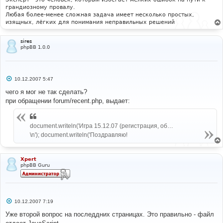
е
грандиозному провалу.
Любая более-менее сложная задача имеет несколько простых,
изящных, лёгких для понимания неправильных решений
sires
phpBB 1.0.0
С
10.12.2007 5:47
о
о
чего я мог не так сделать?
б
при обращении forum/recent.php, выдает:
щ
е
н
и
document.writeln('Игра 15.12.07 (регистрация, об…
е
\n'); document.writeln('Поздравляю!
Xpert
phpBB Guru
С
10.12.2007 7:19
о
о
Уже второй вопрос на последдних страницах. Это правильно - файл
б