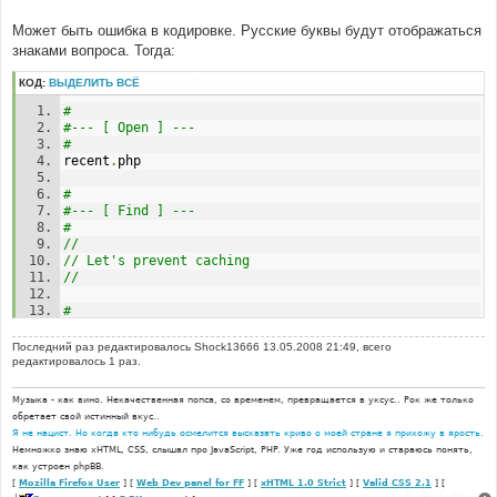
#
onload
=
"recent();"
Может быть ошибка в кодировке. Русские буквы будут отображаться
знаками вопроса. Тогда:
#
#--- [ In line, replace ] ---
КОД:
ВЫДЕЛИТЬ ВСЁ
#
onload
=
"auto_recent();"
#
#--- [ Open ] ---
#
recent
.
php
#
#--- [ Find ] ---
#
//
// Let's prevent caching
//
#
#--- [ Before, Add ] ---
#
Последний раз редактировалось
Shock13666
13.05.2008 21:49, всего
header 
(
'Content-type: text/html; charset=windows-
редактировалось 1 раз.
1251'
);
Музыка - как вино. Некачественная попса, со временем, превращается в уксус.. Рок же только
обретает свой истинный вкус..
Я не нацист. Но когда кто нибудь осмелится высказать криво о моей стране я прихожу в ярость.
Немножко знаю xHTML, CSS, слышал про JavaScript, PHP. Уже год использую и стараюсь понять,
как устроен phpBB.
[
Mozilla Firefox User
] [
Web Dev panel for FF
] [
xHTML 1.0 Strict
] [
Valid CSS 2.1
] [