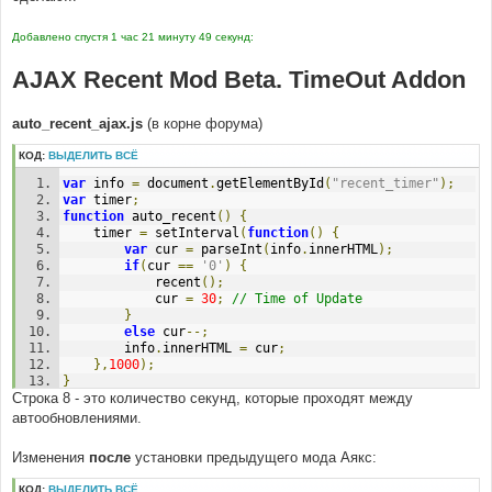
Добавлено спустя 1 час 21 минуту 49 секунд:
AJAX Recent Mod Beta. TimeOut Addon
auto_recent_ajax.js
(в корне форума)
КОД:
ВЫДЕЛИТЬ ВСЁ
var
 info 
=
 document
.
getElementById
(
"recent_timer"
);
var
 timer
;
function
 auto_recent
()
{
	timer 
=
 setInterval
(
function
()
{
var
 cur 
=
 parseInt
(
info
.
innerHTML
);
if
(
cur 
==
'0'
)
{
			recent
();
			cur 
=
30
;
// Time of Update
}
else
 cur
--;
		info
.
innerHTML 
=
 cur
;
},
1000
);
}
Строка 8 - это количество секунд, которые проходят между
автообновлениями.
Изменения
после
установки предыдущего мода Аякс:
КОД:
ВЫДЕЛИТЬ ВСЁ