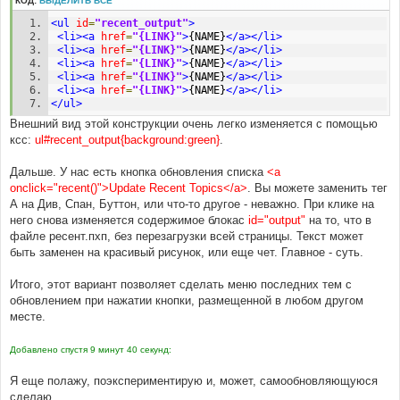
КОД:
ВЫДЕЛИТЬ ВСЁ
<ul
id
=
"recent_output"
>
<li><a
href
=
"{LINK}"
>
{NAME}
</a></li>
<li><a
href
=
"{LINK}"
>
{NAME}
</a></li>
<li><a
href
=
"{LINK}"
>
{NAME}
</a></li>
<li><a
href
=
"{LINK}"
>
{NAME}
</a></li>
<li><a
href
=
"{LINK}"
>
{NAME}
</a></li>
</ul>
Внешний вид этой конструкции очень легко изменяется с помощью
ксс:
ul#recent_output{background:green}
.
Дальше. У нас есть кнопка обновления списка
<a
onclick="recent()">Update Recent Topics</a>
. Вы можете заменить тег
А на Див, Спан, Буттон, или что-то другое - неважно. При клике на
него снова изменяется содержимое блокас
id="output"
на то, что в
файле ресент.пхп, без перезагрузки всей страницы. Текст может
быть заменен на красивый рисунок, или еще чет. Главное - суть.
Итого, этот вариант позволяет сделать меню последних тем с
обновлением при нажатии кнопки, размещенной в любом другом
месте.
Добавлено спустя 9 минут 40 секунд:
Я еще полажу, поэкспериментирую и, может, самообновляющуюся
сделаю...