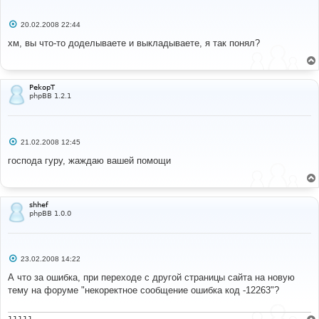
С
20.02.2008 22:44
о
о
хм, вы что-то доделываете и выкладываете, я так понял?
б
щ
е
н
и
PekopT
е
phpBB 1.2.1
С
21.02.2008 12:45
о
о
господа гуру, жаждаю вашей помощи
б
щ
е
н
и
shhef
е
phpBB 1.0.0
С
23.02.2008 14:22
о
о
А что за ошибка, при переходе с другой страницы сайта на новую
б
тему на форуме "некоректное сообщение ошибка код -12263"?
щ
е
н
и