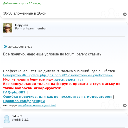
Добавлено спустя 35 секунд:
30-36 вложенные в 26-ой
Поручик
Former team member
С
20.02.2008 17:22
о
о
Все понятно, надо ещё условие по forum_parent ставить.
б
щ
е
н
и
Профессионал - тот же дилетант, только знающий, где ошибётся.
е
Генератор db_update.php для phpBB2 с некоторыми удобствами
.
Многие моды я беру или ищу
здесь
,
здесь
,
тут
Все консультации только на форуме, приваты и стук в аську по
таким вопросам игнорируются!
FAQ-phpBB3
|
Ошибки новичков, или как не поссориться с модератором
|
Правила конференции
наш форум
http://forum.aeroion.ru/cat1.html
PekopT
phpBB 1.2.1