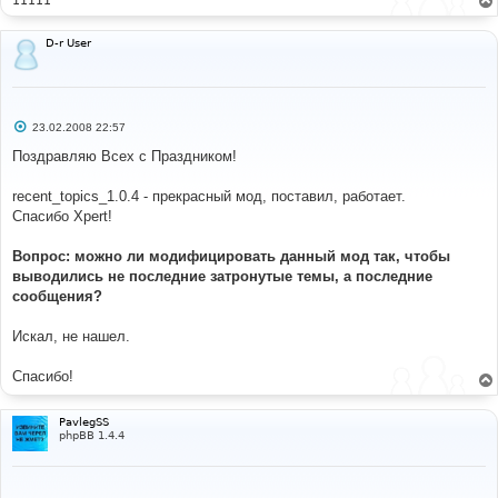
11111
е
D-r User
С
23.02.2008 22:57
о
о
Поздравляю Всех с Праздником!
б
щ
е
recent_topics_1.0.4 - прекрасный мод, поставил, работает.
н
Спасибо Xpert!
и
е
Вопрос: можно ли модифицировать данный мод так, чтобы
выводились не последние затронутые темы, а последние
сообщения?
Искал, не нашел.
Спасибо!
PavlegSS
phpBB 1.4.4