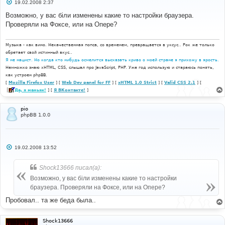
С
19.02.2008 2:37
о
о
Возможно, у вас біли изменены какие то настройки браузера.
б
Проверяли на Фоксе, или на Опере?
щ
е
н
и
Музыка - как вино. Некачественная попса, со временем, превращается в уксус.. Рок же только
е
обретает свой истинный вкус..
Я не нацист. Но когда кто нибудь осмелится высказать криво о моей стране я прихожу в ярость.
Немножко знаю xHTML, CSS, слышал про JavaScript, PHP. Уже год использую и стараюсь понять,
как устроен phpBB.
[
Mozilla Firefox User
] [
Web Dev panel for FF
] [
xHTML 1.0 Strict
] [
Valid CSS 2.1
] [
Да, я маньяк!
] [
Я ВКонтакте!
]
pio
phpBB 1.0.0
С
19.02.2008 13:52
о
о
б
Shock13666 писал(а):
щ
е
Возможно, у вас біли изменены какие то настройки
н
браузера. Проверяли на Фоксе, или на Опере?
и
е
Пробовал.. та же беда была..
Shock13666