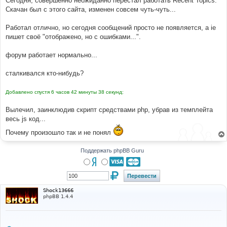
Сегодня, совершенно неожиданно перестал работать Recent Topics.
н
Скачан был с этого сайта, изменен совсем чуть-чуть...
и
е
Работал отлично, но сегодня сообщений просто не появляется, а ie
пишет своё "отображено, но с ошибками...".
форум работает нормально...
сталкивался кто-нибудь?
Добавлено спустя 6 часов 42 минуты 38 секунд:
Вылечил, заинклюдив скрипт средствами php, убрав из темплейта
весь js код...
Почему произошло так и не понял
Поддержать phpBB Guru
Shock13666
phpBB 1.4.4