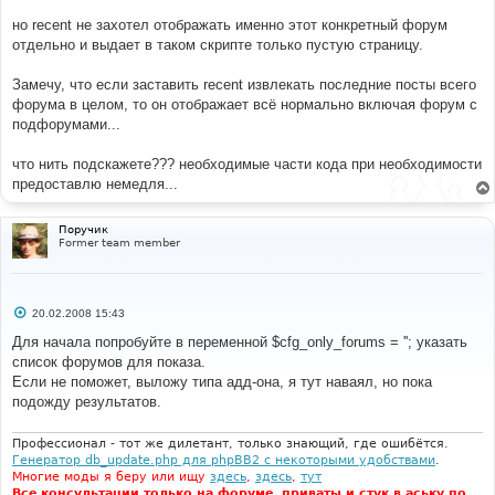
и
е
но recent не захотел отображать именно этот конкретный форум
отдельно и выдает в таком скрипте только пустую страницу.
Замечу, что если заставить recent извлекать последние посты всего
форума в целом, то он отображает всё нормально включая форум с
подфорумами...
что нить подскажете??? необходимые части кода при необходимости
предоставлю немедля...
Поручик
Former team member
С
20.02.2008 15:43
о
о
Для начала попробуйте в переменной $cfg_only_forums = ''; указать
б
список форумов для показа.
щ
е
Если не поможет, выложу типа адд-она, я тут наваял, но пока
н
подожду результатов.
и
е
Профессионал - тот же дилетант, только знающий, где ошибётся.
Генератор db_update.php для phpBB2 с некоторыми удобствами
.
Многие моды я беру или ищу
здесь
,
здесь
,
тут
Все консультации только на форуме, приваты и стук в аську по