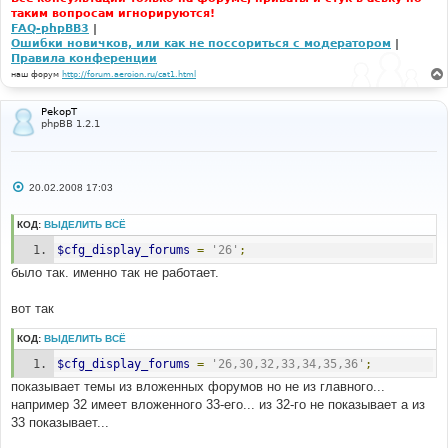
таким вопросам игнорируются!
FAQ-phpBB3
|
Ошибки новичков, или как не поссориться с модератором
|
Правила конференции
наш форум
http://forum.aeroion.ru/cat1.html
PekopT
phpBB 1.2.1
С
20.02.2008 17:03
о
о
б
КОД:
ВЫДЕЛИТЬ ВСЁ
щ
е
$cfg_display_forums
=
'26'
;
н
и
было так. именно так не работает.
е
вот так
КОД:
ВЫДЕЛИТЬ ВСЁ
$cfg_display_forums
=
'26,30,32,33,34,35,36'
;
показывает темы из вложенных форумов но не из главного...
например 32 имеет вложенного 33-его... из 32-го не показывает а из
33 показывает...