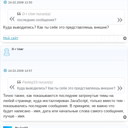
С
24.02.2008 12:50
о
о
б
D-r User писал(а):
щ
е
последние сообщения?
н
и
Куда выводились? Как ты себе это представляешь внешне?
е
Мой сайт
D-r User
С
24.02.2008 14:57
о
о
б
PavlegSS писал(а):
щ
е
Куда выводились? Как ты себе это представляешь внешне?
н
и
Точно также, как показываются последние затронутые темы на
е
любой странице, куда инсталлирован JavaScript, только вместо тем -
показывались последние сообщения. В принципе, не важно что
будет написано - имя, дата или начальные слова самого сообщения,
лучше - имя.
PavlegSS