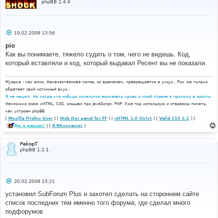
phpBB 1.4.4
С
19.02.2008 13:56
о
о
pio
б
Как вы понимаете, тяжело судить о том, чего не видешь. Код,
щ
е
который вставляли и код, который выдавал Ресент вы не показали.
н
и
е
Музыка - как вино. Некачественная попса, со временем, превращается в уксус.. Рок же только
обретает свой истинный вкус..
Я не нацист. Но когда кто нибудь осмелится высказать криво о моей стране я прихожу в ярость.
Немножко знаю xHTML, CSS, слышал про JavaScript, PHP. Уже год использую и стараюсь понять,
как устроен phpBB.
[
Mozilla Firefox User
] [
Web Dev panel for FF
] [
xHTML 1.0 Strict
] [
Valid CSS 2.1
] [
Да, я маньяк!
] [
Я ВКонтакте!
]
PekopT
phpBB 1.2.1
С
20.02.2008 15:21
о
о
установил SubForum Plus и захотел сделать на стороннем сайте
б
список последних тем именно того форума, где сделал много
щ
е
подфорумов
н