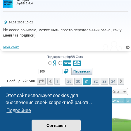
phpBB 1.4.4
С
24.02.2008 15:02
о
о
Не особо понимаю, может быть просто переделанный гланс, как у
б
меня? (в подписи)
щ
е
н
и
Мой сайт
е
Поддержать phpBB Guru
Страница
31
из
34
1
29
30
31
32
33
34
Пред.
Сле
Сообщений: 500
…
Перейти
Этот сайт использует cookies для
Главная
Форумы
Наша команда
О команде
Конфиденциальность
обеспечения своей корректной работы.
Подробнее
Time: 0.139s
| Peak Memory Usage: 3.04 МБ | GZIP: Off |
Queries: 40
© phpBB Guru, 2004—2026
Согласен
Powered by
phpBB