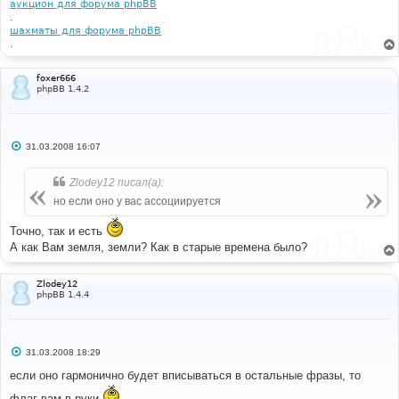
аукцион для форума phpBB
.
шахматы для форума phpBB
.
foxer666
phpBB 1.4.2
С
31.03.2008 16:07
о
о
б
Zlodey12 писал(а):
щ
е
но если оно у вас ассоциируется
н
и
Точно, так и есть
е
А как Вам земля, земли? Как в старые времена было?
Zlodey12
phpBB 1.4.4
С
31.03.2008 18:29
о
о
если оно гармонично будет вписываться в остальные фразы, то
б
щ
флаг вам в руки