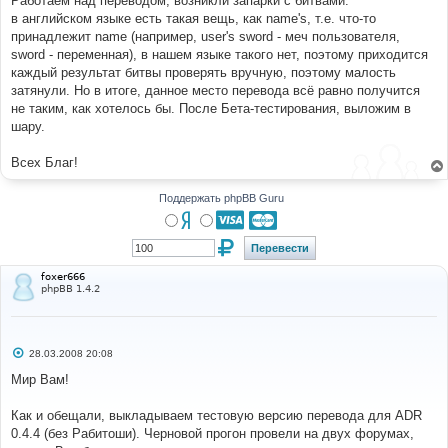
Работаем над переводом, возникли запарки с битвами:
н
в английском языке есть такая вещь, как name's, т.е. что-то
и
е
принадлежит name (например, user's sword - меч пользователя,
sword - переменная), в нашем языке такого нет, поэтому приходится
каждый результат битвы проверять вручную, поэтому малость
затянули. Но в итоге, данное место перевода всё равно получится
не таким, как хотелось бы. После Бета-тестирования, выложим в
шару.
Всех Благ!
Поддержать phpBB Guru
foxer666
phpBB 1.4.2
С
28.03.2008 20:08
о
о
Мир Вам!
б
щ
е
Как и обещали, выкладываем тестовую версию перевода для ADR
н
0.4.4 (без Рабитоши). Черновой прогон провели на двух форумах,
и
е