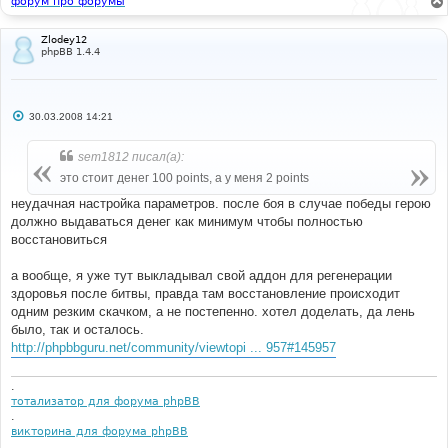
форум про форумы
Zlodey12
phpBB 1.4.4
С
30.03.2008 14:21
о
о
б
sem1812 писал(а):
щ
е
это стоит денег 100 points, а у меня 2 points
н
и
неудачная настройка параметров. после боя в случае победы герою
е
должно выдаваться денег как минимум чтобы полностью
восстановиться
а вообще, я уже тут выкладывал свой аддон для регенерации
здоровья после битвы, правда там восстановление происходит
одним резким скачком, а не постепенно. хотел доделать, да лень
было, так и осталось.
http://phpbbguru.net/community/viewtopi ... 957#145957
.
тотализатор для форума phpBB
.
викторина для форума phpBB
.