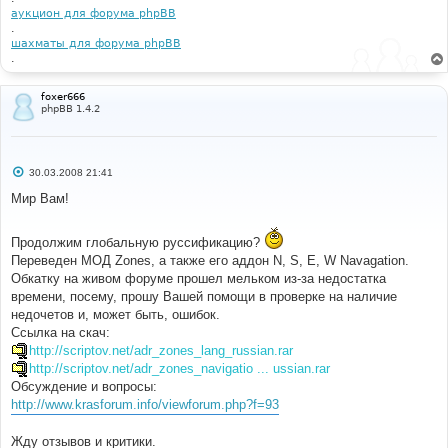
аукцион для форума phpBB
.
шахматы для форума phpBB
.
foxer666
phpBB 1.4.2
С
30.03.2008 21:41
о
о
Мир Вам!
б
щ
е
Продолжим глобальную руссификацию?
н
и
Переведен МОД Zones, а также его аддон N, S, E, W Navagation.
е
Обкатку на живом форуме прошел мельком из-за недостатка
времени, посему, прошу Вашей помощи в проверке на наличие
недочетов и, может быть, ошибок.
Ссылка на скач:
http://scriptov.net/adr_zones_lang_russian.rar
http://scriptov.net/adr_zones_navigatio ... ussian.rar
Обсуждение и вопросы:
http://www.krasforum.info/viewforum.php?f=93
Жду отзывов и критики.