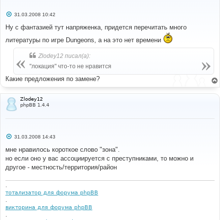
С
31.03.2008 10:42
о
о
Ну с фантазией тут напряженка, придется перечитать много
б
щ
литературы по игре Dungeons, а на это нет времени
е
н
и
Zlodey12 писал(а):
е
"локация" что-то не нравится
Какие предложения по замене?
Zlodey12
phpBB 1.4.4
С
31.03.2008 14:43
о
о
мне нравилось короткое слово "зона".
б
но если оно у вас ассоциируется с преступниками, то можно и
щ
е
другое - местность/территория/район
н
и
е
.
тотализатор для форума phpBB
.
викторина для форума phpBB
.