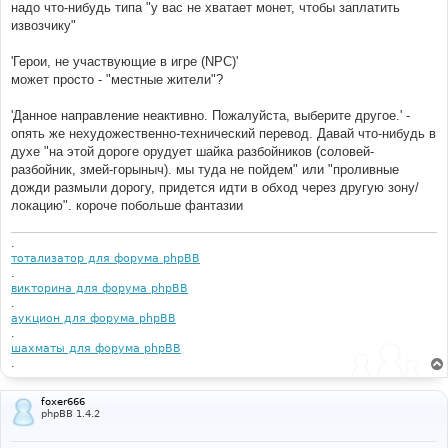
надо что-нибудь типа "у вас не хватает монет, чтобы заплатить
извозчику"
'Герои, не участвующие в игре (NPC)'
может просто - "местные жители"?
'Данное направление неактивно. Пожалуйста, выберите другое.' -
опять же нехудожественно-технический перевод. Давай что-нибудь в
духе "на этой дороге орудует шайка разбойников (соловей-
разбойник, змей-горыныч). мы туда не пойдем" или "проливные
дожди размыли дорогу, придется идти в обход через другую зону/
локацию". короче побольше фантазии
.
тотализатор для форума phpBB
.
викторина для форума phpBB
.
аукцион для форума phpBB
.
шахматы для форума phpBB
.
foxer666
phpBB 1.4.2