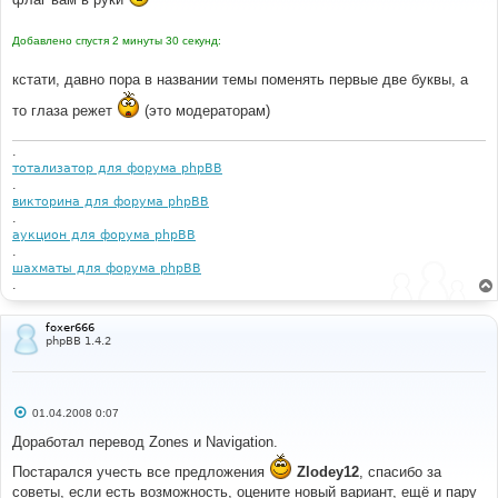
е
н
и
Добавлено спустя 2 минуты 30 секунд:
е
кстати, давно пора в названии темы поменять первые две буквы, а
то глаза режет
(это модераторам)
.
тотализатор для форума phpBB
.
викторина для форума phpBB
.
аукцион для форума phpBB
.
шахматы для форума phpBB
.
foxer666
phpBB 1.4.2
С
01.04.2008 0:07
о
о
Доработал перевод Zones и Navigation.
б
щ
Постарался учесть все предложения
Zlodey12
, спасибо за
е
советы, если есть возможность, оцените новый вариант, ещё и пару
н