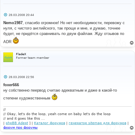
С
28.03.2008 20:44
о
о
Nemo1987
, спасибо огромное! Но нет необходимости, перевожу с
б
нуля, с чистого английского, так проще и мне, и думаю, точнее
щ
е
будет, не придётся сравнивать по двум файлам. Жду отзывов по
н
и
ADR
е
FladeX
Former team member
С
28.03.2008 22:56
о
о
foxer666
б
ну собственно пеервод считаю адекватным и даже в какой-то
щ
е
степени художественным
н
и
е
//
// Okay, let's do the loop, yeah come on baby let's do the loop
// and it goes like this ...
|
phpBB Adept
] |
Каталог форумов
|
генератор sitemap для форумов
|
форум про форумы