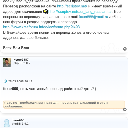
если у Вас будет желание, принимаем предложения по переводу.
Перевод расположен на сайте
http://scriptov.net/
и имеет временный
адрес для скачивания
http://scriptov.net/adr_lang_russian.rar
. Все
вопросы по переводу направлять на e-mail
foxer666@mail.ru
либо в
наш форум в раздел поддержки перевода
http://www.krasforum.info/viewforum.php?f=93
.
В ближайшее время появится перевод Zones и его основных
аддонов, дальше больше.
Всех Вам Благ!
Nemo1987
phpBB 2.0.7
С
28.03.2008 20:42
о
о
foxer666
, есть частичный перевод рабитоши? дать?:)
б
щ
е
н
У вас нет необходимых прав для просмотра вложений в этом
и
сообщении.
е
foxer666
phpBB 1.4.2