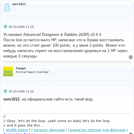
sem1812
С
30.03.2008 11:29
о
о
Установил Advanced Dungeons & Rabbits (ADR) v0.4.4.
б
После боя остается мало HP, написано что в Храме восстановить
щ
е
можно, но это стоит денег 100 points, а у меня 2 points. Может кто-
н
нибудь написать скрипт на восстановления здоровья на 1 HP через
и
е
каждые 3 секунды
FladeX
Former team member
С
30.03.2008 11:53
о
о
sem1812
, на официальном сайте есть такой мод.
б
щ
е
н
и
//
е
// Okay, let's do the loop, yeah come on baby let's do the loop
// and it goes like this ...
|
phpBB Adept
] |
Каталог форумов
|
генератор sitemap для форумов
|