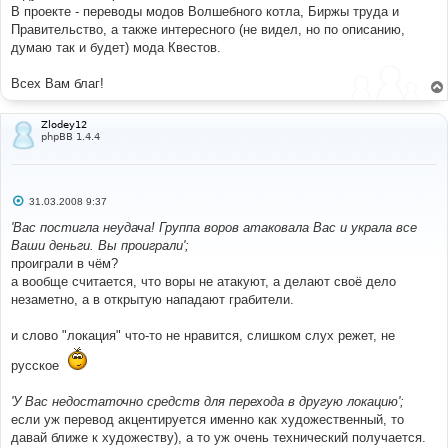
В проекте - переводы модов Волшебного котла, Биржы труда и
Правительство, а также интересного (не видел, но по описанию,
думаю так и будет) мода Квестов.
Всех Вам благ!
Zlodey12
phpBB 1.4.4
С
31.03.2008 9:37
о
о
'Вас постигла неудача! Группа воров атаковала Вас и украла все
б
Ваши деньги. Вы проиграли';
щ
е
проиграли в чём?
н
а вообще считается, что воры не атакуют, а делают своё дело
и
е
незаметно, а в открытую нападают грабители.
и слово "локация" что-то не нравится, слишком слух режет, не
русское
'У Вас недостаточно средств для перехода в другую локацию';
если уж перевод акцентируется именно как художественный, то
давай ближе к художеству), а то уж очень технический получается.