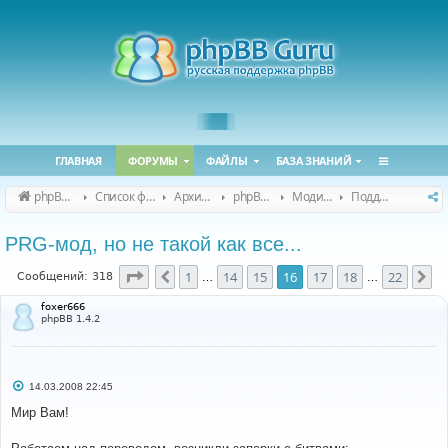
ГЛАВНАЯ
ФОРУМЫ
ФАЙЛЫ
БАЗА ЗНАНИЙ
phpBB Guru
Список форумов
Архивные форумы
phpBB 2.0.x (архив)
Модификация phpBB 2.0.x
Поддержка модов для phpBB 2.0.x
PRG-мод, но не такой как все...
Страница
16
из
22
1
14
15
16
17
18
22
Пред.
Сл
Сообщений: 318
…
…
foxer666
phpBB 1.4.2
С
14.03.2008 22:45
о
о
Мир Вам!
б
щ
е