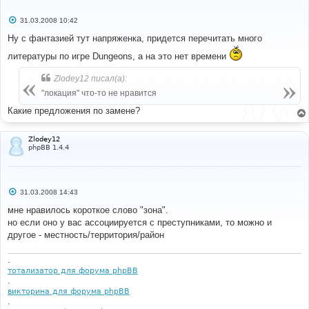
С
31.03.2008 10:42
о
о
Ну с фантазией тут напряженка, придется перечитать много
б
щ
литературы по игре Dungeons, а на это нет времени
е
н
и
Zlodey12 писал(а):
е
"локация" что-то не нравится
Какие предложения по замене?
Zlodey12
phpBB 1.4.4
С
31.03.2008 14:43
о
о
мне нравилось короткое слово "зона".
б
но если оно у вас ассоциируется с преступниками, то можно и
щ
е
другое - местность/территория/район
н
и
е
.
тотализатор для форума phpBB
.
викторина для форума phpBB
.