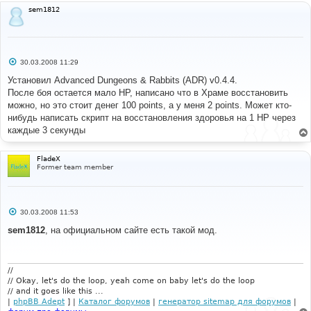
sem1812
С
30.03.2008 11:29
о
о
Установил Advanced Dungeons & Rabbits (ADR) v0.4.4.
б
После боя остается мало HP, написано что в Храме восстановить
щ
е
можно, но это стоит денег 100 points, а у меня 2 points. Может кто-
н
нибудь написать скрипт на восстановления здоровья на 1 HP через
и
е
каждые 3 секунды
FladeX
Former team member
С
30.03.2008 11:53
о
о
sem1812
, на официальном сайте есть такой мод.
б
щ
е
н
и
//
е
// Okay, let's do the loop, yeah come on baby let's do the loop
// and it goes like this ...
|
phpBB Adept
] |
Каталог форумов
|
генератор sitemap для форумов
|