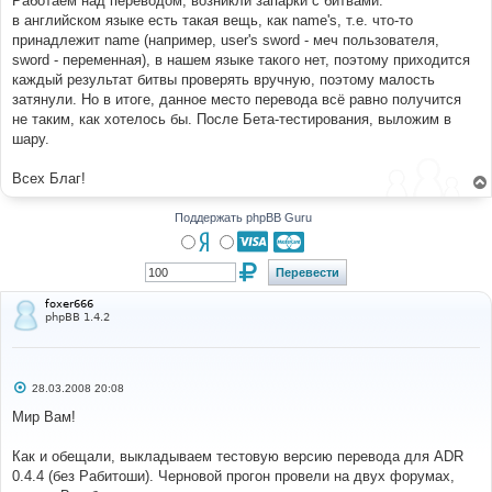
Работаем над переводом, возникли запарки с битвами:
н
в английском языке есть такая вещь, как name's, т.е. что-то
и
е
принадлежит name (например, user's sword - меч пользователя,
sword - переменная), в нашем языке такого нет, поэтому приходится
каждый результат битвы проверять вручную, поэтому малость
затянули. Но в итоге, данное место перевода всё равно получится
не таким, как хотелось бы. После Бета-тестирования, выложим в
шару.
Всех Благ!
Поддержать phpBB Guru
foxer666
phpBB 1.4.2
С
28.03.2008 20:08
о
о
Мир Вам!
б
щ
е
Как и обещали, выкладываем тестовую версию перевода для ADR
н
0.4.4 (без Рабитоши). Черновой прогон провели на двух форумах,
и
е