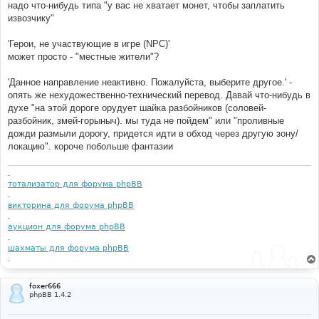
надо что-нибудь типа "у вас не хватает монет, чтобы заплатить
извозчику"
'Герои, не участвующие в игре (NPC)'
может просто - "местные жители"?
'Данное направление неактивно. Пожалуйста, выберите другое.' -
опять же нехудожественно-технический перевод. Давай что-нибудь в
духе "на этой дороге орудует шайка разбойников (соловей-
разбойник, змей-горыныч). мы туда не пойдем" или "проливные
дожди размыли дорогу, придется идти в обход через другую зону/
локацию". короче побольше фантазии
.
тотализатор для форума phpBB
.
викторина для форума phpBB
.
аукцион для форума phpBB
.
шахматы для форума phpBB
.
foxer666
phpBB 1.4.2