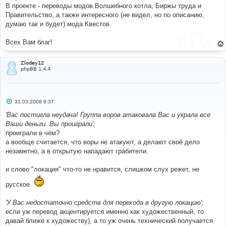
В проекте - переводы модов Волшебного котла, Биржы труда и
Правительство, а также интересного (не видел, но по описанию,
думаю так и будет) мода Квестов.
Всех Вам благ!
Zlodey12
phpBB 1.4.4
С
31.03.2008 9:37
о
о
'Вас постигла неудача! Группа воров атаковала Вас и украла все
б
Ваши деньги. Вы проиграли';
щ
е
проиграли в чём?
н
а вообще считается, что воры не атакуют, а делают своё дело
и
е
незаметно, а в открытую нападают грабители.
и слово "локация" что-то не нравится, слишком слух режет, не
русское
'У Вас недостаточно средств для перехода в другую локацию';
если уж перевод акцентируется именно как художественный, то
давай ближе к художеству), а то уж очень технический получается.