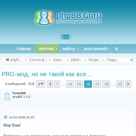
ГЛАВНАЯ
ФОРУМЫ
ФАЙЛЫ
БАЗА ЗНАНИЙ
phpBB Guru
Список форумов
Архивные форумы
phpBB 2.0.x (архив)
Модификация phpBB 2.0.x
Поддержка модов для phpBB 2.0.x
PRG-мод, но не такой как все...
Страница
16
из
22
1
14
15
16
17
18
22
Пред.
Сл
Сообщений: 318
…
…
foxer666
phpBB 1.4.2
С
14.03.2008 22:45
о
о
Мир Вам!
б
щ
е