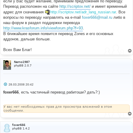
если у Вас будет желание, принимаем предложения по переводу.
Перевод расположен на сайте
http://scriptov.net/
и имеет временный
адрес для скачивания
http://scriptov.net/adr_lang_russian.rar
. Все
вопросы по переводу направлять на e-mail
foxer666@mail.ru
либо в
наш форум в раздел поддержки перевода
http://www.krasforum.info/viewforum.php?f=93
.
В ближайшее время появится перевод Zones и его основных
аддонов, дальше больше.
Всех Вам Благ!
Nemo1987
phpBB 2.0.7
С
28.03.2008 20:42
о
о
foxer666
, есть частичный перевод рабитоши? дать?:)
б
щ
е
н
У вас нет необходимых прав для просмотра вложений в этом
и
сообщении.
е
foxer666
phpBB 1.4.2