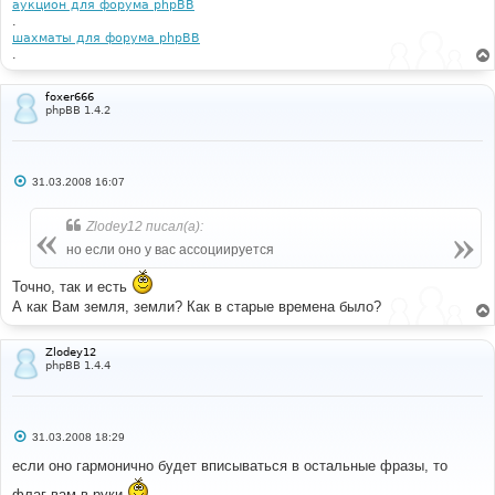
аукцион для форума phpBB
.
шахматы для форума phpBB
.
foxer666
phpBB 1.4.2
С
31.03.2008 16:07
о
о
б
Zlodey12 писал(а):
щ
е
но если оно у вас ассоциируется
н
и
Точно, так и есть
е
А как Вам земля, земли? Как в старые времена было?
Zlodey12
phpBB 1.4.4
С
31.03.2008 18:29
о
о
если оно гармонично будет вписываться в остальные фразы, то
б
щ
флаг вам в руки