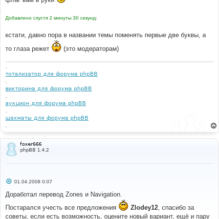
е
н
и
Добавлено спустя 2 минуты 30 секунд:
е
кстати, давно пора в названии темы поменять первые две буквы, а
то глаза режет
(это модераторам)
.
тотализатор для форума phpBB
.
викторина для форума phpBB
.
аукцион для форума phpBB
.
шахматы для форума phpBB
.
foxer666
phpBB 1.4.2
С
01.04.2008 0:07
о
о
Доработал перевод Zones и Navigation.
б
щ
Постарался учесть все предложения
Zlodey12
, спасибо за
е
советы, если есть возможность, оцените новый вариант, ещё и пару
н