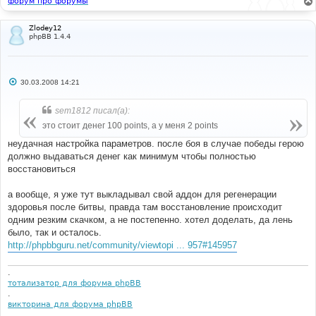
форум про форумы
Zlodey12
phpBB 1.4.4
С
30.03.2008 14:21
о
о
б
sem1812 писал(а):
щ
е
это стоит денег 100 points, а у меня 2 points
н
и
неудачная настройка параметров. после боя в случае победы герою
е
должно выдаваться денег как минимум чтобы полностью
восстановиться
а вообще, я уже тут выкладывал свой аддон для регенерации
здоровья после битвы, правда там восстановление происходит
одним резким скачком, а не постепенно. хотел доделать, да лень
было, так и осталось.
http://phpbbguru.net/community/viewtopi ... 957#145957
.
тотализатор для форума phpBB
.
викторина для форума phpBB
.