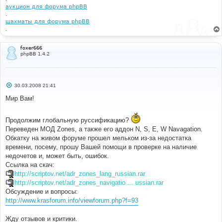
аукцион для форума phpBB
.
шахматы для форума phpBB
.
foxer666
phpBB 1.4.2
С
30.03.2008 21:41
о
о
Мир Вам!
б
щ
е
Продолжим глобальную руссификацию?
н
и
Переведен МОД Zones, а также его аддон N, S, E, W Navagation.
е
Обкатку на живом форуме прошел мельком из-за недостатка
времени, посему, прошу Вашей помощи в проверке на наличие
недочетов и, может быть, ошибок.
Ссылка на скач:
http://scriptov.net/adr_zones_lang_russian.rar
http://scriptov.net/adr_zones_navigatio ... ussian.rar
Обсуждение и вопросы:
http://www.krasforum.info/viewforum.php?f=93
Жду отзывов и критики.