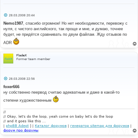
С
28.03.2008 20:44
о
о
Nemo1987
, спасибо огромное! Но нет необходимости, перевожу с
б
нуля, с чистого английского, так проще и мне, и думаю, точнее
щ
е
будет, не придётся сравнивать по двум файлам. Жду отзывов по
н
и
ADR
е
FladeX
Former team member
С
28.03.2008 22:56
о
о
foxer666
б
ну собственно пеервод считаю адекватным и даже в какой-то
щ
е
степени художественным
н
и
е
//
// Okay, let's do the loop, yeah come on baby let's do the loop
// and it goes like this ...
|
phpBB Adept
] |
Каталог форумов
|
генератор sitemap для форумов
|
форум про форумы