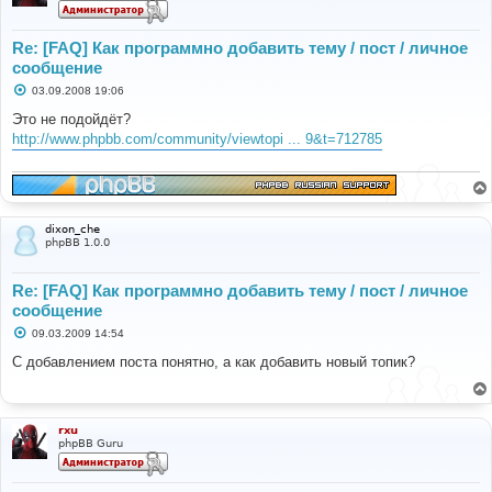
Re: [FAQ] Как программно добавить тему / пост / личное
сообщение
С
03.09.2008 19:06
о
о
Это не подойдёт?
б
http://www.phpbb.com/community/viewtopi ... 9&t=712785
щ
е
н
и
е
dixon_che
phpBB 1.0.0
Re: [FAQ] Как программно добавить тему / пост / личное
сообщение
С
09.03.2009 14:54
о
о
С добавлением поста понятно, а как добавить новый топик?
б
щ
е
н
и
rxu
е
phpBB Guru