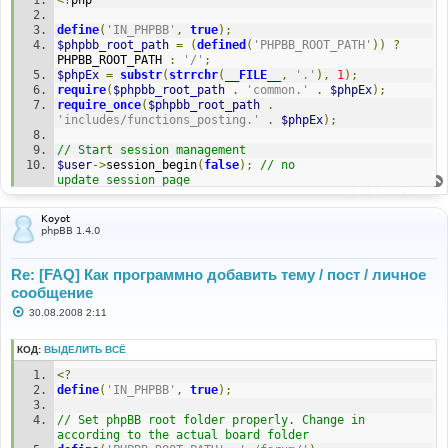
н
и
define
(
'IN_PHPBB'
,
true
);
е
$phpbb_root_path
=
(
defined
(
'PHPBB_ROOT_PATH'
))
?
PHPBB_ROOT_PATH 
:
'/'
;
$phpEx
=
substr
(
strrchr
(
__FILE__
,
'.'
),
1
);
require
(
$phpbb_root_path
.
'common.'
.
$phpEx
);
require_once
(
$phpbb_root_path
.
'includes/functions_posting.'
.
$phpEx
);
// Start session management
$user
->
session_begin
(
false
);
// no 
update_session_page
// session_create($user_id = false, $set_admin = 
false, $persist_login = false, $viewonline = true)
Koyot
$user
->
session_create
(
[
USER_ID_HERE
],
false
,
false
,
phpBB 1.4.0
false
);
$auth
->
acl
(
$user
->
data
);
$user
->
setup
();
Re: [FAQ] Как программно добавить тему / пост / личное
сообщение
$my_subject
=
 utf8_normalize_nfc
(
utf8_recode
(
'subject 
С
30.08.2008 2:11
test [русский сабж 3] text'
,
'windows-1251'
));
о
$my_text
=
 utf8_normalize_nfc
(
utf8_recode
(
'this is 
о
[русский текст 3] a text'
,
'windows-1251'
));
б
КОД:
ВЫДЕЛИТЬ ВСЁ
щ
е
// variables to hold the parameters for submit_post
<?
н
$poll
=
$uid
=
$bitfield
=
$options
=
''
;
define
(
'IN_PHPBB'
,
true
);
и
е
generate_text_for_storage
(
$my_subject
,
$uid
,
// Set phpBB root folder properly. Change in 
$bitfield
,
$options
,
false
,
false
,
false
);
according to the actual board folder