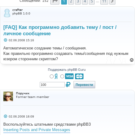
Страница
1
из
11
1
2
3
4
5
11
След.
Сообщений: 152
…
crafter
phpBB 1.0.0
[FAQ] Как программно добавить тему / пост /
личное сообщение
С
02.06.2008 15:16
о
о
Автоматическое создание темы / сообщения.
б
Как правильно программно создавать темы/сообщения под нужным
щ
е
юзером сторонним скриптом?
н
и
е
Поддержать phpBB Guru
Поручик
Former team member
С
02.06.2008 18:09
о
о
Воспользуйтесь штатными средствами phpBB3
б
Inserting Posts and Private Messages
щ
е