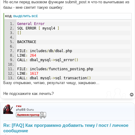
е
Но если перед вызовом функции submit_post я что-то вычитываю из
базы - мне светит такую ошибку:
КОД:
ВЫДЕЛИТЬ ВСЁ
General
Error
SQL ERROR 
[
 mysql4 
]
[]
BACKTRACE
FILE
:
 includes
/
db
/
dbal
.
php
LINE
:
264
CALL
:
 dbal_mysql
->
sql_error
()
FILE
:
 includes
/
functions_posting
.
php
LINE
:
1617
CALL
:
 dbal_mysql
->
sql_transaction
()
Базу открываю, читаю, результат чищу, закрываю...
FILE
:
 post_new_forum
.
php
LINE
:
82
Не подскажите как лечить?
CALL
:
 submit_post
()
rxu
phpBB Guru
Re: [FAQ] Как программно добавить тему / пост / личное
сообщение