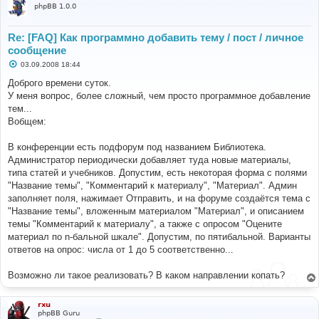
$user
->
session_kill
();
true
:
false
;
phpBB 1.0.0
?>
$login
=
$auth
->
login
(
$username
,
$password
,
$autologin
);
Re: [FAQ] Как программно добавить тему / пост / личное
}
сообщение
С
03.09.2008 18:44
// Send headers
о
о
Доброго времени суток.
б
У меня вопрос, более сложный, чем просто программное добавление
щ
header
(
'Cache-Control: private, no-cache="set-
е
тем...
cookie"'
);
н
header
(
'Expires: 0'
);
Вобщем:
и
header
(
'Pragma: no-cache'
);
е
В конференции есть подфорум под названием Библиотека.
// Check if user has tried to log in and greet him if 
Администратор периодически добавляет туда новые материалы,
login is successful
типа статей и учебников. Допустим, есть некоторая форма с полями
if
((!
empty
(
$login
)
&&
$login
[
'status'
]
==
LOGIN_SUCCESS
)
||
$user
->
data
[
'user_id'
]
!=
"Название темы", "Комментарий к материалу", "Материал". Админ
ANONYMOUS
)
заполняет поля, нажимает Отправить, и на форуме создаётся тема с
{
"Название темы", вложенным материалом "Материал", и описанием
// Reset permissions data if user has just logged 
темы "Комментарий к материалу", а также с опросом "Оцените
in
материал по n-бальной шкале". Допустим, по пятибальной. Варианты
}
ответов на опрос: числа от 1 до 5 соответственно...
?>
Возможно ли такое реализовать? В каком направлении копать?
rxu
phpBB Guru