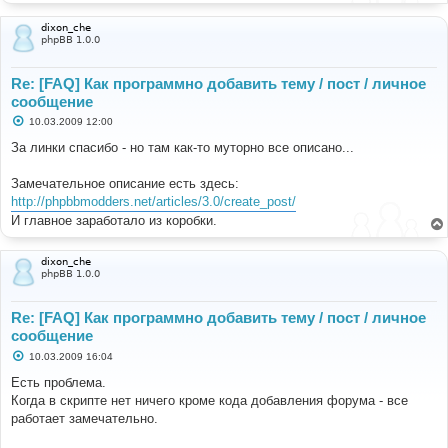
dixon_che
phpBB 1.0.0
Re: [FAQ] Как программно добавить тему / пост / личное
сообщение
С
10.03.2009 12:00
о
о
За линки спасибо - но там как-то муторно все описано...
б
щ
е
Замечательное описание есть здесь:
н
http://phpbbmodders.net/articles/3.0/create_post/
и
е
И главное заработало из коробки.
dixon_che
phpBB 1.0.0
Re: [FAQ] Как программно добавить тему / пост / личное
сообщение
С
10.03.2009 16:04
о
о
Есть проблема.
б
Когда в скрипте нет ничего кроме кода добавления форума - все
щ
е
работает замечательно.
н
и