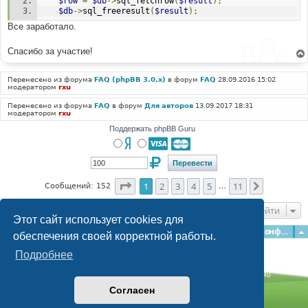
$row
=
$db
->
sql_fetchrow
(
$result
);
$db
->
sql_freeresult
(
$result
);
Все заработало.
Спасибо за участие!
Перенесено из форума
FAQ (phpBB 3.0.x)
в форум
FAQ
28.09.2016 15:02
модератором
rxu
Перенесено из форума
FAQ
в форум
Для авторов
13.09.2017 18:31
модератором
rxu
Поддержать phpBB Guru
Страница
1
из
11
1
2
3
4
5
11
След.
Сообщений: 152
…
Перейти
Этот сайт использует cookies для
Главная
Форумы
Наша команда
О команде
Конфиденциальность
обеспечения своей корректной работы.
Подробнее
Time: 0.311s
| Peak Memory Usage: 3.06 МБ | GZIP: Off |
Queries: 40
© phpBB Guru, 2004—2026
Согласен
Powered by
phpBB
Style by
Artodia