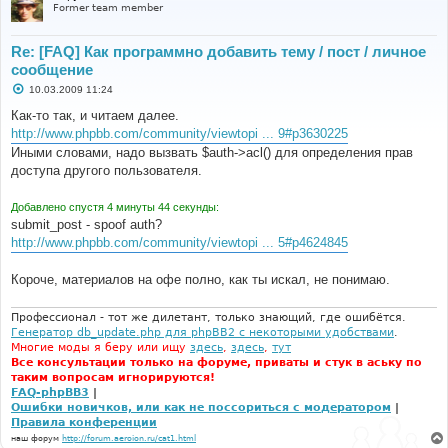
Former team member
Re: [FAQ] Как программно добавить тему / пост / личное
сообщение
С
10.03.2009 11:24
о
о
Как-то так, и читаем далее.
б
http://www.phpbb.com/community/viewtopi ... 9#p3630225
щ
е
Иными словами, надо вызвать $auth->acl() для определения прав
н
доступа другого пользователя.
и
е
Добавлено спустя 4 минуты 44 секунды:
submit_post - spoof auth?
http://www.phpbb.com/community/viewtopi ... 5#p4624845
Короче, материалов на офе полно, как ты искал, не понимаю.
Профессионал - тот же дилетант, только знающий, где ошибётся.
Генератор db_update.php для phpBB2 с некоторыми удобствами
.
Многие моды я беру или ищу
здесь
,
здесь
,
тут
Все консультации только на форуме, приваты и стук в аську по
таким вопросам игнорируются!
FAQ-phpBB3
|
Ошибки новичков, или как не поссориться с модератором
|
Правила конференции
наш форум
http://forum.aeroion.ru/cat1.html