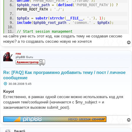
generate_text_for_storage
(
$my_text
,
$uid
,
$bitfield
,
define
(
'PHPBB_ROOT_PATH'
,
'./forum/'
);
$options
,
true
,
true
,
true
);
$phpbb_root_path
=
(
defined
(
'PHPBB_ROOT_PATH'
))
?
PHPBB_ROOT_PATH 
:
'./'
;
$data
=
array
(
'forum_id'
=>
[
FORUM_ID_HERE
],
$phpEx
=
substr
(
strrchr
(
__FILE__
,
'.'
),
1
);
'icon_id'
=>
false
,
include
(
$phpbb_root_path
.
'common.'
.
$phpEx
);
'enable_bbcode'
=>
true
,
// Start session management
'enable_smilies'
=>
true
,
на сайте уже есть этот код, как создать тему не создавая сессию
$user
->
session_begin
();
'enable_urls'
=>
true
,
$auth
->
acl
(
$user
->
data
);
новую? а то создавать сессию новую не хочется
'enable_sig'
=>
true
,
$user
->
setup
(
'ucp'
);
'message'
=>
$my_text
,
// Initialize  login result array
rxu
phpBB Guru
'message_md5'
=>
 md5
(
$my_text
),
$login
=
array
();
'bbcode_bitfield'
=>
$bitfield
,
// Handle logouot button if pressed
'bbcode_uid'
=>
$uid
,
if
(
isset
(
$_POST
[
'logout'
])
&&
$user
->
data
[
'user_id'
]
Re: [FAQ] Как программно добавить тему / пост / личное
!=
 ANONYMOUS
)
сообщение
'post_edit_locked'
=>
0
,
{
С
30.08.2008 5:45
'topic_title'
=>
$my_subject
,
$user
->
session_kill
();
о
'notify_set'
=>
false
,
}
о
Koyot
'notify'
=>
false
,
б
Естественно, в рамках одной сессии можно использовать код для
'post_time'
=>
0
,
щ
// Check if user has submitted login and password and 
е
создания тем/сообщений (начинается с $my_subject = и
'forum_name'
=>
''
,
try to log in
н
'enable_indexing'
=>
true
,
if
(
isset
(
$_POST
[
'login'
])
&&
$user
->
data
[
'user_id'
]
заканчивается вызовом submit_post).
и
);
==
 ANONYMOUS
)
е
{
submit_post
(
'post'
,
$my_subject
,
''
,
 POST_NORMAL
,
$username
=
 request_var
(
'username'
,
''
,
true
);
$poll
,
$data
);
$password
=
 request_var
(
'password'
,
''
,
true
);
$autologin
=
(!
empty
(
$_POST
[
'autologin'
]))
?
RavenS