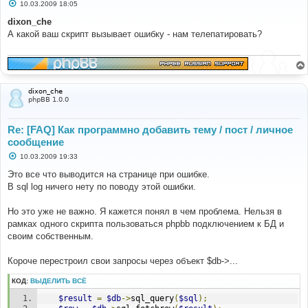
С
10.03.2009 18:05
о
о
dixon_che
б
А какой ваш скрипт вызывает ошибку - нам телепатировать?
щ
е
н
и
е
dixon_che
phpBB 1.0.0
Re: [FAQ] Как программно добавить тему / пост / личное
сообщение
С
10.03.2009 19:33
о
о
Это все что выводится на странице при ошибке.
б
В sql log ничего нету по поводу этой ошибки.
щ
е
н
Но это уже не важно. Я кажется понял в чем проблема. Нельзя в
и
е
рамках одного скрипта пользоваться phpbb подключением к БД и
своим собственным.
Короче перестроил свои запросы через объект $db->...
КОД:
ВЫДЕЛИТЬ ВСЁ
$result
=
$db
->
sql_query
(
$sql
);