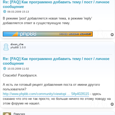
Re: [FAQ] Как программно добавить тему / пост / личное
сообщение
С
09.03.2009 15:13
о
о
В режиме 'post' добавляется новая тема, в режиме 'reply'
б
добавляется ответ в существующую тему.
щ
е
н
и
е
dixon_che
phpBB 1.0.0
Re: [FAQ] Как программно добавить тему / пост / личное
сообщение
С
10.03.2009 11:02
о
о
Спасибо! Разобрался.
б
щ
е
А есть ли готовый рецепт добавления поста от имени другого
н
пользователя?
и
е
http://www.phpbb.com/community/viewtopi ... 5#p4028115
- здесь
сказано что это не так просто, но больше ничего по этому поводу на
этом форуме не нашел.
Поручик