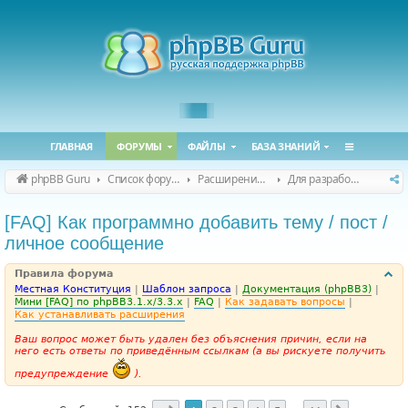
ГЛАВНАЯ
ФОРУМЫ
ФАЙЛЫ
БАЗА ЗНАНИЙ
phpBB Guru
Список форумов
Расширения phpBB
Для разработчиков
[FAQ] Как программно добавить тему / пост /
личное сообщение
Правила форума
Местная Конституция
|
Шаблон запроса
|
Документация (phpBB3)
|
Мини [FAQ] по phpBB3.1.x/3.3.x
|
FAQ
|
Как задавать вопросы
|
Как устанавливать расширения
Ваш вопрос может быть удален без объяснения причин, если на
него есть ответы по приведённым ссылкам (а вы рискуете получить
предупреждение
).