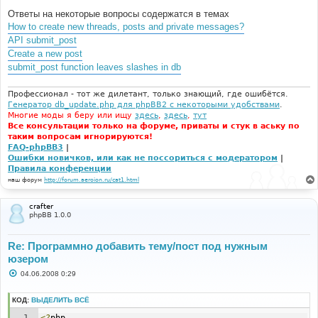
н
Ответы на некоторые вопросы содержатся в темах
и
е
How to create new threads, posts and private messages?
API submit_post
Create a new post
submit_post function leaves slashes in db
Профессионал - тот же дилетант, только знающий, где ошибётся.
Генератор db_update.php для phpBB2 с некоторыми удобствами
.
Многие моды я беру или ищу
здесь
,
здесь
,
тут
Все консультации только на форуме, приваты и стук в аську по
таким вопросам игнорируются!
FAQ-phpBB3
|
Ошибки новичков, или как не поссориться с модератором
|
Правила конференции
наш форум
http://forum.aeroion.ru/cat1.html
crafter
phpBB 1.0.0
Re: Программно добавить тему/пост под нужным
юзером
С
04.06.2008 0:29
о
о
б
КОД:
ВЫДЕЛИТЬ ВСЁ
щ
е
<?
php