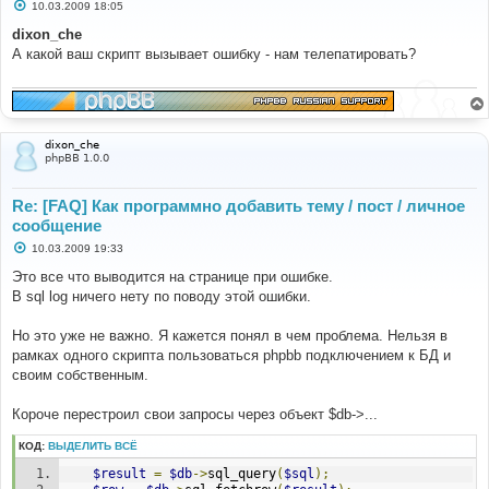
С
10.03.2009 18:05
о
о
dixon_che
б
А какой ваш скрипт вызывает ошибку - нам телепатировать?
щ
е
н
и
е
dixon_che
phpBB 1.0.0
Re: [FAQ] Как программно добавить тему / пост / личное
сообщение
С
10.03.2009 19:33
о
о
Это все что выводится на странице при ошибке.
б
В sql log ничего нету по поводу этой ошибки.
щ
е
н
Но это уже не важно. Я кажется понял в чем проблема. Нельзя в
и
е
рамках одного скрипта пользоваться phpbb подключением к БД и
своим собственным.
Короче перестроил свои запросы через объект $db->...
КОД:
ВЫДЕЛИТЬ ВСЁ
$result
=
$db
->
sql_query
(
$sql
);