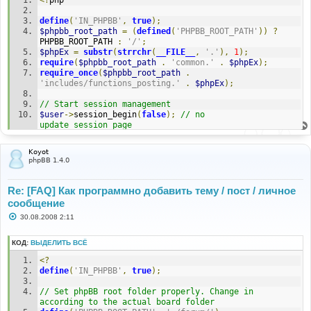
н
и
define
(
'IN_PHPBB'
,
true
);
е
$phpbb_root_path
=
(
defined
(
'PHPBB_ROOT_PATH'
))
?
PHPBB_ROOT_PATH 
:
'/'
;
$phpEx
=
substr
(
strrchr
(
__FILE__
,
'.'
),
1
);
require
(
$phpbb_root_path
.
'common.'
.
$phpEx
);
require_once
(
$phpbb_root_path
.
'includes/functions_posting.'
.
$phpEx
);
// Start session management
$user
->
session_begin
(
false
);
// no 
update_session_page
// session_create($user_id = false, $set_admin = 
false, $persist_login = false, $viewonline = true)
Koyot
$user
->
session_create
(
[
USER_ID_HERE
],
false
,
false
,
phpBB 1.4.0
false
);
$auth
->
acl
(
$user
->
data
);
$user
->
setup
();
Re: [FAQ] Как программно добавить тему / пост / личное
сообщение
$my_subject
=
 utf8_normalize_nfc
(
utf8_recode
(
'subject 
С
30.08.2008 2:11
test [русский сабж 3] text'
,
'windows-1251'
));
о
$my_text
=
 utf8_normalize_nfc
(
utf8_recode
(
'this is 
о
[русский текст 3] a text'
,
'windows-1251'
));
б
КОД:
ВЫДЕЛИТЬ ВСЁ
щ
е
// variables to hold the parameters for submit_post
<?
н
$poll
=
$uid
=
$bitfield
=
$options
=
''
;
define
(
'IN_PHPBB'
,
true
);
и
е
generate_text_for_storage
(
$my_subject
,
$uid
,
// Set phpBB root folder properly. Change in 
$bitfield
,
$options
,
false
,
false
,
false
);
according to the actual board folder