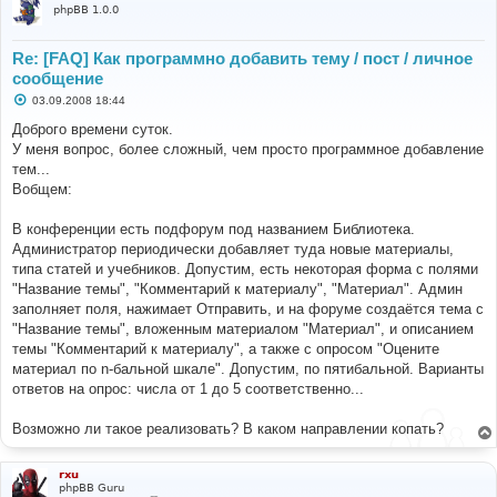
$user
->
session_kill
();
true
:
false
;
phpBB 1.0.0
?>
$login
=
$auth
->
login
(
$username
,
$password
,
$autologin
);
Re: [FAQ] Как программно добавить тему / пост / личное
}
сообщение
С
03.09.2008 18:44
// Send headers
о
о
Доброго времени суток.
б
У меня вопрос, более сложный, чем просто программное добавление
щ
header
(
'Cache-Control: private, no-cache="set-
е
тем...
cookie"'
);
н
header
(
'Expires: 0'
);
Вобщем:
и
header
(
'Pragma: no-cache'
);
е
В конференции есть подфорум под названием Библиотека.
// Check if user has tried to log in and greet him if 
Администратор периодически добавляет туда новые материалы,
login is successful
типа статей и учебников. Допустим, есть некоторая форма с полями
if
((!
empty
(
$login
)
&&
$login
[
'status'
]
==
LOGIN_SUCCESS
)
||
$user
->
data
[
'user_id'
]
!=
"Название темы", "Комментарий к материалу", "Материал". Админ
ANONYMOUS
)
заполняет поля, нажимает Отправить, и на форуме создаётся тема с
{
"Название темы", вложенным материалом "Материал", и описанием
// Reset permissions data if user has just logged 
темы "Комментарий к материалу", а также с опросом "Оцените
in
материал по n-бальной шкале". Допустим, по пятибальной. Варианты
}
ответов на опрос: числа от 1 до 5 соответственно...
?>
Возможно ли такое реализовать? В каком направлении копать?
rxu
phpBB Guru