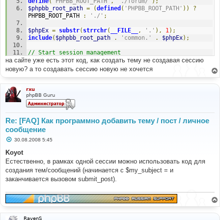
generate_text_for_storage
(
$my_text
,
$uid
,
$bitfield
,
define
(
'PHPBB_ROOT_PATH'
,
'./forum/'
);
$options
,
true
,
true
,
true
);
$phpbb_root_path
=
(
defined
(
'PHPBB_ROOT_PATH'
))
?
PHPBB_ROOT_PATH 
:
'./'
;
$data
=
array
(
'forum_id'
=>
[
FORUM_ID_HERE
],
$phpEx
=
substr
(
strrchr
(
__FILE__
,
'.'
),
1
);
'icon_id'
=>
false
,
include
(
$phpbb_root_path
.
'common.'
.
$phpEx
);
'enable_bbcode'
=>
true
,
// Start session management
'enable_smilies'
=>
true
,
на сайте уже есть этот код, как создать тему не создавая сессию
$user
->
session_begin
();
'enable_urls'
=>
true
,
$auth
->
acl
(
$user
->
data
);
новую? а то создавать сессию новую не хочется
'enable_sig'
=>
true
,
$user
->
setup
(
'ucp'
);
'message'
=>
$my_text
,
// Initialize  login result array
rxu
phpBB Guru
'message_md5'
=>
 md5
(
$my_text
),
$login
=
array
();
'bbcode_bitfield'
=>
$bitfield
,
// Handle logouot button if pressed
'bbcode_uid'
=>
$uid
,
if
(
isset
(
$_POST
[
'logout'
])
&&
$user
->
data
[
'user_id'
]
Re: [FAQ] Как программно добавить тему / пост / личное
!=
 ANONYMOUS
)
сообщение
'post_edit_locked'
=>
0
,
{
С
30.08.2008 5:45
'topic_title'
=>
$my_subject
,
$user
->
session_kill
();
о
'notify_set'
=>
false
,
}
о
Koyot
'notify'
=>
false
,
б
Естественно, в рамках одной сессии можно использовать код для
'post_time'
=>
0
,
щ
// Check if user has submitted login and password and 
е
создания тем/сообщений (начинается с $my_subject = и
'forum_name'
=>
''
,
try to log in
н
'enable_indexing'
=>
true
,
if
(
isset
(
$_POST
[
'login'
])
&&
$user
->
data
[
'user_id'
]
заканчивается вызовом submit_post).
и
);
==
 ANONYMOUS
)
е
{
submit_post
(
'post'
,
$my_subject
,
''
,
 POST_NORMAL
,
$username
=
 request_var
(
'username'
,
''
,
true
);
$poll
,
$data
);
$password
=
 request_var
(
'password'
,
''
,
true
);
$autologin
=
(!
empty
(
$_POST
[
'autologin'
]))
?
RavenS