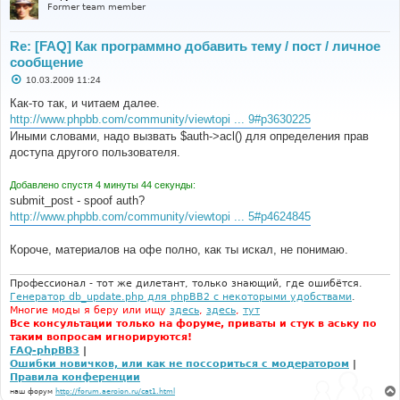
Former team member
Re: [FAQ] Как программно добавить тему / пост / личное
сообщение
С
10.03.2009 11:24
о
о
Как-то так, и читаем далее.
б
http://www.phpbb.com/community/viewtopi ... 9#p3630225
щ
е
Иными словами, надо вызвать $auth->acl() для определения прав
н
доступа другого пользователя.
и
е
Добавлено спустя 4 минуты 44 секунды:
submit_post - spoof auth?
http://www.phpbb.com/community/viewtopi ... 5#p4624845
Короче, материалов на офе полно, как ты искал, не понимаю.
Профессионал - тот же дилетант, только знающий, где ошибётся.
Генератор db_update.php для phpBB2 с некоторыми удобствами
.
Многие моды я беру или ищу
здесь
,
здесь
,
тут
Все консультации только на форуме, приваты и стук в аську по
таким вопросам игнорируются!
FAQ-phpBB3
|
Ошибки новичков, или как не поссориться с модератором
|
Правила конференции
наш форум
http://forum.aeroion.ru/cat1.html