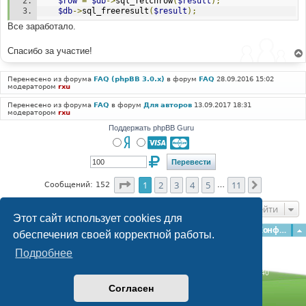
$row
=
$db
->
sql_fetchrow
(
$result
);
$db
->
sql_freeresult
(
$result
);
Все заработало.
Спасибо за участие!
Перенесено из форума
FAQ (phpBB 3.0.x)
в форум
FAQ
28.09.2016 15:02
модератором
rxu
Перенесено из форума
FAQ
в форум
Для авторов
13.09.2017 18:31
модератором
rxu
Поддержать phpBB Guru
Страница
1
из
11
1
2
3
4
5
11
След.
Сообщений: 152
…
Перейти
Этот сайт использует cookies для
Главная
Форумы
Наша команда
О команде
Конфиденциальность
обеспечения своей корректной работы.
Подробнее
Time: 0.137s
| Peak Memory Usage: 3.07 МБ | GZIP: Off |
Queries: 40
© phpBB Guru, 2004—2026
Согласен
Powered by
phpBB
Style by
Artodia