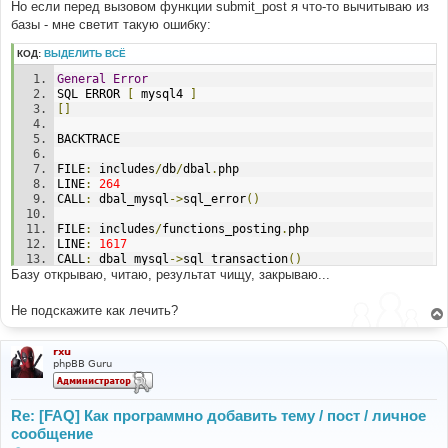
е
Но если перед вызовом функции submit_post я что-то вычитываю из
базы - мне светит такую ошибку:
КОД:
ВЫДЕЛИТЬ ВСЁ
General
Error
SQL ERROR 
[
 mysql4 
]
[]
BACKTRACE
FILE
:
 includes
/
db
/
dbal
.
php
LINE
:
264
CALL
:
 dbal_mysql
->
sql_error
()
FILE
:
 includes
/
functions_posting
.
php
LINE
:
1617
CALL
:
 dbal_mysql
->
sql_transaction
()
Базу открываю, читаю, результат чищу, закрываю...
FILE
:
 post_new_forum
.
php
LINE
:
82
Не подскажите как лечить?
CALL
:
 submit_post
()
rxu
phpBB Guru
Re: [FAQ] Как программно добавить тему / пост / личное
сообщение