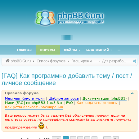
ГЛАВНАЯ
ФОРУМЫ
ФАЙЛЫ
БАЗА ЗНАНИЙ
phpBB Guru
Список форумов
Расширения phpBB
Для разработчиков
[FAQ] Как программно добавить тему / пост /
личное сообщение
Правила форума
Местная Конституция
|
Шаблон запроса
|
Документация (phpBB3)
|
Мини [FAQ] по phpBB3.1.x/3.3.x
|
FAQ
|
Как задавать вопросы
|
Как устанавливать расширения
Ваш вопрос может быть удален без объяснения причин, если на
него есть ответы по приведённым ссылкам (а вы рискуете получить
предупреждение
).