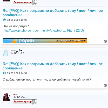
Re: [FAQ] Как программно добавить тему / пост / личное
сообщение
С
03.09.2008 19:06
о
о
Это не подойдёт?
б
http://www.phpbb.com/community/viewtopi ... 9&t=712785
щ
е
н
и
е
dixon_che
phpBB 1.0.0
Re: [FAQ] Как программно добавить тему / пост / личное
сообщение
С
09.03.2009 14:54
о
о
С добавлением поста понятно, а как добавить новый топик?
б
щ
е
н
и
rxu
е
phpBB Guru