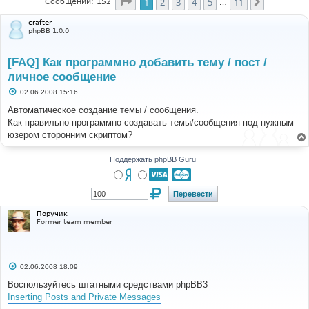
Страница
1
из
11
1
2
3
4
5
11
След.
Сообщений: 152
…
crafter
phpBB 1.0.0
[FAQ] Как программно добавить тему / пост /
личное сообщение
С
02.06.2008 15:16
о
о
Автоматическое создание темы / сообщения.
б
Как правильно программно создавать темы/сообщения под нужным
щ
е
юзером сторонним скриптом?
н
и
е
Поддержать phpBB Guru
Поручик
Former team member
С
02.06.2008 18:09
о
о
Воспользуйтесь штатными средствами phpBB3
б
Inserting Posts and Private Messages
щ
е