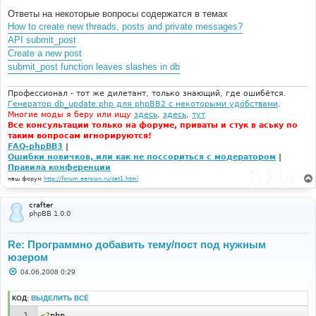
н
Ответы на некоторые вопросы содержатся в темах
и
е
How to create new threads, posts and private messages?
API submit_post
Create a new post
submit_post function leaves slashes in db
Профессионал - тот же дилетант, только знающий, где ошибётся.
Генератор db_update.php для phpBB2 с некоторыми удобствами
.
Многие моды я беру или ищу
здесь
,
здесь
,
тут
Все консультации только на форуме, приваты и стук в аську по
таким вопросам игнорируются!
FAQ-phpBB3
|
Ошибки новичков, или как не поссориться с модератором
|
Правила конференции
наш форум
http://forum.aeroion.ru/cat1.html
crafter
phpBB 1.0.0
Re: Программно добавить тему/пост под нужным
юзером
С
04.06.2008 0:29
о
о
б
КОД:
ВЫДЕЛИТЬ ВСЁ
щ
е
<?
php