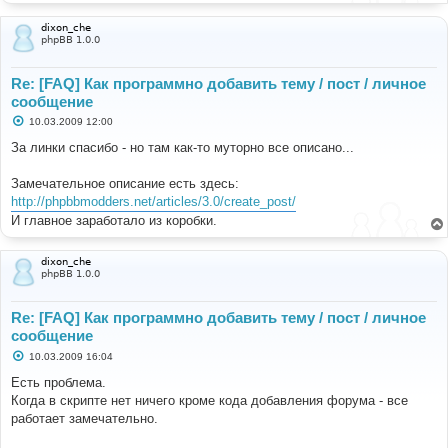
dixon_che
phpBB 1.0.0
Re: [FAQ] Как программно добавить тему / пост / личное
сообщение
С
10.03.2009 12:00
о
о
За линки спасибо - но там как-то муторно все описано...
б
щ
е
Замечательное описание есть здесь:
н
http://phpbbmodders.net/articles/3.0/create_post/
и
е
И главное заработало из коробки.
dixon_che
phpBB 1.0.0
Re: [FAQ] Как программно добавить тему / пост / личное
сообщение
С
10.03.2009 16:04
о
о
Есть проблема.
б
Когда в скрипте нет ничего кроме кода добавления форума - все
щ
е
работает замечательно.
н
и