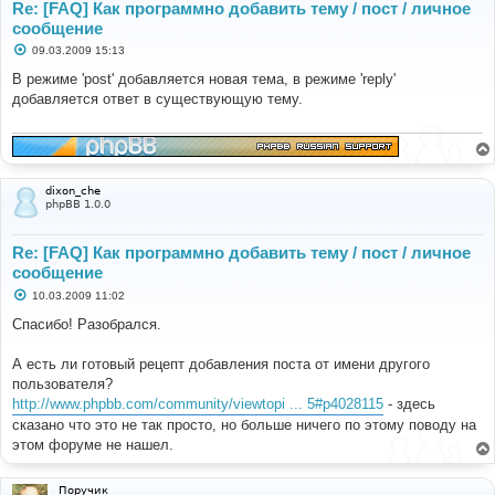
Re: [FAQ] Как программно добавить тему / пост / личное
сообщение
С
09.03.2009 15:13
о
о
В режиме 'post' добавляется новая тема, в режиме 'reply'
б
добавляется ответ в существующую тему.
щ
е
н
и
е
dixon_che
phpBB 1.0.0
Re: [FAQ] Как программно добавить тему / пост / личное
сообщение
С
10.03.2009 11:02
о
о
Спасибо! Разобрался.
б
щ
е
А есть ли готовый рецепт добавления поста от имени другого
н
пользователя?
и
е
http://www.phpbb.com/community/viewtopi ... 5#p4028115
- здесь
сказано что это не так просто, но больше ничего по этому поводу на
этом форуме не нашел.
Поручик