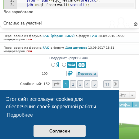
$row
=
$db
->
sql_fetchrow
(
$result
);
$db
->
sql_freeresult
(
$result
);
Все заработало.
Спасибо за участие!
Перенесено из форума
FAQ (phpBB 3.0.x)
в форум
FAQ
28.09.2016 15:02
модератором
rxu
Перенесено из форума
FAQ
в форум
Для авторов
13.09.2017 18:31
модератором
rxu
Поддержать phpBB Guru
Страница
1
из
11
1
2
3
4
5
11
След.
Сообщений: 152
…
Перейти
Этот сайт использует cookies для
Главная
Форумы
Наша команда
О команде
Конфиденциальность
обеспечения своей корректной работы.
Подробнее
Time: 0.125s
| Peak Memory Usage: 3.06 МБ | GZIP: Off |
Queries: 41
© phpBB Guru, 2004—2026
Согласен
Powered by
phpBB
Style by
Artodia