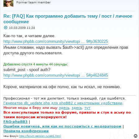
Former team member
Re: [FAQ] Как программно добавить тему / пост / личное
сообщение
С
10.03.2009 11:24
о
о
Как-то так, и читаем далее.
б
http://www.phpbb.com/community/viewtopi ... 9#p3630225
щ
е
Иными словами, надо вызвать $auth->acl() для определения прав
н
доступа другого пользователя.
и
е
Добавлено спустя 4 минуты 44 секунды:
submit_post - spoof auth?
http://www.phpbb.com/community/viewtopi ... 5#p4624845
Короче, материалов на офе полно, как ты искал, не понимаю.
Профессионал - тот же дилетант, только знающий, где ошибётся.
Генератор db_update.php для phpBB2 с некоторыми удобствами
.
Многие моды я беру или ищу
здесь
,
здесь
,
тут
Все консультации только на форуме, приваты и стук в аську по
таким вопросам игнорируются!
FAQ-phpBB3
|
Ошибки новичков, или как не поссориться с модератором
|
Правила конференции
наш форум
http://forum.aeroion.ru/cat1.html