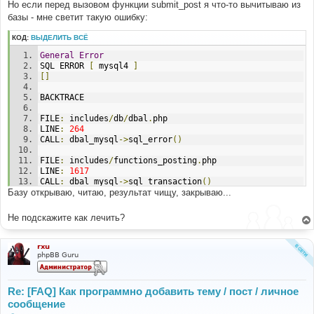
е
Но если перед вызовом функции submit_post я что-то вычитываю из
базы - мне светит такую ошибку:
КОД:
ВЫДЕЛИТЬ ВСЁ
General
Error
SQL ERROR 
[
 mysql4 
]
[]
BACKTRACE
FILE
:
 includes
/
db
/
dbal
.
php
LINE
:
264
CALL
:
 dbal_mysql
->
sql_error
()
FILE
:
 includes
/
functions_posting
.
php
LINE
:
1617
CALL
:
 dbal_mysql
->
sql_transaction
()
Базу открываю, читаю, результат чищу, закрываю...
FILE
:
 post_new_forum
.
php
LINE
:
82
Не подскажите как лечить?
CALL
:
 submit_post
()
rxu
phpBB Guru
Re: [FAQ] Как программно добавить тему / пост / личное
сообщение