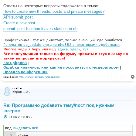
н
Ответы на некоторые вопросы содержатся в темах
и
е
How to create new threads, posts and private messages?
API submit_post
Create a new post
submit_post function leaves slashes in db
Профессионал - тот же дилетант, только знающий, где ошибётся.
Генератор db_update.php для phpBB2 с некоторыми удобствами
.
Многие моды я беру или ищу
здесь
,
здесь
,
тут
Все консультации только на форуме, приваты и стук в аську по
таким вопросам игнорируются!
FAQ-phpBB3
|
Ошибки новичков, или как не поссориться с модератором
|
Правила конференции
наш форум
http://forum.aeroion.ru/cat1.html
crafter
phpBB 1.0.0
Re: Программно добавить тему/пост под нужным
юзером
С
04.06.2008 0:29
о
о
б
КОД:
ВЫДЕЛИТЬ ВСЁ
щ
е
<?
php