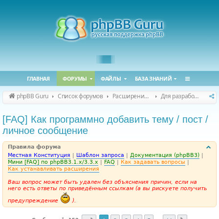
ГЛАВНАЯ
ФОРУМЫ
ФАЙЛЫ
БАЗА ЗНАНИЙ
phpBB Guru
Список форумов
Расширения phpBB
Для разработчиков
[FAQ] Как программно добавить тему / пост /
личное сообщение
Правила форума
Местная Конституция
|
Шаблон запроса
|
Документация (phpBB3)
|
Мини [FAQ] по phpBB3.1.x/3.3.x
|
FAQ
|
Как задавать вопросы
|
Как устанавливать расширения
Ваш вопрос может быть удален без объяснения причин, если на
него есть ответы по приведённым ссылкам (а вы рискуете получить
предупреждение
).