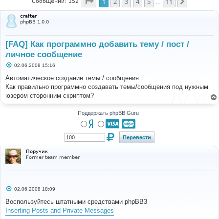
Страница
1
из
11
1
2
3
4
5
11
След.
Сообщений: 152
…
crafter
phpBB 1.0.0
[FAQ] Как программно добавить тему / пост /
личное сообщение
С
02.06.2008 15:16
о
о
Автоматическое создание темы / сообщения.
б
Как правильно программно создавать темы/сообщения под нужным
щ
е
юзером сторонним скриптом?
н
и
е
Поддержать phpBB Guru
Поручик
Former team member
С
02.06.2008 18:09
о
о
Воспользуйтесь штатными средствами phpBB3
б
Inserting Posts and Private Messages
щ
е