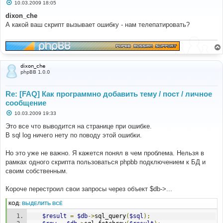
С
10.03.2009 18:05
о
о
dixon_che
б
А какой ваш скрипт вызывает ошибку - нам телепатировать?
щ
е
н
и
е
dixon_che
phpBB 1.0.0
Re: [FAQ] Как программно добавить тему / пост / личное
сообщение
С
10.03.2009 19:33
о
о
Это все что выводится на странице при ошибке.
б
В sql log ничего нету по поводу этой ошибки.
щ
е
н
Но это уже не важно. Я кажется понял в чем проблема. Нельзя в
и
е
рамках одного скрипта пользоваться phpbb подключением к БД и
своим собственным.
Короче перестроил свои запросы через объект $db->...
КОД:
ВЫДЕЛИТЬ ВСЁ
$result
=
$db
->
sql_query
(
$sql
);