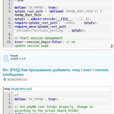
н
и
define
(
'IN_PHPBB'
,
true
);
е
$phpbb_root_path
=
(
defined
(
'PHPBB_ROOT_PATH'
))
?
PHPBB_ROOT_PATH 
:
'/'
;
$phpEx
=
substr
(
strrchr
(
__FILE__
,
'.'
),
1
);
require
(
$phpbb_root_path
.
'common.'
.
$phpEx
);
require_once
(
$phpbb_root_path
.
'includes/functions_posting.'
.
$phpEx
);
// Start session management
$user
->
session_begin
(
false
);
// no 
update_session_page
// session_create($user_id = false, $set_admin = 
false, $persist_login = false, $viewonline = true)
Koyot
$user
->
session_create
(
[
USER_ID_HERE
],
false
,
false
,
phpBB 1.4.0
false
);
$auth
->
acl
(
$user
->
data
);
$user
->
setup
();
Re: [FAQ] Как программно добавить тему / пост / личное
сообщение
$my_subject
=
 utf8_normalize_nfc
(
utf8_recode
(
'subject 
С
30.08.2008 2:11
test [русский сабж 3] text'
,
'windows-1251'
));
о
$my_text
=
 utf8_normalize_nfc
(
utf8_recode
(
'this is 
о
[русский текст 3] a text'
,
'windows-1251'
));
б
КОД:
ВЫДЕЛИТЬ ВСЁ
щ
е
// variables to hold the parameters for submit_post
<?
н
$poll
=
$uid
=
$bitfield
=
$options
=
''
;
define
(
'IN_PHPBB'
,
true
);
и
е
generate_text_for_storage
(
$my_subject
,
$uid
,
// Set phpBB root folder properly. Change in 
$bitfield
,
$options
,
false
,
false
,
false
);
according to the actual board folder