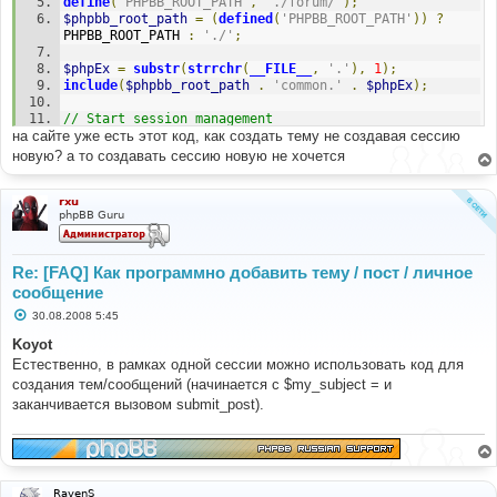
generate_text_for_storage
(
$my_text
,
$uid
,
$bitfield
,
define
(
'PHPBB_ROOT_PATH'
,
'./forum/'
);
$options
,
true
,
true
,
true
);
$phpbb_root_path
=
(
defined
(
'PHPBB_ROOT_PATH'
))
?
PHPBB_ROOT_PATH 
:
'./'
;
$data
=
array
(
'forum_id'
=>
[
FORUM_ID_HERE
],
$phpEx
=
substr
(
strrchr
(
__FILE__
,
'.'
),
1
);
'icon_id'
=>
false
,
include
(
$phpbb_root_path
.
'common.'
.
$phpEx
);
'enable_bbcode'
=>
true
,
// Start session management
'enable_smilies'
=>
true
,
на сайте уже есть этот код, как создать тему не создавая сессию
$user
->
session_begin
();
'enable_urls'
=>
true
,
$auth
->
acl
(
$user
->
data
);
новую? а то создавать сессию новую не хочется
'enable_sig'
=>
true
,
$user
->
setup
(
'ucp'
);
'message'
=>
$my_text
,
// Initialize  login result array
rxu
phpBB Guru
'message_md5'
=>
 md5
(
$my_text
),
$login
=
array
();
'bbcode_bitfield'
=>
$bitfield
,
// Handle logouot button if pressed
'bbcode_uid'
=>
$uid
,
if
(
isset
(
$_POST
[
'logout'
])
&&
$user
->
data
[
'user_id'
]
Re: [FAQ] Как программно добавить тему / пост / личное
!=
 ANONYMOUS
)
сообщение
'post_edit_locked'
=>
0
,
{
С
30.08.2008 5:45
'topic_title'
=>
$my_subject
,
$user
->
session_kill
();
о
'notify_set'
=>
false
,
}
о
Koyot
'notify'
=>
false
,
б
Естественно, в рамках одной сессии можно использовать код для
'post_time'
=>
0
,
щ
// Check if user has submitted login and password and 
е
создания тем/сообщений (начинается с $my_subject = и
'forum_name'
=>
''
,
try to log in
н
'enable_indexing'
=>
true
,
if
(
isset
(
$_POST
[
'login'
])
&&
$user
->
data
[
'user_id'
]
заканчивается вызовом submit_post).
и
);
==
 ANONYMOUS
)
е
{
submit_post
(
'post'
,
$my_subject
,
''
,
 POST_NORMAL
,
$username
=
 request_var
(
'username'
,
''
,
true
);
$poll
,
$data
);
$password
=
 request_var
(
'password'
,
''
,
true
);
$autologin
=
(!
empty
(
$_POST
[
'autologin'
]))
?
RavenS