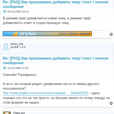
Re: [FAQ] Как программно добавить тему / пост / личное
сообщение
С
09.03.2009 15:13
о
о
В режиме 'post' добавляется новая тема, в режиме 'reply'
б
добавляется ответ в существующую тему.
щ
е
н
и
е
dixon_che
phpBB 1.0.0
Re: [FAQ] Как программно добавить тему / пост / личное
сообщение
С
10.03.2009 11:02
о
о
Спасибо! Разобрался.
б
щ
е
А есть ли готовый рецепт добавления поста от имени другого
н
пользователя?
и
е
http://www.phpbb.com/community/viewtopi ... 5#p4028115
- здесь
сказано что это не так просто, но больше ничего по этому поводу на
этом форуме не нашел.
Поручик