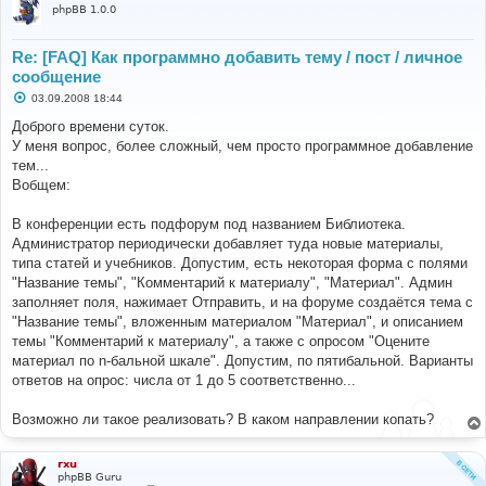
$user
->
session_kill
();
true
:
false
;
phpBB 1.0.0
?>
$login
=
$auth
->
login
(
$username
,
$password
,
$autologin
);
Re: [FAQ] Как программно добавить тему / пост / личное
}
сообщение
С
03.09.2008 18:44
// Send headers
о
о
Доброго времени суток.
б
У меня вопрос, более сложный, чем просто программное добавление
щ
header
(
'Cache-Control: private, no-cache="set-
е
тем...
cookie"'
);
н
header
(
'Expires: 0'
);
Вобщем:
и
header
(
'Pragma: no-cache'
);
е
В конференции есть подфорум под названием Библиотека.
// Check if user has tried to log in and greet him if 
Администратор периодически добавляет туда новые материалы,
login is successful
типа статей и учебников. Допустим, есть некоторая форма с полями
if
((!
empty
(
$login
)
&&
$login
[
'status'
]
==
LOGIN_SUCCESS
)
||
$user
->
data
[
'user_id'
]
!=
"Название темы", "Комментарий к материалу", "Материал". Админ
ANONYMOUS
)
заполняет поля, нажимает Отправить, и на форуме создаётся тема с
{
"Название темы", вложенным материалом "Материал", и описанием
// Reset permissions data if user has just logged 
темы "Комментарий к материалу", а также с опросом "Оцените
in
материал по n-бальной шкале". Допустим, по пятибальной. Варианты
}
ответов на опрос: числа от 1 до 5 соответственно...
?>
Возможно ли такое реализовать? В каком направлении копать?
rxu
phpBB Guru