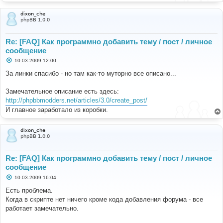
dixon_che
phpBB 1.0.0
Re: [FAQ] Как программно добавить тему / пост / личное
сообщение
С
10.03.2009 12:00
о
о
За линки спасибо - но там как-то муторно все описано...
б
щ
е
Замечательное описание есть здесь:
н
http://phpbbmodders.net/articles/3.0/create_post/
и
е
И главное заработало из коробки.
dixon_che
phpBB 1.0.0
Re: [FAQ] Как программно добавить тему / пост / личное
сообщение
С
10.03.2009 16:04
о
о
Есть проблема.
б
Когда в скрипте нет ничего кроме кода добавления форума - все
щ
е
работает замечательно.
н
и