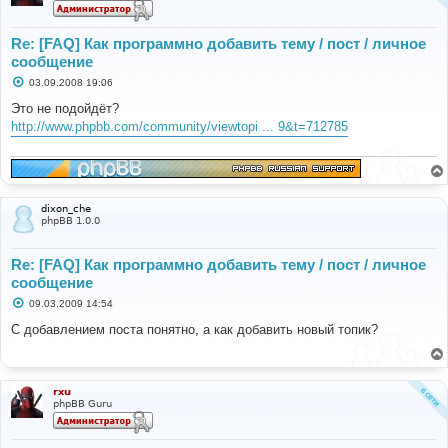
Re: [FAQ] Как программно добавить тему / пост / личное
сообщение
С
03.09.2008 19:06
о
о
Это не подойдёт?
б
http://www.phpbb.com/community/viewtopi ... 9&t=712785
щ
е
н
и
е
dixon_che
phpBB 1.0.0
Re: [FAQ] Как программно добавить тему / пост / личное
сообщение
С
09.03.2009 14:54
о
о
С добавлением поста понятно, а как добавить новый топик?
б
щ
е
н
и
rxu
е
phpBB Guru