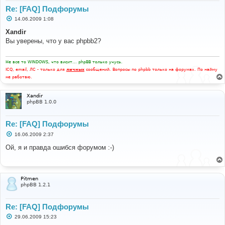
Re: [FAQ] Подфорумы
С
14.06.2009 1:08
о
о
Xandir
б
Вы уверены, что у вас phpbb2?
щ
е
н
и
Не все то WINDOWS, что висит... phpBB только учусь.
е
ICQ, email, ЛС - только для
личных
сообщений. Вопросы по phpbb только на форумах. По найму
не работаю.
Xandir
phpBB 1.0.0
Re: [FAQ] Подфорумы
С
16.06.2009 2:37
о
о
Ой, я и правда ошибся форумом :-)
б
щ
е
н
и
Pitmen
е
phpBB 1.2.1
Re: [FAQ] Подфорумы
С
29.06.2009 15:23
о