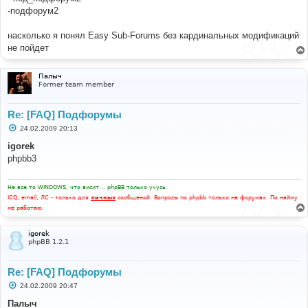
-подфорум2
насколько я понял Easy Sub-Forums без кардинальных модификаций
не пойдет
Палыч
Former team member
Re: [FAQ] Подфорумы
С
24.02.2009 20:13
о
о
igorek
б
phpbb3
щ
е
н
и
Не все то WINDOWS, что висит... phpBB только учусь.
е
ICQ, email, ЛС - только для
личных
сообщений. Вопросы по phpbb только на форумах. По найму
не работаю.
igorek
phpBB 1.2.1
Re: [FAQ] Подфорумы
С
24.02.2009 20:47
о
о
Палыч