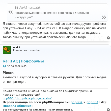
о
о
б
Alek$ писал(а):
щ
е
вставили куда попало, вместо того, чтобы делать по
н
инструкции?
и
е
Я ставил, через easymod, притом сейчас возникла другая проблема
при установке Easy Sub-Forums v1.0.8 выдало ошибку что не может
найти часть кода которую нужно заменить, да и начал выдавать
такую ошибку при установки практически любого мода.
Alek$
Former team member
Re: [FAQ] Подфорумы
С
30.06.2009 9:45
о
о
Pitmen
б
выкиньте Easymod в мусорку и ставьте руками. Для сложных модов
щ
е
он не пригоден.
н
и
е
Самая страшная ошибка, это ошибка без видимых причин и
конкретных последствий.
phpBB3 [db_update.php generator]
Первая помощь по всем phpBB-вопросам:
phpBB2
и
phpBB3
FAQ;
Правила общения
;
Все консультации в icq или личке - на платной основе.