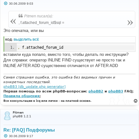
С
30.06.2009 9:03
о
о
б
Pitmen писал(а):
щ
е
, f.attached_forum_id$sql =
н
и
Это опечатка, или вы
е
КОД:
ВЫДЕЛИТЬ ВСЁ
,
 f
.
attached_forum_id
вставили куда попало, вместо того, чтобы делать по инструкции?
Для справки: оператор INLINE FIND существует не просто так и
INLINE AFTER ADD существенно отличается от AFTER ADD
Самая страшная ошибка, это ошибка без видимых причин и
конкретных последствий.
phpBB3 [db_update.php generator]
Первая помощь по всем phpBB-вопросам:
phpBB2
и
phpBB3
FAQ;
Правила общения
;
Все консультации в icq или личке - на платной основе.
Pitmen
phpBB 1.2.1
Re: [FAQ] Подфорумы
С
30.06.2009 9:17