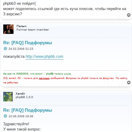
б
phpbb3 не пойдет(
щ
е
может поделитесь ссылкой где есть куча плюсов, чтобы перейти на
н
3 версию?
и
е
Палыч
Former team member
Re: [FAQ] Подфорумы
С
24.02.2009 21:23
о
о
пожалуйста
http://www.phpbb.com
б
щ
е
н
и
Не все то WINDOWS, что висит... phpBB только учусь.
е
ICQ, email, ЛС - только для
личных
сообщений. Вопросы по phpbb только на форумах. По найму
не работаю.
Xandir
phpBB 1.0.0
Re: [FAQ] Подфорумы
С
10.06.2009 19:36
о
о
Здравствуйте!
б
У меня такой вопрос:
щ