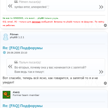
Pitmen писал(а):
syntax error, unexpected ','
Не все то WINDOWS, что висит... phpBB только учусь.
ICQ, email, ЛС - только для
личных
сообщений. Вопросы по phpbb только на форумах. По найму
не работаю.
Pitmen
phpBB 1.2.1
Re: [FAQ] Подфорумы
С
29.06.2009 23:10
о
о
б
Палыч писал(а):
щ
е
Во-вторых, почему она у вас начинается с запятой?
н
Вам ведь так и пишут:
и
е
Вот спасибо, теперь всё ясно, как говарится, а запятой то я и не
увидел!
Alek$
Former team member
Re: [FAQ] Подфорумы