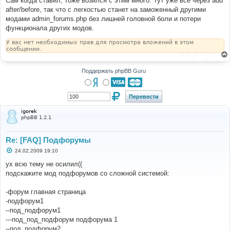
Сам когда ставил, тоже возился с этим много. Тут уже все через add
н
after/before, так что с легкостью станет на заможенный другими
и
е
модами admin_forums.php без лишней головной боли и потери
функционала других модов.
У вас нет необходимых прав для просмотра вложений в этом
сообщении.
Поддержать phpBB Guru
igorek
phpBB 1.2.1
Re: [FAQ] Подфорумы
С
24.02.2009 19:10
о
о
ух всю тему не осилил((
б
подскажите мод подфорумов со сложной системой:
щ
е
н
-форум главная страница
и
е
-подфорум1
--под_подфорум1
---под_под_подфорум подфорума 1
--под_подфорум2