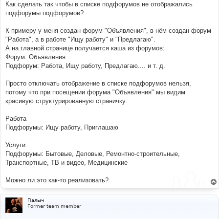
е
Как сделать так чтобы в списке подфорумов не отображались
н
подфорумы подфорумов?
и
е
К примеру у меня создан форум "Объявления", в нём создан форум
"Работа", а в работе "Ищу работу" и "Предлагаю".
А на главной странице получается каша из форумов:
Форум: Объявления
Подфорум: Работа, Ищу работу, Предлагаю.... и т. д.
Просто отключать отображение в списке подфорумов нельзя,
потому что при посещении форума "Объявления" мы видим
красивую структурированную страничку:
Работа
Подфорумы: Ищу работу, Приглашаю
Услуги
Подфорумы: Бытовые, Деловые, Ремонтно-строительные,
Транспортные, ТВ и видео, Медицинские
Можно ли это как-то реализовать?
Палыч
Former team member