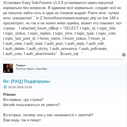
о
Установил Easy Sub-Forums v1.0.8 установился через easymod
б
нормально без вопросов. В админке всё нормально, создаёт всё но
щ
е
ри попытке зайти хоть в один из топиков выдаёт Parse error: syntax
н
error, unexpected ',' in Z:\home\forum\www\viewtopic.php on line 149 я
и
е
просмотрел, но так и не понял вчём ошибка, может кто поможет, вот
строка: , f.attached_forum_id$sql = "SELECT t.topic_id, t.topic_title,
t.topic_status, t.topic_replies, t.topic_time, t.topic_type, t.topic_vote,
t.topic_last_post_id, f.forum_name, f.forum_status, f.forum_id,
f.auth_view, f.auth_read, f.auth_post, f.auth_reply, f.auth_edit,
f.auth_delete, f.auth_sticky, f.auth_announce, f.auth_pollcreate,
f.auth_vote, f.auth_attachments" . $count_sql . "
Палыч
Former team member
Re: [FAQ] Подфорумы
С
29.06.2009 23:06
о
о
Pitmen
б
Во-первых, где строка?
щ
е
bbcode пользоваться не умеете?
н
и
е
Во-вторых, почему она у вас начинается с запятой?
Вам ведь так и пишут: