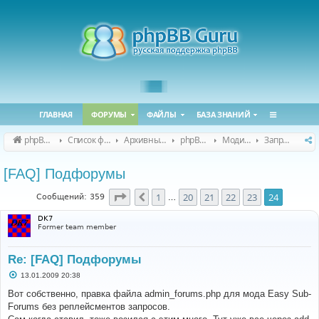
ГЛАВНАЯ
ФОРУМЫ
ФАЙЛЫ
БАЗА ЗНАНИЙ
phpBB Guru
Список форумов
Архивные форумы
phpBB 2.0.x (архив)
Модификация phpBB 2.0.x
Запросы модов для phpBB 2.0.x
[FAQ] Подфорумы
Страница
24
из
24
1
20
21
22
23
24
Пред.
Сообщений: 359
…
DK7
Former team member
Re: [FAQ] Подфорумы
С
13.01.2009 20:38
о
о
Вот собственно, правка файла admin_forums.php для мода Easy Sub-
б
Forums без реплейсментов запросов.
щ
е