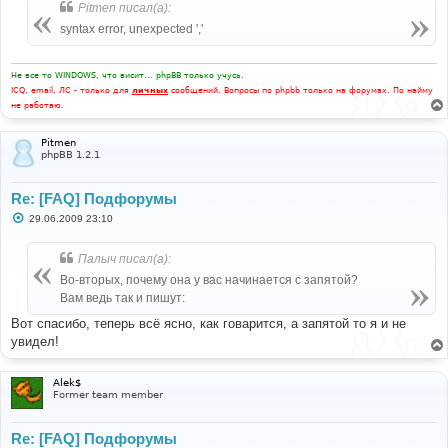
Pitmen писал(а):
syntax error, unexpected ','
Не все то WINDOWS, что висит... phpBB только учусь.
ICQ, email, ЛС - только для
личных
сообщений. Вопросы по phpbb только на форумах. По найму
не работаю.
Pitmen
phpBB 1.2.1
Re: [FAQ] Подфорумы
С
29.06.2009 23:10
о
о
б
Палыч писал(а):
щ
е
Во-вторых, почему она у вас начинается с запятой?
н
Вам ведь так и пишут:
и
е
Вот спасибо, теперь всё ясно, как говарится, а запятой то я и не
увидел!
Alek$
Former team member
Re: [FAQ] Подфорумы