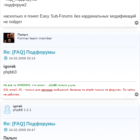
-подфорум2
насколько я понял Easy Sub-Forums без кардинальных модификаций
не пойдет
Палыч
Former team member
Re: [FAQ] Подфорумы
С
24.02.2009 20:13
о
о
igorek
б
phpbb3
щ
е
н
и
Не все то WINDOWS, что висит... phpBB только учусь.
е
ICQ, email, ЛС - только для
личных
сообщений. Вопросы по phpbb только на форумах. По найму
не работаю.
igorek
phpBB 1.2.1
Re: [FAQ] Подфорумы
С
24.02.2009 20:47
о
о
Палыч