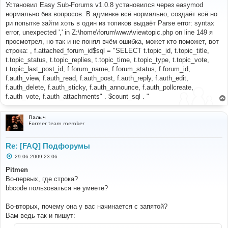
о
Установил Easy Sub-Forums v1.0.8 установился через easymod
б
нормально без вопросов. В админке всё нормально, создаёт всё но
щ
е
ри попытке зайти хоть в один из топиков выдаёт Parse error: syntax
н
error, unexpected ',' in Z:\home\forum\www\viewtopic.php on line 149 я
и
е
просмотрел, но так и не понял вчём ошибка, может кто поможет, вот
строка: , f.attached_forum_id$sql = "SELECT t.topic_id, t.topic_title,
t.topic_status, t.topic_replies, t.topic_time, t.topic_type, t.topic_vote,
t.topic_last_post_id, f.forum_name, f.forum_status, f.forum_id,
f.auth_view, f.auth_read, f.auth_post, f.auth_reply, f.auth_edit,
f.auth_delete, f.auth_sticky, f.auth_announce, f.auth_pollcreate,
f.auth_vote, f.auth_attachments" . $count_sql . "
Палыч
Former team member
Re: [FAQ] Подфорумы
С
29.06.2009 23:06
о
о
Pitmen
б
Во-первых, где строка?
щ
е
bbcode пользоваться не умеете?
н
и
е
Во-вторых, почему она у вас начинается с запятой?
Вам ведь так и пишут: