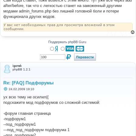
Сам когда ставил, тоже возился с этим много. Тут уже все через add
н
after/before, так что с легкостью станет на заможенный другими
и
е
модами admin_forums.php без лишней головной боли и потери
функционала других модов.
У вас нет необходимых прав для просмотра вложений в этом
сообщении.
Поддержать phpBB Guru
igorek
phpBB 1.2.1
Re: [FAQ] Подфорумы
С
24.02.2009 19:10
о
о
ух всю тему не осилил((
б
подскажите мод подфорумов со сложной системой:
щ
е
н
-форум главная страница
и
е
-подфорум1
--под_подфорум1
---под_под_подфорум подфорума 1
--под_подфорум2