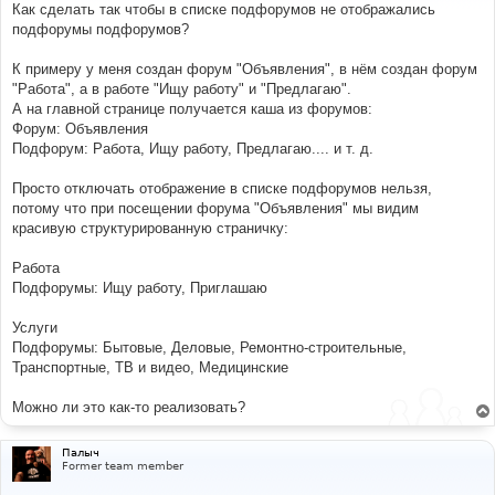
е
Как сделать так чтобы в списке подфорумов не отображались
н
подфорумы подфорумов?
и
е
К примеру у меня создан форум "Объявления", в нём создан форум
"Работа", а в работе "Ищу работу" и "Предлагаю".
А на главной странице получается каша из форумов:
Форум: Объявления
Подфорум: Работа, Ищу работу, Предлагаю.... и т. д.
Просто отключать отображение в списке подфорумов нельзя,
потому что при посещении форума "Объявления" мы видим
красивую структурированную страничку:
Работа
Подфорумы: Ищу работу, Приглашаю
Услуги
Подфорумы: Бытовые, Деловые, Ремонтно-строительные,
Транспортные, ТВ и видео, Медицинские
Можно ли это как-то реализовать?
Палыч
Former team member