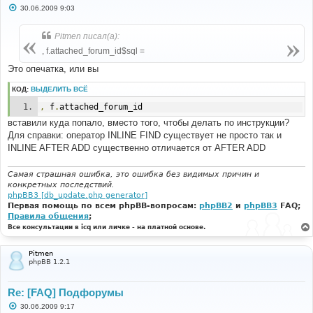
С
30.06.2009 9:03
о
о
б
Pitmen писал(а):
щ
е
, f.attached_forum_id$sql =
н
и
Это опечатка, или вы
е
КОД:
ВЫДЕЛИТЬ ВСЁ
,
 f
.
attached_forum_id
вставили куда попало, вместо того, чтобы делать по инструкции?
Для справки: оператор INLINE FIND существует не просто так и
INLINE AFTER ADD существенно отличается от AFTER ADD
Самая страшная ошибка, это ошибка без видимых причин и
конкретных последствий.
phpBB3 [db_update.php generator]
Первая помощь по всем phpBB-вопросам:
phpBB2
и
phpBB3
FAQ;
Правила общения
;
Все консультации в icq или личке - на платной основе.
Pitmen
phpBB 1.2.1
Re: [FAQ] Подфорумы
С
30.06.2009 9:17