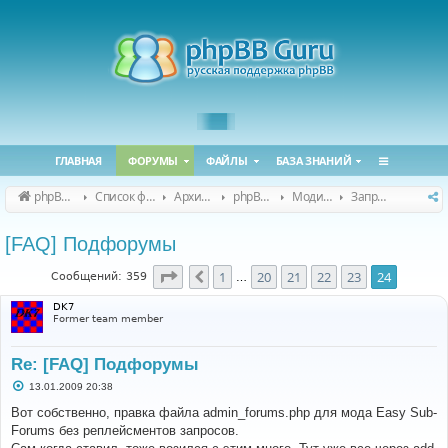
ГЛАВНАЯ
ФОРУМЫ
ФАЙЛЫ
БАЗА ЗНАНИЙ
phpBB Guru
Список форумов
Архивные форумы
phpBB 2.0.x (архив)
Модификация phpBB 2.0.x
Запросы модов для phpBB 2.0.x
[FAQ] Подфорумы
Страница
24
из
24
1
20
21
22
23
24
Пред.
Сообщений: 359
…
DK7
Former team member
Re: [FAQ] Подфорумы
С
13.01.2009 20:38
о
о
Вот собственно, правка файла admin_forums.php для мода Easy Sub-
б
Forums без реплейсментов запросов.
щ
е