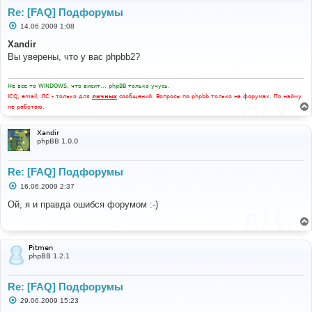
Re: [FAQ] Подфорумы
С
14.06.2009 1:08
о
о
Xandir
б
Вы уверены, что у вас phpbb2?
щ
е
н
и
Не все то WINDOWS, что висит... phpBB только учусь.
е
ICQ, email, ЛС - только для
личных
сообщений. Вопросы по phpbb только на форумах. По найму
не работаю.
Xandir
phpBB 1.0.0
Re: [FAQ] Подфорумы
С
16.06.2009 2:37
о
о
Ой, я и правда ошибся форумом :-)
б
щ
е
н
и
Pitmen
е
phpBB 1.2.1
Re: [FAQ] Подфорумы
С
29.06.2009 15:23
о