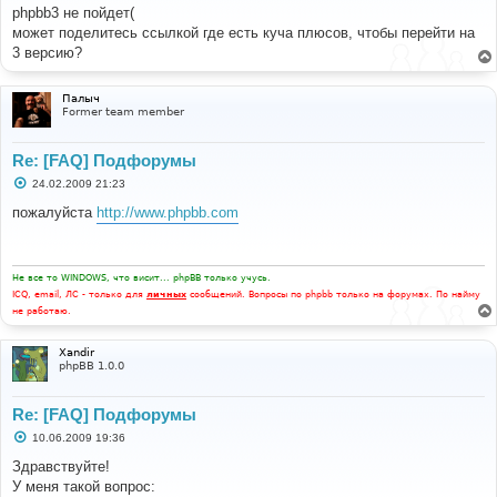
б
phpbb3 не пойдет(
щ
е
может поделитесь ссылкой где есть куча плюсов, чтобы перейти на
н
3 версию?
и
е
Палыч
Former team member
Re: [FAQ] Подфорумы
С
24.02.2009 21:23
о
о
пожалуйста
http://www.phpbb.com
б
щ
е
н
и
Не все то WINDOWS, что висит... phpBB только учусь.
е
ICQ, email, ЛС - только для
личных
сообщений. Вопросы по phpbb только на форумах. По найму
не работаю.
Xandir
phpBB 1.0.0
Re: [FAQ] Подфорумы
С
10.06.2009 19:36
о
о
Здравствуйте!
б
У меня такой вопрос:
щ