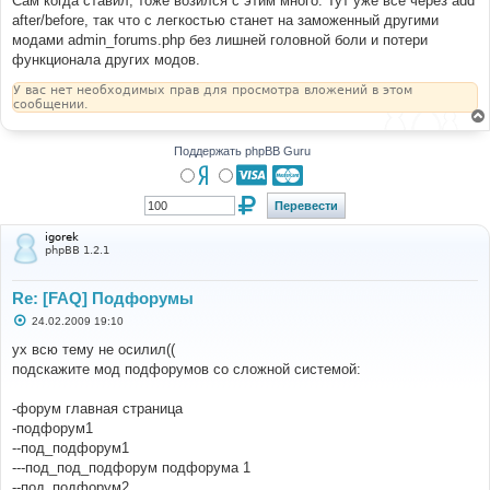
Сам когда ставил, тоже возился с этим много. Тут уже все через add
н
after/before, так что с легкостью станет на заможенный другими
и
е
модами admin_forums.php без лишней головной боли и потери
функционала других модов.
У вас нет необходимых прав для просмотра вложений в этом
сообщении.
Поддержать phpBB Guru
igorek
phpBB 1.2.1
Re: [FAQ] Подфорумы
С
24.02.2009 19:10
о
о
ух всю тему не осилил((
б
подскажите мод подфорумов со сложной системой:
щ
е
н
-форум главная страница
и
е
-подфорум1
--под_подфорум1
---под_под_подфорум подфорума 1
--под_подфорум2