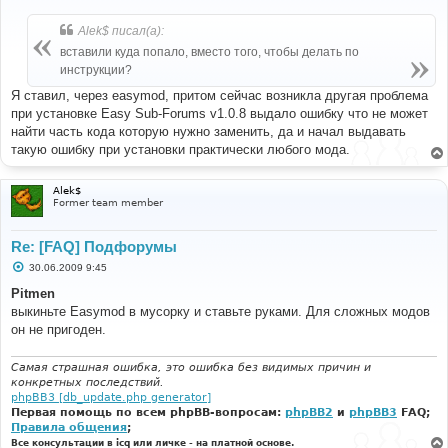
о
о
б
Alek$ писал(а):
щ
е
вставили куда попало, вместо того, чтобы делать по
н
инструкции?
и
е
Я ставил, через easymod, притом сейчас возникла другая проблема
при установке Easy Sub-Forums v1.0.8 выдало ошибку что не может
найти часть кода которую нужно заменить, да и начал выдавать
такую ошибку при установки практически любого мода.
Alek$
Former team member
Re: [FAQ] Подфорумы
С
30.06.2009 9:45
о
о
Pitmen
б
выкиньте Easymod в мусорку и ставьте руками. Для сложных модов
щ
е
он не пригоден.
н
и
е
Самая страшная ошибка, это ошибка без видимых причин и
конкретных последствий.
phpBB3 [db_update.php generator]
Первая помощь по всем phpBB-вопросам:
phpBB2
и
phpBB3
FAQ;
Правила общения
;
Все консультации в icq или личке - на платной основе.