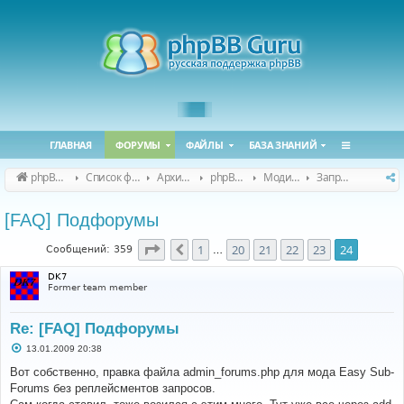
ГЛАВНАЯ
ФОРУМЫ
ФАЙЛЫ
БАЗА ЗНАНИЙ
phpBB Guru
Список форумов
Архивные форумы
phpBB 2.0.x (архив)
Модификация phpBB 2.0.x
Запросы модов для phpBB 2.0.x
[FAQ] Подфорумы
Страница
24
из
24
1
20
21
22
23
24
Пред.
Сообщений: 359
…
DK7
Former team member
Re: [FAQ] Подфорумы
С
13.01.2009 20:38
о
о
Вот собственно, правка файла admin_forums.php для мода Easy Sub-
б
Forums без реплейсментов запросов.
щ
е