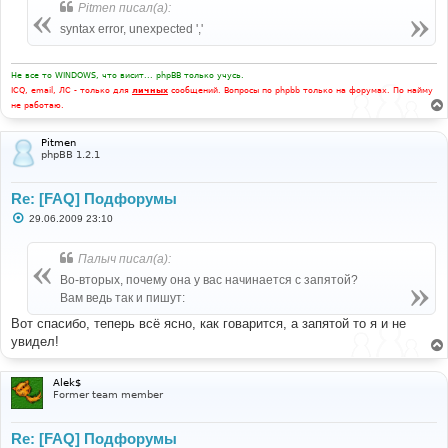
Pitmen писал(а):
syntax error, unexpected ','
Не все то WINDOWS, что висит... phpBB только учусь.
ICQ, email, ЛС - только для
личных
сообщений. Вопросы по phpbb только на форумах. По найму
не работаю.
Pitmen
phpBB 1.2.1
Re: [FAQ] Подфорумы
С
29.06.2009 23:10
о
о
б
Палыч писал(а):
щ
е
Во-вторых, почему она у вас начинается с запятой?
н
Вам ведь так и пишут:
и
е
Вот спасибо, теперь всё ясно, как говарится, а запятой то я и не
увидел!
Alek$
Former team member
Re: [FAQ] Подфорумы