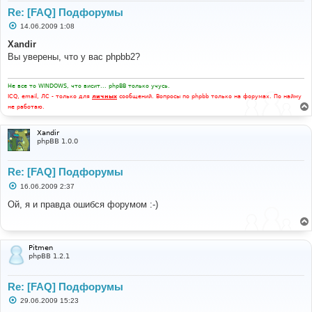
Re: [FAQ] Подфорумы
С
14.06.2009 1:08
о
о
Xandir
б
Вы уверены, что у вас phpbb2?
щ
е
н
и
Не все то WINDOWS, что висит... phpBB только учусь.
е
ICQ, email, ЛС - только для
личных
сообщений. Вопросы по phpbb только на форумах. По найму
не работаю.
Xandir
phpBB 1.0.0
Re: [FAQ] Подфорумы
С
16.06.2009 2:37
о
о
Ой, я и правда ошибся форумом :-)
б
щ
е
н
и
Pitmen
е
phpBB 1.2.1
Re: [FAQ] Подфорумы
С
29.06.2009 15:23
о