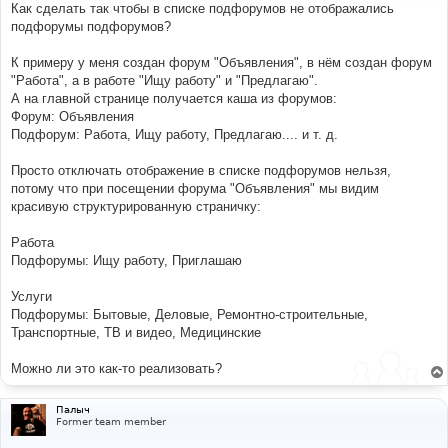
е
Как сделать так чтобы в списке подфорумов не отображались
н
подфорумы подфорумов?
и
е
К примеру у меня создан форум "Объявления", в нём создан форум
"Работа", а в работе "Ищу работу" и "Предлагаю".
А на главной странице получается каша из форумов:
Форум: Объявления
Подфорум: Работа, Ищу работу, Предлагаю.... и т. д.
Просто отключать отображение в списке подфорумов нельзя,
потому что при посещении форума "Объявления" мы видим
красивую структурированную страничку:
Работа
Подфорумы: Ищу работу, Приглашаю
Услуги
Подфорумы: Бытовые, Деловые, Ремонтно-строительные,
Транспортные, ТВ и видео, Медицинские
Можно ли это как-то реализовать?
Палыч
Former team member