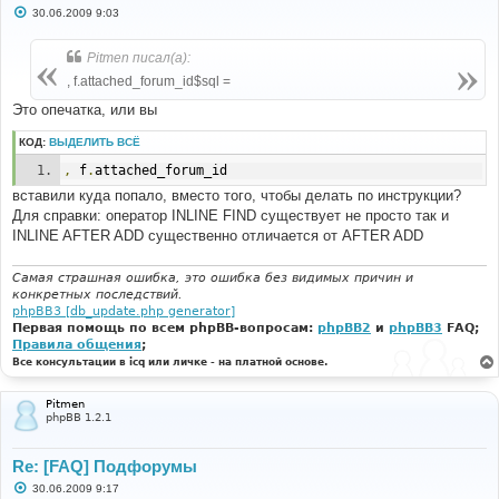
С
30.06.2009 9:03
о
о
б
Pitmen писал(а):
щ
е
, f.attached_forum_id$sql =
н
и
Это опечатка, или вы
е
КОД:
ВЫДЕЛИТЬ ВСЁ
,
 f
.
attached_forum_id
вставили куда попало, вместо того, чтобы делать по инструкции?
Для справки: оператор INLINE FIND существует не просто так и
INLINE AFTER ADD существенно отличается от AFTER ADD
Самая страшная ошибка, это ошибка без видимых причин и
конкретных последствий.
phpBB3 [db_update.php generator]
Первая помощь по всем phpBB-вопросам:
phpBB2
и
phpBB3
FAQ;
Правила общения
;
Все консультации в icq или личке - на платной основе.
Pitmen
phpBB 1.2.1
Re: [FAQ] Подфорумы
С
30.06.2009 9:17