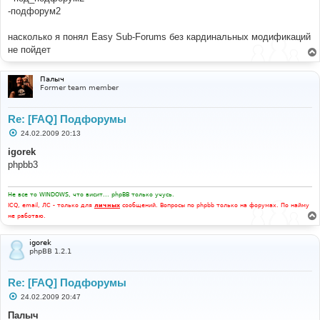
-подфорум2
насколько я понял Easy Sub-Forums без кардинальных модификаций
не пойдет
Палыч
Former team member
Re: [FAQ] Подфорумы
С
24.02.2009 20:13
о
о
igorek
б
phpbb3
щ
е
н
и
Не все то WINDOWS, что висит... phpBB только учусь.
е
ICQ, email, ЛС - только для
личных
сообщений. Вопросы по phpbb только на форумах. По найму
не работаю.
igorek
phpBB 1.2.1
Re: [FAQ] Подфорумы
С
24.02.2009 20:47
о
о
Палыч