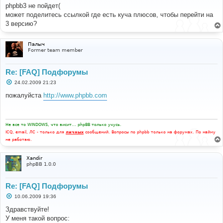
б
phpbb3 не пойдет(
щ
е
может поделитесь ссылкой где есть куча плюсов, чтобы перейти на
н
3 версию?
и
е
Палыч
Former team member
Re: [FAQ] Подфорумы
С
24.02.2009 21:23
о
о
пожалуйста
http://www.phpbb.com
б
щ
е
н
и
Не все то WINDOWS, что висит... phpBB только учусь.
е
ICQ, email, ЛС - только для
личных
сообщений. Вопросы по phpbb только на форумах. По найму
не работаю.
Xandir
phpBB 1.0.0
Re: [FAQ] Подфорумы
С
10.06.2009 19:36
о
о
Здравствуйте!
б
У меня такой вопрос:
щ