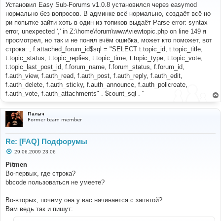
о
Установил Easy Sub-Forums v1.0.8 установился через easymod
б
нормально без вопросов. В админке всё нормально, создаёт всё но
щ
е
ри попытке зайти хоть в один из топиков выдаёт Parse error: syntax
н
error, unexpected ',' in Z:\home\forum\www\viewtopic.php on line 149 я
и
е
просмотрел, но так и не понял вчём ошибка, может кто поможет, вот
строка: , f.attached_forum_id$sql = "SELECT t.topic_id, t.topic_title,
t.topic_status, t.topic_replies, t.topic_time, t.topic_type, t.topic_vote,
t.topic_last_post_id, f.forum_name, f.forum_status, f.forum_id,
f.auth_view, f.auth_read, f.auth_post, f.auth_reply, f.auth_edit,
f.auth_delete, f.auth_sticky, f.auth_announce, f.auth_pollcreate,
f.auth_vote, f.auth_attachments" . $count_sql . "
Палыч
Former team member
Re: [FAQ] Подфорумы
С
29.06.2009 23:06
о
о
Pitmen
б
Во-первых, где строка?
щ
е
bbcode пользоваться не умеете?
н
и
е
Во-вторых, почему она у вас начинается с запятой?
Вам ведь так и пишут: