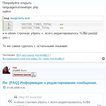
о
Попробуйте открыть
б
language/ru/viewtopic.php
щ
е
найти
н
и
КОД:
ВЫДЕЛИТЬ ВСЁ
е
'EDITED_TIMES_TOTAL'
=>
'EDITED_TIME_TOTAL'
=>
и в обоих строчках убрать «, всего редактировалось %3$d раз(а)/
раз.»
То же самое сделать с остальными языками.
Тестируем:
Мод репутации для phpBB 3
•
Всплывающий слой при новых ЛС (тоже для phpBB 3)
rxu
phpBB Guru
Re: [FAQ] Информация о редактировании сообщения.
С
27.06.2009 6:31
о
о
б
Oleg NT писал(а):
щ
е
в обоих строчках убрать «, всего редактировалось %3$d
н