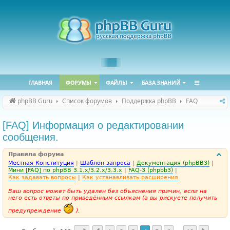
ГЛАВНАЯ
ФОРУМЫ
ФАЙЛЫ
БАЗА ЗНАНИЙ
phpBB Guru
Список форумов
Поддержка phpBB
FAQ
[FAQ] Информация о редактировании
сообщения.
Правила форума
Местная Конституция
|
Шаблон запроса
|
Документация (phpBB3)
|
Мини [FAQ] по phpBB 3.1.x/3.2.x/3.3.x
|
FAQ-3 (phpbb3)
|
Как задавать вопросы
|
Как устанавливать расширения
Ваш вопрос может быть удален без объяснения причин, если на
него есть ответы по приведённым ссылкам (а вы рискуете получить
предупреждение
).