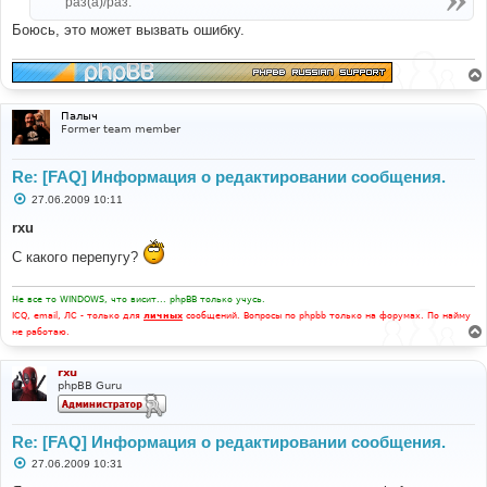
раз(а)/раз.
и
е
Боюсь, это может вызвать ошибку.
Палыч
Former team member
Re: [FAQ] Информация о редактировании сообщения.
С
27.06.2009 10:11
о
о
rxu
б
щ
С какого перепугу?
е
н
и
Не все то WINDOWS, что висит... phpBB только учусь.
е
ICQ, email, ЛС - только для
личных
сообщений. Вопросы по phpbb только на форумах. По найму
не работаю.
rxu
phpBB Guru
Re: [FAQ] Информация о редактировании сообщения.
С
27.06.2009 10:31
о