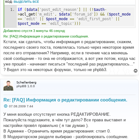
КОД:
ВЫДЕЛИТЬ ВСЁ
if
(
$data
[
'post_edit_reason'
]
||
(!
$auth
-
>
acl_get
(
'm_edit'
,
$data
[
'forum_id'
])
&&
(
$post_mode
==
'edit'
||
$post_mode
==
'edit_first_post'
||
$post_mode
==
'edit_topic'
)))
Добавлено спустя 3 минуты 46 секунд:
Re: [FAQ] Информация о редактировании сообщения.
Кстати, как сделать, чтобы информация о редактировании, скажем,
последнего своего поста, появлялась только через некоторое время
после его отправления? Например, если в течение часа меняешь
своё сообщение - то она не отображается, а вот уже потом, когда час
уже прошёл - начинает писаться "последний раз редактировалось..."
? Видел это на некоторых форумах, только не phpbb3.
Schellenberg
phpBB 1.0.0
Re: [FAQ] Информация о редактировании сообщения.
С
07.08.2009 7:44
о
о
У меня вообще отсутствует кнопка РЕДАКТИРОВАНИЕ.
б
Пожалуйста подскажите, в чём тут дело? Все права выставил и
щ
е
настройки провёл правильно ( я так думаю ).
н
В Админке - Ограничить время редактирования: стоит 0.
и
е
В Модераторском разделе выбираю - разблокировать сообщение.