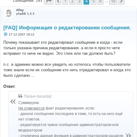
Страница
4
из
10
1
2
3
4
5
6
10
Пред.
След.
Сообщений: 143
…
Alloy
phpBB 1.4.3
[FAQ] Информация о редактировании сообщения.
С
17.12.2007 18:12
о
о
Почему показывает кто редактировал сообщение и когда - если
б
только указана причина редактирования. а если я просто чете
щ
е
исправил то ниче не видно. Это глюк или так должно быть?
н
и
е
п.с. в админке можно все увидеть но хотелось чтобы пользователи
тоже знали если их сообщение кто нить отредактировал и когда это
было сделано....
Ответ
:
Палыч писал(а):
Суммируем:
Не отмечается
факт редактирования, если:
- данное сообщение последнее в теме, то есть на него ещё
нет ответов.
- редактируется чужое сообщение администратором или
модератором
- отключена данная функция в администраторском разделе.