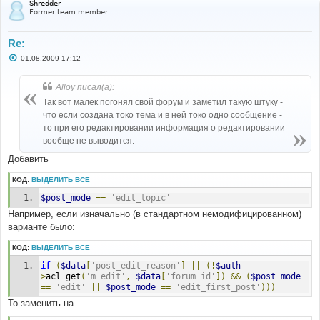
Shredder
Former team member
Re:
С
01.08.2009 17:12
о
о
б
Alloy писал(а):
щ
е
Так вот малек погонял свой форум и заметил такую штуку -
н
что если создана токо тема и в ней токо одно сообщение -
и
е
то при его редактировании информация о редактировании
вообще не выводится.
Добавить
КОД:
ВЫДЕЛИТЬ ВСЁ
$post_mode
==
'edit_topic'
Например, если изначально (в стандартном немодифицированном)
варианте было:
КОД:
ВЫДЕЛИТЬ ВСЁ
if
(
$data
[
'post_edit_reason'
]
||
(!
$auth
-
>
acl_get
(
'm_edit'
,
$data
[
'forum_id'
])
&&
(
$post_mode
==
'edit'
||
$post_mode
==
'edit_first_post'
)))
То заменить на