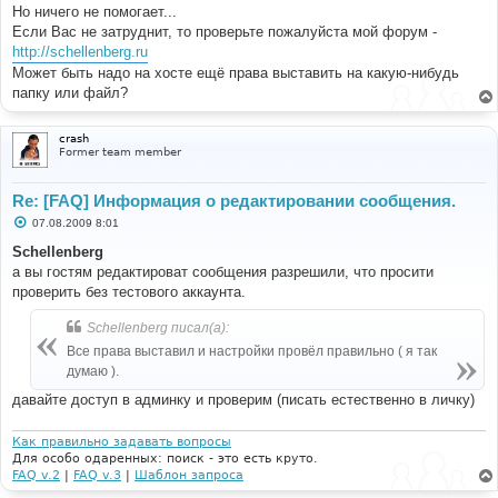
Но ничего не помогает...
Если Вас не затруднит, то проверьте пожалуйста мой форум -
http://schellenberg.ru
Может быть надо на хосте ещё права выставить на какую-нибудь
папку или файл?
crash
Former team member
Re: [FAQ] Информация о редактировании сообщения.
С
07.08.2009 8:01
о
о
Schellenberg
б
а вы гостям редактироват сообщения разрешили, что просити
щ
е
проверить без тестового аккаунта.
н
и
Schellenberg писал(а):
е
Все права выставил и настройки провёл правильно ( я так
думаю ).
давайте доступ в админку и проверим (писать естественно в личку)
Как правильно задавать вопросы
Для особо одаренных: поиск - это есть круто.
FAQ v.2
|
FAQ v.3
|
Шаблон запроса