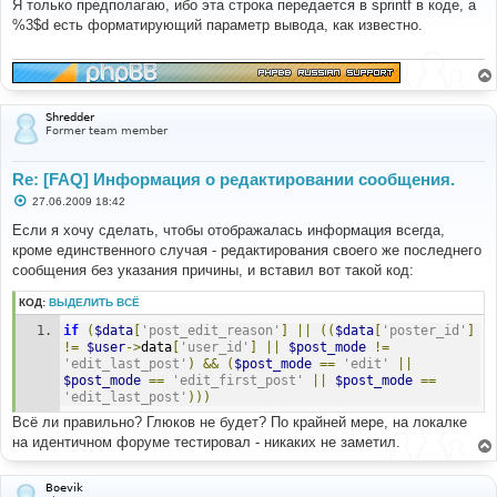
о
Я только предполагаю, ибо эта строка передается в sprintf в коде, а
б
%3$d есть форматирующий параметр вывода, как известно.
щ
е
н
и
е
Shredder
Former team member
Re: [FAQ] Информация о редактировании сообщения.
С
27.06.2009 18:42
о
о
Если я хочу сделать, чтобы отображалась информация всегда,
б
кроме единственного случая - редактирования своего же последнего
щ
е
сообщения без указания причины, и вставил вот такой код:
н
и
КОД:
ВЫДЕЛИТЬ ВСЁ
е
if
(
$data
[
'post_edit_reason'
]
||
((
$data
[
'poster_id'
]
!=
$user
->
data
[
'user_id'
]
||
$post_mode
!=
'edit_last_post'
)
&&
(
$post_mode
==
'edit'
||
$post_mode
==
'edit_first_post'
||
$post_mode
==
'edit_last_post'
)))
Всё ли правильно? Глюков не будет? По крайней мере, на локалке
на идентичном форуме тестировал - никаких не заметил.
Boevik