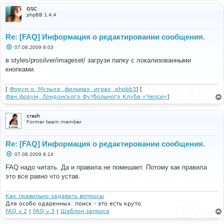
GSC
phpBB 1.4.4
Re: [FAQ] Информация о редактировании сообщения.
С
07.08.2009 8:03
о
о
в styles/prosilver/imageset/ загрузи папку с локализованными
б
кнопками.
щ
е
н
и
[
Форум о: Музыке, фильмах, играх, phpbb3
] [
е
Фан форум, Лондонского Футбольного Клуба «Челси»
]
crash
Former team member
Re: [FAQ] Информация о редактировании сообщения.
С
07.08.2009 8:14
о
о
FAQ надо читать. Да и правила не помешает. Потому как правила
б
это все равно что устав.
щ
е
н
и
Как правильно задавать вопросы
е
Для особо одаренных: поиск - это есть круто.
FAQ v.2
|
FAQ v.3
|
Шаблон запроса