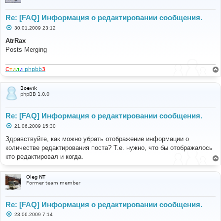
Re: [FAQ] Информация о редактировании сообщения.
С
30.01.2009 23:12
о
о
AtrRax
б
Posts Merging
щ
е
н
и
С
т
и
л
и
phpbb
3
е
Boevik
phpBB 1.0.0
Re: [FAQ] Информация о редактировании сообщения.
С
21.06.2009 15:30
о
о
Здравствуйте, как можно убрать отображение информации о
б
количестве редактирования поста? Т.е. нужно, что бы отображалось
щ
е
кто редактировал и когда.
н
и
е
Oleg NT
Former team member
Re: [FAQ] Информация о редактировании сообщения.
С
23.06.2009 7:14
о