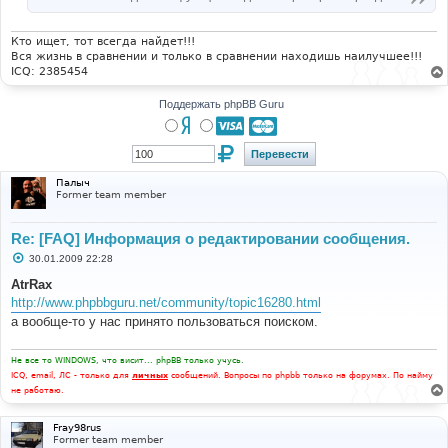
Кто ищет, тот всегда найдет!!!
Вся жизнь в сравнении и только в сравнении находишь наилучшее!!!
ICQ: 2385454
Поддержать phpBB Guru
Палыч
Former team member
Re: [FAQ] Информация о редактировании сообщения.
С
30.01.2009 22:28
о
о
AtrRax
б
http://www.phpbbguru.net/community/topic16280.html
щ
е
а вообще-то у нас принято пользоваться поиском.
н
и
е
Не все то WINDOWS, что висит... phpBB только учусь.
ICQ, email, ЛС - только для
личных
сообщений. Вопросы по phpbb только на форумах. По найму
не работаю.
Fray98rus
Former team member