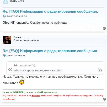
phpBB 1.0.0
Re: [FAQ] Информация о редактировании сообщения.
С
28.06.2009 18:20
о
о
Oleg NT
, спасибо. Ошибок пока не наблюдал.
б
щ
е
н
и
Палыч
е
Former team member
Re: [FAQ] Информация о редактировании сообщения.
С
29.06.2009 0:24
о
о
б
rxu писал(а):
щ
е
ибо эта строка передается в sprintf
н
и
Ну да. Только, по-моему, они там все необязательные. Хотя могу
е
ошибаться
Не все то WINDOWS, что висит... phpBB только учусь.
ICQ, email, ЛС - только для
личных
сообщений. Вопросы по phpbb только на форумах. По найму
не работаю.