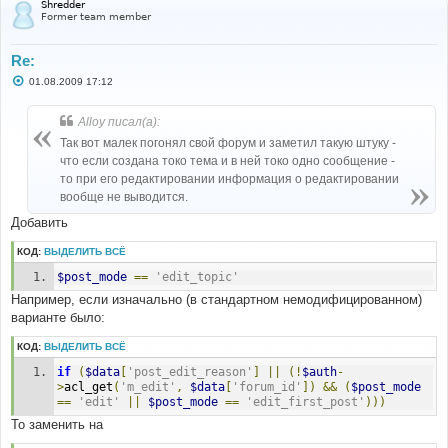
Shredder
Former team member
Re:
С
01.08.2009 17:12
о
о
б
Alloy писал(а):
щ
е
Так вот малек погонял свой форум и заметил такую штуку -
н
что если создана токо тема и в ней токо одно сообщение -
и
е
то при его редактировании информация о редактировании
вообще не выводится.
Добавить
КОД:
ВЫДЕЛИТЬ ВСЁ
$post_mode
==
'edit_topic'
Например, если изначально (в стандартном немодифицированном)
варианте было:
КОД:
ВЫДЕЛИТЬ ВСЁ
if
(
$data
[
'post_edit_reason'
]
||
(!
$auth
-
>
acl_get
(
'm_edit'
,
$data
[
'forum_id'
])
&&
(
$post_mode
==
'edit'
||
$post_mode
==
'edit_first_post'
)))
То заменить на