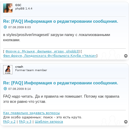
GSC
phpBB 1.4.4
Re: [FAQ] Информация о редактировании сообщения.
С
07.08.2009 8:03
о
о
в styles/prosilver/imageset/ загрузи папку с локализованными
б
кнопками.
щ
е
н
и
[
Форум о: Музыке, фильмах, играх, phpbb3
] [
е
Фан форум, Лондонского Футбольного Клуба «Челси»
]
crash
Former team member
Re: [FAQ] Информация о редактировании сообщения.
С
07.08.2009 8:14
о
о
FAQ надо читать. Да и правила не помешает. Потому как правила
б
это все равно что устав.
щ
е
н
и
Как правильно задавать вопросы
е
Для особо одаренных: поиск - это есть круто.
FAQ v.2
|
FAQ v.3
|
Шаблон запроса