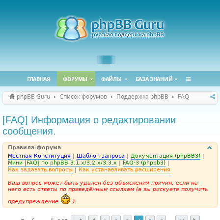
ГЛАВНАЯ
ФОРУМЫ
ФАЙЛЫ
БАЗА ЗНАНИЙ
phpBB Guru
Список форумов
Поддержка phpBB
FAQ
[FAQ] Информация о редактировании
сообщения.
Правила форума
Местная Конституция
|
Шаблон запроса
|
Документация (phpBB3)
|
Мини [FAQ] по phpBB 3.1.x/3.2.x/3.3.x
|
FAQ-3 (phpbb3)
|
Как задавать вопросы
|
Как устанавливать расширения
Ваш вопрос может быть удален без объяснения причин, если на
него есть ответы по приведённым ссылкам (а вы рискуете получить
предупреждение
).