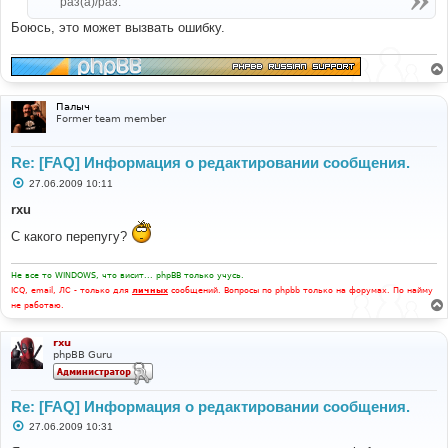
раз(а)/раз.
и
е
Боюсь, это может вызвать ошибку.
Палыч
Former team member
Re: [FAQ] Информация о редактировании сообщения.
С
27.06.2009 10:11
о
о
rxu
б
щ
С какого перепугу?
е
н
и
Не все то WINDOWS, что висит... phpBB только учусь.
е
ICQ, email, ЛС - только для
личных
сообщений. Вопросы по phpbb только на форумах. По найму
не работаю.
rxu
phpBB Guru
Re: [FAQ] Информация о редактировании сообщения.
С
27.06.2009 10:31
о