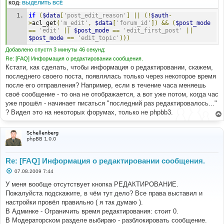
КОД:
ВЫДЕЛИТЬ ВСЁ
if
(
$data
[
'post_edit_reason'
]
||
(!
$auth
-
>
acl_get
(
'm_edit'
,
$data
[
'forum_id'
])
&&
(
$post_mode
==
'edit'
||
$post_mode
==
'edit_first_post'
||
$post_mode
==
'edit_topic'
)))
Добавлено спустя 3 минуты 46 секунд:
Re: [FAQ] Информация о редактировании сообщения.
Кстати, как сделать, чтобы информация о редактировании, скажем,
последнего своего поста, появлялась только через некоторое время
после его отправления? Например, если в течение часа меняешь
своё сообщение - то она не отображается, а вот уже потом, когда час
уже прошёл - начинает писаться "последний раз редактировалось..."
? Видел это на некоторых форумах, только не phpbb3.
Schellenberg
phpBB 1.0.0
Re: [FAQ] Информация о редактировании сообщения.
С
07.08.2009 7:44
о
о
У меня вообще отсутствует кнопка РЕДАКТИРОВАНИЕ.
б
Пожалуйста подскажите, в чём тут дело? Все права выставил и
щ
е
настройки провёл правильно ( я так думаю ).
н
В Админке - Ограничить время редактирования: стоит 0.
и
е
В Модераторском разделе выбираю - разблокировать сообщение.