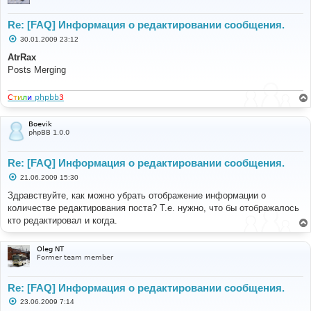
Re: [FAQ] Информация о редактировании сообщения.
С
30.01.2009 23:12
о
о
AtrRax
б
Posts Merging
щ
е
н
и
С
т
и
л
и
phpbb
3
е
Boevik
phpBB 1.0.0
Re: [FAQ] Информация о редактировании сообщения.
С
21.06.2009 15:30
о
о
Здравствуйте, как можно убрать отображение информации о
б
количестве редактирования поста? Т.е. нужно, что бы отображалось
щ
е
кто редактировал и когда.
н
и
е
Oleg NT
Former team member
Re: [FAQ] Информация о редактировании сообщения.
С
23.06.2009 7:14
о