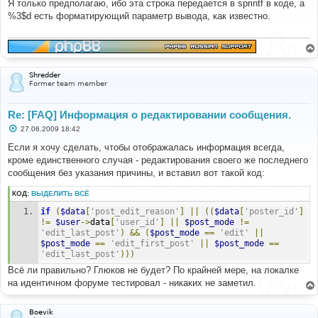
о
Я только предполагаю, ибо эта строка передается в sprintf в коде, а
б
%3$d есть форматирующий параметр вывода, как известно.
щ
е
н
и
е
Shredder
Former team member
Re: [FAQ] Информация о редактировании сообщения.
С
27.06.2009 18:42
о
о
Если я хочу сделать, чтобы отображалась информация всегда,
б
кроме единственного случая - редактирования своего же последнего
щ
е
сообщения без указания причины, и вставил вот такой код:
н
и
КОД:
ВЫДЕЛИТЬ ВСЁ
е
if
(
$data
[
'post_edit_reason'
]
||
((
$data
[
'poster_id'
]
!=
$user
->
data
[
'user_id'
]
||
$post_mode
!=
'edit_last_post'
)
&&
(
$post_mode
==
'edit'
||
$post_mode
==
'edit_first_post'
||
$post_mode
==
'edit_last_post'
)))
Всё ли правильно? Глюков не будет? По крайней мере, на локалке
на идентичном форуме тестировал - никаких не заметил.
Boevik