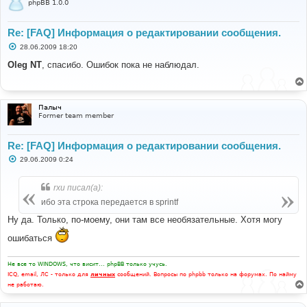
phpBB 1.0.0
Re: [FAQ] Информация о редактировании сообщения.
С
28.06.2009 18:20
о
о
Oleg NT
, спасибо. Ошибок пока не наблюдал.
б
щ
е
н
и
Палыч
е
Former team member
Re: [FAQ] Информация о редактировании сообщения.
С
29.06.2009 0:24
о
о
б
rxu писал(а):
щ
е
ибо эта строка передается в sprintf
н
и
Ну да. Только, по-моему, они там все необязательные. Хотя могу
е
ошибаться
Не все то WINDOWS, что висит... phpBB только учусь.
ICQ, email, ЛС - только для
личных
сообщений. Вопросы по phpbb только на форумах. По найму
не работаю.