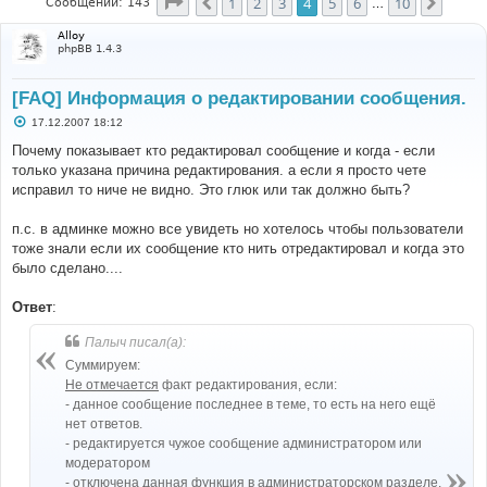
Страница
4
из
10
1
2
3
4
5
6
10
Пред.
След.
Сообщений: 143
…
Alloy
phpBB 1.4.3
[FAQ] Информация о редактировании сообщения.
С
17.12.2007 18:12
о
о
Почему показывает кто редактировал сообщение и когда - если
б
только указана причина редактирования. а если я просто чете
щ
е
исправил то ниче не видно. Это глюк или так должно быть?
н
и
е
п.с. в админке можно все увидеть но хотелось чтобы пользователи
тоже знали если их сообщение кто нить отредактировал и когда это
было сделано....
Ответ
:
Палыч писал(а):
Суммируем:
Не отмечается
факт редактирования, если:
- данное сообщение последнее в теме, то есть на него ещё
нет ответов.
- редактируется чужое сообщение администратором или
модератором
- отключена данная функция в администраторском разделе.