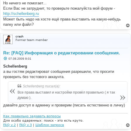
Но ничего не помогает...
Если Вас не затруднит, то проверьте пожалуйста мой форум -
http://schellenberg.ru
Может быть надо на хосте ещё права выставить на какую-нибудь
папку или файл?
crash
Former team member
Re: [FAQ] Информация о редактировании сообщения.
С
07.08.2009 8:01
о
о
Schellenberg
б
а вы гостям редактироват сообщения разрешили, что просити
щ
е
проверить без тестового аккаунта.
н
и
Schellenberg писал(а):
е
Все права выставил и настройки провёл правильно ( я так
думаю ).
давайте доступ в админку и проверим (писать естественно в личку)
Как правильно задавать вопросы
Для особо одаренных: поиск - это есть круто.
FAQ v.2
|
FAQ v.3
|
Шаблон запроса