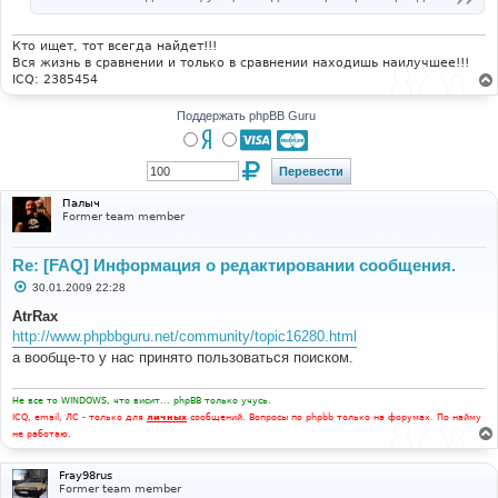
Кто ищет, тот всегда найдет!!!
Вся жизнь в сравнении и только в сравнении находишь наилучшее!!!
ICQ: 2385454
Поддержать phpBB Guru
Палыч
Former team member
Re: [FAQ] Информация о редактировании сообщения.
С
30.01.2009 22:28
о
о
AtrRax
б
http://www.phpbbguru.net/community/topic16280.html
щ
е
а вообще-то у нас принято пользоваться поиском.
н
и
е
Не все то WINDOWS, что висит... phpBB только учусь.
ICQ, email, ЛС - только для
личных
сообщений. Вопросы по phpbb только на форумах. По найму
не работаю.
Fray98rus
Former team member