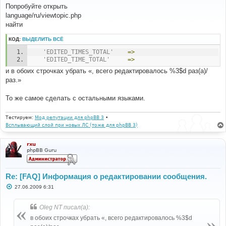
о
Попробуйте открыть
б
language/ru/viewtopic.php
щ
е
найти
н
и
КОД:
ВЫДЕЛИТЬ ВСЁ
е
'EDITED_TIMES_TOTAL'
=>
'EDITED_TIME_TOTAL'
=>
и в обоих строчках убрать «, всего редактировалось %3$d раз(а)/
раз.»
То же самое сделать с остальными языками.
Тестируем:
Мод репутации для phpBB 3
•
Всплывающий слой при новых ЛС (тоже для phpBB 3)
rxu
phpBB Guru
Re: [FAQ] Информация о редактировании сообщения.
С
27.06.2009 6:31
о
о
б
Oleg NT писал(а):
щ
е
в обоих строчках убрать «, всего редактировалось %3$d
н