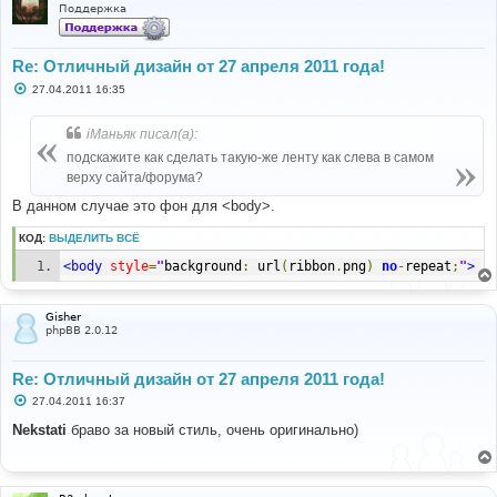
Поддержка
Re: Отличный дизайн от 27 апреля 2011 года!
С
27.04.2011 16:35
о
о
б
iМаньяк писал(а):
щ
е
подскажите как сделать такую-же ленту как слева в самом
н
верху сайта/форума?
и
е
В данном случае это фон для <body>.
КОД:
ВЫДЕЛИТЬ ВСЁ
<body
style
=
"
background
:
 url
(
ribbon
.
png
)
no
-
repeat
;
"
>
Gisher
phpBB 2.0.12
Re: Отличный дизайн от 27 апреля 2011 года!
С
27.04.2011 16:37
о
о
Nekstati
браво за новый стиль, очень оригинально)
б
щ
е
н
и