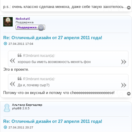
p.s.: очень классно сделана менюха, даже себе такую захотелось...
Nekstati
Поддержка
Re: Отличный дизайн от 27 апреля 2011 года!
С
27.04.2011 17:04
о
о
б
R3mbrant писал(а):
щ
е
хорошо бы иметь возможность менять фон
н
и
Это в проекте.
е
R3mbrant писал(а):
Да и, почему сыр?)
Потому что он вкусный и потому что cheeeeeeeeeeeeeeeeese!
Альтаир Бергадлер
phpBB 2.0.5
Re: Отличный дизайн от 27 апреля 2011 года!
С
27.04.2011 20:27
о