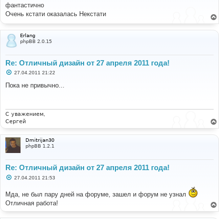
о
фантастично
б
Очень кстати оказалась Некстати
щ
е
н
и
Erlang
е
phpBB 2.0.15
Re: Отличный дизайн от 27 апреля 2011 года!
С
27.04.2011 21:22
о
о
Пока не привычно...
б
щ
е
н
и
С уважением,
е
Сергей
Dmitrijan30
phpBB 1.2.1
Re: Отличный дизайн от 27 апреля 2011 года!
С
27.04.2011 21:53
о
о
Мда, не был пару дней на форуме, зашел и форум не узнал
б
щ
Отличная работа!
е
н
и