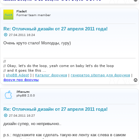
е
FladeX
Former team member
Re: Отличный дизайн от 27 апреля 2011 года!
С
27.04.2011 16:24
о
о
Очень круто стало! Молодцы, гуру)
б
щ
е
н
и
//
е
// Okay, let's do the loop, yeah come on baby let's do the loop
// and it goes like this ...
|
phpBB Adept
] |
Каталог форумов
|
генератор sitemap для форумов
|
форум про форумы
iМаньяк
phpBB 2.0.0
Re: Отличный дизайн от 27 апреля 2011 года!
С
27.04.2011 16:27
о
о
дизайн супер, но непривычно..
б
щ
е
p.s.: подскажите как сделать такую-же ленту как слева в самом
н