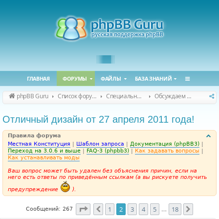
ГЛАВНАЯ
ФОРУМЫ
ФАЙЛЫ
БАЗА ЗНАНИЙ
phpBB Guru
Список форумов
Специальные форумы
Обсуждаем сайт и конференцию
Отличный дизайн от 27 апреля 2011 года!
Правила форума
Местная Конституция
|
Шаблон запроса
|
Документация (phpBB3)
|
Переход на 3.0.6 и выше
|
FAQ-3 (phpbb3)
|
Как задавать вопросы
|
Как устанавливать моды
Ваш вопрос может быть удален без объяснения причин, если на
него есть ответы по приведённым ссылкам (а вы рискуете получить
предупреждение
).
Страница
2
из
18
1
2
3
4
5
18
Пред.
След.
Сообщений: 267
…