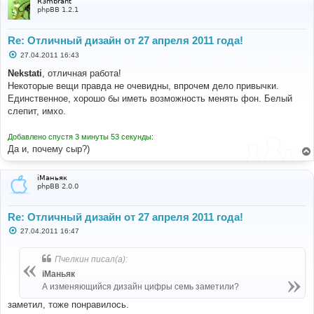
R3mbrant
е
phpBB 1.2.1
Re: Отличный дизайн от 27 апреля 2011 года!
С
27.04.2011 16:43
о
о
Nekstati
, отличная работа!
б
Некоторые вещи правда не очевидны, впрочем дело привычки.
щ
е
Единственное, хорошо бы иметь возможность менять фон. Белый
н
слепит, имхо.
и
е
Добавлено спустя 3 минуты 53 секунды:
Да и, почему сыр?)
iМаньяк
phpBB 2.0.0
Re: Отличный дизайн от 27 апреля 2011 года!
С
27.04.2011 16:47
о
о
б
Пчелкин писал(а):
щ
е
iМаньяк
н
А изменяющийся дизайн цифры семь заметили?
и
е
заметил, тоже понравилось.