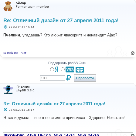
Айдар
Former team member
Re: Отличный дизайн от 27 апреля 2011 года!
С
27.04.2011 16:14
о
о
Пчелкин
, угадаешь? Кто любит яваскрипт и ненавидит Ajax?
б
щ
е
н
и
In Web We Trust
е
Поддержать phpBB Guru
Пчелкин
phpBB 3.3.0
Re: Отличный дизайн от 27 апреля 2011 года!
С
27.04.2011 16:17
о
о
Я так и думал... все в ее стиле и привычках...Здорово! Некстати!
б
щ
е
н
и
NIKON-D90, AF-S 18-105, AF-S 14-24, AF-S 24-70