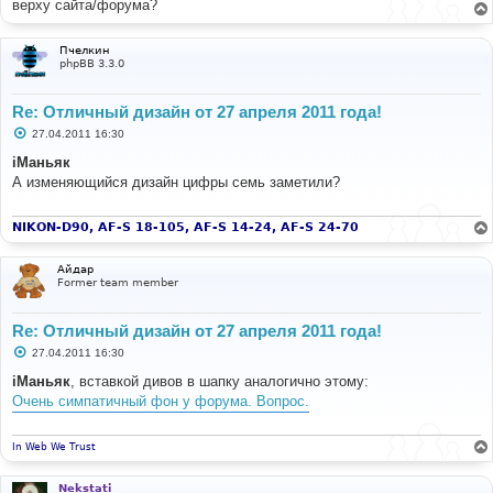
верху сайта/форума?
и
е
Пчелкин
phpBB 3.3.0
Re: Отличный дизайн от 27 апреля 2011 года!
С
27.04.2011 16:30
о
о
iМаньяк
б
А изменяющийся дизайн цифры семь заметили?
щ
е
н
и
NIKON-D90, AF-S 18-105, AF-S 14-24, AF-S 24-70
е
Айдар
Former team member
Re: Отличный дизайн от 27 апреля 2011 года!
С
27.04.2011 16:30
о
о
iМаньяк
, вставкой дивов в шапку аналогично этому:
б
Очень симпатичный фон у форума. Вопрос.
щ
е
н
и
In Web We Trust
е
Nekstati