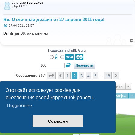
Альтаир Бергадлер
е
phpBB 2.0.5
Re: Отличный дизайн от 27 апреля 2011 года!
С
27.04.2011 21:57
о
о
Dmitrijan30
, аналогично
б
щ
е
н
и
Поддержать phpBB Guru
е
Страница
2
из
18
1
2
3
4
5
18
Пред.
След.
Сообщений: 267
…
Перейти
Этот сайт использует cookies для
Главная
Форумы
Наша команда
О команде
Конфиденциальность
обеспечения своей корректной работы.
Подробнее
Time: 0.234s
| Peak Memory Usage: 3.07 МБ | GZIP: Off |
Queries: 40
© phpBB Guru, 2004—2026
Согласен
Powered by
phpBB
Style by
Artodia