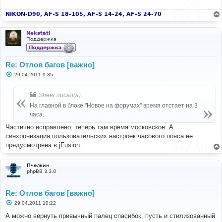
е
н
и
NIKON-D90, AF-S 18-105, AF-S 14-24, AF-S 24-70
е
Nekstati
Поддержка
Re: Отлов багов [важно]
С
29.04.2011 9:35
о
о
б
Sheer писал(а):
щ
е
На главной в блоке "Новое на форумах" время отстает на 3
н
часа.
и
е
Частично исправлено, теперь там время московское. А
синхронизация пользовательских настроек часового пояса не
предусмотрена в jFusion.
Пчелкин
phpBB 3.3.0
Re: Отлов багов [важно]
С
29.04.2011 10:22
о
о
А можно вернуть привычный палец спасибок, пусть и стилизованный
б