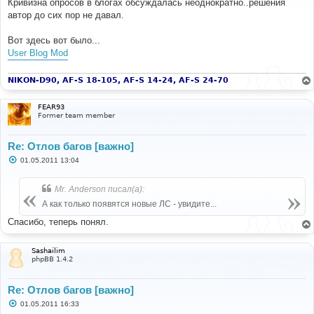
Кривизна опросов в блогах обсуждалась неоднократно..решения
щ
е
автор до сих пор не давал.
н
и
е
Вот здесь вот было...
User Blog Mod
NIKON-D90, AF-S 18-105, AF-S 14-24, AF-S 24-70
FEAR93
Former team member
Re: Отлов багов [важно]
С
01.05.2011 13:04
о
о
б
Mr. Anderson писал(а):
щ
е
А как только появятся новые ЛС - увидите...
н
и
Спасибо, теперь понял.
е
Sashailim
phpBB 1.4.2
Re: Отлов багов [важно]
С
01.05.2011 16:33
о