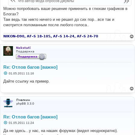
что автор мода опросов Джумлы
н
и
Можно попробовать ваше решение применить в глюкам графиков в
е
Блогах?
Там ведь так никто ничего и не решил до сих пор...все так и
смотрится поломанным после любого голоса..
NIKON-D90, AF-S 18-105, AF-S 14-24, AF-S 24-70
Nekstati
Поддержка
Re: Отлов багов [важно]
С
01.05.2011 11:16
о
о
Дайте ссылку на пример.
б
щ
е
н
и
Пчелкин
е
phpBB 3.3.0
Re: Отлов багов [важно]
С
01.05.2011 11:24
о
о
Да не здесь...у нас, на наших форумах (видел неоднократно).
б