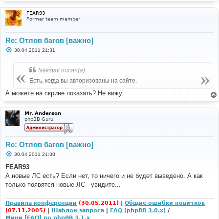
FEAR93
Former team member
Re: Отлов багов [важно]
С
30.04.2011 21:31
о
о
б
Nekstati писал(а):
щ
е
Есть, когда вы авторизованы на сайте.
н
и
А можете на скрине показать? Не вижу.
е
Mr. Anderson
phpBB Guru
Re: Отлов багов [важно]
С
30.04.2011 21:38
о
о
FEAR93
б
А новые ЛС есть? Если нет, то ничего и не будет выведено. А как
щ
е
только появятся новые ЛС - увидите...
н
и
е
Правила конференции
(30.05.2011)
|
Общие ошибки новичков
(07.11.2005)
|
Шаблон запроса
|
FAQ (phpBB 3.0.x)
/
Мини [FAQ] по phpBB 3.1.x