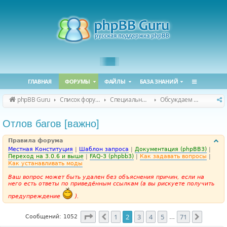
ГЛАВНАЯ
ФОРУМЫ
ФАЙЛЫ
БАЗА ЗНАНИЙ
phpBB Guru
Список форумов
Специальные форумы
Обсуждаем сайт и конференцию
Отлов багов [важно]
Правила форума
Местная Конституция
|
Шаблон запроса
|
Документация (phpBB3)
|
Переход на 3.0.6 и выше
|
FAQ-3 (phpbb3)
|
Как задавать вопросы
|
Как устанавливать моды
Ваш вопрос может быть удален без объяснения причин, если на
него есть ответы по приведённым ссылкам (а вы рискуете получить
предупреждение
).
Страница
2
из
71
1
2
3
4
5
71
Пред.
След.
Сообщений: 1052
…