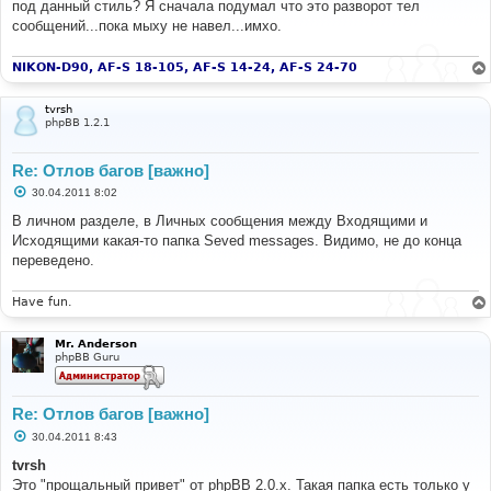
под данный стиль? Я сначала подумал что это разворот тел
щ
е
сообщений...пока мыху не навел...имхо.
н
и
е
NIKON-D90, AF-S 18-105, AF-S 14-24, AF-S 24-70
tvrsh
phpBB 1.2.1
Re: Отлов багов [важно]
С
30.04.2011 8:02
о
о
В личном разделе, в Личных сообщения между Входящими и
б
Исходящими какая-то папка Seved messages. Видимо, не до конца
щ
е
переведено.
н
и
е
Have fun.
Mr. Anderson
phpBB Guru
Re: Отлов багов [важно]
С
30.04.2011 8:43
о
о
tvrsh
б
Это "прощальный привет" от phpBB 2.0.x. Такая папка есть только у
щ