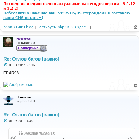
Последние и единственно актуальные на сегодня версии - 3.1.12
и 3.2.2!
Небесплатно накачаю ваш VPS/VDS/DS стероидами и заставлю
ваши CMS летать =)
phpBB Guru blog
|
Тестируем phpBB 3.3 здесь!
|
Nekstati
Поддержка
Re: Отлов багов [важно]
С
30.04.2011 22:15
о
о
FEAR93
б
щ
е
н
и
е
Пчелкин
phpBB 3.3.0
Re: Отлов багов [важно]
С
01.05.2011 4:49
о
о
б
Nekstati писал(а):
щ
е