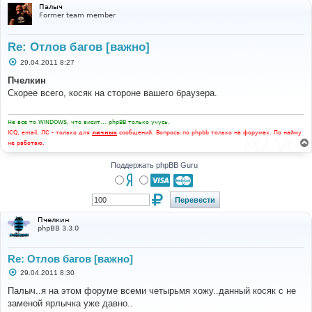
Палыч
Former team member
Re: Отлов багов [важно]
С
29.04.2011 8:27
о
о
Пчелкин
б
Скорее всего, косяк на стороне вашего браузера.
щ
е
н
и
Не все то WINDOWS, что висит... phpBB только учусь.
е
ICQ, email, ЛС - только для
личных
сообщений. Вопросы по phpbb только на форумах. По найму
не работаю.
Поддержать phpBB Guru
Пчелкин
phpBB 3.3.0
Re: Отлов багов [важно]
С
29.04.2011 8:30
о
о
Палыч..я на этом форуме всеми четырьмя хожу..данный косяк с не
б
заменой ярлычка уже давно..
щ