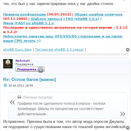
е
тех, кто был у нас зарегистрирован пока у нас двойка стояла.
н
и
е
Правила конференции
(30.05.2011)
|
Общие ошибки новичков
(07.11.2005)
|
Шаблон запроса
|
FAQ (phpBB 3.0.x)
/
Мини [FAQ] по phpBB 3.1.x
Последние и единственно актуальные на сегодня версии - 3.1.12
и 3.2.2!
Небесплатно накачаю ваш VPS/VDS/DS стероидами и заставлю
ваши CMS летать =)
phpBB Guru blog
|
Тестируем phpBB 3.3 здесь!
|
Nekstati
Поддержка
Re: Отлов багов [важно]
С
30.04.2011 18:59
о
о
б
Пчелкин писал(а):
щ
е
Графики после сделанного голоса в опросе - полная
н
билибирда. Шкалы по процентам не соответствуют
и
е
действительным...
Исправлено. Причина была в том, что автор мода опросов Джумлы
не подозревал о существовании каких-то локалей кроме английской.