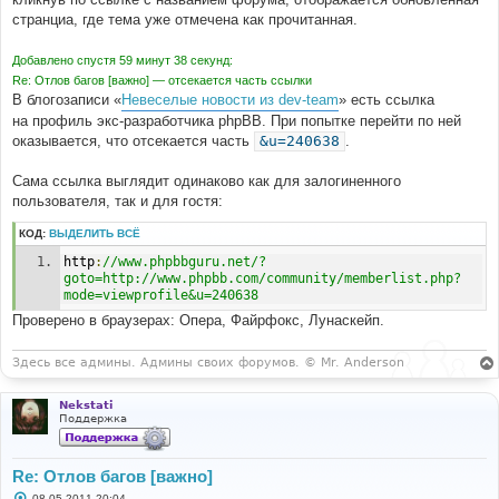
и
е
странциа, где тема уже отмечена как прочитанная.
Добавлено спустя 59 минут 38 секунд:
Re: Отлов багов [важно] — отсекается часть ссылки
В блогозаписи «
Невеселые новости из dev-team
» есть ссылка
на профиль экс-разработчика phpBB. При попытке перейти по ней
оказывается, что отсекается часть
&u=240638
.
Сама ссылка выглядит одинаково как для залогиненного
пользователя, так и для гостя:
КОД:
ВЫДЕЛИТЬ ВСЁ
http
:
//www.phpbbguru.net/?
goto=http://www.phpbb.com/community/memberlist.php?
mode=viewprofile&u=240638
Проверено в браузерах: Опера, Файрфокс, Лунаскейп.
Здесь все админы. Админы своих форумов. © Mr. Anderson
Nekstati
Поддержка
Re: Отлов багов [важно]
С
08.05.2011 20:04