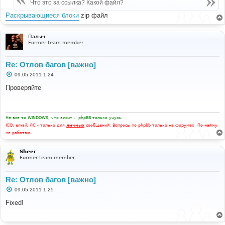
е
Что это за ссылка? Какой файл?
н
и
Раскрывающиеся блоки
zip файл
е
Палыч
Former team member
Re: Отлов багов [важно]
С
09.05.2011 1:24
о
о
Проверяйте
б
щ
е
н
и
Не все то WINDOWS, что висит... phpBB только учусь.
е
ICQ, email, ЛС - только для
личных
сообщений. Вопросы по phpbb только на форумах. По найму
не работаю.
Sheer
Former team member
Re: Отлов багов [важно]
С
09.05.2011 1:25
о
о
Fixed!
б
щ
е
н