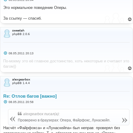
о
о
Это нормальное поведение Оперы.
б
щ
е
За ссылку — спасиб.
н
и
е
sweetah
phpBB 2.0.6
С
08.05.2011 20:13
о
о
По-моему это её главное достоинство, хоть некоторые и считают это
б
багом))
щ
е
н
и
alexgearbox
е
phpBB 1.4.4
Re: Отлов багов [важно]
С
08.05.2011 20:58
о
о
б
alexgearbox писал(а):
щ
е
Проверено в браузерах: Опера, Файрфокс, Лунаскейп.
н
и
Насчёт «Файрфокса» и «Лунаскейпа» был неправ: проверял без
е