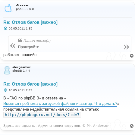
и
iМаньяк
е
phpBB 2.0.0
Re: Отлов багов [важно]
С
09.05.2011 1:35
о
о
б
Палыч писал(а):
щ
е
Проверяйте
н
и
работает. спасибо
е
alexgearbox
phpBB 1.4.4
Re: Отлов багов [важно]
С
10.05.2011 2:43
о
о
В «FAQ по phpBB 3» в ответе на «
б
Имеется проблема с загрузкой файлов и аватар. Что делать?
»
щ
е
представлена недействительная ссылка на статью:
н
http://phpbbguru.net/docs/?id=7
и
е
Здесь все админы. Админы своих форумов. © Mr. Anderson