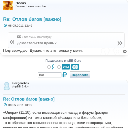
FEAR93
Former team member
Re: Отлов багов [важно]
С
08.05.2011 12:46
о
о
б
Пчелкин писал(а):
щ
е
Доказательства нужны?
н
и
Подтверждаю. Думал, что это только у меня.
е
Поддержать phpBB Guru
alexgearbox
phpBB 1.4.4
Re: Отлов багов [важно]
С
08.05.2011 18:09
о
о
«Опера» (11.10): если возвращаться назад в форум (раздел
б
конференции) из темы кнопкой «Назад» или бэкспейсом,
щ
е
то отображается кэшированная страница; если возвращаться,
н
кликнув по ссылке с названием форума, отображается обновлённая