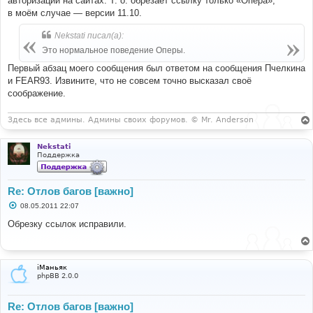
авторизации на сайтах. Т. о. обрезает ссылку только «Опера»,
в моём случае — версии 11.10.
Nekstati писал(а):
Это нормальное поведение Оперы.
Первый абзац моего сообщения был ответом на сообщения Пчелкина
и FEAR93. Извините, что не совсем точно высказал своё
соображение.
Здесь все админы. Админы своих форумов. © Mr. Anderson
Nekstati
Поддержка
Re: Отлов багов [важно]
С
08.05.2011 22:07
о
о
Обрезку ссылок исправили.
б
щ
е
н
и
iМаньяк
е
phpBB 2.0.0
Re: Отлов багов [важно]