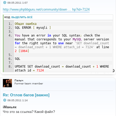
С
09.05.2011 1:07
о
о
http://www.phpbbguru.net/community/down ... hp?id=7124
б
щ
КОД:
ВЫДЕЛИТЬ ВСЁ
е
н
Общая
ошибка
и
е
SQL ERROR 
[
 mysqli 
]
You
 have an error 
in
 your SQL syntax
;
 check the 
manual that corresponds to your 
MySQL
 server version 
for
 the right syntax to 
use
 near 
'SET download_count 
= download_count + 1 WHERE attach_id = 7124'
 at line 
2
[
1064
]
SQL
UPDATE SET download_count 
=
 download_count 
+
1
 WHERE 
attach_id 
=
7124
BACKTRACE
Палыч
Former team member
FILE
:
 includes
/
db
/
mysqli
.
php
LINE
:
163
CALL
:
 dbal
->
sql_error
()
Re: Отлов багов [важно]
С
09.05.2011 1:14
FILE
:
 download
/
file
.
php
о
LINE
:
309
о
iМаньяк
CALL
:
 dbal_mysqli
->
sql_query
()
б
Что это за ссылка? Какой файл?
щ
е