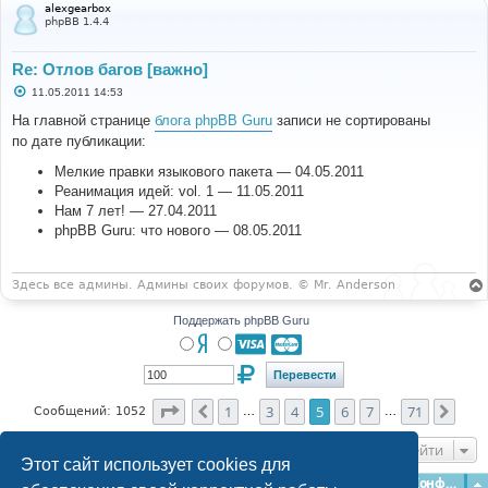
alexgearbox
phpBB 1.4.4
Re: Отлов багов [важно]
С
11.05.2011 14:53
о
о
На главной странице
блога phpBB Guru
записи не сортированы
б
по дате публикации:
щ
е
н
Мелкие правки языкового пакета — 04.05.2011
и
Реанимация идей: vol. 1 — 11.05.2011
е
Нам 7 лет! — 27.04.2011
phpBB Guru: что нового — 08.05.2011
Здесь все админы. Админы своих форумов. © Mr. Anderson
Поддержать phpBB Guru
Страница
5
из
71
1
3
4
5
6
7
71
Пред.
След
Сообщений: 1052
…
…
Перейти
Этот сайт использует cookies для
Главная
Форумы
Наша команда
О команде
Конфиденциальность