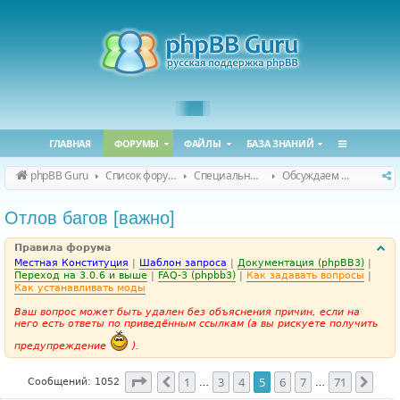
ГЛАВНАЯ
ФОРУМЫ
ФАЙЛЫ
БАЗА ЗНАНИЙ
phpBB Guru
Список форумов
Специальные форумы
Обсуждаем сайт и конференцию
Отлов багов [важно]
Правила форума
Местная Конституция
|
Шаблон запроса
|
Документация (phpBB3)
|
Переход на 3.0.6 и выше
|
FAQ-3 (phpbb3)
|
Как задавать вопросы
|
Как устанавливать моды
Ваш вопрос может быть удален без объяснения причин, если на
него есть ответы по приведённым ссылкам (а вы рискуете получить
предупреждение
).
Страница
5
из
71
1
3
4
5
6
7
71
Пред.
След
Сообщений: 1052
…
…