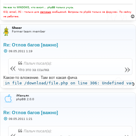
н
и
Не все то WINDOWS, что висит... phpBB только учусь.
е
ICQ, email, ЛС - только для
личных
сообщений. Вопросы по phpbb только на форумах. По найму
не работаю.
Sheer
Former team member
Re: Отлов багов [важно]
С
09.05.2011 1:19
о
о
б
Палыч писал(а):
щ
е
Что это за ссылка
н
и
Какое-то вложение. Там вот какая фича
е
in file /download/file.php on line 306: Undefined vari
iМаньяк
phpBB 2.0.0
Re: Отлов багов [важно]
С
09.05.2011 1:21
о
о
б
Палыч писал(а):
щ