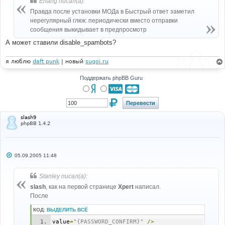
Erlang писал(а):
щ
е
Правда после установки МОДа в Быстрый ответ заметил
н
нерегулярный глюк: периодически вместо отправки
и
е
сообщения выкидывает в предпросмотр
А может ставили disable_spambots?
я люблю
daft punk
| новый
sugoi.ru
Поддержать phpBB Guru
slash9
phpBB 1.4.2
С
05.09.2005 11:48
о
о
б
Stanley писал(а):
щ
е
slash
, как на первой странице
Xpert
написал.
н
После
и
е
КОД:
ВЫДЕЛИТЬ ВСЁ
value
=
"{PASSWORD_CONFIRM}"
/>