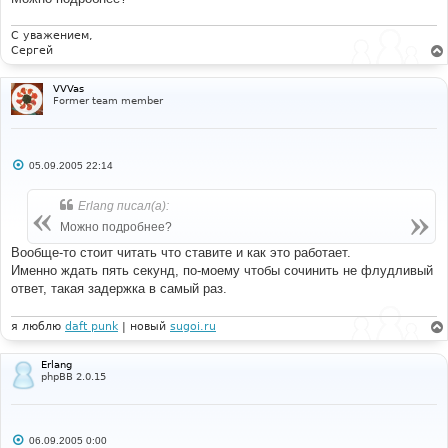
>
sql_fetchrow
(
$result
);
$db
->
sql_freeresult
(
$result
);
}
С уважением,
}
Сергей
else
{
VVVas
$login
=
1
;
Former team member
}
}
else
{
С
05.09.2005 22:14
$login
=
0
;
о
$enable_autologin
=
0
;
о
}
б
Erlang писал(а):
щ
е
Можно подробнее?
//
н
// Initial ban check against user id, IP and 
и
Вообще-то стоит читать что ставите и как это работает.
email address
е
Именно ждать пять секунд, по-моему чтобы сочинить не флудливый
//
	preg_match
(
'/(..)(..)(..)(..)/'
,
$user_ip
,
ответ, такая задержка в самый раз.
$user_ip_parts
);
я люблю
daft punk
| новый
sugoi.ru
$sql
=
"SELECT ban_ip, ban_userid, ban_email 
		FROM "
.
 BANLIST_TABLE 
.
" 
		WHERE ban_ip IN ('"
.
$user_ip_parts
[
1
]
.
Erlang
$user_ip_parts
[
2
]
.
$user_ip_parts
[
3
]
.
phpBB 2.0.15
$user_ip_parts
[
4
]
.
"', '"
.
$user_ip_parts
[
1
]
.
$user_ip_parts
[
2
]
.
$user_ip_parts
[
3
]
.
"ff', '"
.
$user_ip_parts
[
1
]
.
$user_ip_parts
[
2
]
.
"ffff', '"
.
$user_ip_parts
[
1
]
.
"ffffff')
С
06.09.2005 0:00