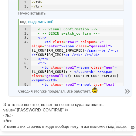
</
td
>
</
tr
>
Нужно вставить
КОД:
ВЫДЕЛИТЬ ВСЁ
<!-- Visual Confirmation -->
<!-- BEGIN switch_confirm -->
<tr>
<td
class
=
"row1"
colspan
=
"2"
align
=
"center"
><span
class
=
"gensmall"
>
{L_CONFIRM_CODE_IMPAIRED}
</span><br
/><br
/>
{CONFIRM_IMG}
<br
/><br
/></td>
</tr>
<tr>
<td
class
=
"row1"
><span
class
=
"gen"
>
{L_CONFIRM_CODE}: * 
</span><br
/><span
class
=
"gensmall"
>
{L_CONFIRM_CODE_EXPLAIN}
</span></td>
<td
class
=
"row2"
><input
type
=
"text"
class
=
"post"
style
=
"
width
:
200px
"
Сегодня это уже проделал. Всё работает.
name
=
"confirm_code"
size
=
"6"
maxlength
=
"6"
value
=
""
/></td>
</tr>
Это то все понятно, но вот не понятно куда вставлять
<!-- END switch_confirm -->
value="{PASSWORD_CONFIRM}" />
</td>
</tr>
У меня этих строчек в коде вообще нету, я же выложил код выше.