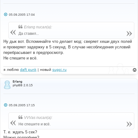
else
{
// No match; don't login, set as 
anonymous user
С
05.09.2005 17:04
о
$login
=
0
;
о
$enable_autologin
=
0
;
б
Erlang писал(а):
$user_id
=
$userdata
[
'user_id'
]
=
щ
ANONYMOUS
;
е
Да ставил...
н
и
Ну дык вот. Вспоминайте что делает мод: сверяет хеши двух полей
$sql
=
'SELECT * FROM '
.
е
USERS_TABLE 
.
' WHERE user_id = '
.
 ANONYMOUS
;
и проверяет задержку в 5 секунд. В случае несоблюдения условий
$result
=
$db
->
sql_query
(
$sql
);
перебрасывает в предпросмотр.
$userdata
=
$db
-
Не спешите и всё.
>
sql_fetchrow
(
$result
);
$db
->
sql_freeresult
(
$result
);
}
я люблю
daft punk
| новый
sugoi.ru
}
else
Erlang
{
phpBB 2.0.15
// Autologin is not set. Don't login, 
set as anonymous user
$login
=
0
;
$enable_autologin
=
0
;
С
05.09.2005 17:15
$user_id
=
$userdata
[
'user_id'
]
=
о
ANONYMOUS
;
о
б
VVVas писал(а):
щ
$sql
=
'SELECT * FROM '
.
 USERS_TABLE 
е
Не спешите и всё.
.
' WHERE user_id = '
.
 ANONYMOUS
;
н
$result
=
$db
->
sql_query
(
$sql
);
и
Т. е. ждать 5 сек?
$userdata
=
$db
-
е
Можно подробнее?