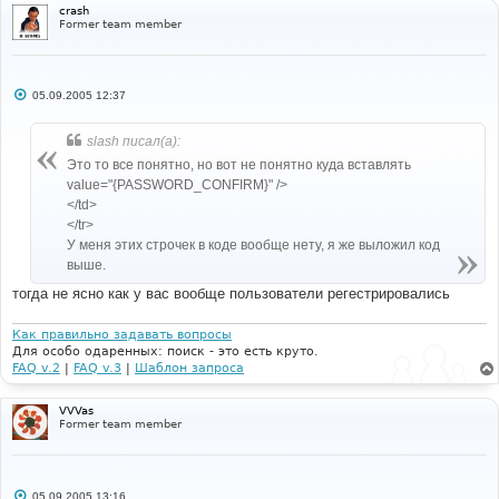
crash
Former team member
С
05.09.2005 12:37
о
о
б
slash писал(а):
щ
е
Это то все понятно, но вот не понятно куда вставлять
н
value="{PASSWORD_CONFIRM}" />
и
е
</td>
</tr>
У меня этих строчек в коде вообще нету, я же выложил код
выше.
тогда не ясно как у вас вообще пользователи регестрировались
Как правильно задавать вопросы
Для особо одаренных: поиск - это есть круто.
FAQ v.2
|
FAQ v.3
|
Шаблон запроса
VVVas
Former team member
С
05.09.2005 13:16