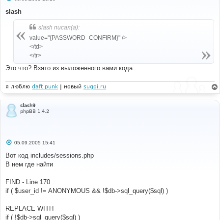
о
о
slash
б
щ
slash писал(а):
е
н
value="{PASSWORD_CONFIRM}" />
и
е
</td>
</tr>
Это что? Взято из выложенного вами кода...
я люблю
daft punk
| новый
sugoi.ru
slash9
phpBB 1.4.2
С
05.09.2005 15:41
о
о
Вот код includes/sessions.php
б
В нем где найти
щ
е
н
FIND - Line 170
и
е
if ( $user_id != ANONYMOUS && !$db->sql_query($sql) )
REPLACE WITH
if ( !$db->sql_query($sql) )