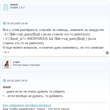
isset
(
$HTTP_COOKIE_VARS
[
$cookiename
.
'_data'
])
?
slash9
unserialize
(
stripslashes
(
$HTTP_COOKIE_VARS
[
$cookienam
phpBB 1.4.2
e
.
'_data'
]))
:
array
();
$sessionmethod
=
 SESSION_METHOD_COOKIE
;
}
else
С
05.09.2005 16:49
{
о
$sessiondata
=
array
();
о
Все с этим разобрался, спасибо за помощь, извените за занудство.
б
$session_id
=
(
 isset
(
$HTTP_GET_VARS
[
'sid'
])
- if ( !$db->sql_query($sql) ) (если ставлю это то работатет)
щ
)
?
$HTTP_GET_VARS
[
'sid'
]
:
''
;
е
+ if ( $user_id != ANONYMOUS && !$db->sql_query($sql) ) (если
$sessionmethod
=
 SESSION_METHOD_GET
;
н
ставлю это то не работате).
}
и
е
И еще можно вопросик, я конечно дико извиняюсь, но что означает
//
- и +
if
(!
preg_match
(
'/^[A-Za-z0-9]*$/'
,
$session_id
))
{
$session_id
=
''
;
crash
Former team member
}
$page_id
=
(
int
)
$page_id
;
$last_visit
=
0
;
С
05.09.2005 16:51
о
$current_time
=
 time
();
о
slash
$expiry_time
=
$current_time
-
б
$board_config
[
'session_length'
];
- - даже если не очень думать то убирать
щ
е
+ - если вообще не думать, то добавить.
н
//
и
// Try and pull the last time stored in a cookie, 
е
Как правильно задавать вопросы
if it exists
Для особо одаренных: поиск - это есть круто.
//