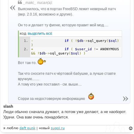
_makc_ писал(а):
 *   (at your option) any later version.
е
 *
Выяснилось, что в портах FreeBSD лежит неверный патч
(вер. 2.0.16, возможно и другие).
*****************************************************
**********************/
Он то и делает ту фигню, которую правит мой мод.....
//
КОД:
ВЫДЕЛИТЬ ВСЁ
// Adds/updates a new session to the database for the 
given userid.
-
if
(
!
$db
->
sql_query
(
$sql
)
// Returns the new session ID on success.
)
//
+
if
(
$user_id
!=
 ANONYMOUS 
function
 session_begin
(
$user_id
,
$user_ip
,
$page_id
,
&&
!
$db
->
sql_query
(
$sql
)
)
$auto_create
=
0
,
$enable_autologin
=
0
,
$admin
=
0
)
{
Вот так-то.
global
$db
,
$board_config
;
global
$HTTP_COOKIE_VARS
,
$HTTP_GET_VARS
,
$SID
;
Так что сносите патч к чёртовой бабушке, а лучше ставте
вручную........
$cookiename
=
$board_config
[
'cookie_name'
];
$cookiepath
=
$board_config
[
'cookie_path'
];
А тому кто уже поставил - см. выше....
$cookiedomain
=
$board_config
[
'cookie_domain'
];
$cookiesecure
=
$board_config
[
'cookie_secure'
];
Сорри за недостоверную информацию
if
(
 isset
(
$HTTP_COOKIE_VARS
[
$cookiename
.
'_sid'
])
||
 isset
(
$HTTP_COOKIE_VARS
[
$cookiename
.
slash
'_data'
])
)
Люди обычно сначала думают, а потом уже делают, а не наоборот.
{
Удачи. Она вам очень понадобится.
$session_id
=
isset
(
$HTTP_COOKIE_VARS
[
$cookiename
.
'_sid'
])
?
я люблю
$HTTP_COOKIE_VARS
daft punk
| новый
sugoi.ru
[
$cookiename
.
'_sid'
]
:
''
;
$sessiondata
=