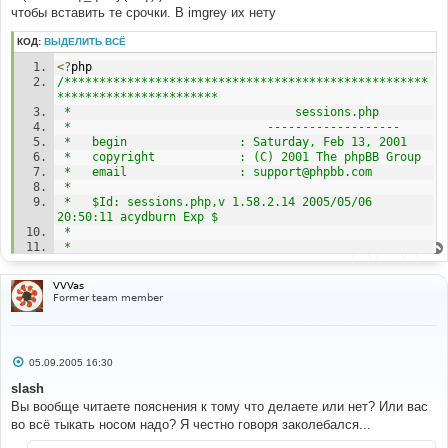
чтобы вставить те срочки. В imgrey их нету
КОД:
ВЫДЕЛИТЬ ВСЁ
<?
php
/****************************************************
***********************
 *                                sessions.php
 *                            -------------------
 *   begin                : Saturday, Feb 13, 2001
 *   copyright            : (C) 2001 The phpBB Group
 *   email                : support@phpbb.com
 *
 *   $Id: sessions.php,v 1.58.2.14 2005/05/06 
20:50:11 acydburn Exp $
 *
 *
*****************************************************
VVVas
**********************/
Former team member
/****************************************************
***********************
 *
С
05.09.2005 16:30
 *   This program is free software; you can 
о
redistribute it and/or modify
о
slash
 *   it under the terms of the GNU General Public 
б
Вы вообще читаете пояснения к тому что делаете или нет? Или вас
щ
License as published by
е
во всё тыкать носом надо? Я честно говоря заколебался...
 *   the Free Software Foundation; either version 2 
н
of the License, or
и