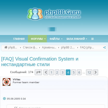
ГЛАВНАЯ
ФОРУМЫ
ФАЙЛЫ
БАЗА ЗНАНИЙ
phpBB Guru
Список форумов
Архивные форумы
phpBB 2.0.x (архив)
FAQ (phpBB 2.0.x)
[FAQ] Visual Confirmation System и
нестандартные стили
Страница
4
из
12
1
2
3
4
5
6
12
Пред.
След.
Сообщений: 174
…
VVVas
Former team member
С
05.09.2005 0:34
о
о
б