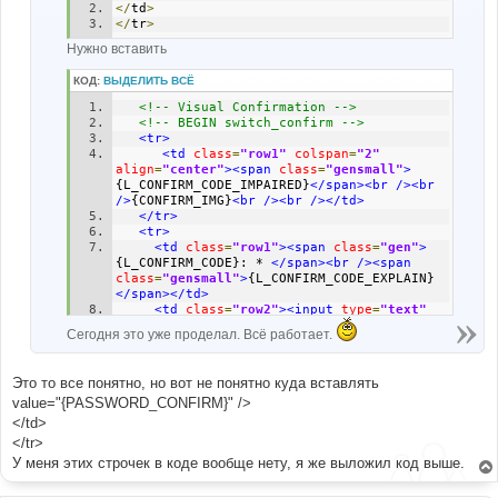
</
td
>
</
tr
>
Нужно вставить
КОД:
ВЫДЕЛИТЬ ВСЁ
<!-- Visual Confirmation -->
<!-- BEGIN switch_confirm -->
<tr>
<td
class
=
"row1"
colspan
=
"2"
align
=
"center"
><span
class
=
"gensmall"
>
{L_CONFIRM_CODE_IMPAIRED}
</span><br
/><br
/>
{CONFIRM_IMG}
<br
/><br
/></td>
</tr>
<tr>
<td
class
=
"row1"
><span
class
=
"gen"
>
{L_CONFIRM_CODE}: * 
</span><br
/><span
class
=
"gensmall"
>
{L_CONFIRM_CODE_EXPLAIN}
</span></td>
<td
class
=
"row2"
><input
type
=
"text"
class
=
"post"
style
=
"
width
:
200px
"
Сегодня это уже проделал. Всё работает.
name
=
"confirm_code"
size
=
"6"
maxlength
=
"6"
value
=
""
/></td>
</tr>
Это то все понятно, но вот не понятно куда вставлять
<!-- END switch_confirm -->
value="{PASSWORD_CONFIRM}" />
</td>
</tr>
У меня этих строчек в коде вообще нету, я же выложил код выше.