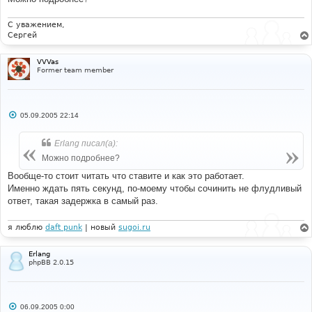
>
sql_fetchrow
(
$result
);
$db
->
sql_freeresult
(
$result
);
}
С уважением,
}
Сергей
else
{
VVVas
$login
=
1
;
Former team member
}
}
else
{
С
05.09.2005 22:14
$login
=
0
;
о
$enable_autologin
=
0
;
о
}
б
Erlang писал(а):
щ
е
Можно подробнее?
//
н
// Initial ban check against user id, IP and 
и
Вообще-то стоит читать что ставите и как это работает.
email address
е
Именно ждать пять секунд, по-моему чтобы сочинить не флудливый
//
	preg_match
(
'/(..)(..)(..)(..)/'
,
$user_ip
,
ответ, такая задержка в самый раз.
$user_ip_parts
);
я люблю
daft punk
| новый
sugoi.ru
$sql
=
"SELECT ban_ip, ban_userid, ban_email 
		FROM "
.
 BANLIST_TABLE 
.
" 
		WHERE ban_ip IN ('"
.
$user_ip_parts
[
1
]
.
Erlang
$user_ip_parts
[
2
]
.
$user_ip_parts
[
3
]
.
phpBB 2.0.15
$user_ip_parts
[
4
]
.
"', '"
.
$user_ip_parts
[
1
]
.
$user_ip_parts
[
2
]
.
$user_ip_parts
[
3
]
.
"ff', '"
.
$user_ip_parts
[
1
]
.
$user_ip_parts
[
2
]
.
"ffff', '"
.
$user_ip_parts
[
1
]
.
"ffffff')
С
06.09.2005 0:00