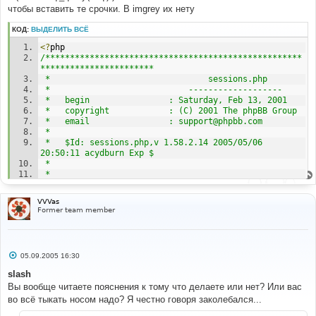
чтобы вставить те срочки. В imgrey их нету
КОД:
ВЫДЕЛИТЬ ВСЁ
<?
php
/****************************************************
***********************
 *                                sessions.php
 *                            -------------------
 *   begin                : Saturday, Feb 13, 2001
 *   copyright            : (C) 2001 The phpBB Group
 *   email                : support@phpbb.com
 *
 *   $Id: sessions.php,v 1.58.2.14 2005/05/06 
20:50:11 acydburn Exp $
 *
 *
*****************************************************
VVVas
**********************/
Former team member
/****************************************************
***********************
 *
С
05.09.2005 16:30
 *   This program is free software; you can 
о
redistribute it and/or modify
о
slash
 *   it under the terms of the GNU General Public 
б
Вы вообще читаете пояснения к тому что делаете или нет? Или вас
щ
License as published by
е
во всё тыкать носом надо? Я честно говоря заколебался...
 *   the Free Software Foundation; either version 2 
н
of the License, or
и