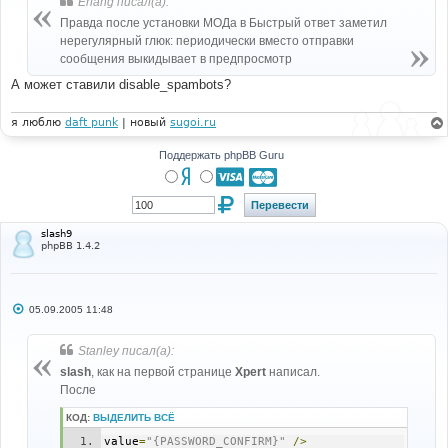
Erlang писал(а):
щ
е
Правда после установки МОДа в Быстрый ответ заметил
н
нерегулярный глюк: периодически вместо отправки
и
е
сообщения выкидывает в предпросмотр
А может ставили disable_spambots?
я люблю
daft punk
| новый
sugoi.ru
Поддержать phpBB Guru
slash9
phpBB 1.4.2
С
05.09.2005 11:48
о
о
б
Stanley писал(а):
щ
е
slash
, как на первой странице
Xpert
написал.
н
После
и
е
КОД:
ВЫДЕЛИТЬ ВСЁ
value
=
"{PASSWORD_CONFIRM}"
/>