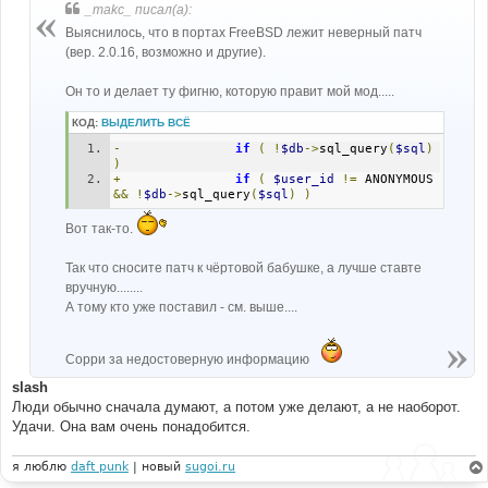
_makc_ писал(а):
 *   (at your option) any later version.
е
 *
Выяснилось, что в портах FreeBSD лежит неверный патч
(вер. 2.0.16, возможно и другие).
*****************************************************
**********************/
Он то и делает ту фигню, которую правит мой мод.....
//
КОД:
ВЫДЕЛИТЬ ВСЁ
// Adds/updates a new session to the database for the 
given userid.
-
if
(
!
$db
->
sql_query
(
$sql
)
// Returns the new session ID on success.
)
//
+
if
(
$user_id
!=
 ANONYMOUS 
function
 session_begin
(
$user_id
,
$user_ip
,
$page_id
,
&&
!
$db
->
sql_query
(
$sql
)
)
$auto_create
=
0
,
$enable_autologin
=
0
,
$admin
=
0
)
{
Вот так-то.
global
$db
,
$board_config
;
global
$HTTP_COOKIE_VARS
,
$HTTP_GET_VARS
,
$SID
;
Так что сносите патч к чёртовой бабушке, а лучше ставте
вручную........
$cookiename
=
$board_config
[
'cookie_name'
];
$cookiepath
=
$board_config
[
'cookie_path'
];
А тому кто уже поставил - см. выше....
$cookiedomain
=
$board_config
[
'cookie_domain'
];
$cookiesecure
=
$board_config
[
'cookie_secure'
];
Сорри за недостоверную информацию
if
(
 isset
(
$HTTP_COOKIE_VARS
[
$cookiename
.
'_sid'
])
||
 isset
(
$HTTP_COOKIE_VARS
[
$cookiename
.
slash
'_data'
])
)
Люди обычно сначала думают, а потом уже делают, а не наоборот.
{
Удачи. Она вам очень понадобится.
$session_id
=
isset
(
$HTTP_COOKIE_VARS
[
$cookiename
.
'_sid'
])
?
я люблю
$HTTP_COOKIE_VARS
daft punk
| новый
sugoi.ru
[
$cookiename
.
'_sid'
]
:
''
;
$sessiondata
=