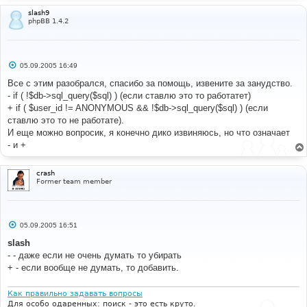
isset
(
$HTTP_COOKIE_VARS
[
$cookiename
.
'_data'
])
?
slash9
unserialize
(
stripslashes
(
$HTTP_COOKIE_VARS
[
$cookienam
phpBB 1.4.2
e
.
'_data'
]))
:
array
();
$sessionmethod
=
 SESSION_METHOD_COOKIE
;
}
else
С
05.09.2005 16:49
{
о
$sessiondata
=
array
();
о
Все с этим разобрался, спасибо за помощь, извените за занудство.
б
$session_id
=
(
 isset
(
$HTTP_GET_VARS
[
'sid'
])
- if ( !$db->sql_query($sql) ) (если ставлю это то работатет)
щ
)
?
$HTTP_GET_VARS
[
'sid'
]
:
''
;
е
+ if ( $user_id != ANONYMOUS && !$db->sql_query($sql) ) (если
$sessionmethod
=
 SESSION_METHOD_GET
;
н
ставлю это то не работате).
}
и
е
И еще можно вопросик, я конечно дико извиняюсь, но что означает
//
- и +
if
(!
preg_match
(
'/^[A-Za-z0-9]*$/'
,
$session_id
))
{
$session_id
=
''
;
crash
Former team member
}
$page_id
=
(
int
)
$page_id
;
$last_visit
=
0
;
С
05.09.2005 16:51
о
$current_time
=
 time
();
о
slash
$expiry_time
=
$current_time
-
б
$board_config
[
'session_length'
];
- - даже если не очень думать то убирать
щ
е
+ - если вообще не думать, то добавить.
н
//
и
// Try and pull the last time stored in a cookie, 
е
Как правильно задавать вопросы
if it exists
Для особо одаренных: поиск - это есть круто.
//