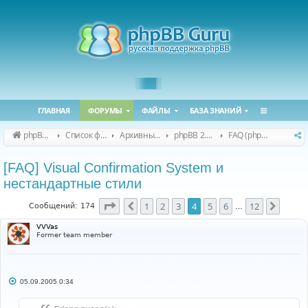
ГЛАВНАЯ
ФОРУМЫ
ФАЙЛЫ
БАЗА ЗНАНИЙ
phpBB Guru
Список форумов
Архивные форумы
phpBB 2.0.x (архив)
FAQ (phpBB 2.0.x)
[FAQ] Visual Confirmation System и
нестандартные стили
Страница
4
из
12
1
2
3
4
5
6
12
Пред.
След.
Сообщений: 174
…
VVVas
Former team member
С
05.09.2005 0:34
о
о
б