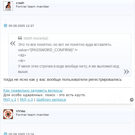
crash
Former team member
С
05.09.2005 12:37
о
о
б
slash писал(а):
щ
е
Это то все понятно, но вот не понятно куда вставлять
н
value="{PASSWORD_CONFIRM}" />
и
е
</td>
</tr>
У меня этих строчек в коде вообще нету, я же выложил код
выше.
тогда не ясно как у вас вообще пользователи регестрировались
Как правильно задавать вопросы
Для особо одаренных: поиск - это есть круто.
FAQ v.2
|
FAQ v.3
|
Шаблон запроса
VVVas
Former team member
С
05.09.2005 13:16