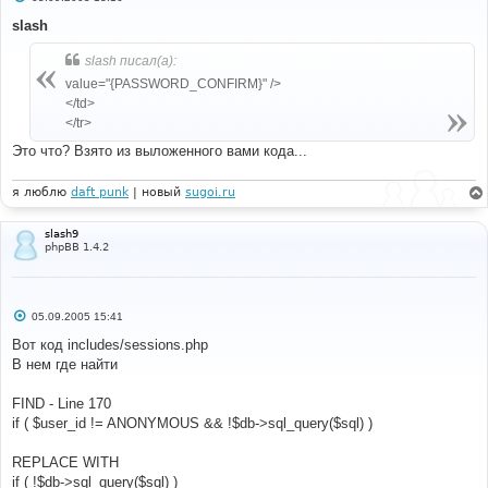
о
о
slash
б
щ
slash писал(а):
е
н
value="{PASSWORD_CONFIRM}" />
и
е
</td>
</tr>
Это что? Взято из выложенного вами кода...
я люблю
daft punk
| новый
sugoi.ru
slash9
phpBB 1.4.2
С
05.09.2005 15:41
о
о
Вот код includes/sessions.php
б
В нем где найти
щ
е
н
FIND - Line 170
и
е
if ( $user_id != ANONYMOUS && !$db->sql_query($sql) )
REPLACE WITH
if ( !$db->sql_query($sql) )