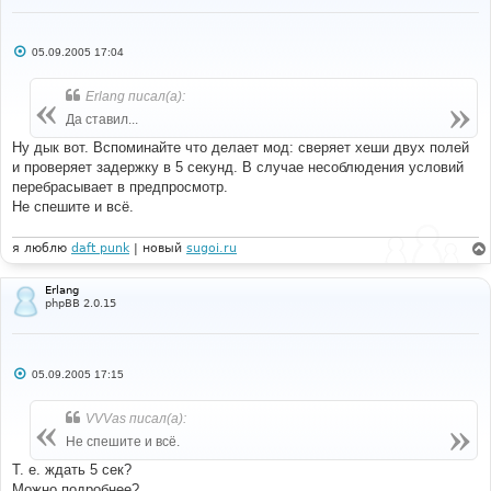
else
{
// No match; don't login, set as 
anonymous user
С
05.09.2005 17:04
о
$login
=
0
;
о
$enable_autologin
=
0
;
б
Erlang писал(а):
$user_id
=
$userdata
[
'user_id'
]
=
щ
ANONYMOUS
;
е
Да ставил...
н
и
Ну дык вот. Вспоминайте что делает мод: сверяет хеши двух полей
$sql
=
'SELECT * FROM '
.
е
USERS_TABLE 
.
' WHERE user_id = '
.
 ANONYMOUS
;
и проверяет задержку в 5 секунд. В случае несоблюдения условий
$result
=
$db
->
sql_query
(
$sql
);
перебрасывает в предпросмотр.
$userdata
=
$db
-
Не спешите и всё.
>
sql_fetchrow
(
$result
);
$db
->
sql_freeresult
(
$result
);
}
я люблю
daft punk
| новый
sugoi.ru
}
else
Erlang
{
phpBB 2.0.15
// Autologin is not set. Don't login, 
set as anonymous user
$login
=
0
;
$enable_autologin
=
0
;
С
05.09.2005 17:15
$user_id
=
$userdata
[
'user_id'
]
=
о
ANONYMOUS
;
о
б
VVVas писал(а):
щ
$sql
=
'SELECT * FROM '
.
 USERS_TABLE 
е
Не спешите и всё.
.
' WHERE user_id = '
.
 ANONYMOUS
;
н
$result
=
$db
->
sql_query
(
$sql
);
и
Т. е. ждать 5 сек?
$userdata
=
$db
-
е
Можно подробнее?