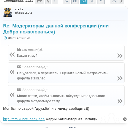
Страница
69
из
75
1
67
68
69
70
71
75
Пред.
С
Сообщений: 1121
…
…
staiki
phpBB 2.0.2
Re: Модераторам данной конференции (или
Добро пожаловаться)
С
08.01.2014 8:46
о
о
б
rxu писал(а):
щ
е
Какую тему?
н
и
е
Sheer писал(а):
Не удалили, а перенесли. Оцените новый Метро-стиль
форума staiki.net.
Sheer писал(а):
Много чести, чтобы выносить обсуждение отдельного
форума в отдельную тему.
Мог бы по старой "дружбе" и в личку сообщить)))
http://staiki.net/index.php
Форум Компьютерная Помощь