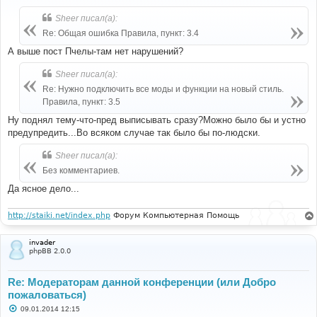
о
б
Sheer писал(а):
щ
е
Re: Общая ошибка Правила, пункт: 3.4
н
и
А выше пост Пчелы-там нет нарушений?
е
Sheer писал(а):
Re: Нужно подключить все моды и функции на новый стиль.
Правила, пункт: 3.5
Ну поднял тему-что-пред выписывать сразу?Можно было бы и устно
предупредить...Во всяком случае так было бы по-людски.
Sheer писал(а):
Без комментариев.
Да ясное дело...
http://staiki.net/index.php
Форум Компьютерная Помощь
invader
phpBB 2.0.0
Re: Модераторам данной конференции (или Добро
пожаловаться)
С
09.01.2014 12:15
о