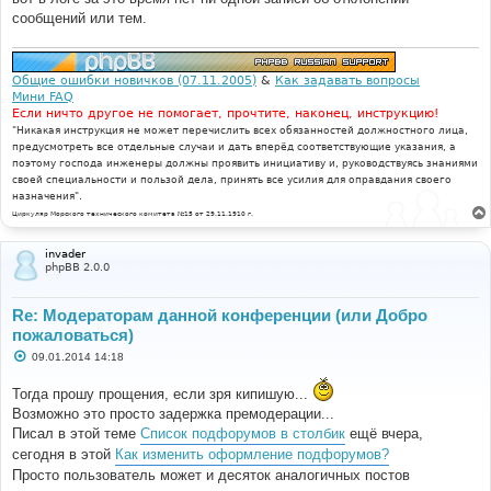
и
е
сообщений или тем.
Общие ошибки новичков (07.11.2005)
&
Как задавать вопросы
Мини FAQ
Если ничто другое не помогает, прочтите, наконец, инструкцию!
"Никакая инструкция не может перечислить всех обязанностей должностного лица,
предусмотреть все отдельные случаи и дать вперёд соответствующие указания, а
поэтому господа инженеры должны проявить инициативу и, руководствуясь знаниями
своей специальности и пользой дела, принять все усилия для оправдания своего
назначения".
Циркуляр Морского технического комитета №15 от 29.11.1910 г.
invader
phpBB 2.0.0
Re: Модераторам данной конференции (или Добро
пожаловаться)
С
09.01.2014 14:18
о
о
Тогда прошу прощения, если зря кипишую...
б
щ
Возможно это просто задержка премодерации...
е
Писал в этой теме
Список подфорумов в столбик
ещё вчера,
н
и
сегодня в этой
Как изменить оформление подфорумов?
е
Просто пользователь может и десяток аналогичных постов