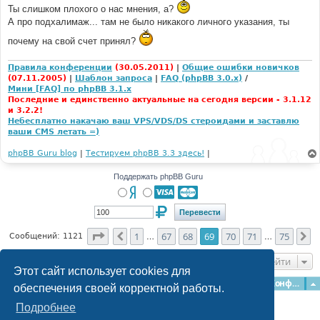
е
Ты слишком плохого о нас мнения, а?
А про подхалимаж... там не было никакого личного указания, ты
почему на свой счет принял?
Правила конференции
(30.05.2011)
|
Общие ошибки новичков
(07.11.2005)
|
Шаблон запроса
|
FAQ (phpBB 3.0.x)
/
Мини [FAQ] по phpBB 3.1.x
Последние и единственно актуальные на сегодня версии - 3.1.12
и 3.2.2!
Небесплатно накачаю ваш VPS/VDS/DS стероидами и заставлю
ваши CMS летать =)
phpBB Guru blog
|
Тестируем phpBB 3.3 здесь!
|
Поддержать phpBB Guru
Страница
69
из
75
1
67
68
69
70
71
75
Пред.
С
Сообщений: 1121
…
…
Перейти
Этот сайт использует cookies для
Главная
Форумы
Наша команда
О команде
Конфиденциальность
обеспечения своей корректной работы.
Подробнее