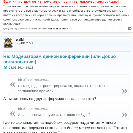
Если ничто другое не помогает, прочтите, наконец, инструкцию!
"Никакая инструкция не может перечислить всех обязанностей должностного лица,
предусмотреть все отдельные случаи и дать вперёд соответствующие указания, а
поэтому господа инженеры должны проявить инициативу и, руководствуясь знаниями
своей специальности и пользой дела, принять все усилия для оправдания своего
назначения".
Циркуляр Морского технического комитета №15 от 29.11.1910 г.
staiki
phpBB 2.0.2
Re: Модераторам данной конференции (или Добро
пожаловаться)
С
08.01.2014 18:13
о
о
б
Sheer писал(а):
щ
е
ты когда здесь регистрировался, пользовательское
н
соглашение прочел?
и
е
А ты читаешь на других форумах соглашение это?
Sheer писал(а):
Или на своем форуме читал когда-нибудь?
Где-то скопипастил на подобном ресурсе-тогда читал.Я много
перелопатил форумов пока нашел более-менее соглашение.Так-что