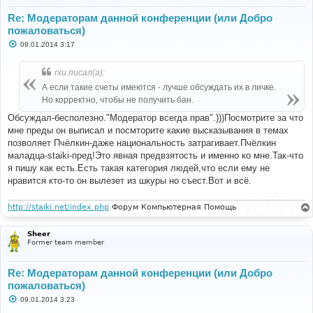
Re: Модераторам данной конференции (или Добро
пожаловаться)
С
09.01.2014 3:17
о
о
б
rxu писал(а):
щ
е
А если такие счеты имеются - лучше обсуждать их в личке.
н
Но корректно, чтобы не получить бан.
и
е
Обсуждал-бесполезно."Модератор всегда прав".)))Посмотрите за что
мне преды он выписал и посмторите какие высказывания в темах
позволяет Пчёлкин-даже национальность затрагивает.Пчёлкин
маладца-staiki-пред!Это явная предвзятость и именно ко мне.Так-что
я пишу как есть.Есть такая категория людей,что если ему не
нравится кто-то он вылезет из шкуры но съест.Вот и всё.
http://staiki.net/index.php
Форум Компьютерная Помощь
Sheer
Former team member
Re: Модераторам данной конференции (или Добро
пожаловаться)
С
09.01.2014 3:23
о