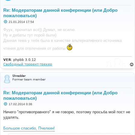
Re: Модераторам данной конференции (или Добро
пожаловаться)
С
21.01.2014 17:54
о
о
Фуух, прочитал всё)) Думал, не осилю.
б
Ну и дебаты тут порой были)
щ
е
Данная тема у тебя была в качестве альтернативного источника
н
и
чтения для отвлечения от работы
е
VER
: phpbb 3.0.12
Свободный торрент-трекер
Shredder
Former team member
Re: Модераторам данной конференции (или Добро
пожаловаться)
С
17.02.2014 0:36
о
о
Ничего "противоправного" я не говорю, поэтому просьба мой пост не
б
удалять.
щ
е
н
Большое спасибо, Пчелкин!
и
е