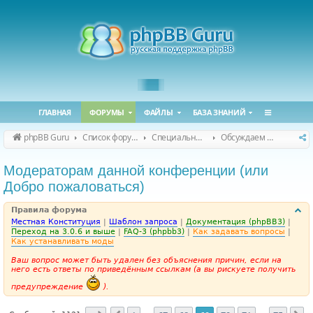
ГЛАВНАЯ
ФОРУМЫ
ФАЙЛЫ
БАЗА ЗНАНИЙ
phpBB Guru
Список форумов
Специальные форумы
Обсуждаем сайт и конференцию
Модераторам данной конференции (или
Добро пожаловаться)
Правила форума
Местная Конституция
|
Шаблон запроса
|
Документация (phpBB3)
|
Переход на 3.0.6 и выше
|
FAQ-3 (phpbb3)
|
Как задавать вопросы
|
Как устанавливать моды
Ваш вопрос может быть удален без объяснения причин, если на
него есть ответы по приведённым ссылкам (а вы рискуете получить
предупреждение
).