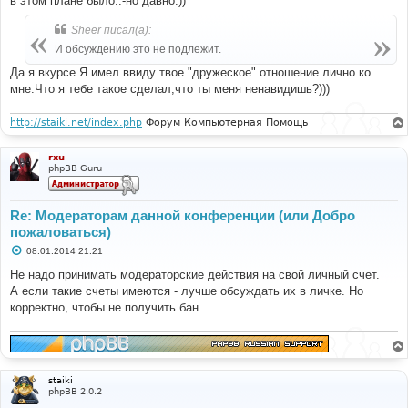
в этом плане было..-но давно.))
Sheer писал(а):
И обсуждению это не подлежит.
Да я вкурсе.Я имел ввиду твое "дружеское" отношение лично ко
мне.Что я тебе такое сделал,что ты меня ненавидишь?)))
http://staiki.net/index.php
Форум Компьютерная Помощь
rxu
phpBB Guru
Re: Модераторам данной конференции (или Добро
пожаловаться)
С
08.01.2014 21:21
о
о
Не надо принимать модераторские действия на свой личный счет.
б
А если такие счеты имеются - лучше обсуждать их в личке. Но
щ
е
корректно, чтобы не получить бан.
н
и
е
staiki
phpBB 2.0.2