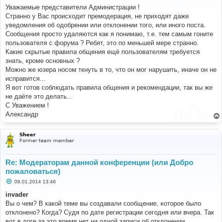
о
Уважаемые представители Администрации !
б
Странно у Вас происходит премодерация, не приходят даже
щ
е
уведомления об одобрении или отклонении того, или иного поста.
н
Сообщения просто удаляются как я понимаю, т.е. тем самым гоните
и
е
пользователя с форума ? Ребят, это по меньшей мере странно.
Какие скрытые правила общения ещё пользователям требуется
знать, кроме основных ?
Можно же юзера носом ткнуть в то, что он мог нарушить, иначе он не
исправится...
Я вот готов соблюдать правила общения и рекомендации, так вы же
не даёте это делать...
С Уважением !
Александр
Sheer
Former team member
Re: Модераторам данной конференции (или Добро
пожаловаться)
С
09.01.2014 13:46
о
о
invader
б
Вы о чем? В какой теме вы создавали сообщение, которое было
щ
е
отклонено? Когда? Судя по дате регистрации сегодня или вчера. Так
н
вот в логе за это время нет ни одной записи об отклонении