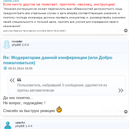
Мини FAQ
Если ничто другое не помогает, прочтите, наконец, инструкцию!
"Никакая инструкция не может перечислить всех обязанностей должностного лица,
предусмотреть все отдельные случаи и дать вперёд соответствующие указания, а
поэтому господа инженеры должны проявить инициативу и, руководствуясь знаниями
своей специальности и пользой дела, принять все усилия для оправдания своего
назначения".
Циркуляр Морского технического комитета №15 от 29.11.1910 г.
invader
phpBB 2.0.0
Re: Модераторам данной конференции (или Добро
пожаловаться)
С
09.01.2014 16:05
о
о
б
щ
Пользователь, набравший 3 сообщения, удаляется из
е
н
группы автоматически
и
е
Да оно понятно...
Не вопрос, подождёмс !
Спасибо за быструю реакцию
userAx
phpBB 1.4.4