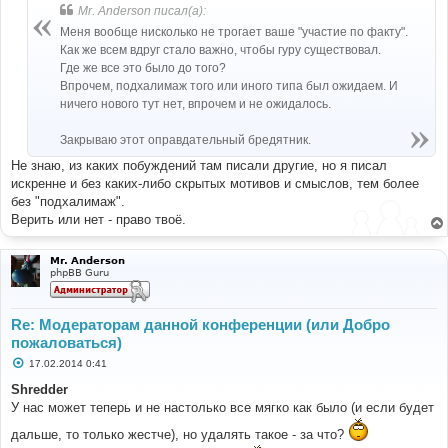
Mr. Anderson писал(а):
Меня вообще нисколько не трогает ваше "участие по факту".
Как же всем вдруг стало важно, чтобы гуру существовал.
Где же все это было до того?
Впрочем, подхалимаж того или иного типа был ожидаем. И
ничего нового тут нет, впрочем и не ожидалось.
Закрываю этот оправдательный бредятник.
Не знаю, из каких побуждений там писали другие, но я писал
искренне и без каких-либо скрытых мотивов и смыслов, тем более
без "подхалимаж".
Верить или нет - право твоё.
Mr. Anderson
phpBB Guru
Re: Модераторам данной конференции (или Добро
пожаловаться)
С
17.02.2014 0:41
о
о
Shredder
б
У нас может теперь и не настолько все мягко как было (и если будет
щ
е
дальше, то только жестче), но удалять такое - за что?
н
и