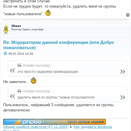
настрочить в этом случае.
Если не трудно будет, то пожалуйста, удалить меня из группы
"новые пользователи".
Sheer
Former team member
Re: Модераторам данной конференции (или Добро
пожаловаться)
С
09.01.2014 14:29
о
о
б
invader писал(а):
щ
е
это просто задержка премодерации
н
и
е
Не заметили...
invader писал(а):
удалить меня из группы "новые пользователи
Пользователь, набравший 3 сообщения, удаляется из группы
автоматически.
Общие ошибки новичков (07.11.2005)
&
Как задавать вопросы