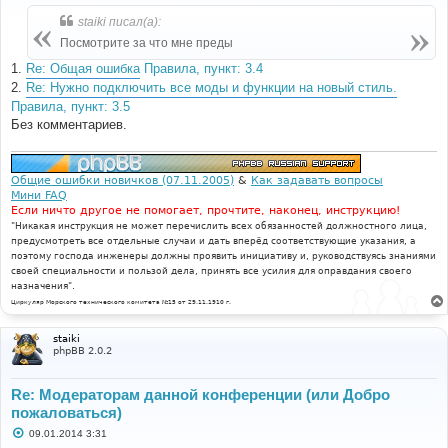
о
б
staiki писал(а):
щ
е
Посмотрите за что мне преды
н
и
1.
Re: Общая ошибка
Правила, пункт: 3.4
е
2.
Re: Нужно подключить все моды и функции на новый стиль.
Правила, пункт: 3.5
Без комментариев.
Общие ошибки новичков (07.11.2005)
&
Как задавать вопросы
Мини FAQ
Если ничто другое не помогает, прочтите, наконец, инструкцию!
"Никакая инструкция не может перечислить всех обязанностей должностного лица,
предусмотреть все отдельные случаи и дать вперёд соответствующие указания, а
поэтому господа инженеры должны проявить инициативу и, руководствуясь знаниями
своей специальности и пользой дела, принять все усилия для оправдания своего
назначения".
Циркуляр Морского технического комитета №15 от 29.11.1910 г.
staiki
phpBB 2.0.2
Re: Модераторам данной конференции (или Добро
пожаловаться)
С
09.01.2014 3:31
о