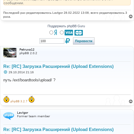
сообщении.
Последний раз редактировалось
LavIgor
28.02.2022 13:08, всего редактировалось 3
раза.
Поддержать phpBB Guru
Petruxa12
phpBB 2.0.2
Re: [RC] Загрузка Расширений (Upload Extensions)
С
29.10.2014 21:16
о
о
путь /ext/boardtools/upload/ ?
б
щ
е
н
и
е
phpBB 3.2.7
LavIgor
Former team member
Re: [RC] Загрузка Расширений (Upload Extensions)