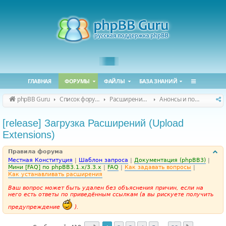
ГЛАВНАЯ
ФОРУМЫ
ФАЙЛЫ
БАЗА ЗНАНИЙ
phpBB Guru
Список форумов
Расширения phpBB
Анонсы и поддержка расширений для phpBB
[release] Загрузка Расширений (Upload
Extensions)
Правила форума
Местная Конституция
|
Шаблон запроса
|
Документация (phpBB3)
|
Мини [FAQ] по phpBB3.1.x/3.3.x
|
FAQ
|
Как задавать вопросы
|
Как устанавливать расширения
Ваш вопрос может быть удален без объяснения причин, если на
него есть ответы по приведённым ссылкам (а вы рискуете получить
предупреждение
).