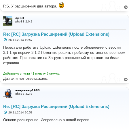
P.S. У расширения два автора.
djkent
phpBB 2.0.2
Re: [RC] Загрузка Расширений (Upload Extensions)
С
26.11.2014 19:57
о
о
Перестало работать Upload Extensions после обновления с версии
б
3.1.1 до версии 3.1.2 Помогите решить проблему остальное все норм
щ
е
работает При нажатие на Загрузка расширений открывается белая
н
страница.
и
е
Добавлено спустя 41 минуту 8 секунд:
Да,так и нет ответа,жаль.
владимир1983
phpBB 3.2.6
Re: [RC] Загрузка Расширений (Upload Extensions)
С
26.11.2014 20:53
о
о
Обнови расширение. Исправлено в новой версии.
б
щ