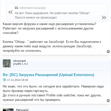
о
о
б
nikromant писал(а):
щ
е
Ну вот. Рано радовался. Не работает кнопка "Обзор".
н
Просто ничего не происходит.
и
е
Какая версия форума и какие ещё расширения установлены?
Работает ли загрузка расширений с использованием других
способов?
Кнопка "Обзор..." работает на JavaScript. Если Вы подключили к
движку какие-либо ещё модули, использующие JavaScript,
попробуйте их отключить.
nikromant
phpBB 1.4.2
Re: [RC] Загрузка Расширений (Upload Extensions)
С
17.11.2014 19:18
о
о
Не знаю, что это было, но сегодня все заработало. Наверное надо
б
было брозвер перестартануть.
щ
е
До этого в ручную поставил Profile side switcher, пока нет других,
н
нужных расширений что бы проверить
и
е
Petruxa12