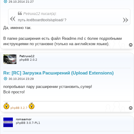
С
29.10.2014 21:27
о
о
б
Petruxa12 писал(а):
щ
е
путь /ext/boardtools/upload/ ?
н
и
Да, именно так.
е
В папке расширения есть файл Readme.md с более подробными
инструкциями по установке (только на английском языке).
Petruxa12
phpBB 2.0.2
Re: [RC] Загрузка Расширений (Upload Extensions)
С
30.10.2014 23:29
о
о
попробывал пару расширении установить,супер!
б
Всё просто!
щ
е
н
и
е
phpBB 3.2.7
romaamor
phpBB 3.0.7-PL1