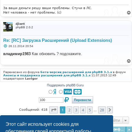
е
н
и
За ваши деньги решу ваши проблемы. Стучи в ЛС.
е
Нет человека - нет проблемы. (c)
djkent
phpBB 2.0.2
Re: [RC] Загрузка Расширений (Upload Extensions)
С
26.11.2014 20:54
о
о
владимир1983
Как обновить ? подскажите.
б
щ
е
н
и
Перенесено из форума
Бета-версии расширений для phpBB 3.1.x
в форум
е
Анонсы и поддержка расширений для phpBB 3.1.x
11.07.2015 12:49
модератором
LavIgor
Поддержать phpBB Guru
Страница
1
из
28
1
2
3
4
5
28
След.
Сообщений: 418
…
Перейти
Этот сайт использует cookies для
Главная
Форумы
Наша команда
О команде
Конфиденциальность
обеспечения своей корректной работы.