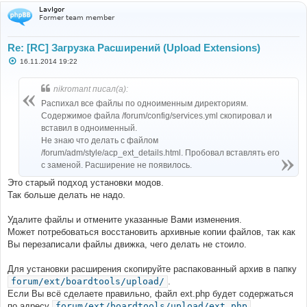
LavIgor
Former team member
Re: [RC] Загрузка Расширений (Upload Extensions)
С
16.11.2014 19:22
о
о
б
nikromant писал(а):
щ
е
Распихал все файлы по одноименным директориям.
н
Содержимое файла /forum/config/services.yml скопировал и
и
е
вставил в одноименный.
Не знаю что делать с файлом
/forum/adm/style/acp_ext_details.html. Пробовал вставлять его
с заменой. Расширение не появилось.
Это старый подход установки модов.
Так больше делать не надо.
Удалите файлы и отмените указанные Вами изменения.
Может потребоваться восстановить архивные копии файлов, так как
Вы перезаписали файлы движка, чего делать не стоило.
Для установки расширения скопируйте распакованный архив в папку
forum/ext/boardtools/upload/
.
Если Вы всё сделаете правильно, файл ext.php будет содержаться
по адресу
forum/ext/boardtools/upload/ext.php
.