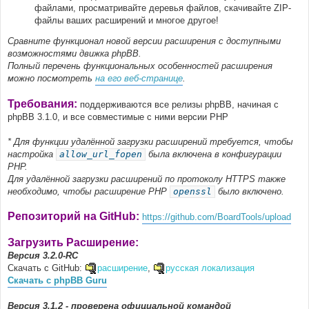
файлами, просматривайте деревья файлов, скачивайте ZIP-
файлы ваших расширений и многое другое!
Сравните функционал новой версии расширения с доступными
возможностями движка phpBB.
Полный перечень функциональных особенностей расширения
можно посмотреть
на его веб-странице
.
Требования:
поддерживаются все релизы phpBB, начиная с
phpBB 3.1.0, и все совместимые с ними версии PHP
* Для функции удалённой загрузки расширений требуется, чтобы
настройка
allow_url_fopen
была включена в конфигурации
PHP.
Для удалённой загрузки расширений по протоколу HTTPS также
необходимо, чтобы расширение PHP
openssl
было включено.
Репозиторий на GitHub:
https://github.com/BoardTools/upload
Загрузить Расширение:
Версия 3.2.0-RC
Скачать с GitHub:
расширение
,
русская локализация
Скачать с phpBB Guru
Версия 3.1.2 - проверена официальной командой