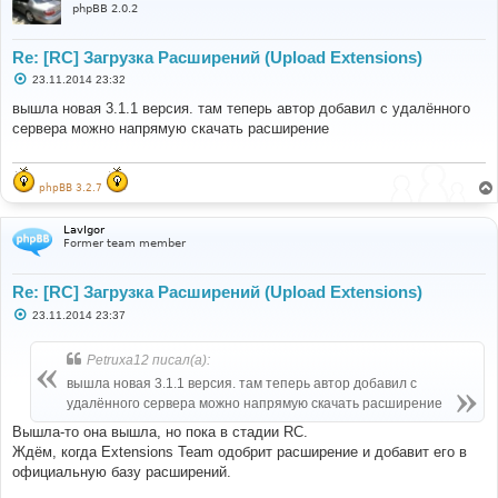
phpBB 2.0.2
Re: [RC] Загрузка Расширений (Upload Extensions)
С
23.11.2014 23:32
о
о
вышла новая 3.1.1 версия. там теперь автор добавил с удалённого
б
сервера можно напрямую скачать расширение
щ
е
н
и
е
phpBB 3.2.7
LavIgor
Former team member
Re: [RC] Загрузка Расширений (Upload Extensions)
С
23.11.2014 23:37
о
о
б
Petruxa12 писал(а):
щ
е
вышла новая 3.1.1 версия. там теперь автор добавил с
н
удалённого сервера можно напрямую скачать расширение
и
е
Вышла-то она вышла, но пока в стадии RC.
Ждём, когда Extensions Team одобрит расширение и добавит его в
официальную базу расширений.