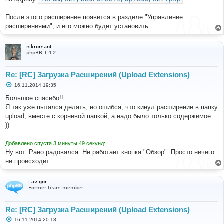
После этого расширение появится в разделе "Управление
расширениями", и его можно будет установить.
nikromant
phpBB 1.4.2
Re: [RC] Загрузка Расширений (Upload Extensions)
С
16.11.2014 19:35
о
о
Большое спасибо!!
б
Я так уже пытался делать, но ошибся, что кинул расширение в папку
щ
е
upload, вместе с корневой папкой, а надо было только содержимое.
н
))
и
е
Добавлено спустя 3 минуты 49 секунд:
Ну вот. Рано радовался. Не работает кнопка "Обзор". Просто ничего
не происходит.
LavIgor
Former team member
Re: [RC] Загрузка Расширений (Upload Extensions)
С
16.11.2014 20:18