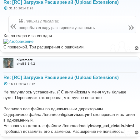
Re: [RC] Загрузка Расширений (Upload Extensions)
С
31.10.2014 2:28
о
о
б
Petruxa12 писал(а):
щ
е
попробывал пару расширении установить
н
и
Ха, за вчера и за сегодня -
е
С проверкой. Три расширения с ошибками.
nikromant
phpBB 1.4.2
Re: [RC] Загрузка Расширений (Upload Extensions)
С
16.11.2014 19:16
о
о
Не получилось установить. (( С английским у меня чуть больше
б
нуля. Переводчик так перевел, что лучше не стало.
щ
е
н
Распихал все файлы по одноименным директориям.
и
е
Содержимое файла /forum/config/
services.yml
скопировал и вставил
в одноименный.
Не знаю что делать с файлом /forum/adm/style/
acp_ext_details.html
.
Пробовал вставлять его с заменой. Расширение не появилось.