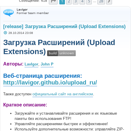
Страница
1
из
28
1
2
3
4
5
28
След.
Сообщений: 418
…
LavIgor
Former team member
[release] Загрузка Расширений (Upload Extensions)
С
28.10.2014 23:08
о
о
Загрузка Расширений (Upload
б
щ
Extensions)
е
н
и
е
Авторы:
LavIgor
,
John P
Веб-страница расширения:
http://lavigor.github.io/upload_ru/
Также доступен
официальный сайт на английском
.
Краткое описание:
Загружайте и устанавливайте расширения и их языковые
пакеты без использования FTP!
Управляйте расширениями быстрее и эффективнее!
Используйте дополнительные возможности: управляйте ZIP-