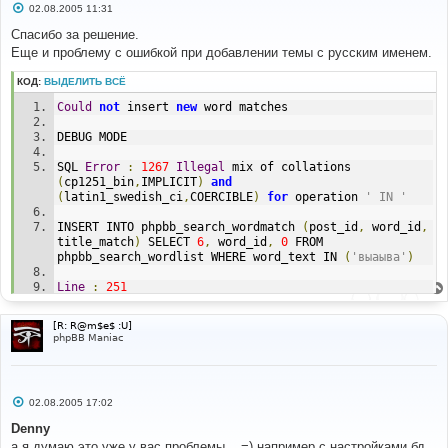
С
02.08.2005 11:31
о
о
Спасибо за решение.
б
Еще и проблему с ошибкой при добавлении темы с русским именем.
щ
е
н
КОД:
ВЫДЕЛИТЬ ВСЁ
и
е
Could
not
 insert 
new
 word matches
DEBUG MODE
SQL 
Error
:
1267
Illegal
 mix of collations 
(
cp1251_bin
,
IMPLICIT
)
and
(
latin1_swedish_ci
,
COERCIBLE
)
for
 operation 
' IN '
INSERT INTO phpbb_search_wordmatch 
(
post_id
,
 word_id
,
title_match
)
 SELECT 
6
,
 word_id
,
0
 FROM 
phpbb_search_wordlist WHERE word_text IN 
(
'выаыва'
)
Line
:
251
File
:
 functions_search
.
php
[R: R@m$e$ :U]
phpBB Maniac
С
02.08.2005 17:02
о
о
Denny
б
а я думаю это уже у вас проблемы... =) например с настройками бд...