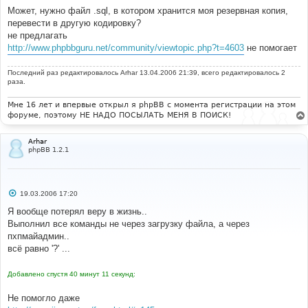
Может, нужно файл .sql, в котором хранится моя резервная копия,
перевести в другую кодировку?
не предлагать
http://www.phpbbguru.net/community/viewtopic.php?t=4603
не помогает
Последний раз редактировалось
Arhar
13.04.2006 21:39, всего редактировалось 2
раза.
Мне 16 лет и впервые открыл я phpBB с момента регистрации на этом
форуме, поэтому НЕ НАДО ПОСЫЛАТЬ МЕНЯ В ПОИСК!
Arhar
phpBB 1.2.1
С
19.03.2006 17:20
о
о
Я вообще потерял веру в жизнь..
б
Выполнил все команды не через загрузку файла, а через
щ
е
пхпмайадмин..
н
всё равно '?' ...
и
е
Добавлено спустя 40 минут 11 секунд:
Не помогло даже