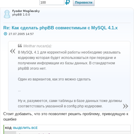
Fyodor Mogilevsky
phpBB 1.0.0
Re: Как сделать phpBB совместимым с MySQL 4.1.х
С
27.07.2005 14:57
о
о
б
Meithar писал(а):
щ
е
В MySQL 4.1 для корректной работы необходимо указывать
н
кодировку которая будет использоваться при передаче и
и
е
получении информации из базы данных. В стандартном
phpBB этого нет.
Один из вариантов, как это можно сделать
...
Ну и, разумеется, сами таблицы в базе данных тоже должны
соответстовать указанной в config.php кодировке.
Стоит добавить, что это позволяет решить проблему, приводящую к
ошибке
КОД:
ВЫДЕЛИТЬ ВСЁ