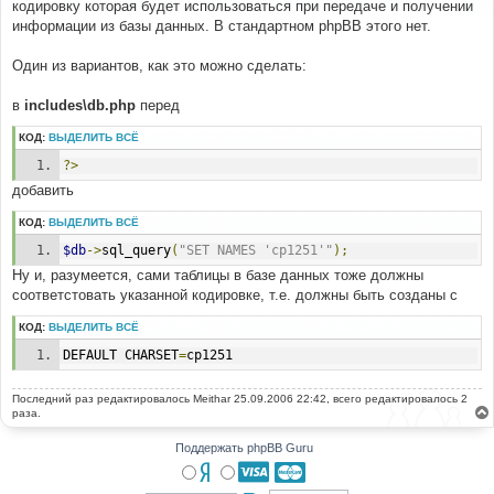
кодировку которая будет использоваться при передаче и получении
щ
е
информации из базы данных. В стандартном phpBB этого нет.
н
и
е
Один из вариантов, как это можно сделать:
в
includes\db.php
перед
КОД:
ВЫДЕЛИТЬ ВСЁ
?>
добавить
КОД:
ВЫДЕЛИТЬ ВСЁ
$db
->
sql_query
(
"SET NAMES 'cp1251'"
);
Ну и, разумеется, сами таблицы в базе данных тоже должны
соответстовать указанной кодировке, т.е. должны быть созданы с
КОД:
ВЫДЕЛИТЬ ВСЁ
DEFAULT CHARSET
=
cp1251
Последний раз редактировалось
Meithar
25.09.2006 22:42, всего редактировалось 2
раза.
Поддержать phpBB Guru