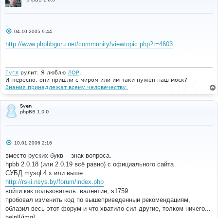
С
04.10.2005 9:44
о
о
http://www.phpbbguru.net/community/viewtopic.php?t=4603
б
щ
е
н
и
Гугл
рулит. Я люблю
ЛОР
.
е
Интересно, они пришли с миром или им таки нужен наш моск?
Знания принадлежат всему человечеству.
Sven
phpBB 1.0.0
С
10.01.2006 2:16
о
о
вместо руских букв -- знак вопроса.
б
hpbb 2.0.18 (или 2.0.19 всё равно) с официального сайта
щ
е
СУБД mysql 4.x или выше
н
http://rski.nsys.by/forum/index.php
и
е
войти как пользователь: валентин, s1759
пробовал изменить код по вышеприведенныи рекомендациям,
облазил весь этот форум и что хватило сил другие, толком ничего...
help![/img]