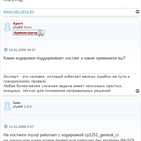
www.rski.nsys.by
Xpert
phpBB Guru
С
10.01.2006 20:07
о
о
Какие кодировки поддерживает хостинг и какие применили вы?
б
щ
е
н
и
Эксперт - это человек, который избегает мелких ошибок на пути к
е
грандиозному провалу.
Любая более-менее сложная задача имеет несколько простых,
изящных, лёгких для понимания неправильных решений
Sven
phpBB 1.0.0
С
11.01.2006 0:57
о
о
На хостинге mysql работает с кодировкой cp1251_general_ci
б
на локальном компьютере (моём) всё работает без проблем (MySQL