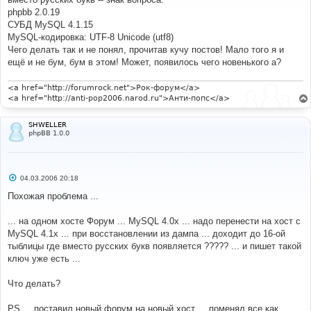
щ
е
phpbb 2.0.19
н
СУБД MySQL 4.1.15
и
е
MySQL-кодировка: UTF-8 Unicode (utf8)
Чего делать так и не понял, прочитав кучу постов! Мало того я и
ещё и не бум, бум в этом! Может, появилось чего новенького а?
<a href="http://forumrock.net">Рок-форум</a>
<a href="http://anti-pop2006.narod.ru">Анти-попс</a>
SHWELLER
phpBB 1.0.0
С
04.03.2006 20:18
о
о
Похожая проблема ...
б
щ
е
... на одном хосте Форум ... MySQL 4.0х ... надо перенести на хост с
н
MySQL 4.1х ... при восстановлении из дампа ... доходит до 16-ой
и
е
тыблицы где вместо русских букв появляется ????? ... и пишет такой
ключ уже есть ...
Что делать?
PS ... поставил новый форум на новый хост ... поменял все как