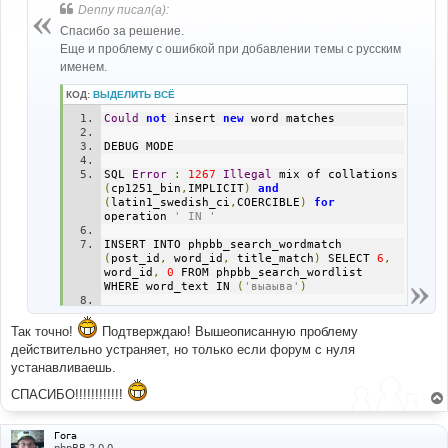
б
Denny писал(а):
щ
е
Спасибо за решение.
н
Еще и проблему с ошибкой при добавлении темы с русским
и
е
именем.
КОД:
ВЫДЕЛИТЬ ВСЁ
Could
not
 insert 
new
 word matches
DEBUG MODE
SQL 
Error
:
1267
Illegal
 mix of collations 
(
cp1251_bin
,
IMPLICIT
)
and
(
latin1_swedish_ci
,
COERCIBLE
)
for
operation 
' IN '
INSERT INTO phpbb_search_wordmatch 
(
post_id
,
 word_id
,
 title_match
)
 SELECT 
6
,
word_id
,
0
 FROM phpbb_search_wordlist 
WHERE word_text IN 
(
'выаыва'
)
Line
:
251
File
:
 functions_search
.
php
Так точно!
Подтверждаю! Вышеописанную проблему
действительно устраняет, но только если форум с нуля
устанавливаешь.
СПАСИБО!!!!!!!!!!!!
Гога
phpBB 2.0.0