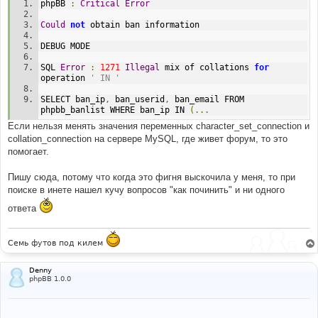
phpBB 
:
Critical
Error
Could
not
 obtain ban information
DEBUG MODE
SQL 
Error
:
1271
Illegal
 mix of collations 
for
operation 
' IN '
SELECT ban_ip
,
 ban_userid
,
 ban_email FROM 
phpbb_banlist WHERE ban_ip IN 
(...
Если нельзя менять значения переменных character_set_connection и
collation_connection на сервере MySQL, где живет форум, то это
помогает.
Пишу сюда, потому что когда это фигня выскочила у меня, то при
поиске в инете нашел кучу вопросов "как починить" и ни одного
ответа
Семь футов под килем
Denny
phpBB 1.0.0