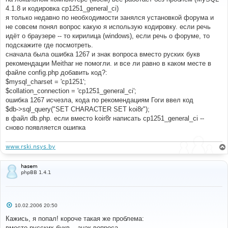
щ
е
4.1.8 и кодировка cp1251_general_ci)
н
я только недавно по необходимости занялся установкой форума и
и
е
не совсем понял вопрос какую я использую кодировку. если речь
идёт о браузере -- то кирилица (windows), если речь о форуме, то
подскажите где посмотреть.
сначала была ошибка 1267 и знак вопроса вместо руских букв
рекомендации Meithar не помогли. и все ли равно в каком месте в
файле config.php добавить код?:
$mysql_charset = 'cp1251';
$collation_connection = 'cp1251_general_ci';
ошибка 1267 исчезла, кода по рекомендациям Гоги ввел код
$db->sql_query("SET CHARACTER SET koi8r");
в файл db.php. если вместо koir8r написать ср1251_general_ci --
сново появляется ошипка
www.rski.nsys.by
hasem
phpBB 1.4.1
С
10.02.2006 20:50
о
о
Кажись, я попал! короче такая же проблема:
б
вместо русских букв -- знак вопроса.