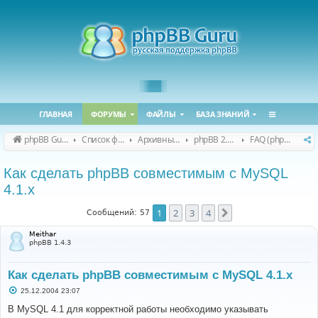
ГЛАВНАЯ
ФОРУМЫ
ФАЙЛЫ
БАЗА ЗНАНИЙ
phpBB Guru
Список форумов
Архивные форумы
phpBB 2.0.x (архив)
FAQ (phpBB 2.0.x)
Как сделать phpBB совместимым с MySQL
4.1.х
1
2
3
4
След.
Сообщений: 57
Meithar
phpBB 1.4.3
Как сделать phpBB совместимым с MySQL 4.1.х
С
25.12.2004 23:07
о
о
В MySQL 4.1 для корректной работы необходимо указывать
б