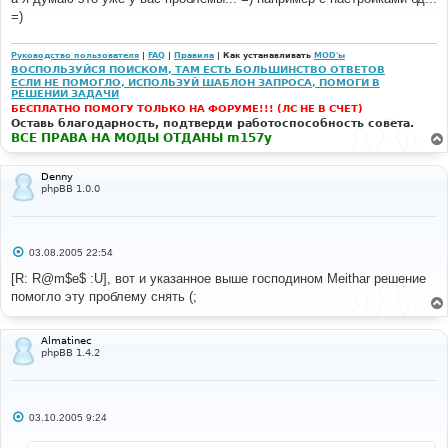
щ
е
=)
н
и
е
Руководство пользователя
|
FAQ
|
Правила
| Как устанавливать
MOD'ы
ВОСПОЛЬЗУЙСЯ ПОИСКОМ, ТАМ ЕСТЬ БОЛЬШИНСТВО ОТВЕТОВ
ЕСЛИ НЕ ПОМОГЛО, ИСПОЛЬЗУЙ ШАБЛОН ЗАПРОСА, ПОМОГИ В
РЕШЕНИИ ЗАДАЧИ
БЕСПЛАТНО ПОМОГУ ТОЛЬКО НА ФОРУМЕ!!! (ЛС НЕ В СЧЕТ)
Оставь благодарность, подтверди работоспособность совета.
ВСЕ ПРАВА НА МОДЫ ОТДАНЫ m157y
Denny
phpBB 1.0.0
С
03.08.2005 22:54
о
о
[R: R@m$e$ :U], вот и указанное выше господином Meithar решение
б
помогло эту проблему снять (;
щ
е
н
и
Almatinec
е
phpBB 1.4.2
С
03.10.2005 9:24
о
о