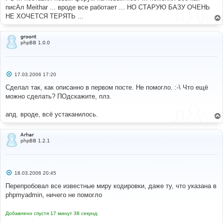
писАл Meithar ... вроде все работает ... НО СТАРУЮ БАЗУ ОЧЕНЬ
НЕ ХОЧЕТСЯ ТЕРЯТЬ ...
groont
phpBB 1.0.0
С
17.03.2006 17:20
о
о
Сделал так, как описанно в первом посте. Не помогло. :-\ Что ещё
б
можно сделать? ПОдскажите, плз.
щ
е
н
апд. вроде, всё устаканилось.
и
е
Arhar
phpBB 1.2.1
С
18.03.2006 20:45
о
о
Перепробовал все известные миру кодировки, даже ту, что указана в
б
phpmyadmin, ничего не помогло
щ
е
н
Добавлено спустя 17 минут 38 секунд:
и
е