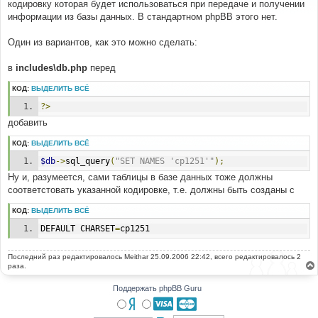
кодировку которая будет использоваться при передаче и получении
щ
е
информации из базы данных. В стандартном phpBB этого нет.
н
и
е
Один из вариантов, как это можно сделать:
в
includes\db.php
перед
КОД:
ВЫДЕЛИТЬ ВСЁ
?>
добавить
КОД:
ВЫДЕЛИТЬ ВСЁ
$db
->
sql_query
(
"SET NAMES 'cp1251'"
);
Ну и, разумеется, сами таблицы в базе данных тоже должны
соответстовать указанной кодировке, т.е. должны быть созданы с
КОД:
ВЫДЕЛИТЬ ВСЁ
DEFAULT CHARSET
=
cp1251
Последний раз редактировалось
Meithar
25.09.2006 22:42, всего редактировалось 2
раза.
Поддержать phpBB Guru