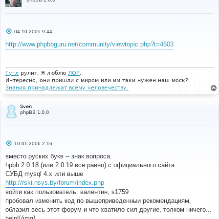
С
04.10.2005 9:44
о
о
http://www.phpbbguru.net/community/viewtopic.php?t=4603
б
щ
е
н
и
Гугл
рулит. Я люблю
ЛОР
.
е
Интересно, они пришли с миром или им таки нужен наш моск?
Знания принадлежат всему человечеству.
Sven
phpBB 1.0.0
С
10.01.2006 2:16
о
о
вместо руских букв -- знак вопроса.
б
hpbb 2.0.18 (или 2.0.19 всё равно) с официального сайта
щ
е
СУБД mysql 4.x или выше
н
http://rski.nsys.by/forum/index.php
и
е
войти как пользователь: валентин, s1759
пробовал изменить код по вышеприведенныи рекомендациям,
облазил весь этот форум и что хватило сил другие, толком ничего...
help![/img]