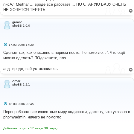
писАл Meithar ... вроде все работает ... НО СТАРУЮ БАЗУ ОЧЕНЬ
НЕ ХОЧЕТСЯ ТЕРЯТЬ ...
groont
phpBB 1.0.0
С
17.03.2006 17:20
о
о
Сделал так, как описанно в первом посте. Не помогло. :-\ Что ещё
б
можно сделать? ПОдскажите, плз.
щ
е
н
апд. вроде, всё устаканилось.
и
е
Arhar
phpBB 1.2.1
С
18.03.2006 20:45
о
о
Перепробовал все известные миру кодировки, даже ту, что указана в
б
phpmyadmin, ничего не помогло
щ
е
н
Добавлено спустя 17 минут 38 секунд:
и
е