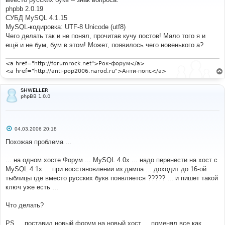
щ
е
phpbb 2.0.19
н
СУБД MySQL 4.1.15
и
е
MySQL-кодировка: UTF-8 Unicode (utf8)
Чего делать так и не понял, прочитав кучу постов! Мало того я и
ещё и не бум, бум в этом! Может, появилось чего новенького а?
<a href="http://forumrock.net">Рок-форум</a>
<a href="http://anti-pop2006.narod.ru">Анти-попс</a>
SHWELLER
phpBB 1.0.0
С
04.03.2006 20:18
о
о
Похожая проблема ...
б
щ
е
... на одном хосте Форум ... MySQL 4.0х ... надо перенести на хост с
н
MySQL 4.1х ... при восстановлении из дампа ... доходит до 16-ой
и
е
тыблицы где вместо русских букв появляется ????? ... и пишет такой
ключ уже есть ...
Что делать?
PS ... поставил новый форум на новый хост ... поменял все как