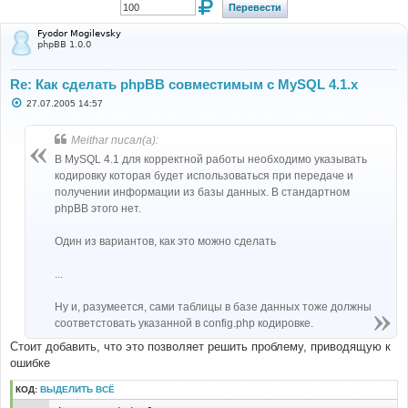
Fyodor Mogilevsky
phpBB 1.0.0
Re: Как сделать phpBB совместимым с MySQL 4.1.х
С
27.07.2005 14:57
о
о
б
Meithar писал(а):
щ
е
В MySQL 4.1 для корректной работы необходимо указывать
н
кодировку которая будет использоваться при передаче и
и
е
получении информации из базы данных. В стандартном
phpBB этого нет.
Один из вариантов, как это можно сделать
...
Ну и, разумеется, сами таблицы в базе данных тоже должны
соответстовать указанной в config.php кодировке.
Стоит добавить, что это позволяет решить проблему, приводящую к
ошибке
КОД:
ВЫДЕЛИТЬ ВСЁ