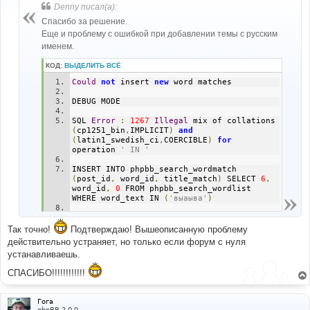
б
Denny писал(а):
щ
е
Спасибо за решение.
н
Еще и проблему с ошибкой при добавлении темы с русским
и
е
именем.
КОД:
ВЫДЕЛИТЬ ВСЁ
Could
not
 insert 
new
 word matches
DEBUG MODE
SQL 
Error
:
1267
Illegal
 mix of collations 
(
cp1251_bin
,
IMPLICIT
)
and
(
latin1_swedish_ci
,
COERCIBLE
)
for
operation 
' IN '
INSERT INTO phpbb_search_wordmatch 
(
post_id
,
 word_id
,
 title_match
)
 SELECT 
6
,
word_id
,
0
 FROM phpbb_search_wordlist 
WHERE word_text IN 
(
'выаыва'
)
Line
:
251
File
:
 functions_search
.
php
Так точно!
Подтверждаю! Вышеописанную проблему
действительно устраняет, но только если форум с нуля
устанавливаешь.
СПАСИБО!!!!!!!!!!!!
Гога
phpBB 2.0.0