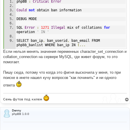
phpBB 
:
Critical
Error
Could
not
 obtain ban information
DEBUG MODE
SQL 
Error
:
1271
Illegal
 mix of collations 
for
operation 
' IN '
SELECT ban_ip
,
 ban_userid
,
 ban_email FROM 
phpbb_banlist WHERE ban_ip IN 
(...
Если нельзя менять значения переменных character_set_connection и
collation_connection на сервере MySQL, где живет форум, то это
помогает.
Пишу сюда, потому что когда это фигня выскочила у меня, то при
поиске в инете нашел кучу вопросов "как починить" и ни одного
ответа
Семь футов под килем
Denny
phpBB 1.0.0