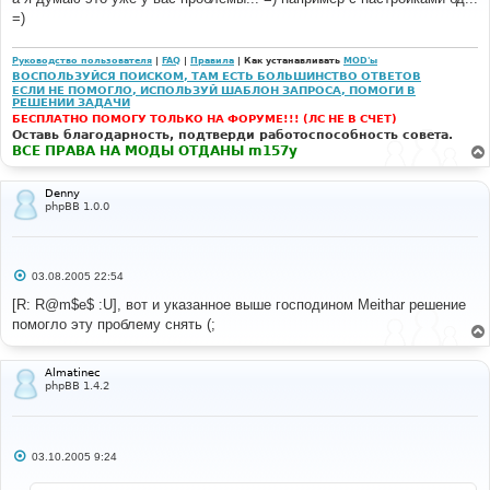
щ
е
=)
н
и
е
Руководство пользователя
|
FAQ
|
Правила
| Как устанавливать
MOD'ы
ВОСПОЛЬЗУЙСЯ ПОИСКОМ, ТАМ ЕСТЬ БОЛЬШИНСТВО ОТВЕТОВ
ЕСЛИ НЕ ПОМОГЛО, ИСПОЛЬЗУЙ ШАБЛОН ЗАПРОСА, ПОМОГИ В
РЕШЕНИИ ЗАДАЧИ
БЕСПЛАТНО ПОМОГУ ТОЛЬКО НА ФОРУМЕ!!! (ЛС НЕ В СЧЕТ)
Оставь благодарность, подтверди работоспособность совета.
ВСЕ ПРАВА НА МОДЫ ОТДАНЫ m157y
Denny
phpBB 1.0.0
С
03.08.2005 22:54
о
о
[R: R@m$e$ :U], вот и указанное выше господином Meithar решение
б
помогло эту проблему снять (;
щ
е
н
и
Almatinec
е
phpBB 1.4.2
С
03.10.2005 9:24
о
о