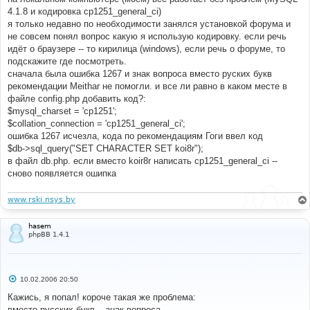
щ
е
4.1.8 и кодировка cp1251_general_ci)
н
я только недавно по необходимости занялся установкой форума и
и
е
не совсем понял вопрос какую я использую кодировку. если речь
идёт о браузере -- то кирилица (windows), если речь о форуме, то
подскажите где посмотреть.
сначала была ошибка 1267 и знак вопроса вместо руских букв
рекомендации Meithar не помогли. и все ли равно в каком месте в
файле config.php добавить код?:
$mysql_charset = 'cp1251';
$collation_connection = 'cp1251_general_ci';
ошибка 1267 исчезла, кода по рекомендациям Гоги ввел код
$db->sql_query("SET CHARACTER SET koi8r");
в файл db.php. если вместо koir8r написать ср1251_general_ci --
сново появляется ошипка
www.rski.nsys.by
hasem
phpBB 1.4.1
С
10.02.2006 20:50
о
о
Кажись, я попал! короче такая же проблема:
б
вместо русских букв -- знак вопроса.