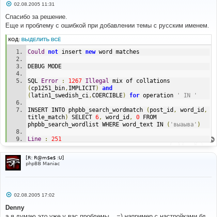
С
02.08.2005 11:31
о
о
Спасибо за решение.
б
Еще и проблему с ошибкой при добавлении темы с русским именем.
щ
е
н
КОД:
ВЫДЕЛИТЬ ВСЁ
и
е
Could
not
 insert 
new
 word matches
DEBUG MODE
SQL 
Error
:
1267
Illegal
 mix of collations 
(
cp1251_bin
,
IMPLICIT
)
and
(
latin1_swedish_ci
,
COERCIBLE
)
for
 operation 
' IN '
INSERT INTO phpbb_search_wordmatch 
(
post_id
,
 word_id
,
title_match
)
 SELECT 
6
,
 word_id
,
0
 FROM 
phpbb_search_wordlist WHERE word_text IN 
(
'выаыва'
)
Line
:
251
File
:
 functions_search
.
php
[R: R@m$e$ :U]
phpBB Maniac
С
02.08.2005 17:02
о
о
Denny
б
а я думаю это уже у вас проблемы... =) например с настройками бд...