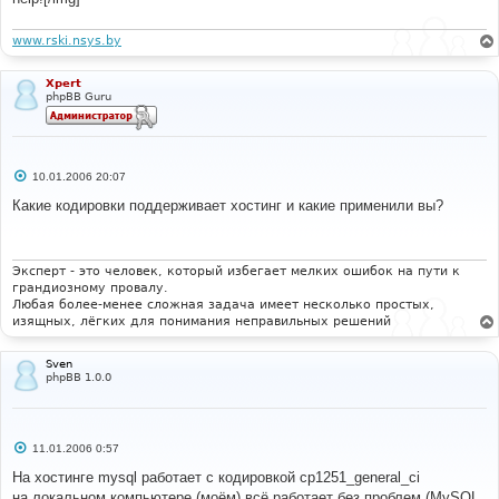
www.rski.nsys.by
Xpert
phpBB Guru
С
10.01.2006 20:07
о
о
Какие кодировки поддерживает хостинг и какие применили вы?
б
щ
е
н
и
Эксперт - это человек, который избегает мелких ошибок на пути к
е
грандиозному провалу.
Любая более-менее сложная задача имеет несколько простых,
изящных, лёгких для понимания неправильных решений
Sven
phpBB 1.0.0
С
11.01.2006 0:57
о
о
На хостинге mysql работает с кодировкой cp1251_general_ci
б
на локальном компьютере (моём) всё работает без проблем (MySQL