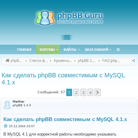
ГЛАВНАЯ
ФОРУМЫ
ФАЙЛЫ
БАЗА ЗНАНИЙ
phpBB Guru
Список форумов
Архивные форумы
phpBB 2.0.x (архив)
FAQ (phpBB 2.0.x)
Как сделать phpBB совместимым с MySQL
4.1.х
1
2
3
4
След.
Сообщений: 57
Meithar
phpBB 1.4.3
Как сделать phpBB совместимым с MySQL 4.1.х
С
25.12.2004 23:07
о
о
В MySQL 4.1 для корректной работы необходимо указывать
б