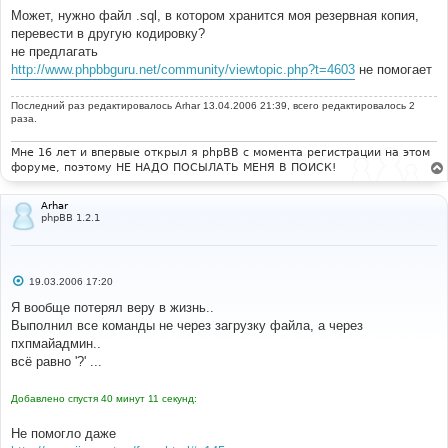
Может, нужно файл .sql, в котором хранится моя резервная копия,
перевести в другую кодировку?
не предлагать
http://www.phpbbguru.net/community/viewtopic.php?t=4603
не помогает
Последний раз редактировалось
Arhar
13.04.2006 21:39, всего редактировалось 2
раза.
Мне 16 лет и впервые открыл я phpBB с момента регистрации на этом
форуме, поэтому НЕ НАДО ПОСЫЛАТЬ МЕНЯ В ПОИСК!
Arhar
phpBB 1.2.1
С
19.03.2006 17:20
о
о
Я вообще потерял веру в жизнь..
б
Выполнил все команды не через загрузку файла, а через
щ
е
пхпмайадмин..
н
всё равно '?' ...
и
е
Добавлено спустя 40 минут 11 секунд:
Не помогло даже