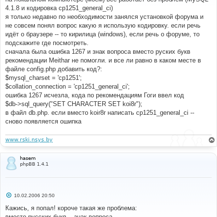
щ
е
4.1.8 и кодировка cp1251_general_ci)
н
я только недавно по необходимости занялся установкой форума и
и
е
не совсем понял вопрос какую я использую кодировку. если речь
идёт о браузере -- то кирилица (windows), если речь о форуме, то
подскажите где посмотреть.
сначала была ошибка 1267 и знак вопроса вместо руских букв
рекомендации Meithar не помогли. и все ли равно в каком месте в
файле config.php добавить код?:
$mysql_charset = 'cp1251';
$collation_connection = 'cp1251_general_ci';
ошибка 1267 исчезла, кода по рекомендациям Гоги ввел код
$db->sql_query("SET CHARACTER SET koi8r");
в файл db.php. если вместо koir8r написать ср1251_general_ci --
сново появляется ошипка
www.rski.nsys.by
hasem
phpBB 1.4.1
С
10.02.2006 20:50
о
о
Кажись, я попал! короче такая же проблема:
б
вместо русских букв -- знак вопроса.