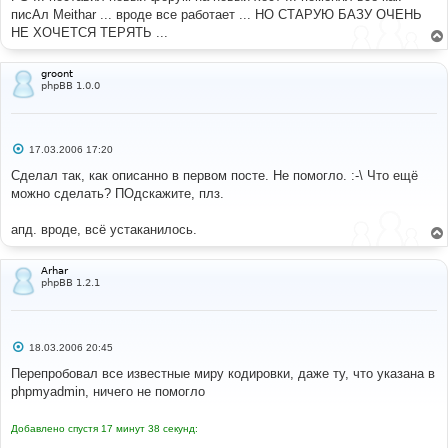
писАл Meithar ... вроде все работает ... НО СТАРУЮ БАЗУ ОЧЕНЬ
НЕ ХОЧЕТСЯ ТЕРЯТЬ ...
groont
phpBB 1.0.0
С
17.03.2006 17:20
о
о
Сделал так, как описанно в первом посте. Не помогло. :-\ Что ещё
б
можно сделать? ПОдскажите, плз.
щ
е
н
апд. вроде, всё устаканилось.
и
е
Arhar
phpBB 1.2.1
С
18.03.2006 20:45
о
о
Перепробовал все известные миру кодировки, даже ту, что указана в
б
phpmyadmin, ничего не помогло
щ
е
н
Добавлено спустя 17 минут 38 секунд:
и
е