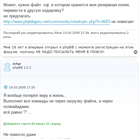
Может, нужно файл .sql, в котором хранится моя резервная копия,
перевести в другую кодировку?
не предлагать
http://www.phpbbguru.net/community/viewtopic.php?t=4603
не помогает
Последний раз редактировалось
Arhar
13.04.2006 21:39, всего редактировалось 2
раза.
Мне 16 лет и впервые открыл я phpBB с момента регистрации на этом
форуме, поэтому НЕ НАДО ПОСЫЛАТЬ МЕНЯ В ПОИСК!
Arhar
phpBB 1.2.1
С
19.03.2006 17:20
о
о
Я вообще потерял веру в жизнь..
б
Выполнил все команды не через загрузку файла, а через
щ
е
пхпмайадмин..
н
всё равно '?' ...
и
е
Добавлено спустя 40 минут 11 секунд:
Не помогло даже