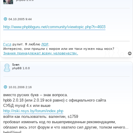
С
04.10.2005 9:44
о
о
http://www.phpbbguru.net/community/viewtopic.php?t=4603
б
щ
е
н
и
Гугл
рулит. Я люблю
ЛОР
.
е
Интересно, они пришли с миром или им таки нужен наш моск?
Знания принадлежат всему человечеству.
Sven
phpBB 1.0.0
С
10.01.2006 2:16
о
о
вместо руских букв -- знак вопроса.
б
hpbb 2.0.18 (или 2.0.19 всё равно) с официального сайта
щ
е
СУБД mysql 4.x или выше
н
http://rski.nsys.by/forum/index.php
и
е
войти как пользователь: валентин, s1759
пробовал изменить код по вышеприведенныи рекомендациям,
облазил весь этот форум и что хватило сил другие, толком ничего...
help![/img]