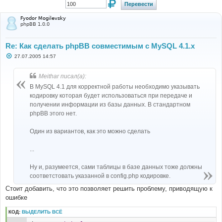
Fyodor Mogilevsky
phpBB 1.0.0
Re: Как сделать phpBB совместимым с MySQL 4.1.х
С
27.07.2005 14:57
о
о
б
Meithar писал(а):
щ
е
В MySQL 4.1 для корректной работы необходимо указывать
н
кодировку которая будет использоваться при передаче и
и
е
получении информации из базы данных. В стандартном
phpBB этого нет.
Один из вариантов, как это можно сделать
...
Ну и, разумеется, сами таблицы в базе данных тоже должны
соответстовать указанной в config.php кодировке.
Стоит добавить, что это позволяет решить проблему, приводящую к
ошибке
КОД:
ВЫДЕЛИТЬ ВСЁ