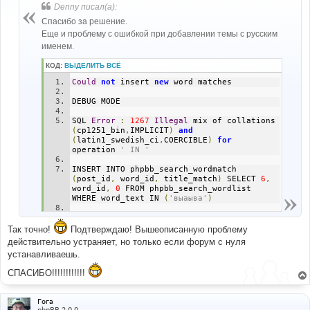
б
Denny писал(а):
щ
е
Спасибо за решение.
н
Еще и проблему с ошибкой при добавлении темы с русским
и
е
именем.
КОД:
ВЫДЕЛИТЬ ВСЁ
Could
not
 insert 
new
 word matches
DEBUG MODE
SQL 
Error
:
1267
Illegal
 mix of collations 
(
cp1251_bin
,
IMPLICIT
)
and
(
latin1_swedish_ci
,
COERCIBLE
)
for
operation 
' IN '
INSERT INTO phpbb_search_wordmatch 
(
post_id
,
 word_id
,
 title_match
)
 SELECT 
6
,
word_id
,
0
 FROM phpbb_search_wordlist 
WHERE word_text IN 
(
'выаыва'
)
Line
:
251
File
:
 functions_search
.
php
Так точно!
Подтверждаю! Вышеописанную проблему
действительно устраняет, но только если форум с нуля
устанавливаешь.
СПАСИБО!!!!!!!!!!!!
Гога
phpBB 2.0.0