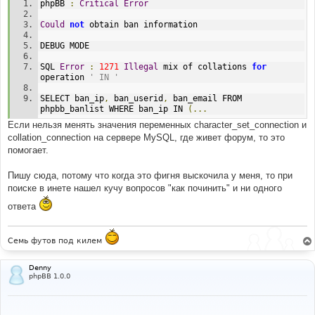
phpBB 
:
Critical
Error
Could
not
 obtain ban information
DEBUG MODE
SQL 
Error
:
1271
Illegal
 mix of collations 
for
operation 
' IN '
SELECT ban_ip
,
 ban_userid
,
 ban_email FROM 
phpbb_banlist WHERE ban_ip IN 
(...
Если нельзя менять значения переменных character_set_connection и
collation_connection на сервере MySQL, где живет форум, то это
помогает.
Пишу сюда, потому что когда это фигня выскочила у меня, то при
поиске в инете нашел кучу вопросов "как починить" и ни одного
ответа
Семь футов под килем
Denny
phpBB 1.0.0