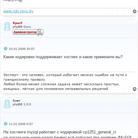
www.rski.nsys.by
Xpert
phpBB Guru
С
10.01.2006 20:07
о
о
Какие кодировки поддерживает хостинг и какие применили вы?
б
щ
е
н
и
Эксперт - это человек, который избегает мелких ошибок на пути к
е
грандиозному провалу.
Любая более-менее сложная задача имеет несколько простых,
изящных, лёгких для понимания неправильных решений
Sven
phpBB 1.0.0
С
11.01.2006 0:57
о
о
На хостинге mysql работает с кодировкой cp1251_general_ci
б
на локальном компьютере (моём) всё работает без проблем (MySQL