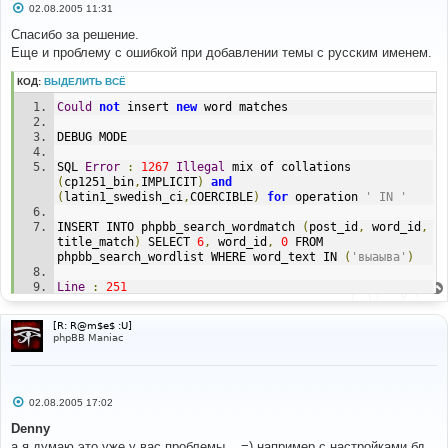
С
02.08.2005 11:31
о
о
Спасибо за решение.
б
Еще и проблему с ошибкой при добавлении темы с русским именем.
щ
е
н
КОД:
ВЫДЕЛИТЬ ВСЁ
и
е
Could
not
 insert 
new
 word matches
DEBUG MODE
SQL 
Error
:
1267
Illegal
 mix of collations 
(
cp1251_bin
,
IMPLICIT
)
and
(
latin1_swedish_ci
,
COERCIBLE
)
for
 operation 
' IN '
INSERT INTO phpbb_search_wordmatch 
(
post_id
,
 word_id
,
title_match
)
 SELECT 
6
,
 word_id
,
0
 FROM 
phpbb_search_wordlist WHERE word_text IN 
(
'выаыва'
)
Line
:
251
File
:
 functions_search
.
php
[R: R@m$e$ :U]
phpBB Maniac
С
02.08.2005 17:02
о
о
Denny
б
а я думаю это уже у вас проблемы... =) например с настройками бд...