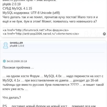
щ
е
phpbb 2.0.19
н
СУБД MySQL 4.1.15
и
е
MySQL-кодировка: UTF-8 Unicode (utf8)
Чего делать так и не понял, прочитав кучу постов! Мало того я и
ещё и не бум, бум в этом! Может, появилось чего новенького а?
<a href="http://forumrock.net">Рок-форум</a>
<a href="http://anti-pop2006.narod.ru">Анти-попс</a>
SHWELLER
phpBB 1.0.0
С
04.03.2006 20:18
о
о
Похожая проблема ...
б
щ
е
... на одном хосте Форум ... MySQL 4.0х ... надо перенести на хост с
н
MySQL 4.1х ... при восстановлении из дампа ... доходит до 16-ой
и
е
тыблицы где вместо русских букв появляется ????? ... и пишет такой
ключ уже есть ...
Что делать?
PS ... поставил новый форум на новый хост ... поменял все как