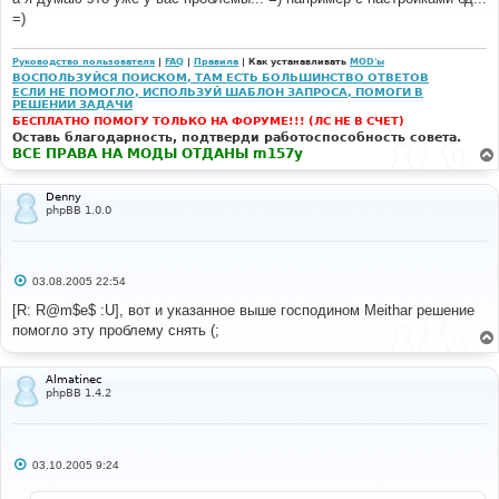
щ
е
=)
н
и
е
Руководство пользователя
|
FAQ
|
Правила
| Как устанавливать
MOD'ы
ВОСПОЛЬЗУЙСЯ ПОИСКОМ, ТАМ ЕСТЬ БОЛЬШИНСТВО ОТВЕТОВ
ЕСЛИ НЕ ПОМОГЛО, ИСПОЛЬЗУЙ ШАБЛОН ЗАПРОСА, ПОМОГИ В
РЕШЕНИИ ЗАДАЧИ
БЕСПЛАТНО ПОМОГУ ТОЛЬКО НА ФОРУМЕ!!! (ЛС НЕ В СЧЕТ)
Оставь благодарность, подтверди работоспособность совета.
ВСЕ ПРАВА НА МОДЫ ОТДАНЫ m157y
Denny
phpBB 1.0.0
С
03.08.2005 22:54
о
о
[R: R@m$e$ :U], вот и указанное выше господином Meithar решение
б
помогло эту проблему снять (;
щ
е
н
и
Almatinec
е
phpBB 1.4.2
С
03.10.2005 9:24
о
о