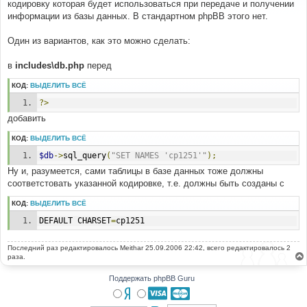
кодировку которая будет использоваться при передаче и получении
щ
е
информации из базы данных. В стандартном phpBB этого нет.
н
и
е
Один из вариантов, как это можно сделать:
в
includes\db.php
перед
КОД:
ВЫДЕЛИТЬ ВСЁ
?>
добавить
КОД:
ВЫДЕЛИТЬ ВСЁ
$db
->
sql_query
(
"SET NAMES 'cp1251'"
);
Ну и, разумеется, сами таблицы в базе данных тоже должны
соответстовать указанной кодировке, т.е. должны быть созданы с
КОД:
ВЫДЕЛИТЬ ВСЁ
DEFAULT CHARSET
=
cp1251
Последний раз редактировалось
Meithar
25.09.2006 22:42, всего редактировалось 2
раза.
Поддержать phpBB Guru