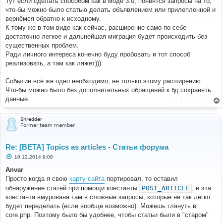
Тут если сделать способом как в моде 3.0, появятся запросы на то,
б
что-бы можно было статью делать объявлением или прилепленной и
щ
е
вернёмся обратно к исходному.
н
К тому-же в том виде как сейчас, расширение само по себе
и
е
достаточно легкое и дальнейшая миграция будет происходить без
существенных проблем.
Ради личного интереса конечно буду пробовать и тот способ
реализовать, а там как ляжет)))
Событие всё же одно необходимо, не только этому расширению.
Что-бы можно было без дополнительных обращений к бд сохранять
данные.
Shredder
Former team member
Re: [BETA] Topics as articles - Статьи форума
С
10.12.2014 9:08
о
о
Anvar
б
Просто когда я свою
карту сайта
портировал, то оставил
щ
е
обнаружение статей при помощи константы
POST_ARTICLE
, и эта
н
константа вмурована там в сложные запросы, которые не так легко
и
е
будет переделать (если вообще возможно). Можешь глянуть в
core.php. Поэтому было бы удобнее, чтобы статьи были в "старом"