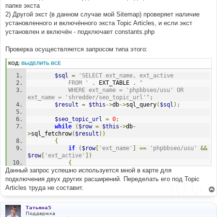
папке экста
2) Другой экст (в данном случае мой Sitemap) проверяет наличие
установленного и включённого экста Topic Articles, и если экст
установлен и включён - подключает constants.php
Проверка осуществляется запросом типа этого:
КОД:
ВЫДЕЛИТЬ ВСЁ
$sql
=
'SELECT ext_name, ext_active
			FROM '
.
 EXT_TABLE 
.
"
			WHERE ext_name = 'phpbbseo/usu' OR 
ext_name = 'shredder/seo_topic_url'"
;
$result
=
$this
->
db
->
sql_query
(
$sql
);
$seo_topic_url
=
0
;
while
(
$row
=
$this
->
db
-
>
sql_fetchrow
(
$result
))
{
if
(
$row
[
'ext_name'
]
==
'phpbbseo/usu'
&&
$row
[
'ext_active'
])
{
Данный запрос успешно используется мной в карте для
$seo_core
=
$this
->
phpbb_container
-
>
get
(
'phpbbseo.usu.core'
);
подключения двух других расширений. Переделать его под Topic
}
Articles труда не составит.
if
(
$row
[
'ext_name'
]
==
'shredder/seo_topic_url'
)
{
Татьяна5
$seo_topic_url
=
$row
[
'ext_active'
];
Поддержка