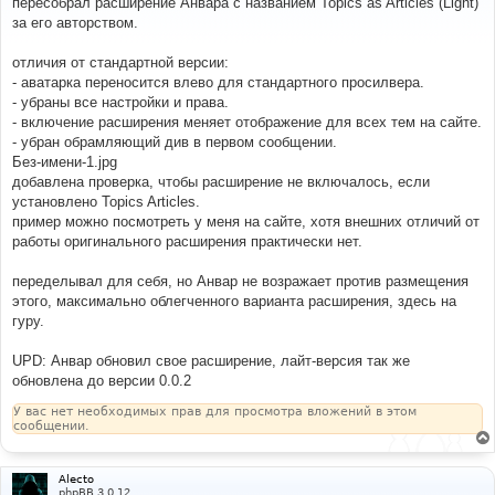
пересобрал расширение Анвара с названием Topics as Articles (Light)
б
за его авторством.
щ
е
н
отличия от стандартной версии:
и
е
- аватарка переносится влево для стандартного просилвера.
- убраны все настройки и права.
- включение расширения меняет отображение для всех тем на сайте.
- убран обрамляющий див в первом сообщении.
Без-имени-1.jpg
добавлена проверка, чтобы расширение не включалось, если
установлено Topics Articles.
пример можно посмотреть у меня на сайте, хотя внешних отличий от
работы оригинального расширения практически нет.
переделывал для себя, но Анвар не возражает против размещения
этого, максимально облегченного варианта расширения, здесь на
гуру.
UPD: Анвар обновил свое расширение, лайт-версия так же
обновлена до версии 0.0.2
У вас нет необходимых прав для просмотра вложений в этом
сообщении.
Alecto
phpBB 3.0.12