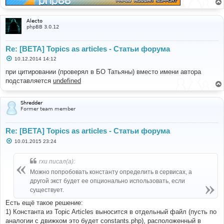
е
Alecto
phpBB 3.0.12
Re: [BETA] Topics as articles - Статьи форума
С
10.12.2014 14:12
о
о
при цитировании (проверял в БО Татьяны) вместо имени автора
б
подставляется
undefined
щ
е
н
и
Shredder
е
Former team member
Re: [BETA] Topics as articles - Статьи форума
С
10.01.2015 23:24
о
о
б
rxu писал(а):
щ
е
Можно попробовать константу определить в сервисах, а
н
другой экст будет ее опционально использовать, если
и
е
существует.
Есть ещё такое решение:
1) Константа из Topic Articles выносится в отдельный файл (пусть по
аналогии с движком это будет constants.php), расположенный в