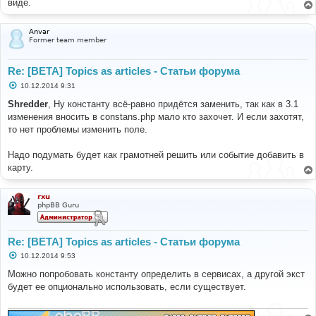
виде.
Anvar
Former team member
Re: [BETA] Topics as articles - Статьи форума
С
10.12.2014 9:31
о
о
Shredder
, Ну константу всё-равно придётся заменить, так как в 3.1
б
изменения вносить в constans.php мало кто захочет. И если захотят,
щ
е
то нет проблемы изменить поле.
н
и
е
Надо подумать будет как грамотней решить или событие добавить в
карту.
rxu
phpBB Guru
Re: [BETA] Topics as articles - Статьи форума
С
10.12.2014 9:53
о
о
Можно попробовать константу определить в сервисах, а другой экст
б
будет ее опционально использовать, если существует.
щ
е
н
и