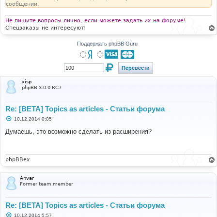
сообщении.
Не пишите вопросы лично, если можете задать их на форуме!
Спецзаказы не интересуют!
Поддержать phpBB Guru
xisp
phpBB 3.0.0 RC7
Re: [BETA] Topics as articles - Статьи форума
С
10.12.2014 0:05
о
о
Думаешь, это возможно сделать из расширения?
б
щ
е
н
и
phpBBex
е
Anvar
Former team member
Re: [BETA] Topics as articles - Статьи форума
С
10.12.2014 5:57