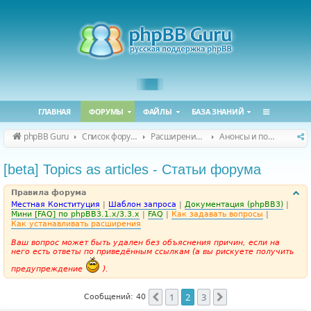
ГЛАВНАЯ
ФОРУМЫ
ФАЙЛЫ
БАЗА ЗНАНИЙ
phpBB Guru
Список форумов
Расширения phpBB
Анонсы и поддержка расширений для phpBB
[beta] Topics as articles - Статьи форума
Правила форума
Местная Конституция
|
Шаблон запроса
|
Документация (phpBB3)
|
Мини [FAQ] по phpBB3.1.x/3.3.x
|
FAQ
|
Как задавать вопросы
|
Как устанавливать расширения
Ваш вопрос может быть удален без объяснения причин, если на
него есть ответы по приведённым ссылкам (а вы рискуете получить
предупреждение
).
1
2
3
Пред.
След.
Сообщений: 40