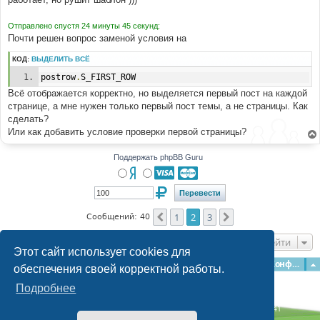
Отправлено спустя 24 минуты 45 секунд:
Почти решен вопрос заменой условия на
КОД:
ВЫДЕЛИТЬ ВСЁ
postrow
.
S_FIRST_ROW
Всё отображается корректно, но выделяется первый пост на каждой
странице, а мне нужен только первый пост темы, а не страницы. Как
сделать?
Или как добавить условие проверки первой страницы?
Поддержать phpBB Guru
1
2
3
Пред.
След.
Сообщений: 40
Перейти
Этот сайт использует cookies для
Главная
Форумы
Наша команда
О команде
Конфиденциальность
обеспечения своей корректной работы.
Подробнее
Time: 0.352s
| Peak Memory Usage: 3.13 МБ | GZIP: Off |
Queries: 41
© phpBB Guru, 2004—2026