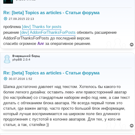
Re: [beta] Topics as articles - Статьи форума
С
27.09.2015 22:13
о
о
проблема
[dev] Thanks for posts
б
решение
[dev] AddonForThanksForPosts
обновить расширение
щ
е
AddonForThanksForPosts до последней версии.
н
спасибо огромное
Алг
за оперативное решение.
и
е
Вчерашний борщ
phpBB 2.0.4
Re: [beta] Topics as articles - Статьи форума
С
30.07.2016 1:52
о
о
Шапка достаточно давлеет над текстом. Хотелось бы какого-то
б
более легкого дизайна: оставить лево- или правосторонний аватар
щ
е
(по настройкам) со стандартным набором инфо под ним, а сам текст
н
делать с обтеканием блока аватара. Не всегда первый топик это
и
е
статья, где важен автор, часто просто большой блок информации,
который лучше воспринимается на широком поле без длинного
продолжения с пустотой в колонке аватаров. Для тех, у кого не
статьи, а так, статейки ))