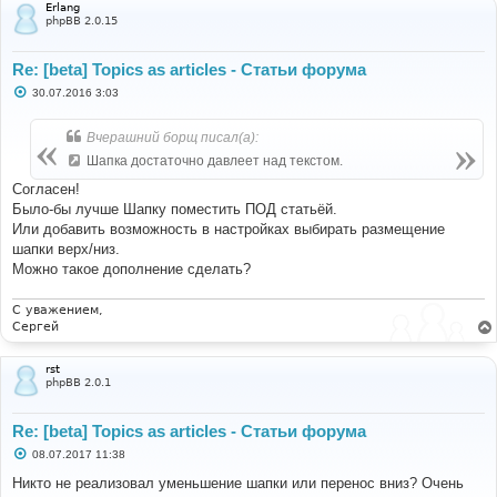
Erlang
phpBB 2.0.15
Re: [beta] Topics as articles - Статьи форума
С
30.07.2016 3:03
о
о
б
Вчерашний борщ писал(а):
щ
е
Шапка достаточно давлеет над текстом.
н
и
Согласен!
е
Было-бы лучше Шапку поместить ПОД статьёй.
Или добавить возможность в настройках выбирать размещение
шапки верх/низ.
Можно такое дополнение сделать?
С уважением,
Сергей
rst
phpBB 2.0.1
Re: [beta] Topics as articles - Статьи форума
С
08.07.2017 11:38
о
о
Никто не реализовал уменьшение шапки или перенос вниз? Очень
б