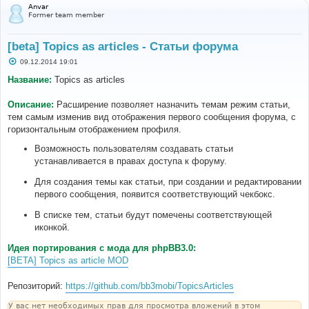
Anvar
Former team member
[beta] Topics as articles - Статьи форума
С
09.12.2014 19:01
о
о
Название:
Topics as articles
б
щ
е
Описание:
Расширение позволяет назначить темам режим статьи,
н
тем самым изменив вид отображения первого сообщения форума, с
и
е
горизонтальным отображением профиля.
Возможность пользователям создавать статьи
устанавливается в правах доступа к форуму.
Для создания темы как статьи, при создании и редактировании
первого сообщения, появится соответствующий чекбокс.
В списке тем, статьи будут помечены соответствующей
иконкой.
Идея портирования с мода для phpBB3.0:
[BETA] Topics as article MOD
Репозиторий:
https://github.com/bb3mobi/TopicsArticles
У вас нет необходимых прав для просмотра вложений в этом