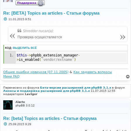
}
}
$this
->
db
->
sql_freeresult
(
$result
);
Re: [BETA] Topics as articles - Статьи форума
С
11.01.2015 9:51
о
о
б
Shredder писал(а):
щ
е
Проверка осуществляется
н
и
е
КОД:
ВЫДЕЛИТЬ ВСЁ
$this
->
phpbb_extension_manager
-
>
is_enabled
(
'vendor/extname'
)
Общие ошибки новичков (07.11.2005)
&
Как задавать вопросы
Мини FAQ
Перенесено из форума
Бета-версии расширений для phpBB 3.1.x
в форум
Анонсы и поддержка расширений для phpBB 3.1.x
11.07.2015 12:55
модератором
LavIgor
Alecto
phpBB 3.0.12
Re: [beta] Topics as articles - Статьи форума
С
25.09.2015 9:29
о
о