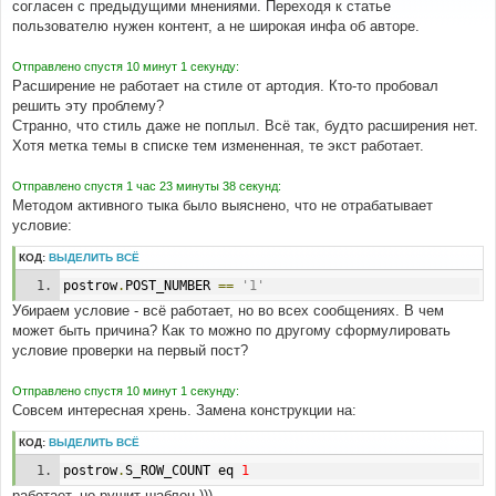
согласен с предыдущими мнениями. Переходя к статье
щ
е
пользователю нужен контент, а не широкая инфа об авторе.
н
и
е
Отправлено спустя 10 минут 1 секунду:
Расширение не работает на стиле от артодия. Кто-то пробовал
решить эту проблему?
Странно, что стиль даже не поплыл. Всё так, будто расширения нет.
Хотя метка темы в списке тем измененная, те экст работает.
Отправлено спустя 1 час 23 минуты 38 секунд:
Методом активного тыка было выяснено, что не отрабатывает
условие:
КОД:
ВЫДЕЛИТЬ ВСЁ
postrow
.
POST_NUMBER 
==
'1'
Убираем условие - всё работает, но во всех сообщениях. В чем
может быть причина? Как то можно по другому сформулировать
условие проверки на первый пост?
Отправлено спустя 10 минут 1 секунду:
Совсем интересная хрень. Замена конструкции на:
КОД:
ВЫДЕЛИТЬ ВСЁ
postrow
.
S_ROW_COUNT eq 
1
работает, но рушит шаблон )))