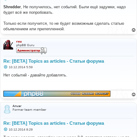
о
о
Shredder
, Не получилось, нет событий. Были ещё задумки, надо
б
будет всё же попробовать.
щ
е
н
Только если получится, то не будет возможным сделать статью
и
е
объявлением или прилепленной.
rxu
phpBB Guru
Re: [BETA] Topics as articles - Статьи форума
С
10.12.2014 5:59
о
о
Нет событий - давайте добавлять.
б
щ
е
н
и
е
Anvar
Former team member
Re: [BETA] Topics as articles - Статьи форума
С
10.12.2014 8:29
о
о