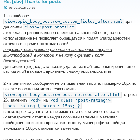
Re: [dev] Thanks for posts
FILE
:
С
09.03.2015 20:38
[
ROOT
]/
ext
/
gfksx
/
ThanksForPosts
/
migrations
о
/
v_1_2_8
.
php
о
1 - в шаблоне
LINE
:
107
б
viewtopic_body_postrow_custom_fields_after.html
зря
CALL
:
 phpbb\db\driver\factory
->
sql_query
()
щ
е
добавили
class="post-profile"
н
FILE
:
(
not
 given 
by
 php
)
этот класс принципиально не влияет на внешний поля, но его
и
LINE
:
(
not
 given 
by
 php
)
е
использование не позволяет обращаться к полям благодарностей
CALL
:
gfksx\ThanksForPosts\migrations\v_1_2_8
-
отлично от прочих штатных полей.
>
update_thanks_table
()
например, некорректно работает расширение свертки
минипрофилей, в котором я не хочу скрывать поля
FILE
:
[
ROOT
]/
phpbb
/
db
/
migrator
.
php
благодарностей.
LINE
:
517
CALL
:
 call_user_func_array
()
для своих нужд код с классом удалил из шаблона расширения, еще
как рабочий вариант - присвоить классу уникальное имя.
FILE
:
[
ROOT
]/
phpbb
/
db
/
migrator
.
php
LINE
:
463
CALL
:
 phpbb\db\migrator
->
run_step
()
2 - в рейтингах сообщений не оптимальная высота, примерно 10px по
высоте сообщения можно сэкономить.
FILE
:
[
ROOT
]/
phpbb
/
db
/
migrator
.
php
viewtopic_body_postrow_post_notices_after.html
, строка
LINE
:
301
26, заменить
<dd>
на
<dd class="post-rating">
CALL
:
 phpbb\db\migrator
-
>
process_data_step
()
.post-rating { height: 15px; }
в некоторых случаях, это не заметно и не критично, но если
FILE
:
[
ROOT
]/
phpbb
/
db
/
migrator
.
php
благодарности стоят в каждом сообщении темы и материал
LINE
:
241
CALL
:
 phpbb\db\migrator
->
try_apply
()
сообщения по высоте превышает высоту минипрофиля - общая
экономия в 100px становится заметной.
FILE
:
[
ROOT
]/
phpbb
/
db
/
migrator
.
php
LINE
:
181
приведенные правки сделал у себя, но было бы неплохо видеть их в
CALL
:
 phpbb\db\migrator
->
try_apply
()