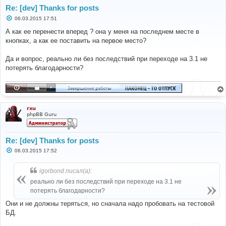
Re: [dev] Thanks for posts
С
06.03.2015 17:51
о
о
А как ее перенести вперед ? она у меня на последнем месте в
б
кнопках, а как ее поставить на первое место?
щ
е
н
Да и вопрос, реально ли без последствий при переходе на 3.1 не
и
е
потерять благодарности?
rxu
phpBB Guru
Re: [dev] Thanks for posts
С
06.03.2015 17:52
о
о
б
igorbond писал(а):
щ
е
реально ли без последствий при переходе на 3.1 не
н
потерять благодарности?
и
е
Они и не должны теряться, но сначала надо пробовать на тестовой
БД.