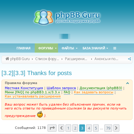
ГЛАВНАЯ
ФОРУМЫ
ФАЙЛЫ
БАЗА ЗНАНИЙ
phpBB Guru
Список форумов
Расширения phpBB
Анонсы и поддержка расширений для phpBB
[3.2][3.3] Thanks for posts
Правила форума
Местная Конституция
|
Шаблон запроса
|
Документация (phpBB3)
|
Мини [FAQ] по phpBB3.1.x/3.3.x
|
FAQ
|
Как задавать вопросы
|
Как устанавливать расширения
Ваш вопрос может быть удален без объяснения причин, если на
него есть ответы по приведённым ссылкам (а вы рискуете получить
предупреждение
).
Страница
3
из
79
1
2
3
4
5
79
Пред.
След.
Сообщений: 1178
…