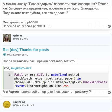
о
А можно кнопку "Поблагодарить" перенести вниз сообщения? Точнее
б
как бы снизу она правильнее, прочитал и тут же отблагодарил.
щ
е
Подскажите пожалуйста, как это сделать?
н
и
е
Мне нравится phphBB!!!
Перешел на версию phpBB 3.1.5
Grimm
phpBB 1.0.0
Re: [dev] Thanks for posts
С
04.03.2015 18:49
о
о
После установки расширения показало вот что !
б
щ
КОД:
ВЫДЕЛИТЬ ВСЁ
е
н
Fatal
 error
:
Call
 to 
undefined
 method 
и
е
phpbb\path_helper
::
get_valid_page
()
in
/
home
/
u901359248
/
public_html
/
ext
/
gfksx
/
ThanksForPosts
/
event
/
listener
.
php on line 
255
А в Админ панели всё в порядке ! как решить проблему ?
southklad
phpBB 3.1.0 RC4