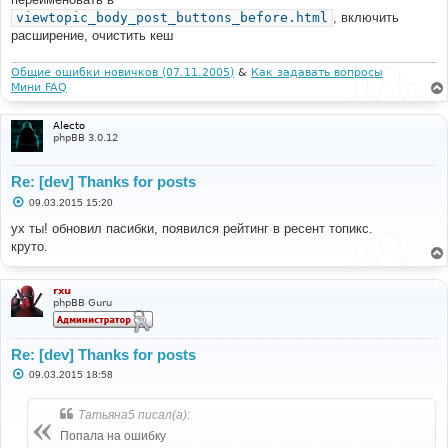
н
viewtopic_body_post_buttons_before.html
, включить
и
е
расширение, очистить кеш
Общие ошибки новичков (07.11.2005)
&
Как задавать вопросы
Мини FAQ
Alecto
phpBB 3.0.12
Re: [dev] Thanks for posts
С
09.03.2015 15:20
о
о
ух ты! обновил пасибки, появился рейтинг в ресент топикс.
б
круто.
щ
е
н
и
rxu
е
phpBB Guru
Re: [dev] Thanks for posts
С
09.03.2015 18:58
о
о
б
Татьяна5 писал(а):
щ
е
Попала на ошибку
н