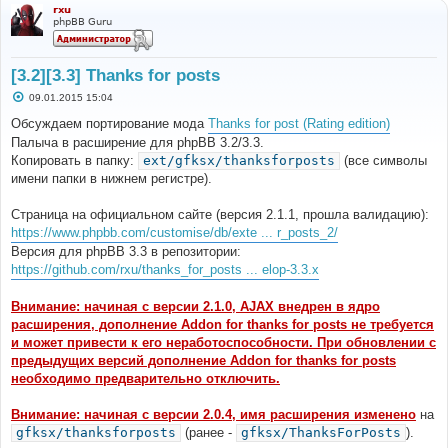
rxu
phpBB Guru
[3.2][3.3] Thanks for posts
С
09.01.2015 15:04
о
о
Обсуждаем портирование мода
Thanks for post (Rating edition)
б
Палыча в расширение для phpBB 3.2/3.3.
щ
е
Копировать в папку:
ext/gfksx/thanksforposts
(все символы
н
имени папки в нижнем регистре).
и
е
Страница на официальном сайте (версия 2.1.1, прошла валидацию):
https://www.phpbb.com/customise/db/exte ... r_posts_2/
Версия для phpBB 3.3 в репозитории:
https://github.com/rxu/thanks_for_posts ... elop-3.3.x
Внимание: начиная с версии 2.1.0, AJAX внедрен в ядро
расширения, дополнение Addon for thanks for posts не требуется
и может привести к его неработоспособности. При обновлении с
предыдущих версий дополнение Addon for thanks for posts
необходимо предварительно отключить.
Внимание: начиная с версии 2.0.4, имя расширения изменено
на
gfksx/thanksforposts
(ранее -
gfksx/ThanksForPosts
).