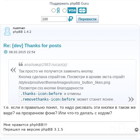
Поддержать phpBB Guru
nusman
phpBB 1.4.2
Re: [dev] Thanks for posts
С
08.02.2015 22:54
о
о
б
владимир1983 писал(а):
щ
е
Так просто не получится заменить кнопку.
н
Кнопка сделана спрайтом. Посмотри в архиве экста спрайт
и
е
/styles/prosilver/theme/images/icons_button_likes.png
Посмотри css кнопки благодарности
.thanks-icon:before
и отмены
.removethanks-icon:before
может станет яснее.
т.е. если я правильно понял, то надо рисовать эти кнопки в таком же
виде? на прозрачном фоне? Или что-то делать с кодом?
Мне нравится phphBB!!!
Перешел на версию phpBB 3.1.5