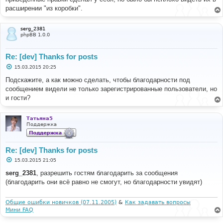
расширении "из коробки".
FILE
:
[
ROOT
]/
phpbb
/
extension
/
base
.
php
LINE
:
80
CALL
:
 phpbb\db\migrator
->
update
()
serg_2381
phpBB 1.0.0
FILE
:
[
ROOT
]/
ext
/
gfksx
/
ThanksForPosts
/
ext
.
php
LINE
:
52
Re: [dev] Thanks for posts
CALL
:
 phpbb\extension\base
->
enable_step
()
С
15.03.2015 20:25
о
FILE
:
[
ROOT
]/
phpbb
/
extension
/
manager
.
php
о
Подскажите, а как можно сделать, чтобы благодарности под
LINE
:
187
б
сообщением видели не только зарегистрированные пользователи, но
CALL
:
 gfksx\ThanksForPosts\ext
-
щ
е
>
enable_step
()
и гости?
н
и
FILE
:
е
[
ROOT
]/
includes
/
acp
/
acp_extensions
.
php
Татьяна5
Поддержка
LINE
:
184
CALL
:
 phpbb\extension\manager
-
>
enable_step
()
Re: [dev] Thanks for posts
FILE
:
[
ROOT
]/
includes
/
functions_module
.
php
LINE
:
674
С
15.03.2015 21:05
о
CALL
:
 acp_extensions
->
main
()
о
serg_2381
, разрешить гостям благодарить за сообщения
б
FILE
:
[
ROOT
]/
adm
/
index
.
php
(благодарить они всё равно не смогут, но благодарности увидят)
щ
LINE
:
81
е
CALL
:
 p_master
->
load_active
()
н
и
Общие ошибки новичков (07.11.2005)
&
Как задавать вопросы
е
Мини FAQ