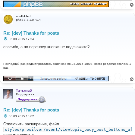
southklad
phpBB 3.1.0 RC4
Re: [dev] Thanks for posts
С
06.03.2015 17:54
о
о
спасибо, а по переносу кнопки не подскажите?
б
щ
е
н
Последний раз редактировалось
и
southklad
06.03.2015 18:08, всего редактировалось 1
е
раз.
Татьяна5
Поддержка
Re: [dev] Thanks for posts
С
06.03.2015 18:02
о
о
Отключить расширение, файл
б
styles/prosilver/event/viewtopic_body_post_buttons_aft
щ
е
переименовать в