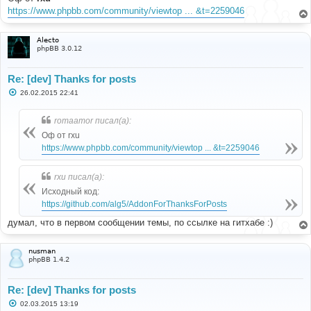
https://www.phpbb.com/community/viewtop ... &t=2259046
Alecto
phpBB 3.0.12
Re: [dev] Thanks for posts
С
26.02.2015 22:41
о
о
б
romaamor писал(а):
щ
е
Оф от rxu
н
https://www.phpbb.com/community/viewtop ... &t=2259046
и
е
rxu писал(а):
Исходный код:
https://github.com/alg5/AddonForThanksForPosts
думал, что в первом сообщении темы, по ссылке на гитхабе :)
nusman
phpBB 1.4.2
Re: [dev] Thanks for posts
С
02.03.2015 13:19
о