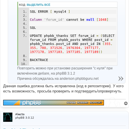
и
КОД:
ВЫДЕЛИТЬ ВСЁ
е
SQL ERROR 
[
 mysql4 
]
Column
'forum_id'
 cannot be 
null
[
1048
]
SQL
UPDATE phpbb_thanks SET forum_id 
=
(
SELECT 
forum_id FROM phpbb_posts WHERE post_id 
=
phpbb_thanks
.
post_id AND post_id IN 
(
355
,
355
,
780
,
371526
,
1976304
,
1977177
,
1977178
,
1977183
,
1977185
,
1977189
))
BACKTRACE
Повторить можно при установке расширения "с нуля" при
FILE
:
(
not
 given 
by
 php
)
LINE
:
(
not
 given 
by
 php
)
включённом дебаге, на phpBB 3.1.2
CALL
:
 msg_handler
()
Причина обсуждалась на anderson.phpbbguru.net
FILE
:
[
ROOT
]/
phpbb
/
db
/
driver
/
driver
.
php
Данная ошибка должна быть исправлена (код в репозитории). У кого
LINE
:
855
есть возможность, просьба проверить и подтвердить/опровергнуть.
CALL
:
 trigger_error
()
FILE
:
[
ROOT
]/
phpbb
/
db
/
driver
/
mysql
.
php
LINE
:
181
CALL
:
 phpbb\db\driver\driver
->
sql_error
()
Alecto
FILE
:
[
ROOT
]/
phpbb
/
db
/
driver
/
factory
.
php
phpBB 3.0.12
LINE
:
329
CALL
:
 phpbb\db\driver\mysql
->
sql_query
()