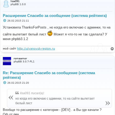
lisa091
phpBB 1.0.0
Расширение Спасибо за сообщение (система рейтинга)
С
26.02.2015 21:11
о
о
Установила ThanksForPosts , но когда его включаю с админки, то на
б
щ
сайте вылетает белый лист
Может я что-то не так сделала? У
е
меня phpbb3.1.2
н
и
е
мой сайт
http://ulyanovsk-region.ru
romaamor
phpBB 3.0.7-PL1
Re: Расширение Спасибо за сообщение (система
рейтинга)
С
26.02.2015 21:20
о
о
б
lisa091 писал(а):
щ
е
но когда его включаю с админки, то на сайте вылетает
н
белый лист
и
е
Вообще то расширение с категории - [DEV] . а Вы где качали ?
Оф от
rxu