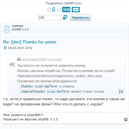
Поддержать phpBB Guru
nusman
phpBB 1.4.2
Re: [dev] Thanks for posts
С
08.02.2015 22:54
о
о
б
владимир1983 писал(а):
щ
е
Так просто не получится заменить кнопку.
н
Кнопка сделана спрайтом. Посмотри в архиве экста спрайт
и
е
/styles/prosilver/theme/images/icons_button_likes.png
Посмотри css кнопки благодарности
.thanks-icon:before
и отмены
.removethanks-icon:before
может станет яснее.
т.е. если я правильно понял, то надо рисовать эти кнопки в таком же
виде? на прозрачном фоне? Или что-то делать с кодом?
Мне нравится phphBB!!!
Перешел на версию phpBB 3.1.5