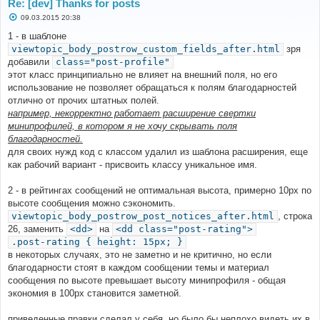
Re: [dev] Thanks for posts
FILE
:
С
09.03.2015 20:38
[
ROOT
]/
ext
/
gfksx
/
ThanksForPosts
/
migrations
о
/
v_1_2_8
.
php
о
1 - в шаблоне
LINE
:
107
б
viewtopic_body_postrow_custom_fields_after.html
зря
CALL
:
 phpbb\db\driver\factory
->
sql_query
()
щ
е
добавили
class="post-profile"
н
FILE
:
(
not
 given 
by
 php
)
этот класс принципиально не влияет на внешний поля, но его
и
LINE
:
(
not
 given 
by
 php
)
е
использование не позволяет обращаться к полям благодарностей
CALL
:
gfksx\ThanksForPosts\migrations\v_1_2_8
-
отлично от прочих штатных полей.
>
update_thanks_table
()
например, некорректно работает расширение свертки
минипрофилей, в котором я не хочу скрывать поля
FILE
:
[
ROOT
]/
phpbb
/
db
/
migrator
.
php
благодарностей.
LINE
:
517
CALL
:
 call_user_func_array
()
для своих нужд код с классом удалил из шаблона расширения, еще
как рабочий вариант - присвоить классу уникальное имя.
FILE
:
[
ROOT
]/
phpbb
/
db
/
migrator
.
php
LINE
:
463
CALL
:
 phpbb\db\migrator
->
run_step
()
2 - в рейтингах сообщений не оптимальная высота, примерно 10px по
высоте сообщения можно сэкономить.
FILE
:
[
ROOT
]/
phpbb
/
db
/
migrator
.
php
viewtopic_body_postrow_post_notices_after.html
, строка
LINE
:
301
26, заменить
<dd>
на
<dd class="post-rating">
CALL
:
 phpbb\db\migrator
-
>
process_data_step
()
.post-rating { height: 15px; }
в некоторых случаях, это не заметно и не критично, но если
FILE
:
[
ROOT
]/
phpbb
/
db
/
migrator
.
php
благодарности стоят в каждом сообщении темы и материал
LINE
:
241
CALL
:
 phpbb\db\migrator
->
try_apply
()
сообщения по высоте превышает высоту минипрофиля - общая
экономия в 100px становится заметной.
FILE
:
[
ROOT
]/
phpbb
/
db
/
migrator
.
php
LINE
:
181
приведенные правки сделал у себя, но было бы неплохо видеть их в
CALL
:
 phpbb\db\migrator
->
try_apply
()