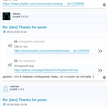
https://www.phpbb.com/community/viewtop ... &t=2259046
Alecto
phpBB 3.0.12
Re: [dev] Thanks for posts
С
26.02.2015 22:41
о
о
б
romaamor писал(а):
щ
е
Оф от rxu
н
https://www.phpbb.com/community/viewtop ... &t=2259046
и
е
rxu писал(а):
Исходный код:
https://github.com/alg5/AddonForThanksForPosts
думал, что в первом сообщении темы, по ссылке на гитхабе :)
nusman
phpBB 1.4.2
Re: [dev] Thanks for posts
С
02.03.2015 13:19
о