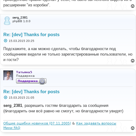
расширении "из коробки".
FILE
:
[
ROOT
]/
phpbb
/
extension
/
base
.
php
LINE
:
80
CALL
:
 phpbb\db\migrator
->
update
()
serg_2381
phpBB 1.0.0
FILE
:
[
ROOT
]/
ext
/
gfksx
/
ThanksForPosts
/
ext
.
php
LINE
:
52
Re: [dev] Thanks for posts
CALL
:
 phpbb\extension\base
->
enable_step
()
С
15.03.2015 20:25
о
FILE
:
[
ROOT
]/
phpbb
/
extension
/
manager
.
php
о
Подскажите, а как можно сделать, чтобы благодарности под
LINE
:
187
б
сообщением видели не только зарегистрированные пользователи, но
CALL
:
 gfksx\ThanksForPosts\ext
-
щ
е
>
enable_step
()
и гости?
н
и
FILE
:
е
[
ROOT
]/
includes
/
acp
/
acp_extensions
.
php
Татьяна5
Поддержка
LINE
:
184
CALL
:
 phpbb\extension\manager
-
>
enable_step
()
Re: [dev] Thanks for posts
FILE
:
[
ROOT
]/
includes
/
functions_module
.
php
LINE
:
674
С
15.03.2015 21:05
о
CALL
:
 acp_extensions
->
main
()
о
serg_2381
, разрешить гостям благодарить за сообщения
б
FILE
:
[
ROOT
]/
adm
/
index
.
php
(благодарить они всё равно не смогут, но благодарности увидят)
щ
LINE
:
81
е
CALL
:
 p_master
->
load_active
()
н
и
Общие ошибки новичков (07.11.2005)
&
Как задавать вопросы
е
Мини FAQ