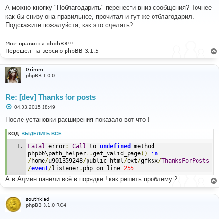
о
А можно кнопку "Поблагодарить" перенести вниз сообщения? Точнее
б
как бы снизу она правильнее, прочитал и тут же отблагодарил.
щ
е
Подскажите пожалуйста, как это сделать?
н
и
е
Мне нравится phphBB!!!
Перешел на версию phpBB 3.1.5
Grimm
phpBB 1.0.0
Re: [dev] Thanks for posts
С
04.03.2015 18:49
о
о
После установки расширения показало вот что !
б
щ
КОД:
ВЫДЕЛИТЬ ВСЁ
е
н
Fatal
 error
:
Call
 to 
undefined
 method 
и
е
phpbb\path_helper
::
get_valid_page
()
in
/
home
/
u901359248
/
public_html
/
ext
/
gfksx
/
ThanksForPosts
/
event
/
listener
.
php on line 
255
А в Админ панели всё в порядке ! как решить проблему ?
southklad
phpBB 3.1.0 RC4