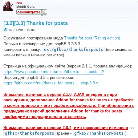
rxu
phpBB Guru
[3.2][3.3] Thanks for posts
С
09.01.2015 15:04
о
о
Обсуждаем портирование мода
Thanks for post (Rating edition)
б
Палыча в расширение для phpBB 3.2/3.3.
щ
е
Копировать в папку:
ext/gfksx/thanksforposts
(все символы
н
имени папки в нижнем регистре).
и
е
Страница на официальном сайте (версия 2.1.1, прошла валидацию):
https://www.phpbb.com/customise/db/exte ... r_posts_2/
Версия для phpBB 3.3 в репозитории:
https://github.com/rxu/thanks_for_posts ... elop-3.3.x
Внимание: начиная с версии 2.1.0, AJAX внедрен в ядро
расширения, дополнение Addon for thanks for posts не требуется
и может привести к его неработоспособности. При обновлении с
предыдущих версий дополнение Addon for thanks for posts
необходимо предварительно отключить.
Внимание: начиная с версии 2.0.4, имя расширения изменено
на
gfksx/thanksforposts
(ранее -
gfksx/ThanksForPosts
).