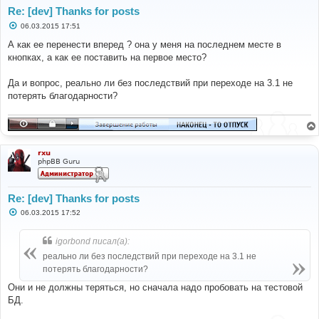
Re: [dev] Thanks for posts
С
06.03.2015 17:51
о
о
А как ее перенести вперед ? она у меня на последнем месте в
б
кнопках, а как ее поставить на первое место?
щ
е
н
Да и вопрос, реально ли без последствий при переходе на 3.1 не
и
е
потерять благодарности?
rxu
phpBB Guru
Re: [dev] Thanks for posts
С
06.03.2015 17:52
о
о
б
igorbond писал(а):
щ
е
реально ли без последствий при переходе на 3.1 не
н
потерять благодарности?
и
е
Они и не должны теряться, но сначала надо пробовать на тестовой
БД.