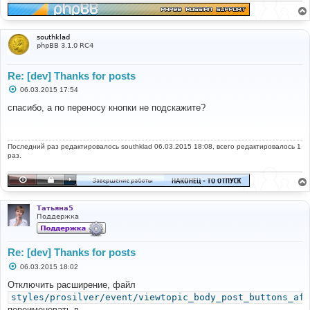
southklad
phpBB 3.1.0 RC4
Re: [dev] Thanks for posts
С
06.03.2015 17:54
о
о
спасибо, а по переносу кнопки не подскажите?
б
щ
е
н
Последний раз редактировалось
и
southklad
06.03.2015 18:08, всего редактировалось 1
е
раз.
Татьяна5
Поддержка
Re: [dev] Thanks for posts
С
06.03.2015 18:02
о
о
Отключить расширение, файл
б
styles/prosilver/event/viewtopic_body_post_buttons_aft
щ
е
переименовать в