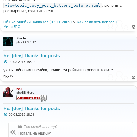
н
viewtopic_body_post_buttons_before.html
, включить
и
е
расширение, очистить кеш
Общие ошибки новичков (07.11.2005)
&
Как задавать вопросы
Мини FAQ
Alecto
phpBB 3.0.12
Re: [dev] Thanks for posts
С
09.03.2015 15:20
о
о
ух ты! обновил пасибки, появился рейтинг в ресент топикс.
б
круто.
щ
е
н
и
rxu
е
phpBB Guru
Re: [dev] Thanks for posts
С
09.03.2015 18:58
о
о
б
Татьяна5 писал(а):
щ
е
Попала на ошибку
н