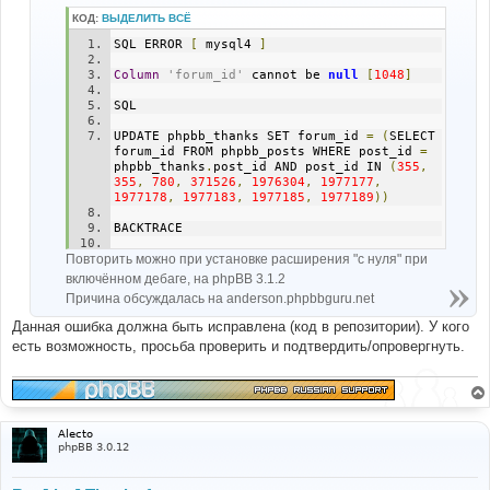
и
КОД:
ВЫДЕЛИТЬ ВСЁ
е
SQL ERROR 
[
 mysql4 
]
Column
'forum_id'
 cannot be 
null
[
1048
]
SQL
UPDATE phpbb_thanks SET forum_id 
=
(
SELECT 
forum_id FROM phpbb_posts WHERE post_id 
=
phpbb_thanks
.
post_id AND post_id IN 
(
355
,
355
,
780
,
371526
,
1976304
,
1977177
,
1977178
,
1977183
,
1977185
,
1977189
))
BACKTRACE
Повторить можно при установке расширения "с нуля" при
FILE
:
(
not
 given 
by
 php
)
LINE
:
(
not
 given 
by
 php
)
включённом дебаге, на phpBB 3.1.2
CALL
:
 msg_handler
()
Причина обсуждалась на anderson.phpbbguru.net
FILE
:
[
ROOT
]/
phpbb
/
db
/
driver
/
driver
.
php
Данная ошибка должна быть исправлена (код в репозитории). У кого
LINE
:
855
есть возможность, просьба проверить и подтвердить/опровергнуть.
CALL
:
 trigger_error
()
FILE
:
[
ROOT
]/
phpbb
/
db
/
driver
/
mysql
.
php
LINE
:
181
CALL
:
 phpbb\db\driver\driver
->
sql_error
()
Alecto
FILE
:
[
ROOT
]/
phpbb
/
db
/
driver
/
factory
.
php
phpBB 3.0.12
LINE
:
329
CALL
:
 phpbb\db\driver\mysql
->
sql_query
()