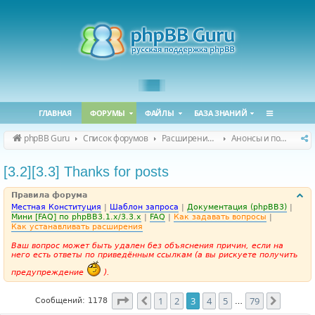
ГЛАВНАЯ
ФОРУМЫ
ФАЙЛЫ
БАЗА ЗНАНИЙ
phpBB Guru
Список форумов
Расширения phpBB
Анонсы и поддержка расширений для phpBB
[3.2][3.3] Thanks for posts
Правила форума
Местная Конституция
|
Шаблон запроса
|
Документация (phpBB3)
|
Мини [FAQ] по phpBB3.1.x/3.3.x
|
FAQ
|
Как задавать вопросы
|
Как устанавливать расширения
Ваш вопрос может быть удален без объяснения причин, если на
него есть ответы по приведённым ссылкам (а вы рискуете получить
предупреждение
).
Страница
3
из
79
1
2
3
4
5
79
Пред.
След.
Сообщений: 1178
…