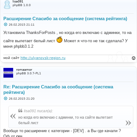
lisa091
phpBB 1.0.0
Расширение Спасибо за сообщение (система рейтинга)
С
26.02.2015 21:11
о
о
Установила ThanksForPosts , но когда его включаю с админки, то на
б
щ
сайте вылетает белый лист
Может я что-то не так сделала? У
е
меня phpbb3.1.2
н
и
е
мой сайт
http://ulyanovsk-region.ru
romaamor
phpBB 3.0.7-PL1
Re: Расширение Спасибо за сообщение (система
рейтинга)
С
26.02.2015 21:20
о
о
б
lisa091 писал(а):
щ
е
но когда его включаю с админки, то на сайте вылетает
н
белый лист
и
е
Вообще то расширение с категории - [DEV] . а Вы где качали ?
Оф от
rxu