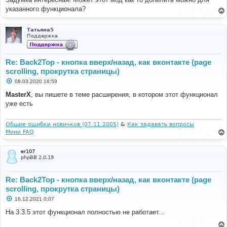
указанного функционала?
Татьяна5
Поддержка
Re: Back2Top - кнопка вверх/назад, как вконтакте (page
scrolling, прокрутка страницы)
С
08.03.2020 16:59
о
о
MasterX
, вы пишете в теме расширения, в котором этот функционал
б
уже есть
щ
е
н
и
Общие ошибки новичков (07.11.2005)
&
Как задавать вопросы
е
Мини FAQ
er107
phpBB 2.0.19
Re: Back2Top - кнопка вверх/назад, как вконтакте (page
scrolling, прокрутка страницы)
С
16.12.2021 0:07
о
о
На 3.3.5 этот функционал полностью не работает...
б
щ