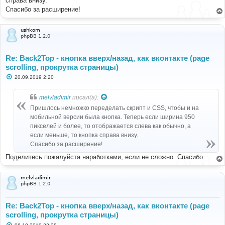
справа внизу.
и
е
Спасибо за расширение!
ushkom
phpBB 1.2.0
Re: Back2Top - кнопка вверх/назад, как вконтакте (page
scrolling, прокрутка страницы)
С
20.09.2019 2:20
о
о
б
melvladimir
писал(а):
щ
е
Пришлось немножко переделать скрипт и CSS, чтобы и на
н
мобильной версии была кнопка. Теперь если ширина 950
и
е
пикселей и более, то отображается слева как обычно, а
если меньше, то кнопка справа внизу.
Спасибо за расширение!
Поделитесь пожалуйста наработками, если не сложно. Спасибо
melvladimir
phpBB 1.2.0
Re: Back2Top - кнопка вверх/назад, как вконтакте (page
scrolling, прокрутка страницы)
С