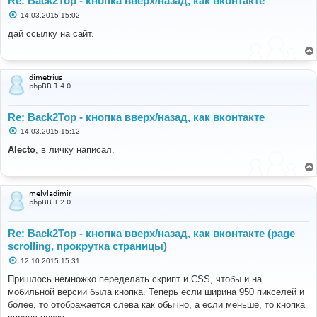
Re: Back2Top - кнопка вверх/назад, как вконтакте
С
14.03.2015 15:02
о
о
дай ссылку на сайт.
б
щ
е
н
и
dimetrius
е
phpBB 1.4.0
Re: Back2Top - кнопка вверх/назад, как вконтакте
С
14.03.2015 15:12
о
о
Alecto
, в личку написал.
б
щ
е
н
и
melvladimir
е
phpBB 1.2.0
Re: Back2Top - кнопка вверх/назад, как вконтакте (page
scrolling, прокрутка страницы)
С
12.10.2015 15:31
о
о
Пришлось немножко переделать скрипт и CSS, чтобы и на
б
мобильной версии была кнопка. Теперь если ширина 950 пикселей и
щ
е
более, то отображается слева как обычно, а если меньше, то кнопка
н