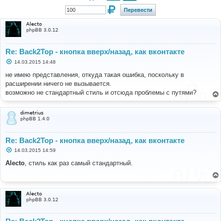
Alecto
phpBB 3.0.12
Re: Back2Top - кнопка вверх/назад, как вконтакте
С
14.03.2015 14:48
о
о
не имею представления, откуда такая ошибка, поскольку в
б
расширении ничего не вызывается.
щ
е
возможно не стандартный стиль и отсюда проблемы с путями?
н
и
е
dimetrius
phpBB 1.4.0
Re: Back2Top - кнопка вверх/назад, как вконтакте
С
14.03.2015 14:59
о
о
Alecto
, стиль как раз самый стандартный.
б
щ
е
н
и
Alecto
е
phpBB 3.0.12