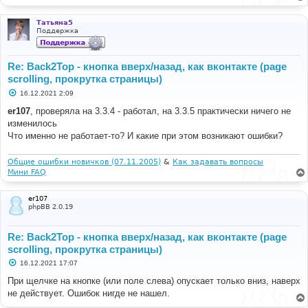
е
н
и
Татьяна5
е
Поддержка
Re: Back2Top - кнопка вверх/назад, как вконтакте (page
scrolling, прокрутка страницы)
С
16.12.2021 2:09
о
о
er107
, проверяла на 3.3.4 - работал, на 3.3.5 практически ничего не
б
изменилось
щ
е
Что именно не работает-то? И какие при этом возникают ошибки?
н
и
е
Общие ошибки новичков (07.11.2005)
&
Как задавать вопросы
Мини FAQ
er107
phpBB 2.0.19
Re: Back2Top - кнопка вверх/назад, как вконтакте (page
scrolling, прокрутка страницы)
С
16.12.2021 17:07
о
о
При щелчке на кнопке (или поле слева) опускает только вниз, наверх
б
не действует. Ошибок нигде не нашел.
щ
е