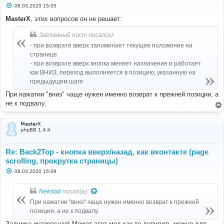
С
08.03.2020 15:05
о
о
MasterX
, этих вопросов он не решает:
б
щ
Заглавный пост писал(а):
е
н
- при возврате вверх запоминает текущее положение на
и
е
странице
- при возврате вверх кнопка меняет назначение и работает
как ВНИЗ, переход выполняется в позицию, указанную на
предыдущем шаге
При нажатии "вниз" чаще нужен именно возврат к прежней позиции, а
не к подвалу.
MasterX
phpBB 1.4.4
Re: Back2Top - кнопка вверх/назад, как вконтакте (page
scrolling, прокрутка страницы)
С
08.03.2020 16:09
о
о
б
Nekstati
писал(а):
щ
е
При нажатии "вниз" чаще нужен именно возврат к прежней
н
позиции, а не к подвалу.
и
е
Задумка интересная! Может этот мод как то допилить можно для