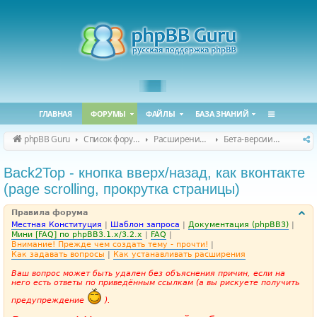
ГЛАВНАЯ
ФОРУМЫ
ФАЙЛЫ
БАЗА ЗНАНИЙ
phpBB Guru
Список форумов
Расширения phpBB
Бета-версии расширений для phpBB
Back2Top - кнопка вверх/назад, как вконтакте
(page scrolling, прокрутка страницы)
Правила форума
Местная Конституция
|
Шаблон запроса
|
Документация (phpBB3)
|
Мини [FAQ] по phpBB3.1.x/3.2.x
|
FAQ
|
Внимание! Прежде чем создать тему - прочти!
|
Как задавать вопросы
|
Как устанавливать расширения
Ваш вопрос может быть удален без объяснения причин, если на
него есть ответы по приведённым ссылкам (а вы рискуете получить
предупреждение
).