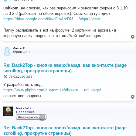
06.10.2019 22:28
о
о
ushkom
, не сложно, как раз переносил и обновлял форум с 3.1.10
б
на 3.2.8 (работает на обеих версиях). Ссылка на гуглдиск:
щ
е
https://drive.google.com/file/d/1sArcDM ... WqquI/view
н
и
е
Папку распаковать в ext на форуме. 2 картинки из архива - в
корневую папку images, т.е. хттпс://мой_сайт/images
MasterX
phpBB 1.4.4
Re: Back2Top - кнопка вверх/назад, как вконтакте (page
scrolling, прокрутка страницы)
С
08.03.2020 3:58
о
о
У разрабов есть мод
б
https://www.phpbb.com/customise/db/exte ... roll_page/
щ
е
решает все вопросы...
н
и
е
Nekstati
Поддержка
Re: Back2Top - кнопка вверх/назад, как вконтакте (page
scrolling, прокрутка страницы)