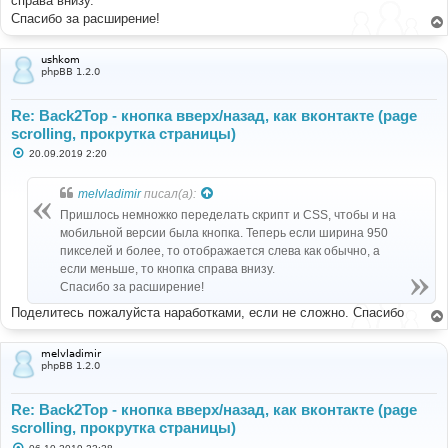
справа внизу.
и
е
Спасибо за расширение!
ushkom
phpBB 1.2.0
Re: Back2Top - кнопка вверх/назад, как вконтакте (page
scrolling, прокрутка страницы)
С
20.09.2019 2:20
о
о
б
melvladimir
писал(а):
щ
е
Пришлось немножко переделать скрипт и CSS, чтобы и на
н
мобильной версии была кнопка. Теперь если ширина 950
и
е
пикселей и более, то отображается слева как обычно, а
если меньше, то кнопка справа внизу.
Спасибо за расширение!
Поделитесь пожалуйста наработками, если не сложно. Спасибо
melvladimir
phpBB 1.2.0
Re: Back2Top - кнопка вверх/назад, как вконтакте (page
scrolling, прокрутка страницы)
С