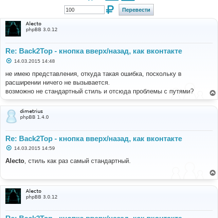
Alecto
phpBB 3.0.12
Re: Back2Top - кнопка вверх/назад, как вконтакте
С
14.03.2015 14:48
о
о
не имею представления, откуда такая ошибка, поскольку в
б
расширении ничего не вызывается.
щ
е
возможно не стандартный стиль и отсюда проблемы с путями?
н
и
е
dimetrius
phpBB 1.4.0
Re: Back2Top - кнопка вверх/назад, как вконтакте
С
14.03.2015 14:59
о
о
Alecto
, стиль как раз самый стандартный.
б
щ
е
н
и
Alecto
е
phpBB 3.0.12