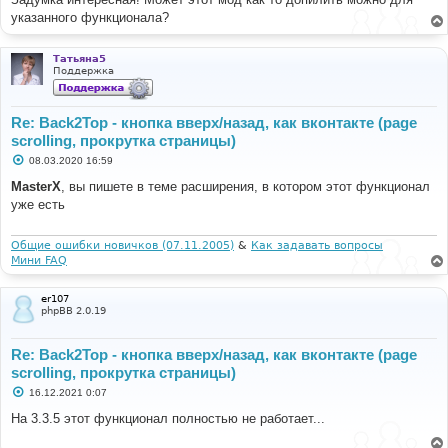
указанного функционала?
Татьяна5
Поддержка
Re: Back2Top - кнопка вверх/назад, как вконтакте (page
scrolling, прокрутка страницы)
С
08.03.2020 16:59
о
о
MasterX
, вы пишете в теме расширения, в котором этот функционал
б
уже есть
щ
е
н
и
Общие ошибки новичков (07.11.2005)
&
Как задавать вопросы
е
Мини FAQ
er107
phpBB 2.0.19
Re: Back2Top - кнопка вверх/назад, как вконтакте (page
scrolling, прокрутка страницы)
С
16.12.2021 0:07
о
о
На 3.3.5 этот функционал полностью не работает...
б
щ