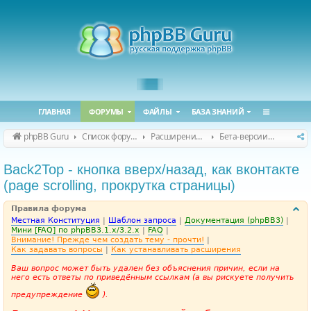
ГЛАВНАЯ
ФОРУМЫ
ФАЙЛЫ
БАЗА ЗНАНИЙ
phpBB Guru
Список форумов
Расширения phpBB
Бета-версии расширений для phpBB
Back2Top - кнопка вверх/назад, как вконтакте
(page scrolling, прокрутка страницы)
Правила форума
Местная Конституция
|
Шаблон запроса
|
Документация (phpBB3)
|
Мини [FAQ] по phpBB3.1.x/3.2.x
|
FAQ
|
Внимание! Прежде чем создать тему - прочти!
|
Как задавать вопросы
|
Как устанавливать расширения
Ваш вопрос может быть удален без объяснения причин, если на
него есть ответы по приведённым ссылкам (а вы рискуете получить
предупреждение
).