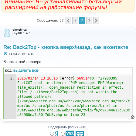
Внимание! Не устанавливайте бета-версии
расширений на работающие форумы!
1
2
3
Пред.
След.
Сообщений: 37
dimetrius
phpBB 1.4.0
Re: Back2Top - кнопка вверх/назад, как вконтакте
С
14.03.2015 14:40
о
о
В логах вэб сервера
б
щ
КОД:
ВЫДЕЛИТЬ ВСЁ
е
н
2015
/
03
/
14
13
:
26
:
10
[
error
]
569514
#0: *27980395 
и
е
FastCGI sent in stderr: "PHP message: PHP Warning:  
file_exists(): open_basedir restriction in effect. 
File(./../theme/Back2Top.css) is not within the 
allowed path(s): 
(/var/www/site.org.ua/web:/var/www/site.org.ua/tmp:/t
mp:/usr/share/php5:/usr/share/php:/usr/bin/) in 
/var/www/site.org.ua/web/cache/twig/f6/d9/344613c023c
a34980ea7a50f7db8.php on line 23
Поддержать phpBB Guru