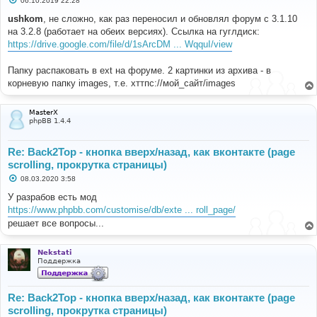
06.10.2019 22:28
о
о
ushkom
, не сложно, как раз переносил и обновлял форум с 3.1.10
б
на 3.2.8 (работает на обеих версиях). Ссылка на гуглдиск:
щ
е
https://drive.google.com/file/d/1sArcDM ... WqquI/view
н
и
е
Папку распаковать в ext на форуме. 2 картинки из архива - в
корневую папку images, т.е. хттпс://мой_сайт/images
MasterX
phpBB 1.4.4
Re: Back2Top - кнопка вверх/назад, как вконтакте (page
scrolling, прокрутка страницы)
С
08.03.2020 3:58
о
о
У разрабов есть мод
б
https://www.phpbb.com/customise/db/exte ... roll_page/
щ
е
решает все вопросы...
н
и
е
Nekstati
Поддержка
Re: Back2Top - кнопка вверх/назад, как вконтакте (page
scrolling, прокрутка страницы)