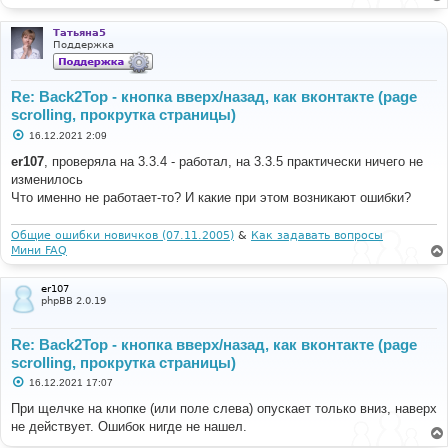
е
н
и
Татьяна5
е
Поддержка
Re: Back2Top - кнопка вверх/назад, как вконтакте (page
scrolling, прокрутка страницы)
С
16.12.2021 2:09
о
о
er107
, проверяла на 3.3.4 - работал, на 3.3.5 практически ничего не
б
изменилось
щ
е
Что именно не работает-то? И какие при этом возникают ошибки?
н
и
е
Общие ошибки новичков (07.11.2005)
&
Как задавать вопросы
Мини FAQ
er107
phpBB 2.0.19
Re: Back2Top - кнопка вверх/назад, как вконтакте (page
scrolling, прокрутка страницы)
С
16.12.2021 17:07
о
о
При щелчке на кнопке (или поле слева) опускает только вниз, наверх
б
не действует. Ошибок нигде не нашел.
щ
е