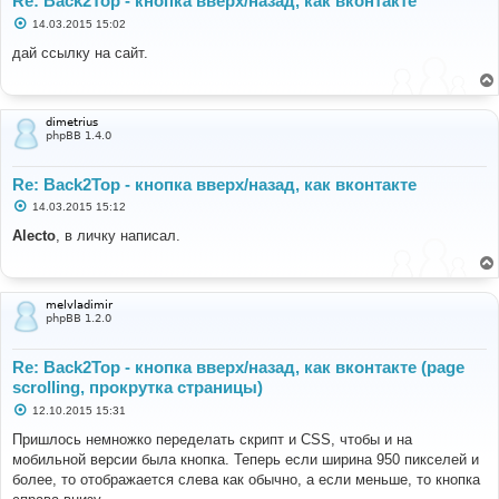
Re: Back2Top - кнопка вверх/назад, как вконтакте
С
14.03.2015 15:02
о
о
дай ссылку на сайт.
б
щ
е
н
и
dimetrius
е
phpBB 1.4.0
Re: Back2Top - кнопка вверх/назад, как вконтакте
С
14.03.2015 15:12
о
о
Alecto
, в личку написал.
б
щ
е
н
и
melvladimir
е
phpBB 1.2.0
Re: Back2Top - кнопка вверх/назад, как вконтакте (page
scrolling, прокрутка страницы)
С
12.10.2015 15:31
о
о
Пришлось немножко переделать скрипт и CSS, чтобы и на
б
мобильной версии была кнопка. Теперь если ширина 950 пикселей и
щ
е
более, то отображается слева как обычно, а если меньше, то кнопка
н