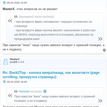
С
08.03.2020 15:05
о
о
MasterX
, этих вопросов он не решает:
б
щ
Заглавный пост писал(а):
е
н
- при возврате вверх запоминает текущее положение на
и
е
странице
- при возврате вверх кнопка меняет назначение и работает
как ВНИЗ, переход выполняется в позицию, указанную на
предыдущем шаге
При нажатии "вниз" чаще нужен именно возврат к прежней позиции, а
не к подвалу.
MasterX
phpBB 1.4.4
Re: Back2Top - кнопка вверх/назад, как вконтакте (page
scrolling, прокрутка страницы)
С
08.03.2020 16:09
о
о
б
Nekstati
писал(а):
щ
е
При нажатии "вниз" чаще нужен именно возврат к прежней
н
позиции, а не к подвалу.
и
е
Задумка интересная! Может этот мод как то допилить можно для