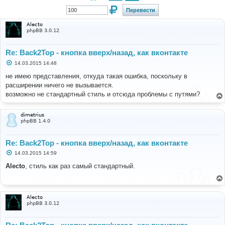
Alecto
phpBB 3.0.12
Re: Back2Top - кнопка вверх/назад, как вконтакте
С
14.03.2015 14:48
о
о
не имею представления, откуда такая ошибка, поскольку в
б
расширении ничего не вызывается.
щ
е
возможно не стандартный стиль и отсюда проблемы с путями?
н
и
е
dimetrius
phpBB 1.4.0
Re: Back2Top - кнопка вверх/назад, как вконтакте
С
14.03.2015 14:59
о
о
Alecto
, стиль как раз самый стандартный.
б
щ
е
н
и
Alecto
е
phpBB 3.0.12