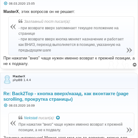
С
08.03.2020 15:05
о
о
MasterX
, этих вопросов он не решает:
б
щ
Заглавный пост писал(а):
е
н
- при возврате вверх запоминает текущее положение на
и
е
странице
- при возврате вверх кнопка меняет назначение и работает
как ВНИЗ, переход выполняется в позицию, указанную на
предыдущем шаге
При нажатии "вниз" чаще нужен именно возврат к прежней позиции, а
не к подвалу.
MasterX
phpBB 1.4.4
Re: Back2Top - кнопка вверх/назад, как вконтакте (page
scrolling, прокрутка страницы)
С
08.03.2020 16:09
о
о
б
Nekstati
писал(а):
щ
е
При нажатии "вниз" чаще нужен именно возврат к прежней
н
позиции, а не к подвалу.
и
е
Задумка интересная! Может этот мод как то допилить можно для