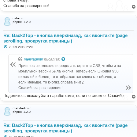
справа внизу.
и
е
Спасибо за расширение!
ushkom
phpBB 1.2.0
Re: Back2Top - кнопка вверх/назад, как вконтакте (page
scrolling, прокрутка страницы)
С
20.09.2019 2:20
о
о
б
melvladimir
писал(а):
щ
е
Пришлось немножко переделать скрипт и CSS, чтобы и на
н
мобильной версии была кнопка. Теперь если ширина 950
и
е
пикселей и более, то отображается слева как обычно, а
если меньше, то кнопка справа внизу.
Спасибо за расширение!
Поделитесь пожалуйста наработками, если не сложно. Спасибо
melvladimir
phpBB 1.2.0
Re: Back2Top - кнопка вверх/назад, как вконтакте (page
scrolling, прокрутка страницы)
С