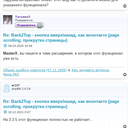
указанного функционала?
Татьяна5
Поддержка
Re: Back2Top - кнопка вверх/назад, как вконтакте (page
scrolling, прокрутка страницы)
С
08.03.2020 16:59
о
о
MasterX
, вы пишете в теме расширения, в котором этот функционал
б
уже есть
щ
е
н
и
Общие ошибки новичков (07.11.2005)
&
Как задавать вопросы
е
Мини FAQ
er107
phpBB 2.0.19
Re: Back2Top - кнопка вверх/назад, как вконтакте (page
scrolling, прокрутка страницы)
С
16.12.2021 0:07
о
о
На 3.3.5 этот функционал полностью не работает...
б
щ