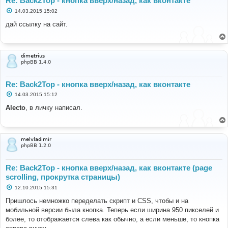
Re: Back2Top - кнопка вверх/назад, как вконтакте
С
14.03.2015 15:02
о
о
дай ссылку на сайт.
б
щ
е
н
и
dimetrius
е
phpBB 1.4.0
Re: Back2Top - кнопка вверх/назад, как вконтакте
С
14.03.2015 15:12
о
о
Alecto
, в личку написал.
б
щ
е
н
и
melvladimir
е
phpBB 1.2.0
Re: Back2Top - кнопка вверх/назад, как вконтакте (page
scrolling, прокрутка страницы)
С
12.10.2015 15:31
о
о
Пришлось немножко переделать скрипт и CSS, чтобы и на
б
мобильной версии была кнопка. Теперь если ширина 950 пикселей и
щ
е
более, то отображается слева как обычно, а если меньше, то кнопка
н