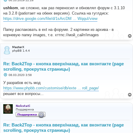
06.10.2019 22:28
о
о
ushkom
, не сложно, как раз переносил и обновлял форум с 3.1.10
б
на 3.2.8 (работает на обеих версиях). Ссылка на гуглдиск:
щ
е
https://drive.google.com/file/d/1sArcDM ... WqquI/view
н
и
е
Папку распаковать в ext на форуме. 2 картинки из архива - в
корневую папку images, т.е. хттпс://мой_сайт/images
MasterX
phpBB 1.4.4
Re: Back2Top - кнопка вверх/назад, как вконтакте (page
scrolling, прокрутка страницы)
С
08.03.2020 3:58
о
о
У разрабов есть мод
б
https://www.phpbb.com/customise/db/exte ... roll_page/
щ
е
решает все вопросы...
н
и
е
Nekstati
Поддержка
Re: Back2Top - кнопка вверх/назад, как вконтакте (page
scrolling, прокрутка страницы)