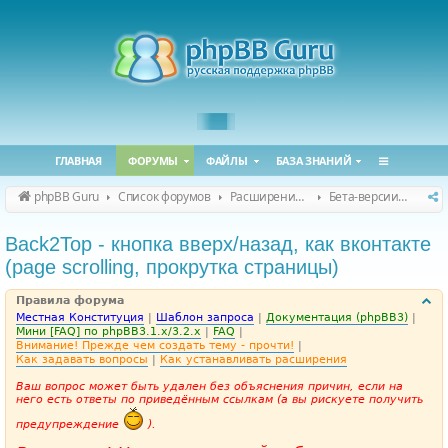
ГЛАВНАЯ
ФОРУМЫ
ФАЙЛЫ
БАЗА ЗНАНИЙ
phpBB Guru
Список форумов
Расширения phpBB
Бета-версии расширений для phpBB
Back2Top - кнопка вверх/назад, как вконтакте
(page scrolling, прокрутка страницы)
Правила форума
Местная Конституция
|
Шаблон запроса
|
Документация (phpBB3)
|
Мини [FAQ] по phpBB3.1.x/3.2.x
|
FAQ
|
Внимание! Прежде чем создать тему - прочти!
|
Как задавать вопросы
|
Как устанавливать расширения
Ваш вопрос может быть удален без объяснения причин, если на
него есть ответы по приведённым ссылкам (а вы рискуете получить
предупреждение
).