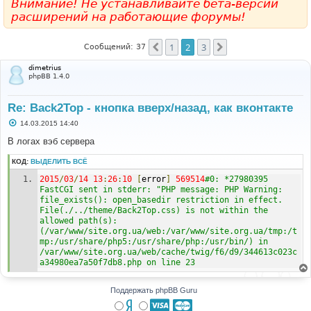
Внимание! Не устанавливайте бета-версии
расширений на работающие форумы!
1
2
3
Пред.
След.
Сообщений: 37
dimetrius
phpBB 1.4.0
Re: Back2Top - кнопка вверх/назад, как вконтакте
С
14.03.2015 14:40
о
о
В логах вэб сервера
б
щ
КОД:
ВЫДЕЛИТЬ ВСЁ
е
н
2015
/
03
/
14
13
:
26
:
10
[
error
]
569514
#0: *27980395 
и
е
FastCGI sent in stderr: "PHP message: PHP Warning:  
file_exists(): open_basedir restriction in effect. 
File(./../theme/Back2Top.css) is not within the 
allowed path(s): 
(/var/www/site.org.ua/web:/var/www/site.org.ua/tmp:/t
mp:/usr/share/php5:/usr/share/php:/usr/bin/) in 
/var/www/site.org.ua/web/cache/twig/f6/d9/344613c023c
a34980ea7a50f7db8.php on line 23
Поддержать phpBB Guru