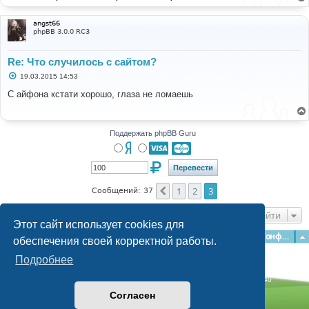
е
angst66
phpBB 3.0.0 RC3
Re: Что случилось с сайтом?
С
19.03.2015 14:53
о
о
С айфона кстати хорошо, глаза не ломаешь
б
щ
е
н
и
Поддержать phpBB Guru
е
1
2
3
Пред.
Сообщений: 37
Перейти
Этот сайт использует cookies для
Главная
Форумы
Наша команда
О команде
Конфиденциальность
обеспечения своей корректной работы.
Подробнее
Time: 0.252s
| Peak Memory Usage: 2.95 МБ | GZIP: Off |
Queries: 40
© phpBB Guru, 2004—2026
Согласен
Powered by
phpBB