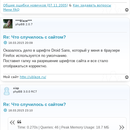
н
и
Общие ошибки новичков (07.11.2005)
&
Как задавать вопросы
е
Мини FAQ
***Blaze***
phpBB 2.0.7
Re: Что случилось с сайтом?
С
18.03.2015 20:09
о
о
Оказалось дело в шрифте Droid Sans, который у меня в браузере
б
Firefox используется по умолчанию.
щ
е
Поставил галку на разрешение шрифтов сайта и все стало
н
отображаться корректно.
и
е
Мой сайт
http://ublaze.ru/
xisp
phpBB 3.0.0 RC7
Re: Что случилось с сайтом?
С
18.03.2015 23:10
о
о
б
щ
Time: 0.270s | Queries: 46 | Peak Memory Usage: 18.7 МБ
е