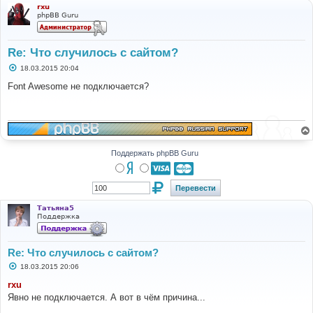
rxu
phpBB Guru
Re: Что случилось с сайтом?
С
18.03.2015 20:04
о
о
Font Awesome не подключается?
б
щ
е
н
и
е
Поддержать phpBB Guru
Татьяна5
Поддержка
Re: Что случилось с сайтом?
С
18.03.2015 20:06
о
о
rxu
б
Явно не подключается. А вот в чём причина...
щ
е