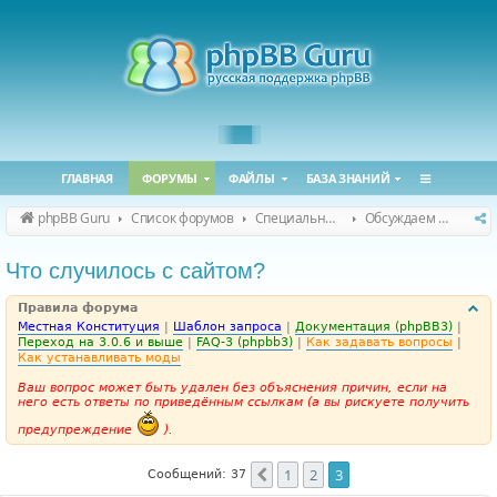
ГЛАВНАЯ
ФОРУМЫ
ФАЙЛЫ
БАЗА ЗНАНИЙ
phpBB Guru
Список форумов
Специальные форумы
Обсуждаем сайт и конференцию
Что случилось с сайтом?
Правила форума
Местная Конституция
|
Шаблон запроса
|
Документация (phpBB3)
|
Переход на 3.0.6 и выше
|
FAQ-3 (phpbb3)
|
Как задавать вопросы
|
Как устанавливать моды
Ваш вопрос может быть удален без объяснения причин, если на
него есть ответы по приведённым ссылкам (а вы рискуете получить
предупреждение
).
1
2
3
Пред.
Сообщений: 37