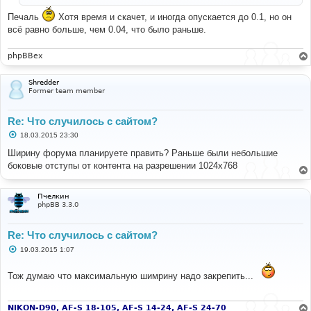
н
и
Печаль
Хотя время и скачет, и иногда опускается до 0.1, но он
е
всё равно больше, чем 0.04, что было раньше.
phpBBex
Shredder
Former team member
Re: Что случилось с сайтом?
С
18.03.2015 23:30
о
о
Ширину форума планируете править? Раньше были небольшие
б
боковые отступы от контента на разрешении 1024х768
щ
е
н
и
Пчелкин
е
phpBB 3.3.0
Re: Что случилось с сайтом?
С
19.03.2015 1:07
о
о
б
Тож думаю что максимальную шимрину надо закрепить...
щ
е
н
и
NIKON-D90, AF-S 18-105, AF-S 14-24, AF-S 24-70