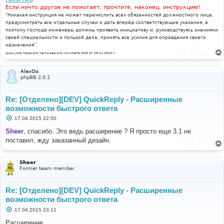
Если ничто другое не помогает, прочтите, наконец, инструкцию!
"Никакая инструкция не может перечислить всех обязанностей должностного лица,
предусмотреть все отдельные случаи и дать вперёд соответствующие указания, а
поэтому господа инженеры должны проявить инициативу и, руководствуясь знаниями
своей специальности и пользой дела, принять все усилия для оправдания своего
назначения".
Циркуляр Морского технического комитета №15 от 29.11.1910 г.
AlexOo
phpBB 2.0.1
Re: [Отделено][DEV] QuickReply - Расширенные
возможности быстрого ответа
С
17.04.2015 22:50
о
о
Sheer
, спасибо. Это ведь расширение ? Я просто еще 3.1 не
б
поставил, жду заказанный дизайн.
щ
е
н
и
Sheer
е
Former team member
Re: [Отделено][DEV] QuickReply - Расширенные
возможности быстрого ответа
С
17.04.2015 23:11
о
о
Расширение.