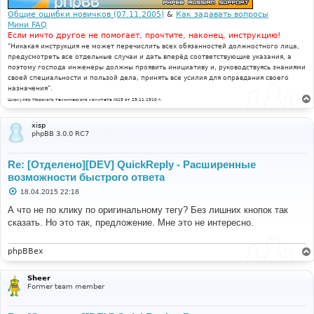
Общие ошибки новичков (07.11.2005)
&
Как задавать вопросы
Мини FAQ
Если ничто другое не помогает, прочтите, наконец, инструкцию!
"Никакая инструкция не может перечислить всех обязанностей должностного лица,
предусмотреть все отдельные случаи и дать вперёд соответствующие указания, а
поэтому господа инженеры должны проявить инициативу и, руководствуясь знаниями
своей специальности и пользой дела, принять все усилия для оправдания своего
назначения".
Циркуляр Морского технического комитета №15 от 29.11.1910 г.
xisp
phpBB 3.0.0 RC7
Re: [Отделено][DEV] QuickReply - Расширенные
возможности быстрого ответа
С
18.04.2015 22:18
о
о
А что не по клику по оригинальному тегу? Без лишних кнопок так
б
сказать. Но это так, предложение. Мне это не интересно.
щ
е
н
и
phpBBex
е
Sheer
Former team member