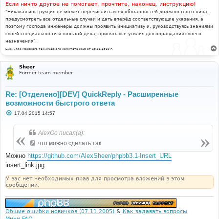
Если ничто другое не помогает, прочтите, наконец, инструкцию!
"Никакая инструкция не может перечислить всех обязанностей должностного лица,
предусмотреть все отдельные случаи и дать вперёд соответствующие указания, а
поэтому господа инженеры должны проявить инициативу и, руководствуясь знаниями
своей специальности и пользой дела, принять все усилия для оправдания своего
назначения".
Циркуляр Морского технического комитета №15 от 29.11.1910 г.
Sheer
Former team member
Re: [Отделено][DEV] QuickReply - Расширенные
возможности быстрого ответа
С
17.04.2015 14:57
о
о
б
AlexOo писал(а):
щ
е
что можно сделать так
н
и
Можно
https://github.com/AlexSheer/phpbb3.1-Insert_URL
е
insert_link.jpg
У вас нет необходимых прав для просмотра вложений в этом
сообщении.
Общие ошибки новичков (07.11.2005)
&
Как задавать вопросы
Мини FAQ