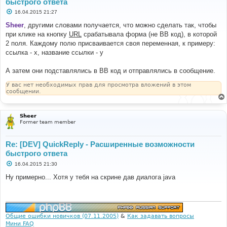
быстрого ответа
С
16.04.2015 21:27
о
о
Sheer
, другими словами получается, что можно сделать так, чтобы
б
при клике на кнопку
URL
срабатывала форма (не BB код), в которой
щ
е
2 поля. Каждому полю присваивается своя переменная, к примеру:
н
ссылка - x, название ссылки - y
и
е
А затем они подставлялись в BB код и отправлялись в сообщение.
У вас нет необходимых прав для просмотра вложений в этом
сообщении.
Sheer
Former team member
Re: [DEV] QuickReply - Расширенные возможности
быстрого ответа
С
16.04.2015 21:30
о
о
Ну примерно... Хотя у тебя на скрине дав диалога java
б
щ
е
н
и
е
Общие ошибки новичков (07.11.2005)
&
Как задавать вопросы
Мини FAQ