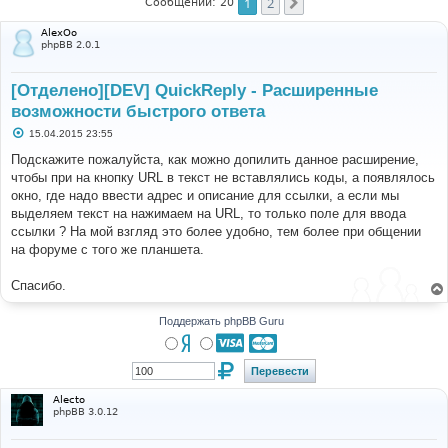
1
2
След.
Сообщений: 20
AlexOo
phpBB 2.0.1
[Отделено][DEV] QuickReply - Расширенные
возможности быстрого ответа
С
15.04.2015 23:55
о
о
Подскажите пожалуйста, как можно допилить данное расширение,
б
чтобы при на кнопку URL в текст не вставлялись коды, а появлялось
щ
е
окно, где надо ввести адрес и описание для ссылки, а если мы
н
выделяем текст на нажимаем на URL, то только поле для ввода
и
е
ссылки ? На мой взгляд это более удобно, тем более при общении
на форуме с того же планшета.
Спасибо.
Поддержать phpBB Guru
Alecto
phpBB 3.0.12