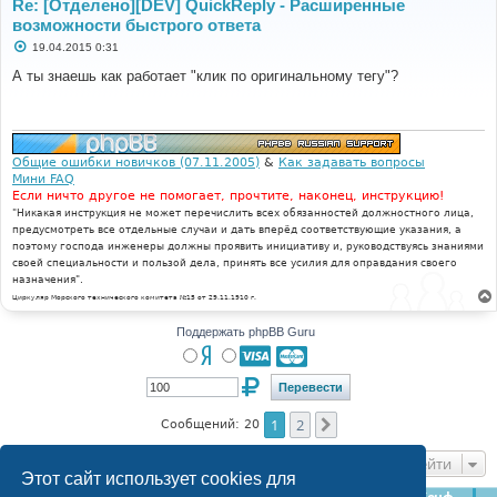
Re: [Отделено][DEV] QuickReply - Расширенные
возможности быстрого ответа
С
19.04.2015 0:31
о
о
А ты знаешь как работает "клик по оригинальному тегу"?
б
щ
е
н
и
е
Общие ошибки новичков (07.11.2005)
&
Как задавать вопросы
Мини FAQ
Если ничто другое не помогает, прочтите, наконец, инструкцию!
"Никакая инструкция не может перечислить всех обязанностей должностного лица,
предусмотреть все отдельные случаи и дать вперёд соответствующие указания, а
поэтому господа инженеры должны проявить инициативу и, руководствуясь знаниями
своей специальности и пользой дела, принять все усилия для оправдания своего
назначения".
Циркуляр Морского технического комитета №15 от 29.11.1910 г.
Поддержать phpBB Guru
1
2
След.
Сообщений: 20
Перейти
Этот сайт использует cookies для