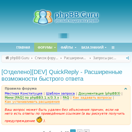
ГЛАВНАЯ
ФОРУМЫ
ФАЙЛЫ
БАЗА ЗНАНИЙ
phpBB Guru
Список форумов
Расширения phpBB
Запросы расширений для phpBB
[Отделено][DEV] QuickReply - Расширенные
возможности быстрого ответа
Правила форума
Местная Конституция
|
Шаблон запроса
|
Документация (phpBB3)
|
Мини [FAQ] по phpBB3.1.x/3.3.x
|
FAQ
|
Как задавать вопросы
|
Как устанавливать расширения
Ваш вопрос может быть удален без объяснения причин, если на
него есть ответы по приведённым ссылкам (а вы рискуете получить
предупреждение
).