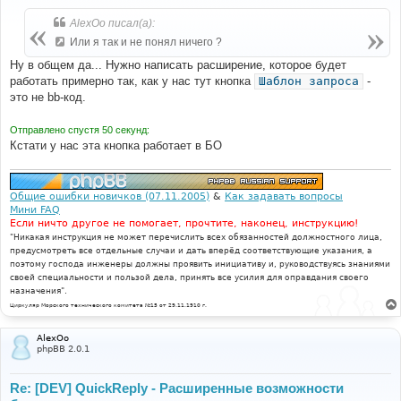
о
б
AlexOo писал(а):
щ
е
Или я так и не понял ничего ?
н
и
Ну в общем да... Нужно написать расширение, которое будет
е
работать примерно так, как у нас тут кнопка
Шаблон запроса
-
это не bb-код.
Отправлено спустя 50 секунд:
Кстати у нас эта кнопка работает в БО
Общие ошибки новичков (07.11.2005)
&
Как задавать вопросы
Мини FAQ
Если ничто другое не помогает, прочтите, наконец, инструкцию!
"Никакая инструкция не может перечислить всех обязанностей должностного лица,
предусмотреть все отдельные случаи и дать вперёд соответствующие указания, а
поэтому господа инженеры должны проявить инициативу и, руководствуясь знаниями
своей специальности и пользой дела, принять все усилия для оправдания своего
назначения".
Циркуляр Морского технического комитета №15 от 29.11.1910 г.
AlexOo
phpBB 2.0.1
Re: [DEV] QuickReply - Расширенные возможности