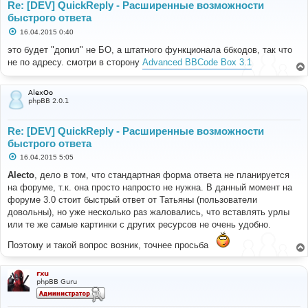
Re: [DEV] QuickReply - Расширенные возможности
быстрого ответа
С
16.04.2015 0:40
о
о
это будет "допил" не БО, а штатного функционала ббкодов, так что
б
не по адресу. смотри в сторону
Advanced BBCode Box 3.1
щ
е
н
и
AlexOo
е
phpBB 2.0.1
Re: [DEV] QuickReply - Расширенные возможности
быстрого ответа
С
16.04.2015 5:05
о
о
Alecto
, дело в том, что стандартная форма ответа не планируется
б
на форуме, т.к. она просто напросто не нужна. В данный момент на
щ
е
форуме 3.0 стоит быстрый ответ от Татьяны (пользователи
н
довольны), но уже несколько раз жаловались, что вставлять урлы
и
е
или те же самые картинки с других ресурсов не очень удобно.
Поэтому и такой вопрос возник, точнее просьба
rxu
phpBB Guru