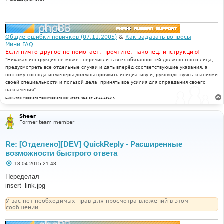
б
щ
е
н
и
е
Общие ошибки новичков (07.11.2005)
&
Как задавать вопросы
Мини FAQ
Если ничто другое не помогает, прочтите, наконец, инструкцию!
"Никакая инструкция не может перечислить всех обязанностей должностного лица,
предусмотреть все отдельные случаи и дать вперёд соответствующие указания, а
поэтому господа инженеры должны проявить инициативу и, руководствуясь знаниями
своей специальности и пользой дела, принять все усилия для оправдания своего
назначения".
Циркуляр Морского технического комитета №15 от 29.11.1910 г.
Sheer
Former team member
Re: [Отделено][DEV] QuickReply - Расширенные
возможности быстрого ответа
С
18.04.2015 21:48
о
о
Переделал
б
insert_link.jpg
щ
е
н
У вас нет необходимых прав для просмотра вложений в этом
и
сообщении.
е