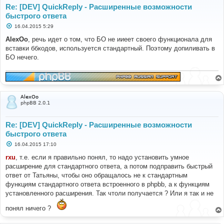
Re: [DEV] QuickReply - Расширенные возможности
быстрого ответа
С
16.04.2015 5:29
о
о
AlexOo
, речь идет о том, что БО не ииеет своего функционала для
б
вставки ббкодов, используется стандартный. Поэтому допиливать в
щ
е
БО нечего.
н
и
е
AlexOo
phpBB 2.0.1
Re: [DEV] QuickReply - Расширенные возможности
быстрого ответа
С
16.04.2015 17:10
о
о
rxu
, т.е. если я правильно понял, то надо установить умное
б
расширение для стандартного ответа, а потом подправить быстрый
щ
е
ответ от Татьяны, чтобы оно обращалось не к стандартным
н
функциям стандартного ответа встроенного в phpbb, а к функциям
и
е
установленного расширения. Так чтоли получается ? Или я так и не
понял ничего ?