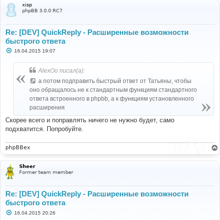
xisp
phpBB 3.0.0 RC7
Re: [DEV] QuickReply - Расширенные возможности
быстрого ответа
С
16.04.2015 19:07
о
о
б
AlexOo писал(а):
щ
е
а потом подправить быстрый ответ от Татьяны, чтобы
н
оно обращалось не к стандартным функциям стандартного
и
е
ответа встроенного в phpbb, а к функциям установленного
расширения
Скорее всего и поправлять ничего не нужно будет, само
подхватится. Попробуйте.
phpBBex
Sheer
Former team member
Re: [DEV] QuickReply - Расширенные возможности
быстрого ответа
С
16.04.2015 20:26
о