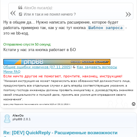
о
б
AlexOo писал(а):
щ
е
Или я так и не понял ничего ?
н
и
Ну в общем да... Нужно написать расширение, которое будет
е
работать примерно так, как у нас тут кнопка
Шаблон запроса
-
это не bb-код.
Отправлено спустя 50 секунд:
Кстати у нас эта кнопка работает в БО
Общие ошибки новичков (07.11.2005)
&
Как задавать вопросы
Мини FAQ
Если ничто другое не помогает, прочтите, наконец, инструкцию!
"Никакая инструкция не может перечислить всех обязанностей должностного лица,
предусмотреть все отдельные случаи и дать вперёд соответствующие указания, а
поэтому господа инженеры должны проявить инициативу и, руководствуясь знаниями
своей специальности и пользой дела, принять все усилия для оправдания своего
назначения".
Циркуляр Морского технического комитета №15 от 29.11.1910 г.
AlexOo
phpBB 2.0.1
Re: [DEV] QuickReply - Расширенные возможности