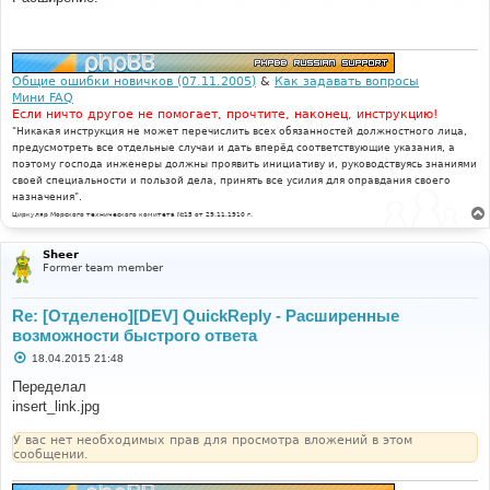
б
щ
е
н
и
е
Общие ошибки новичков (07.11.2005)
&
Как задавать вопросы
Мини FAQ
Если ничто другое не помогает, прочтите, наконец, инструкцию!
"Никакая инструкция не может перечислить всех обязанностей должностного лица,
предусмотреть все отдельные случаи и дать вперёд соответствующие указания, а
поэтому господа инженеры должны проявить инициативу и, руководствуясь знаниями
своей специальности и пользой дела, принять все усилия для оправдания своего
назначения".
Циркуляр Морского технического комитета №15 от 29.11.1910 г.
Sheer
Former team member
Re: [Отделено][DEV] QuickReply - Расширенные
возможности быстрого ответа
С
18.04.2015 21:48
о
о
Переделал
б
insert_link.jpg
щ
е
н
У вас нет необходимых прав для просмотра вложений в этом
и
сообщении.
е