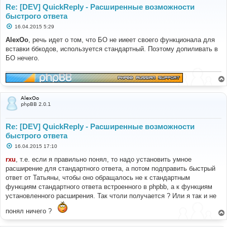
Re: [DEV] QuickReply - Расширенные возможности
быстрого ответа
С
16.04.2015 5:29
о
о
AlexOo
, речь идет о том, что БО не ииеет своего функционала для
б
вставки ббкодов, используется стандартный. Поэтому допиливать в
щ
е
БО нечего.
н
и
е
AlexOo
phpBB 2.0.1
Re: [DEV] QuickReply - Расширенные возможности
быстрого ответа
С
16.04.2015 17:10
о
о
rxu
, т.е. если я правильно понял, то надо установить умное
б
расширение для стандартного ответа, а потом подправить быстрый
щ
е
ответ от Татьяны, чтобы оно обращалось не к стандартным
н
функциям стандартного ответа встроенного в phpbb, а к функциям
и
е
установленного расширения. Так чтоли получается ? Или я так и не
понял ничего ?