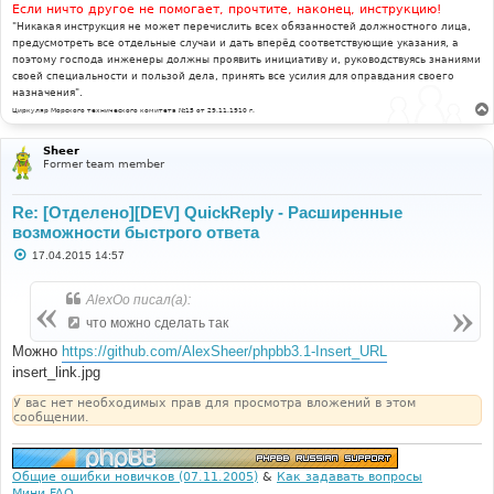
Если ничто другое не помогает, прочтите, наконец, инструкцию!
"Никакая инструкция не может перечислить всех обязанностей должностного лица,
предусмотреть все отдельные случаи и дать вперёд соответствующие указания, а
поэтому господа инженеры должны проявить инициативу и, руководствуясь знаниями
своей специальности и пользой дела, принять все усилия для оправдания своего
назначения".
Циркуляр Морского технического комитета №15 от 29.11.1910 г.
Sheer
Former team member
Re: [Отделено][DEV] QuickReply - Расширенные
возможности быстрого ответа
С
17.04.2015 14:57
о
о
б
AlexOo писал(а):
щ
е
что можно сделать так
н
и
Можно
https://github.com/AlexSheer/phpbb3.1-Insert_URL
е
insert_link.jpg
У вас нет необходимых прав для просмотра вложений в этом
сообщении.
Общие ошибки новичков (07.11.2005)
&
Как задавать вопросы
Мини FAQ