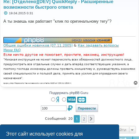
Re: [Отделено][DEV] QuickReply - Расширенные
возможности быстрого ответа
С
19.04.2015 0:31
о
о
А ты знаешь как работает "клик по оригинальному тегу"?
б
щ
е
н
и
е
Общие ошибки новичков (07.11.2005)
&
Как задавать вопросы
Мини FAQ
Если ничто другое не помогает, прочтите, наконец, инструкцию!
"Никакая инструкция не может перечислить всех обязанностей должностного лица,
предусмотреть все отдельные случаи и дать вперёд соответствующие указания, а
поэтому господа инженеры должны проявить инициативу и, руководствуясь знаниями
своей специальности и пользой дела, принять все усилия для оправдания своего
назначения".
Циркуляр Морского технического комитета №15 от 29.11.1910 г.
Поддержать phpBB Guru
1
2
След.
Сообщений: 20
Перейти
Этот сайт использует cookies для