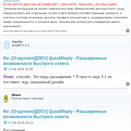
Если ничто другое не помогает, прочтите, наконец, инструкцию!
"Никакая инструкция не может перечислить всех обязанностей должностного лица,
предусмотреть все отдельные случаи и дать вперёд соответствующие указания, а
поэтому господа инженеры должны проявить инициативу и, руководствуясь знаниями
своей специальности и пользой дела, принять все усилия для оправдания своего
назначения".
Циркуляр Морского технического комитета №15 от 29.11.1910 г.
AlexOo
phpBB 2.0.1
Re: [Отделено][DEV] QuickReply - Расширенные
возможности быстрого ответа
С
17.04.2015 22:50
о
о
Sheer
, спасибо. Это ведь расширение ? Я просто еще 3.1 не
б
поставил, жду заказанный дизайн.
щ
е
н
и
Sheer
е
Former team member
Re: [Отделено][DEV] QuickReply - Расширенные
возможности быстрого ответа
С
17.04.2015 23:11
о
о
Расширение.