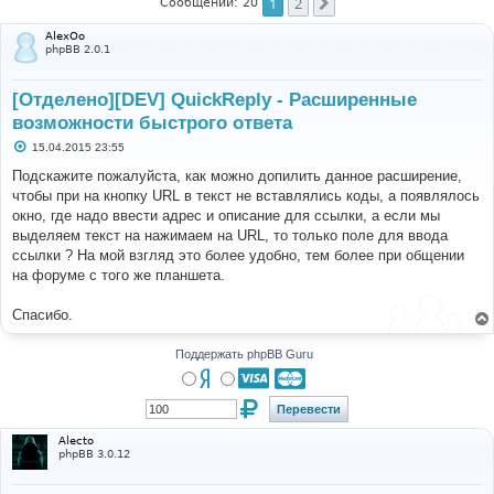
1
2
След.
Сообщений: 20
AlexOo
phpBB 2.0.1
[Отделено][DEV] QuickReply - Расширенные
возможности быстрого ответа
С
15.04.2015 23:55
о
о
Подскажите пожалуйста, как можно допилить данное расширение,
б
чтобы при на кнопку URL в текст не вставлялись коды, а появлялось
щ
е
окно, где надо ввести адрес и описание для ссылки, а если мы
н
выделяем текст на нажимаем на URL, то только поле для ввода
и
е
ссылки ? На мой взгляд это более удобно, тем более при общении
на форуме с того же планшета.
Спасибо.
Поддержать phpBB Guru
Alecto
phpBB 3.0.12