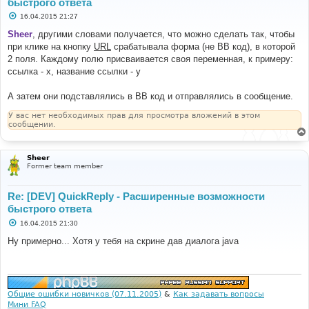
быстрого ответа
С
16.04.2015 21:27
о
о
Sheer
, другими словами получается, что можно сделать так, чтобы
б
при клике на кнопку
URL
срабатывала форма (не BB код), в которой
щ
е
2 поля. Каждому полю присваивается своя переменная, к примеру:
н
ссылка - x, название ссылки - y
и
е
А затем они подставлялись в BB код и отправлялись в сообщение.
У вас нет необходимых прав для просмотра вложений в этом
сообщении.
Sheer
Former team member
Re: [DEV] QuickReply - Расширенные возможности
быстрого ответа
С
16.04.2015 21:30
о
о
Ну примерно... Хотя у тебя на скрине дав диалога java
б
щ
е
н
и
е
Общие ошибки новичков (07.11.2005)
&
Как задавать вопросы
Мини FAQ