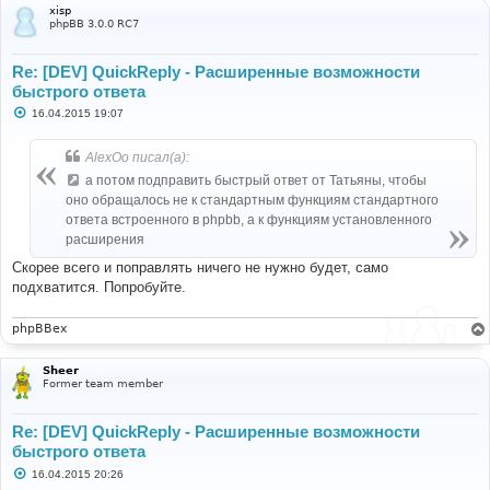
xisp
phpBB 3.0.0 RC7
Re: [DEV] QuickReply - Расширенные возможности
быстрого ответа
С
16.04.2015 19:07
о
о
б
AlexOo писал(а):
щ
е
а потом подправить быстрый ответ от Татьяны, чтобы
н
оно обращалось не к стандартным функциям стандартного
и
е
ответа встроенного в phpbb, а к функциям установленного
расширения
Скорее всего и поправлять ничего не нужно будет, само
подхватится. Попробуйте.
phpBBex
Sheer
Former team member
Re: [DEV] QuickReply - Расширенные возможности
быстрого ответа
С
16.04.2015 20:26
о