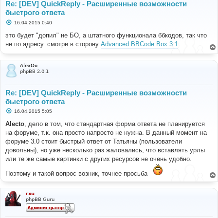
Re: [DEV] QuickReply - Расширенные возможности
быстрого ответа
С
16.04.2015 0:40
о
о
это будет "допил" не БО, а штатного функционала ббкодов, так что
б
не по адресу. смотри в сторону
Advanced BBCode Box 3.1
щ
е
н
и
AlexOo
е
phpBB 2.0.1
Re: [DEV] QuickReply - Расширенные возможности
быстрого ответа
С
16.04.2015 5:05
о
о
Alecto
, дело в том, что стандартная форма ответа не планируется
б
на форуме, т.к. она просто напросто не нужна. В данный момент на
щ
е
форуме 3.0 стоит быстрый ответ от Татьяны (пользователи
н
довольны), но уже несколько раз жаловались, что вставлять урлы
и
е
или те же самые картинки с других ресурсов не очень удобно.
Поэтому и такой вопрос возник, точнее просьба
rxu
phpBB Guru