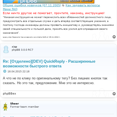
Общие ошибки новичков (07.11.2005)
&
Как задавать вопросы
Мини FAQ
Если ничто другое не помогает, прочтите, наконец, инструкцию!
"Никакая инструкция не может перечислить всех обязанностей должностного лица,
предусмотреть все отдельные случаи и дать вперёд соответствующие указания, а
поэтому господа инженеры должны проявить инициативу и, руководствуясь знаниями
своей специальности и пользой дела, принять все усилия для оправдания своего
назначения".
Циркуляр Морского технического комитета №15 от 29.11.1910 г.
xisp
phpBB 3.0.0 RC7
Re: [Отделено][DEV] QuickReply - Расширенные
возможности быстрого ответа
С
18.04.2015 22:18
о
о
А что не по клику по оригинальному тегу? Без лишних кнопок так
б
сказать. Но это так, предложение. Мне это не интересно.
щ
е
н
и
phpBBex
е
Sheer
Former team member