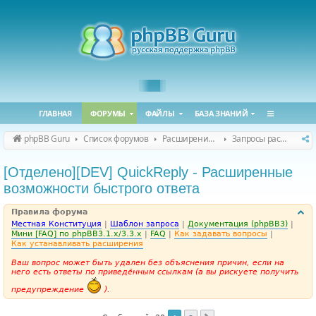
ГЛАВНАЯ
ФОРУМЫ
ФАЙЛЫ
БАЗА ЗНАНИЙ
phpBB Guru
Список форумов
Расширения phpBB
Запросы расширений для phpBB
[Отделено][DEV] QuickReply - Расширенные
возможности быстрого ответа
Правила форума
Местная Конституция
|
Шаблон запроса
|
Документация (phpBB3)
|
Мини [FAQ] по phpBB3.1.x/3.3.x
|
FAQ
|
Как задавать вопросы
|
Как устанавливать расширения
Ваш вопрос может быть удален без объяснения причин, если на
него есть ответы по приведённым ссылкам (а вы рискуете получить
предупреждение
).