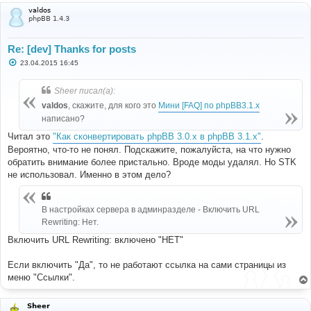
valdos
phpBB 1.4.3
Re: [dev] Thanks for posts
С
23.04.2015 16:45
о
о
б
Sheer писал(а):
щ
е
valdos
, скажите, для кого это
Мини [FAQ] по phpBB3.1.x
н
написано?
и
е
Читал это
"Как сконвертировать phpBB 3.0.х в phpBB 3.1.х"
.
Вероятно, что-то не понял. Подскажите, пожалуйста, на что нужно
обратить внимание более пристально. Вроде моды удалял. Но STK
не использовал. Именно в этом дело?
В настройках сервера в админразделе - Включить URL
Rewriting: Нет.
Включить URL Rewriting: включено "НЕТ"
Если включить "Да", то не работают ссылка на сами страницы из
меню "Ссылки".
Sheer