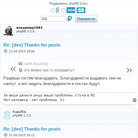
Поддержать phpBB Guru
владимир1983
phpBB 3.2.6
Re: [dev] Thanks for posts
С
21.04.2015 19:06
о
о
б
carik писал(а):
щ
е
это можно как то исправить?
н
и
Разреши гостям благодарить. Благодарности выдавать они не
е
смогут, а вот видеть благодарности в постах будут.
За ваши деньги решу ваши проблемы. Стучи в ЛС.
Нет человека - нет проблемы. (c)
Kupullka
phpBB 1.2.0
Re: [dev] Thanks for posts
С
21.04.2015 19:11