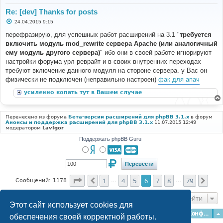
Re: [dev] Thanks for posts
С
24.04.2015 9:15
о
о
перефразирую, для успешных работ расширений на 3.1 "
требуется
б
включить модуль mod_rewrite сервера Apache (или аналогичный
щ
е
ему модуль другого сервера)
" ибо они в своей работе игнорируют
н
настройки форума урл реврайт и в своих внутренних переходах
и
е
требуют включение данного модуля на стороне сервера. у Вас он
физически не подключен (неправильно настроен)
фак для апач
усиленно копать тут в Вашем случае
Перенесено из форума
Бета-версии расширений для phpBB 3.1.x
в форум
Анонсы и поддержка расширений для phpBB 3.1.x
11.07.2015 12:49
модератором
LavIgor
Поддержать phpBB Guru
Страница
6
из
79
1
4
5
6
7
8
79
Пред.
След
Сообщений: 1178
…
…
Перейти
Этот сайт использует cookies для
Главная
Форумы
Наша команда
О команде
Конфиденциальность
обеспечения своей корректной работы.