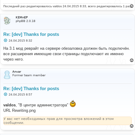
Последний раз редактировалось
valdos
24.04.2015 8:33, всего редактировалось 1 раз.
KEMnEP
phpBB 2.0.18
Re: [dev] Thanks for posts
С
24.04.2015 8:32
о
о
На 3.1 мод реврайт на сервере обезаловка должен быть подключён.
б
все расширения имеющие свои страницы подключают их именно
щ
е
через него.
н
и
е
Anvar
Former team member
Re: [dev] Thanks for posts
С
24.04.2015 8:57
о
о
valdos
, "В центре администратора"
б
щ
URL Rewriting.png
е
н
У вас нет необходимых прав для просмотра вложений в этом
и
сообщении.
е