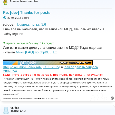
Former team member
Re: [dev] Thanks for posts
С
23.04.2015 16:50
о
о
valdos
,
Правила, пункт: 3.6
б
Сначала вы написали, что установили МОД, тем самым ввели в
щ
е
заблуждение.
н
и
е
Отправлено спустя 5 минут 14 секунд:
Или вы в самом деле установили именно МОД? Тогда еще раз
читайте
Мини [FAQ] по phpBB3.1.x
Общие ошибки новичков (07.11.2005)
&
Как задавать вопросы
Мини FAQ
Если ничто другое не помогает, прочтите, наконец, инструкцию!
"Никакая инструкция не может перечислить всех обязанностей должностного лица,
предусмотреть все отдельные случаи и дать вперёд соответствующие указания, а
поэтому господа инженеры должны проявить инициативу и, руководствуясь знаниями
своей специальности и пользой дела, принять все усилия для оправдания своего
назначения".
Циркуляр Морского технического комитета №15 от 29.11.1910 г.
valdos
phpBB 1.4.3