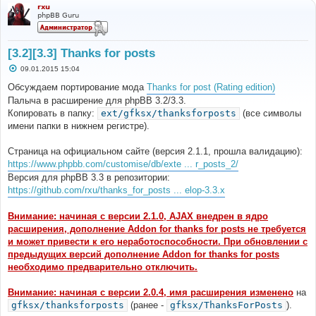
rxu
phpBB Guru
[3.2][3.3] Thanks for posts
С
09.01.2015 15:04
о
о
Обсуждаем портирование мода
Thanks for post (Rating edition)
б
Палыча в расширение для phpBB 3.2/3.3.
щ
е
Копировать в папку:
ext/gfksx/thanksforposts
(все символы
н
имени папки в нижнем регистре).
и
е
Страница на официальном сайте (версия 2.1.1, прошла валидацию):
https://www.phpbb.com/customise/db/exte ... r_posts_2/
Версия для phpBB 3.3 в репозитории:
https://github.com/rxu/thanks_for_posts ... elop-3.3.x
Внимание: начиная с версии 2.1.0, AJAX внедрен в ядро
расширения, дополнение Addon for thanks for posts не требуется
и может привести к его неработоспособности. При обновлении с
предыдущих версий дополнение Addon for thanks for posts
необходимо предварительно отключить.
Внимание: начиная с версии 2.0.4, имя расширения изменено
на
gfksx/thanksforposts
(ранее -
gfksx/ThanksForPosts
).