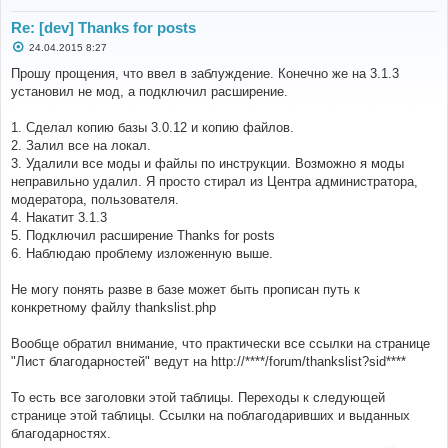
Re: [dev] Thanks for posts
С
24.04.2015 8:27
о
о
Прошу прощения, что ввел в заблуждение. Конечно же на 3.1.3
б
установил не мод, а подключил расширение.
щ
е
н
1. Сделал копию базы 3.0.12 и копию файлов.
и
е
2. Залил все на локал.
3. Удалили все моды и файлы по инструкции. Возможно я моды
неправильно удалил. Я просто стирал из Центра администратора,
модератора, пользователя.
4. Накатит 3.1.3
5. Подключил расширение Thanks for posts
6. Наблюдаю проблему изложенную выше.
Не могу понять разве в базе может быть прописан путь к
конкретному файлу thankslist.php
Вообще обратил внимание, что практически все ссылки на странице
"Лист благодарностей" ведут на http://****/forum/thankslist?sid****
То есть все заголовки этой таблицы. Переходы к следующей
странице этой таблицы. Ссылки на поблагодаривших и выданных
благодарностях.