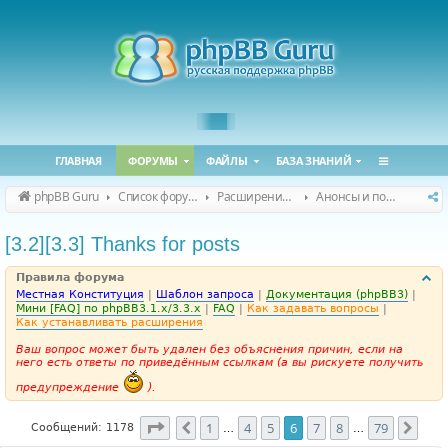
ГЛАВНАЯ
ФОРУМЫ
ФАЙЛЫ
БАЗА ЗНАНИЙ
phpBB Guru
Список форумов
Расширения phpBB
Анонсы и поддержка расширений для phpBB
[3.2][3.3] Thanks for posts
Правила форума
Местная Конституция
|
Шаблон запроса
|
Документация (phpBB3)
|
Мини [FAQ] по phpBB3.1.x/3.3.x
|
FAQ
|
Как задавать вопросы
|
Как устанавливать расширения
Ваш вопрос может быть удален без объяснения причин, если на
него есть ответы по приведённым ссылкам (а вы рискуете получить
предупреждение
).
Страница
6
из
79
1
4
5
6
7
8
79
Пред.
След
Сообщений: 1178
…
…