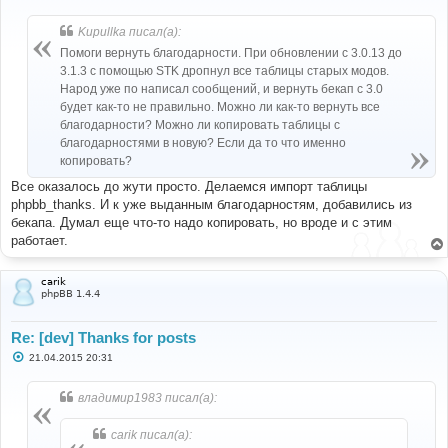
о
о
б
Kupullka писал(а):
щ
е
Помоги вернуть благодарности. При обновлении с 3.0.13 до
н
3.1.3 с помощью STK дропнул все таблицы старых модов.
и
е
Народ уже по написал сообщений, и вернуть бекап с 3.0
будет как-то не правильно. Можно ли как-то вернуть все
благодарности? Можно ли копировать таблицы с
благодарностями в новую? Если да то что именно
копировать?
Все оказалось до жути просто. Делаемся импорт таблицы
phpbb_thanks. И к уже выданным благодарностям, добавились из
бекапа. Думал еще что-то надо копировать, но вроде и с этим
работает.
carik
phpBB 1.4.4
Re: [dev] Thanks for posts
С
21.04.2015 20:31
о
о
б
владимир1983 писал(а):
щ
е
н
carik писал(а):
и