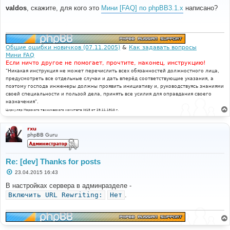
о
valdos
, скажите, для кого это
Мини [FAQ] по phpBB3.1.x
написано?
б
щ
е
н
и
е
Общие ошибки новичков (07.11.2005)
&
Как задавать вопросы
Мини FAQ
Если ничто другое не помогает, прочтите, наконец, инструкцию!
"Никакая инструкция не может перечислить всех обязанностей должностного лица,
предусмотреть все отдельные случаи и дать вперёд соответствующие указания, а
поэтому господа инженеры должны проявить инициативу и, руководствуясь знаниями
своей специальности и пользой дела, принять все усилия для оправдания своего
назначения".
Циркуляр Морского технического комитета №15 от 29.11.1910 г.
rxu
phpBB Guru
Re: [dev] Thanks for posts
С
23.04.2015 16:43
о
о
В настройках сервера в админразделе -
б
Включить URL Rewriting:
Нет
.
щ
е
н
и
е