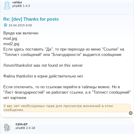
valdos
phpBB 1.4.3
Re: [dev] Thanks for posts
С
24.04.2015 9:00
о
о
Вроде как включен
б
mod.jpg
щ
е
mod2.jpg
н
Если здесь поставить "Да", то при переходе из меню "Ссылки" на
и
е
"Топлист сообщений" или "Благодарности" выдается сообщение
/forum/thankslist was not found on this server
Файла thankslist в корне действительно нет.
Если отключить, то по ссылкам перейти в таблицы можно. Но в
"Лист благодарностей" не работают ссылки, а в "Топлист сообщений"
нет картинок.
У вас нет необходимых прав для просмотра вложений в этом
сообщении.
KEMnEP
phpBB 2.0.18