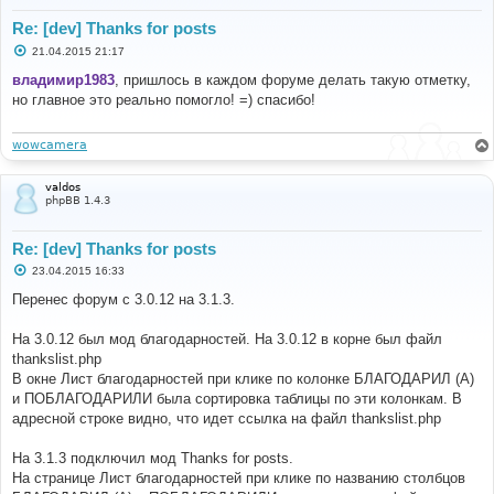
Re: [dev] Thanks for posts
С
21.04.2015 21:17
о
о
владимир1983
, пришлось в каждом форуме делать такую отметку,
б
но главное это реально помогло! =) спасибо!
щ
е
н
и
wowcamera
е
valdos
phpBB 1.4.3
Re: [dev] Thanks for posts
С
23.04.2015 16:33
о
о
Перенес форум с 3.0.12 на 3.1.3.
б
щ
е
На 3.0.12 был мод благодарностей. На 3.0.12 в корне был файл
н
thankslist.php
и
е
В окне Лист благодарностей при клике по колонке БЛАГОДАРИЛ (А)
и ПОБЛАГОДАРИЛИ была сортировка таблицы по эти колонкам. В
адресной строке видно, что идет ссылка на файл thankslist.php
На 3.1.3 подключил мод Thanks for posts.
На странице Лист благодарностей при клике по названию столбцов