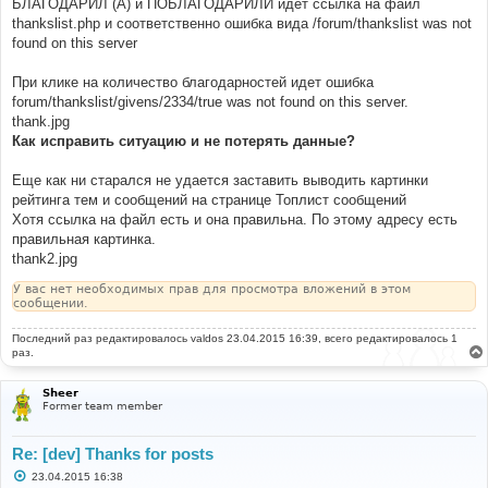
БЛАГОДАРИЛ (А) и ПОБЛАГОДАРИЛИ идет ссылка на файл
thankslist.php и соответственно ошибка вида /forum/thankslist was not
found on this server
При клике на количество благодарностей идет ошибка
forum/thankslist/givens/2334/true was not found on this server.
thank.jpg
Как исправить ситуацию и не потерять данные?
Еще как ни старался не удается заставить выводить картинки
рейтинга тем и сообщений на странице Топлист сообщений
Хотя ссылка на файл есть и она правильна. По этому адресу есть
правильная картинка.
thank2.jpg
У вас нет необходимых прав для просмотра вложений в этом
сообщении.
Последний раз редактировалось
valdos
23.04.2015 16:39, всего редактировалось 1
раз.
Sheer
Former team member
Re: [dev] Thanks for posts
С
23.04.2015 16:38
о