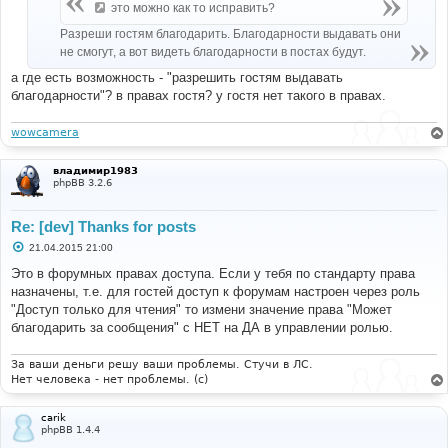
е
это можно как то исправить?
Разреши гостям благодарить. Благодарности выдавать они
не смогут, а вот видеть благодарности в постах будут.
а где есть возможность - "разрешить гостям выдавать
благодарности"? в правах гостя? у гостя нет такого в правах.
wowcamera
владимир1983
phpBB 3.2.6
Re: [dev] Thanks for posts
С
21.04.2015 21:00
о
о
Это в форумных правах доступа. Если у тебя по стандарту права
б
назначены, т.е. для гостей доступ к форумам настроен через роль
щ
е
"Доступ только для чтения" то измени значение права "Может
н
благодарить за сообщения" с НЕТ на ДА в управлении ролью.
и
е
За ваши деньги решу ваши проблемы. Стучи в ЛС.
Нет человека - нет проблемы. (c)
carik
phpBB 1.4.4