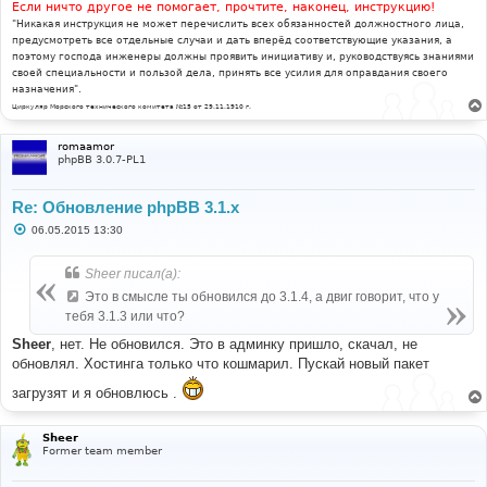
Если ничто другое не помогает, прочтите, наконец, инструкцию!
"Никакая инструкция не может перечислить всех обязанностей должностного лица,
предусмотреть все отдельные случаи и дать вперёд соответствующие указания, а
поэтому господа инженеры должны проявить инициативу и, руководствуясь знаниями
своей специальности и пользой дела, принять все усилия для оправдания своего
назначения".
Циркуляр Морского технического комитета №15 от 29.11.1910 г.
romaamor
phpBB 3.0.7-PL1
Re: Обновление phpBB 3.1.x
С
06.05.2015 13:30
о
о
б
Sheer писал(а):
щ
е
Это в смысле ты обновился до 3.1.4, а двиг говорит, что у
н
тебя 3.1.3 или что?
и
е
Sheer
, нет. Не обновился. Это в админку пришло, скачал, не
обновлял. Хостинга только что кошмарил. Пускай новый пакет
загрузят и я обновлюсь .
Sheer
Former team member