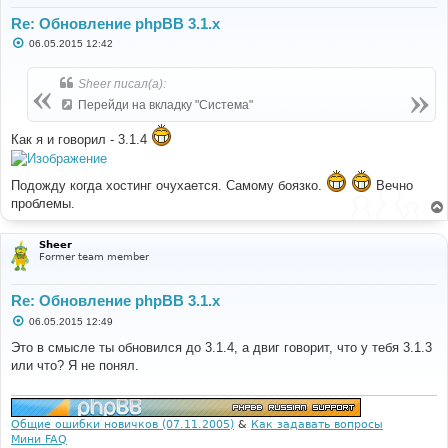
Re: Обновление phpBB 3.1.x
С
06.05.2015 12:42
о
о
б
Sheer писал(а):
щ
е
Перейди на вкладку "Система"
н
и
е
Как я и говорил - 3.1.4
Подожду когда хостинг очухается. Самому боязко.
Вечно
проблемы.
Sheer
Former team member
Re: Обновление phpBB 3.1.x
С
06.05.2015 12:49
о
о
Это в смысле ты обновился до 3.1.4, а двиг говорит, что у тебя 3.1.3
б
или что? Я не понял.
щ
е
н
и
е
Общие ошибки новичков (07.11.2005)
&
Как задавать вопросы
Мини FAQ