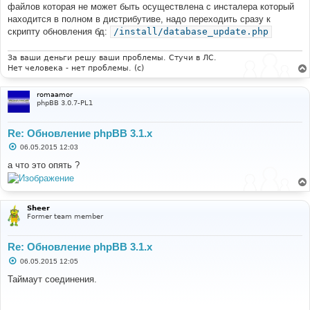
файлов которая не может быть осуществлена с инсталера который
находится в полном в дистрибутиве, надо переходить сразу к
скрипту обновления бд:
/install/database_update.php
За ваши деньги решу ваши проблемы. Стучи в ЛС.
Нет человека - нет проблемы. (c)
romaamor
phpBB 3.0.7-PL1
Re: Обновление phpBB 3.1.x
С
06.05.2015 12:03
о
о
а что это опять ?
б
щ
е
н
и
Sheer
е
Former team member
Re: Обновление phpBB 3.1.x
С
06.05.2015 12:05
о
о
Таймаут соединения.
б
щ
е
н