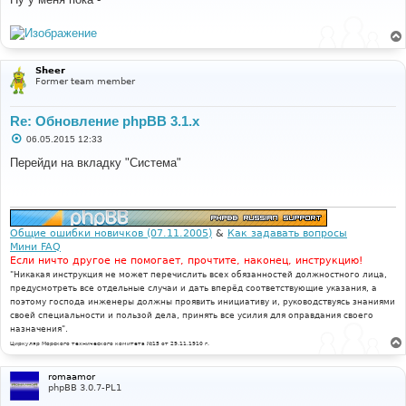
б
щ
е
н
и
е
Sheer
Former team member
Re: Обновление phpBB 3.1.x
С
06.05.2015 12:33
о
о
Перейди на вкладку "Система"
б
щ
е
н
и
е
Общие ошибки новичков (07.11.2005)
&
Как задавать вопросы
Мини FAQ
Если ничто другое не помогает, прочтите, наконец, инструкцию!
"Никакая инструкция не может перечислить всех обязанностей должностного лица,
предусмотреть все отдельные случаи и дать вперёд соответствующие указания, а
поэтому господа инженеры должны проявить инициативу и, руководствуясь знаниями
своей специальности и пользой дела, принять все усилия для оправдания своего
назначения".
Циркуляр Морского технического комитета №15 от 29.11.1910 г.
romaamor
phpBB 3.0.7-PL1