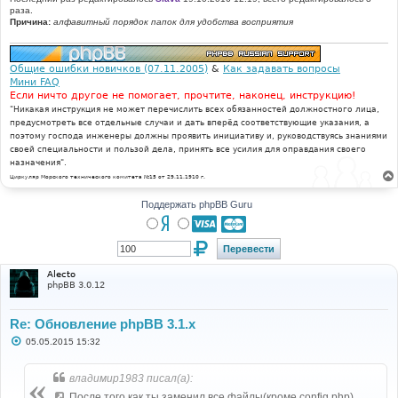
раза.
Причина:
алфавитный порядок папок для удобства восприятия
Общие ошибки новичков (07.11.2005)
&
Как задавать вопросы
Мини FAQ
Если ничто другое не помогает, прочтите, наконец, инструкцию!
"Никакая инструкция не может перечислить всех обязанностей должностного лица,
предусмотреть все отдельные случаи и дать вперёд соответствующие указания, а
поэтому господа инженеры должны проявить инициативу и, руководствуясь знаниями
своей специальности и пользой дела, принять все усилия для оправдания своего
назначения".
Циркуляр Морского технического комитета №15 от 29.11.1910 г.
Поддержать phpBB Guru
Alecto
phpBB 3.0.12
Re: Обновление phpBB 3.1.x
С
05.05.2015 15:32
о
о
б
владимир1983 писал(а):
щ
е
После того как ты заменил все файлы(кроме config.php)