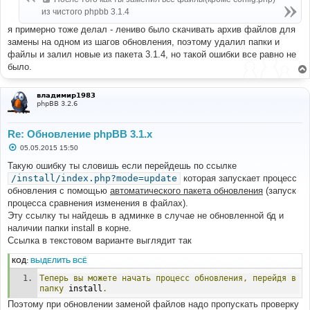
н
из чистого phpbb 3.1.4
и
е
я примерно тоже делал - лениво было скачивать архив файлов для
замены на одном из шагов обновления, поэтому удалил папки и
файлы и залил новые из пакета 3.1.4, но такой ошибки все равно не
было.
владимир1983
phpBB 3.2.6
Re: Обновление phpBB 3.1.x
С
05.05.2015 15:50
о
о
Такую ошибку ты словишь если перейдешь по ссылке
б
/install/index.php?mode=update
которая запускает процесс
щ
е
обновления с помощью
автоматического пакета обновления
(запуск
н
процесса сравнения изменения в файлах).
и
е
Эту ссылку ты найдешь в админке в случае не обновленной бд и
наличии папки install в корне.
Ссылка в текстовом варианте выглядит так
КОД:
ВЫДЕЛИТЬ ВСЁ
Теперь
вы
можете
начать
процесс
обновления,
перейдя
в
папку
 install
.
Поэтому при обновлении заменой файлов надо пропускать проверку