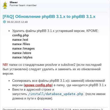
Sheer
Former team member
[FAQ] Обновление phpBB 3.1.x to phpBB 3.1.x
С
06.02.2015 12:48
о
о
б
Удалить файлы phpBB 3.1.x устаревшей версии, КРОМЕ:
щ
config.php
е
н
папки /ext
и
папки /files
е
папки /images
папки /store
папки /styles
NB!
папки со стандартными prosilver и subsilver2 (если последний
был установлен) следует удалить и заменить их из обновленной
версии.
Скопировать все файлы phpBB 3.1.х(с заменой) обновляемой
версии (
кроме config.php
) в папку, где находится phpBB 3.1.x
Ввести в адресной строке и
запустить
/install/database_update.php
(после имени
домена и пути к форумам).
Последний раз редактировалось
Siava
19.10.2016 12:19, всего редактировалось 3