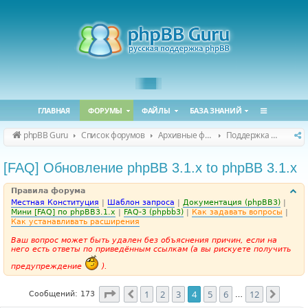
ГЛАВНАЯ
ФОРУМЫ
ФАЙЛЫ
БАЗА ЗНАНИЙ
phpBB Guru
Список форумов
Архивные форумы
Поддержка phpBB 3.1.x
[FAQ] Обновление phpBB 3.1.x to phpBB 3.1.x
Правила форума
Местная Конституция
|
Шаблон запроса
|
Документация (phpBB3)
|
Мини [FAQ] по phpBB3.1.x
|
FAQ-3 (phpbb3)
|
Как задавать вопросы
|
Как устанавливать расширения
Ваш вопрос может быть удален без объяснения причин, если на
него есть ответы по приведённым ссылкам (а вы рискуете получить
предупреждение
).
Страница
4
из
12
1
2
3
4
5
6
12
Пред.
След.
Сообщений: 173
…