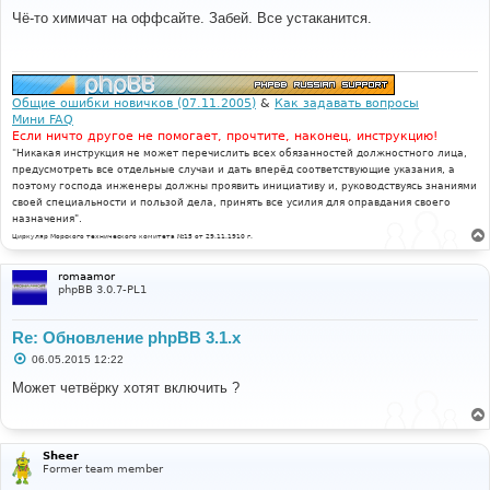
о
о
Чё-то химичат на оффсайте. Забей. Все устаканится.
б
щ
е
н
и
е
Общие ошибки новичков (07.11.2005)
&
Как задавать вопросы
Мини FAQ
Если ничто другое не помогает, прочтите, наконец, инструкцию!
"Никакая инструкция не может перечислить всех обязанностей должностного лица,
предусмотреть все отдельные случаи и дать вперёд соответствующие указания, а
поэтому господа инженеры должны проявить инициативу и, руководствуясь знаниями
своей специальности и пользой дела, принять все усилия для оправдания своего
назначения".
Циркуляр Морского технического комитета №15 от 29.11.1910 г.
romaamor
phpBB 3.0.7-PL1
Re: Обновление phpBB 3.1.x
С
06.05.2015 12:22
о
о
Может четвёрку хотят включить ?
б
щ
е
н
и
Sheer
е
Former team member