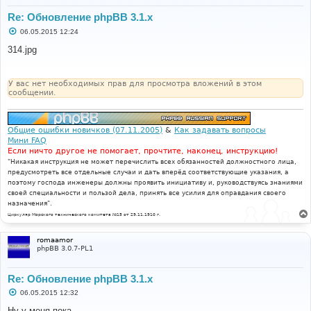
Re: Обновление phpBB 3.1.x
С
06.05.2015 12:24
о
о
314.jpg
б
щ
е
н
У вас нет необходимых прав для просмотра вложений в этом
и
сообщении.
е
Общие ошибки новичков (07.11.2005)
&
Как задавать вопросы
Мини FAQ
Если ничто другое не помогает, прочтите, наконец, инструкцию!
"Никакая инструкция не может перечислить всех обязанностей должностного лица,
предусмотреть все отдельные случаи и дать вперёд соответствующие указания, а
поэтому господа инженеры должны проявить инициативу и, руководствуясь знаниями
своей специальности и пользой дела, принять все усилия для оправдания своего
назначения".
Циркуляр Морского технического комитета №15 от 29.11.1910 г.
romaamor
phpBB 3.0.7-PL1
Re: Обновление phpBB 3.1.x
С
06.05.2015 12:32
о
о
Ну у меня пока -