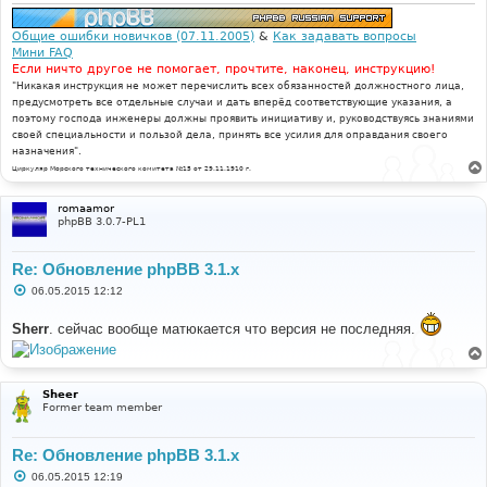
и
е
Общие ошибки новичков (07.11.2005)
&
Как задавать вопросы
Мини FAQ
Если ничто другое не помогает, прочтите, наконец, инструкцию!
"Никакая инструкция не может перечислить всех обязанностей должностного лица,
предусмотреть все отдельные случаи и дать вперёд соответствующие указания, а
поэтому господа инженеры должны проявить инициативу и, руководствуясь знаниями
своей специальности и пользой дела, принять все усилия для оправдания своего
назначения".
Циркуляр Морского технического комитета №15 от 29.11.1910 г.
romaamor
phpBB 3.0.7-PL1
Re: Обновление phpBB 3.1.x
С
06.05.2015 12:12
о
о
Sherr
. сейчас вообще матюкается что версия не последняя.
б
щ
е
н
и
е
Sheer
Former team member
Re: Обновление phpBB 3.1.x
С
06.05.2015 12:19