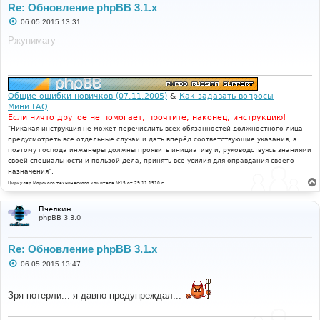
Re: Обновление phpBB 3.1.x
С
06.05.2015 13:31
о
о
Ржунимагу
б
щ
е
н
и
е
Общие ошибки новичков (07.11.2005)
&
Как задавать вопросы
Мини FAQ
Если ничто другое не помогает, прочтите, наконец, инструкцию!
"Никакая инструкция не может перечислить всех обязанностей должностного лица,
предусмотреть все отдельные случаи и дать вперёд соответствующие указания, а
поэтому господа инженеры должны проявить инициативу и, руководствуясь знаниями
своей специальности и пользой дела, принять все усилия для оправдания своего
назначения".
Циркуляр Морского технического комитета №15 от 29.11.1910 г.
Пчелкин
phpBB 3.3.0
Re: Обновление phpBB 3.1.x
С
06.05.2015 13:47
о
о
б
Зря потерли... я давно предупреждал...
щ
е
н