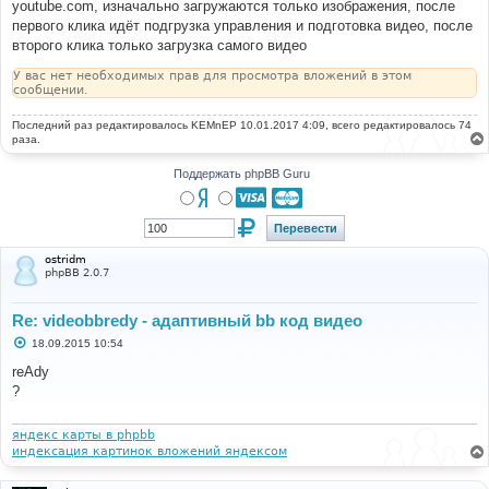
youtube.com, изначально загружаются только изображения, после
первого клика идёт подгрузка управления и подготовка видео, после
второго клика только загрузка самого видео
У вас нет необходимых прав для просмотра вложений в этом
сообщении.
Последний раз редактировалось
KEMnEP
10.01.2017 4:09, всего редактировалось 74
раза.
Поддержать phpBB Guru
ostridm
phpBB 2.0.7
Re: videobbredy - адаптивный bb код видео
С
18.09.2015 10:54
о
о
reAdy
б
?
щ
е
н
и
яндекс карты в phpbb
е
индексация картинок вложений яндексом