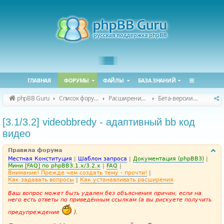
ГЛАВНАЯ
ФОРУМЫ
ФАЙЛЫ
БАЗА ЗНАНИЙ
phpBB Guru
Список форумов
Расширения phpBB
Бета-версии расширений для phpBB
[3.1/3.2] videobbredy - адаптивный bb код
видео
Правила форума
Местная Конституция
|
Шаблон запроса
|
Документация (phpBB3)
|
Мини [FAQ] по phpBB3.1.x/3.2.x
|
FAQ
|
Внимание! Прежде чем создать тему - прочти!
|
Как задавать вопросы
|
Как устанавливать расширения
Ваш вопрос может быть удален без объяснения причин, если на
него есть ответы по приведённым ссылкам (а вы рискуете получить
предупреждение
).