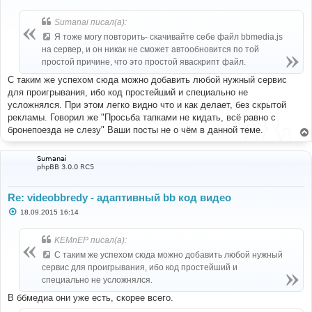
о
о
б
Sumanai писал(а):
щ
е
Я тоже могу повторить- скачивайте себе файл bbmedia.js
н
на сервер, и он никак не сможет автообновится по той
и
е
простой причине, что это простой яваскрипт файл.
С таким же успехом сюда можно добавить любой нужный сервис
для проигрывания, ибо код простейший и специально не
усложнялся. При этом легко видно что и как делает, без скрытой
рекламы. Говорил же "Просьба тапками не кидать, всё равно с
бронепоезда не слезу" Ваши посты не о чём в данной теме.
Sumanai
phpBB 3.0.0 RC5
Re: videobbredy - адаптивный bb код видео
С
18.09.2015 16:14
о
о
б
KEMnEP писал(а):
щ
е
С таким же успехом сюда можно добавить любой нужный
н
сервис для проигрывания, ибо код простейший и
и
е
специально не усложнялся.
В ббмедиа они уже есть, скорее всего.