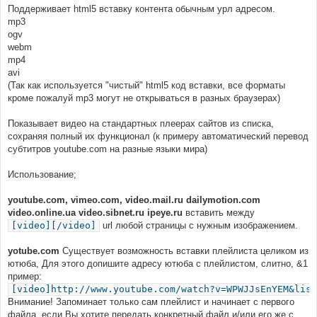
Поддерживает html5 вставку контента обычным урл адресом.
mp3
ogv
webm
mp4
avi
(Так как используется "чистый" html5 код вставки, все форматы
кроме пожалуй mp3 могут не открываться в разных браузерах)
Показывает видео на стандартных плеерах сайтов из списка,
сохраняя полный их функционал (к примеру автоматический перевод
субтитров youtube.com на разные языки мира)
Использование;
youtube.com, vimeo.com, video.mail.ru dailymotion.com
video.online.ua video.sibnet.ru ipeye.ru
вставить между
[video][/video]
url любой страницы с нужным изображением.
yotube.com
Существует возможность вставки плейлиста целиком из
ютюба, Для этого допишите адресу ютюба с плейлистом, слитно, &1
пример:
[video]http://www.youtube.com/watch?v=WPWJJsEnYEM&list
Внимание! Запоминает только сам плейлист и начинает с первого
файла, если Вы хотите передать конкретный файл и/или его же с