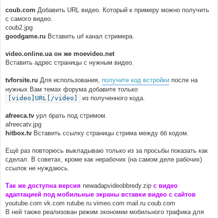
coub.com
Добавить URL видео. Который к примеру можно получить
с самого видео.
coub2.jpg
goodgame.ru
Вставить url канал стримера.
video.online.ua он же moevideo.net
Вставить адрес страницы с нужным видео.
tvforsite.ru
Для использования,
получите код встройки
после на
нужных Вам темах форума добавите только
[video]URL[/video]
из полученного кода.
afreeca.tv
урл брать под стримом.
afreecatv.jpg
hitbox.tv
Вставить ссылку страницы стрима между бб кодом.
Ещё раз повторюсь выкладываю только из за просьбы показать как
сделал. В советах, кроме как нерабочих (на самом деле рабочих)
ссылок не нуждаюсь.
Так же доступна версия
newadapvideobbredy.zip
с видео
адаптацией под мобильные экраны вставки видео с сайтов
youtube.com vk.com rutube.ru vimeo.com mail.ru coub.com
В ней также реализован режим экономии мобильного трафика для