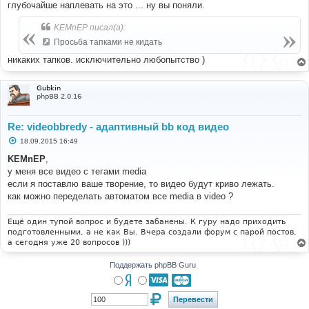
глубочайше наплевать на это ... ну вы поняли.
KEMnEP писал(а):
Просьба тапками не кидать
никаких тапков. исключительно любопытство )
Gubkin
phpBB 2.0.16
Re: videobbredy - адаптивный bb код видео
С
18.09.2015 16:49
о
о
KEMnEP
,
б
у меня все видео с тегами media
щ
е
если я поставлю ваше творение, то видео будут криво лежать.
н
как можно переделать автоматом все media в video ?
и
е
Ещё один тупой вопрос и будете забанены. К гуру надо приходить
подготовленными, а не как Вы. Вчера создали форум с парой постов,
а сегодня уже 20 вопросов )))
Поддержать phpBB Guru