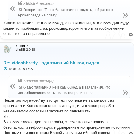
KEMnEP писал(а):
Говорил же "Просьба тапками не кидать, всё равно с
бронепоезда не слезу"
Кидаю тапками я не в сам ббкод, а в заявления, что с ббмедиа будут
какие- то проблемы с аж роскомнадзором и что в автообновление
есть что- то неправильное.
KEMnEP
phpBB 2.0.18
Re: videobbredy - адаптивный bb код видео
С
18.09.2015 16:22
о
о
б
Sumanai писал(а):
щ
е
Кидаю тапками я не в сам ббкод, а в заявления, что
н
автообновление есть что- то неправильное
и
е
Неконтролируемое? ну это до тех пор пока не взломают сайт
оригинала и Вас за компанию в лёгкую, или о ужас разраб в
невменяемом состоянии захочет по паясничать.
Упс
В любом случае диалог не очём, элементарные правила
безопасности информации, и доверенные но проверяемые источники.
Поэтому я линяю с темы Вашей дискуссии ибо всё сказал.