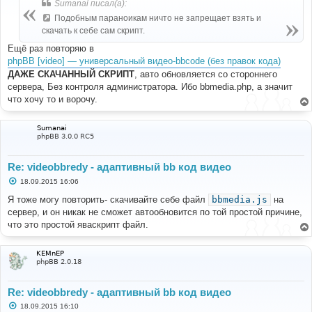
Sumanai писал(а):
щ
е
Подобным параноикам ничто не запрещает взять и
н
скачать к себе сам скрипт.
и
е
Ещё раз повторяю в
phpBB [video] — универсальный видео-bbcode (без правок кода)
ДАЖЕ СКАЧАННЫЙ СКРИПТ
, авто обновляется со стороннего
сервера, Без контроля администратора. Ибо bbmedia.php, а значит
что хочу то и ворочу.
Sumanai
phpBB 3.0.0 RC5
Re: videobbredy - адаптивный bb код видео
С
18.09.2015 16:06
о
о
Я тоже могу повторить- скачивайте себе файл
bbmedia.js
на
б
сервер, и он никак не сможет автообновится по той простой причине,
щ
е
что это простой яваскрипт файл.
н
и
е
KEMnEP
phpBB 2.0.18
Re: videobbredy - адаптивный bb код видео
С
18.09.2015 16:10