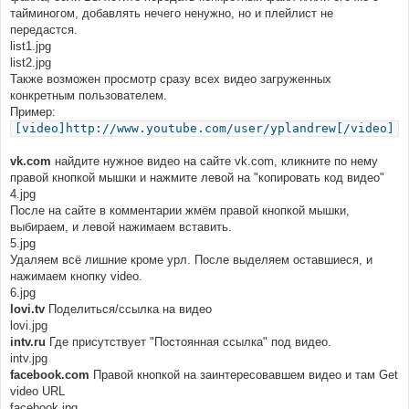
тайминогом, добавлять нечего ненужно, но и плейлист не
передастся.
list1.jpg
list2.jpg
Также возможен просмотр сразу всех видео загруженных
конкретным пользователем.
Пример:
[video]http://www.youtube.com/user/yplandrew[/video]
vk.com
найдите нужное видео на сайте vk.com, кликните по нему
правой кнопкой мышки и нажмите левой на "копировать код видео"
4.jpg
После на сайте в комментарии жмём правой кнопкой мышки,
выбираем, и левой нажимаем вставить.
5.jpg
Удаляем всё лишние кроме урл. После выделяем оставшиеся, и
нажимаем кнопку video.
6.jpg
lovi.tv
Поделиться/ссылка на видео
lovi.jpg
intv.ru
Где присутствует "Постоянная ссылка" под видео.
intv.jpg
facebook.com
Правой кнопкой на заинтересовавшем видео и там Get
video URL
facebook.jpg