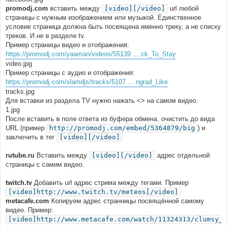
promodj.com
вставить между
[video][/video]
url любой
страницы с нужным изображением или музыкой. Единственное
условие страница должна быть посвящена именно треку, а не списку
треков. И не в разделе tv.
Пример страницы видео и отображения:
https://promodj.com/yaaman/videos/55139 ... ck_To_Stay
video.jpg
Пример страницы с аудио и отображения:
https://promodj.com/slamdjs/tracks/5107 ... ngrad_Like
tracks.jpg
Для вставки из раздела TV нужно нажать <> на самом видео.
1.jpg
После вставить в поле ответа из буфера обмена. очистить до вида
URL (пример
http://promodj.com/embed/5364879/big
) и
заключить в тег
[video][/video]
rutube.ru
Вставить между
[video][/video]
адрес отдельной
страницы с самим видео.
twitch.tv
Добавить url адрес стрима между тегами. Пример
[video]http://www.twitch.tv/meteos[/video]
metacafe.com
Копируем адрес странницы посвящённой самому
видео. Пример:
[video]http://www.metacafe.com/watch/11324313/clumsy_r