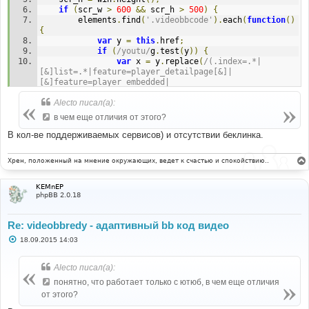
if
(
scr_w 
>
600
&&
 scr_h 
>
500
)
{
		elements
.
find
(
'.videobbcode'
).
each
(
function
()
{
var
 y 
=
this
.
href
;
if
(
/youtu/
g
.
test
(
y
))
{
var
 x 
=
 y
.
replace
(
/(.index=.*|
[&]list=.*|feature=player_detailpage[&]|
[&]feature=player_embedded|
[&]feature=youtu.be|youtube.com|t=.*?&|
[&]feature=relmfu|
Alecto писал(а):
[&]feature=related|feature=player_embedded[&]|
в чем еще отличия от этого?
[&]feature=share)/
g
,
""
);
var
 z 
=
В кол-ве поддерживаемых сервисов) и отсутствии беклинка.
x
.
replace
(
/([/]watch[?]v=|youtu.be[/]|[/]embed[/])/
g
,
"youtube.com/embed/"
);
Хрен, положенный на мнение окружающих, ведет к счастью и спокойствию..
				$
(
this
).
replaceWith
(
"<iframe 
width='560' height='315' src='"
+
 z 
+
"' 
frameborder='0' allowfullscreen></iframe>"
);
KEMnEP
}
phpBB 2.0.18
if
(
/vk\.com/
g
.
test
(
y
))
{
				$
(
this
).
replaceWith
(
"<iframe src='"
+
Re: videobbredy - адаптивный bb код видео
y 
+
"' width='607' height='360' frameborder='0'>
</iframe>"
);
С
18.09.2015 14:03
}
о
о
});
б
Alecto писал(а):
}
щ
}
е
понятно, что работает только с ютюб, в чем еще отличия
н
от этого?
и
$
(
document
).
ready
(
function
(
e
)
{
е