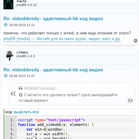
Alecto
phpBB 3.0.12
Re: videobbredy - адаптивный bb код видео
С
18.09.2015 12:11
о
о
понятно, что работает только с ютюб, в чем еще отличия от этого?
б
phpBB [media] — bbcode для вставки аудио, видео, карт и др.
щ
е
н
и
Likbezz
е
phpBB 1.4.3
Re: videobbredy - адаптивный bb код видео
С
18.09.2015 12:27
о
о
б
KEMnEP писал(а):
щ
е
Считаете что сделаете лучше? сразу выкладывайте
н
готовый вариант
и
е
КОД:
ВЫДЕЛИТЬ ВСЁ
<script
type
=
"text/javascript"
>
function
 add_videobb
(
e
,
 elements
)
{
var
 win
=
$
(
window
),
	scr_w 
=
 win
.
width
(),
	scr_h 
=
 win
.
height
();