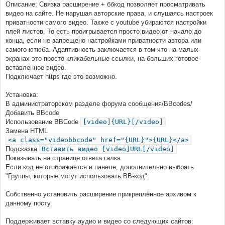
Описание; Связка расширение + ббкод позволяет просматривать
видео на сайте. Не нарушая авторские права, и слушаясь настроек
приватности самого видео. Также с youtube убираются настройки
плей листов, То есть проигрывается просто видео от начало до
конца, если не запрещено настройками приватности автора или
самого ютюба. Адаптивность заключается в том что на малых
экранах это просто кликабельные ссылки, на больших готовое
вставленное видео.
Подключает https где это возможно.
Установка:
В администраторском разделе форума сообщения/BBcodes/
Добавить BBcode
Использование BBCode
[video]{URL}[/video]
Замена HTML
<a class="videobbcode" href="{URL}">{URL}</a>
Подсказка
Вставить видео [video]URL[/video]
Показывать на странице ответа галка
Если код не отображается в панеле, дополнительно выбрать
"Группы, которые могут использовать BB-код".
Собственно установить расширение прикреплённое архивом к
данному посту.
Поддерживает вставку аудио и видео со следующих сайтов: