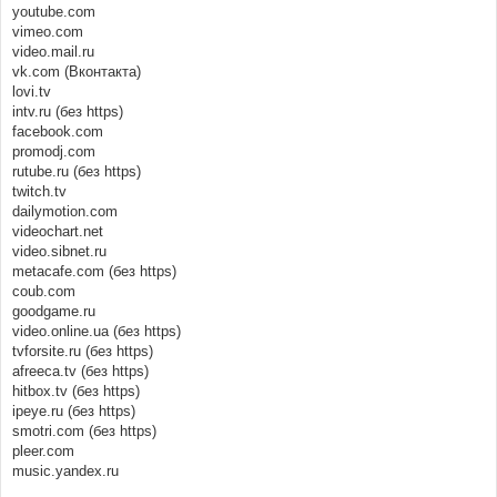
youtube.com
vimeo.com
video.mail.ru
vk.com (Вконтакта)
lovi.tv
intv.ru (без https)
facebook.com
promodj.com
rutube.ru (без https)
twitch.tv
dailymotion.com
videochart.net
video.sibnet.ru
metacafe.com (без https)
coub.com
goodgame.ru
video.online.ua (без https)
tvforsite.ru (без https)
afreeca.tv (без https)
hitbox.tv (без https)
ipeye.ru (без https)
smotri.com (без https)
pleer.com
music.yandex.ru