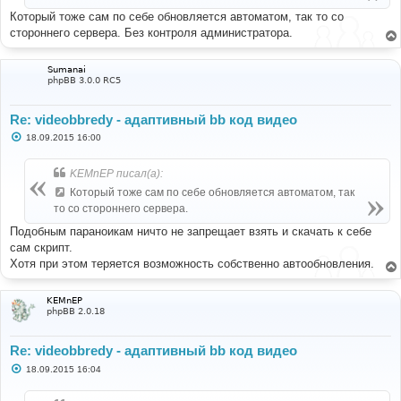
е
Который тоже сам по себе обновляется автоматом, так то со
стороннего сервера. Без контроля администратора.
Sumanai
phpBB 3.0.0 RC5
Re: videobbredy - адаптивный bb код видео
С
18.09.2015 16:00
о
о
б
KEMnEP писал(а):
щ
е
Который тоже сам по себе обновляется автоматом, так
н
то со стороннего сервера.
и
е
Подобным параноикам ничто не запрещает взять и скачать к себе
сам скрипт.
Хотя при этом теряется возможность собственно автообновления.
KEMnEP
phpBB 2.0.18
Re: videobbredy - адаптивный bb код видео
С
18.09.2015 16:04
о
о
б