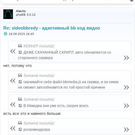
Alecto
phpBB 3.0.12
Re: videobbredy - адаптивный bb код видео
С
18.09.2015 16:45
о
о
б
KEMnEP писал(а):
щ
е
ДАЖЕ СКАЧАННЫЙ СКРИПТ, авто обновляется со
н
стороннего сервера
и
е
нет, потому что
Sumanai писал(а):
скачивайте себе файл bbmedia.js на сервер, и он никак
не сможет автообновится по той простой причине
Sumanai писал(а):
В ббмедиа они уже есть, скорее всего.
есть все это и намного больше
Sumanai писал(а):
роскомнадзора