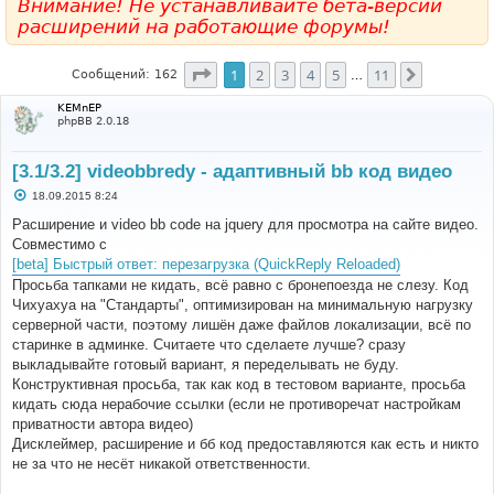
Внимание! Не устанавливайте бета-версии
расширений на работающие форумы!
Страница
1
из
11
1
2
3
4
5
11
След.
Сообщений: 162
…
KEMnEP
phpBB 2.0.18
[3.1/3.2] videobbredy - адаптивный bb код видео
С
18.09.2015 8:24
о
о
Расширение и video bb соde на jquery для просмотра на сайте видео.
б
Совместимо с
щ
е
[beta] Быстрый ответ: перезагрузка (QuickReply Reloaded)
н
Просьба тапками не кидать, всё равно с бронепоезда не слезу. Код
и
е
Чихуахуа на "Стандарты", оптимизирован на минимальную нагрузку
серверной части, поэтому лишён даже файлов локализации, всё по
старинке в админке. Считаете что сделаете лучше? сразу
выкладывайте готовый вариант, я переделывать не буду.
Конструктивная просьба, так как код в тестовом варианте, просьба
кидать сюда нерабочие ссылки (если не противоречат настройкам
приватности автора видео)
Дисклеймер, расширение и бб код предоставляются как есть и никто
не за что не несёт никакой ответственности.