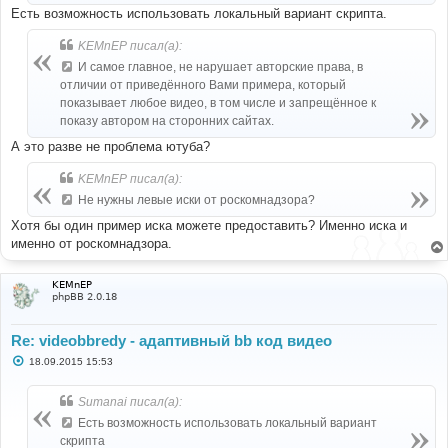
Есть возможность использовать локальный вариант скрипта.
KEMnEP писал(а):
И самое главное, не нарушает авторские права, в
отличии от приведённого Вами примера, который
показывает любое видео, в том числе и запрещённое к
показу автором на сторонних сайтах.
А это разве не проблема ютуба?
KEMnEP писал(а):
Не нужны левые иски от роскомнадзора?
Хотя бы один пример иска можете предоставить? Именно иска и
именно от роскомнадзора.
KEMnEP
phpBB 2.0.18
Re: videobbredy - адаптивный bb код видео
С
18.09.2015 15:53
о
о
б
Sumanai писал(а):
щ
е
Есть возможность использовать локальный вариант
н
скрипта
и