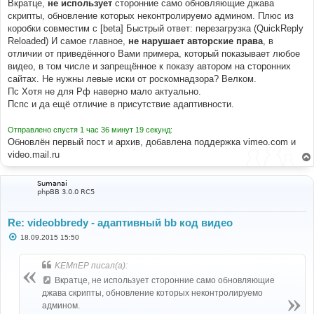
   add_videobb
(
e
,
 $
(
document
));
Вкратце,
не использует
сторонние само обновляющие джава
});
скрипты, обновление которых неконтролируемо админом. Плюс из
$
(
'#qr_posts'
).
on
(
'qr_loaded'
,
 add_videobb
);
коробки совместим с [beta] Быстрый ответ: перезагрузка (QuickReply
$
(
'#qr_postform'
).
on
(
'ajax_submit_preview'
,
function
Reloaded) И самое главное,
не нарушает авторские права
, в
(
e
)
{
   add_videobb
(
e
,
 $
(
'#preview'
));
отличии от приведённого Вами примера, который показывает любое
});
видео, в том числе и запрещённое к показу автором на сторонних
</script>
сайтах. Не нужны левые иски от роскомнадзора? Велком.
Пс Хотя не для Рф наверно мало актуально.
Пспс и да ещё отличие в присутствие адаптивности.
Отправлено спустя 1 час 36 минут 19 секунд:
Обновлён первый пост и архив, добавлена поддержка vimeo.com и
video.mail.ru
Sumanai
phpBB 3.0.0 RC5
Re: videobbredy - адаптивный bb код видео
С
18.09.2015 15:50
о
о
б
KEMnEP писал(а):
щ
е
Вкратце, не использует сторонние само обновляющие
н
джава скрипты, обновление которых неконтролируемо
и
е
админом.