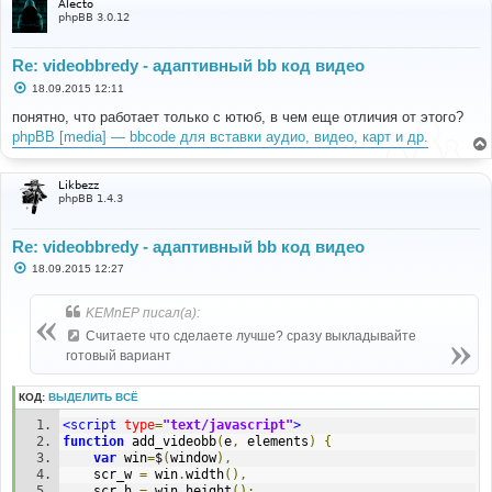
Alecto
phpBB 3.0.12
Re: videobbredy - адаптивный bb код видео
С
18.09.2015 12:11
о
о
понятно, что работает только с ютюб, в чем еще отличия от этого?
б
phpBB [media] — bbcode для вставки аудио, видео, карт и др.
щ
е
н
и
Likbezz
е
phpBB 1.4.3
Re: videobbredy - адаптивный bb код видео
С
18.09.2015 12:27
о
о
б
KEMnEP писал(а):
щ
е
Считаете что сделаете лучше? сразу выкладывайте
н
готовый вариант
и
е
КОД:
ВЫДЕЛИТЬ ВСЁ
<script
type
=
"text/javascript"
>
function
 add_videobb
(
e
,
 elements
)
{
var
 win
=
$
(
window
),
	scr_w 
=
 win
.
width
(),
	scr_h 
=
 win
.
height
();