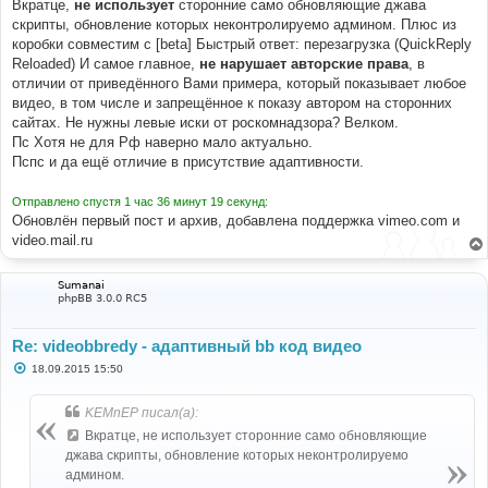
   add_videobb
(
e
,
 $
(
document
));
Вкратце,
не использует
сторонние само обновляющие джава
});
скрипты, обновление которых неконтролируемо админом. Плюс из
$
(
'#qr_posts'
).
on
(
'qr_loaded'
,
 add_videobb
);
коробки совместим с [beta] Быстрый ответ: перезагрузка (QuickReply
$
(
'#qr_postform'
).
on
(
'ajax_submit_preview'
,
function
Reloaded) И самое главное,
не нарушает авторские права
, в
(
e
)
{
   add_videobb
(
e
,
 $
(
'#preview'
));
отличии от приведённого Вами примера, который показывает любое
});
видео, в том числе и запрещённое к показу автором на сторонних
</script>
сайтах. Не нужны левые иски от роскомнадзора? Велком.
Пс Хотя не для Рф наверно мало актуально.
Пспс и да ещё отличие в присутствие адаптивности.
Отправлено спустя 1 час 36 минут 19 секунд:
Обновлён первый пост и архив, добавлена поддержка vimeo.com и
video.mail.ru
Sumanai
phpBB 3.0.0 RC5
Re: videobbredy - адаптивный bb код видео
С
18.09.2015 15:50
о
о
б
KEMnEP писал(а):
щ
е
Вкратце, не использует сторонние само обновляющие
н
джава скрипты, обновление которых неконтролируемо
и
е
админом.