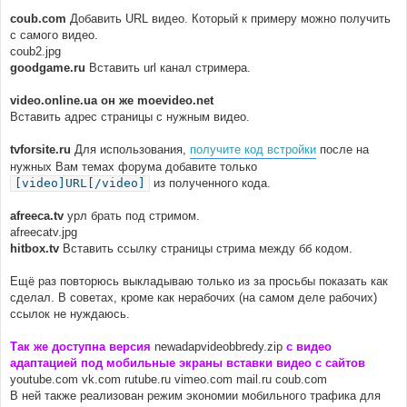
coub.com
Добавить URL видео. Который к примеру можно получить
с самого видео.
coub2.jpg
goodgame.ru
Вставить url канал стримера.
video.online.ua он же moevideo.net
Вставить адрес страницы с нужным видео.
tvforsite.ru
Для использования,
получите код встройки
после на
нужных Вам темах форума добавите только
[video]URL[/video]
из полученного кода.
afreeca.tv
урл брать под стримом.
afreecatv.jpg
hitbox.tv
Вставить ссылку страницы стрима между бб кодом.
Ещё раз повторюсь выкладываю только из за просьбы показать как
сделал. В советах, кроме как нерабочих (на самом деле рабочих)
ссылок не нуждаюсь.
Так же доступна версия
newadapvideobbredy.zip
с видео
адаптацией под мобильные экраны вставки видео с сайтов
youtube.com vk.com rutube.ru vimeo.com mail.ru coub.com
В ней также реализован режим экономии мобильного трафика для