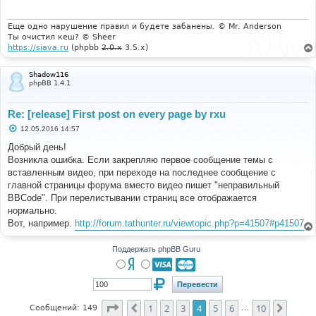
е
н
и
Еще одно нарушение правил и будете забанены. © Mr. Anderson
е
Ты очистил кеш? © Sheer
https://siava.ru
(phpbb
2.0.x
3.5.x)
Shadow116
phpBB 1.4.1
Re: [release] First post on every page by rxu
С
12.05.2016 14:57
о
о
Добрый день!
б
Возникла ошибка. Если закрепляю первое сообщение темы с
щ
е
вставленным видео, при переходе на последнее сообщение с
н
главной страницы форума вместо видео пишет "неправильный
и
е
BBCode". При перелистывании страниц все отображается
нормально.
Вот, например.
http://forum.tathunter.ru/viewtopic.php?p=41507#p41507
Поддержать phpBB Guru
Страница
4
из
10
1
2
3
4
5
6
10
Пред.
След.
Сообщений: 149
…