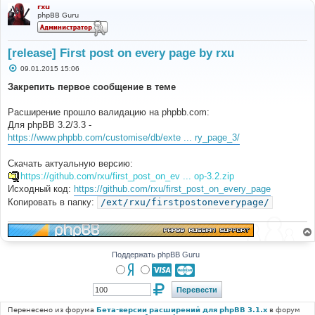
rxu
phpBB Guru
[release] First post on every page by rxu
С
09.01.2015 15:06
о
о
Закрепить первое сообщение в теме
б
щ
е
Расширение прошло валидацию на phpbb.com:
н
Для phpBB 3.2/3.3 -
и
е
https://www.phpbb.com/customise/db/exte ... ry_page_3/
Скачать актуальную версию:
https://github.com/rxu/first_post_on_ev ... op-3.2.zip
Исходный код:
https://github.com/rxu/first_post_on_every_page
Копировать в папку:
/ext/rxu/firstpostoneverypage/
Поддержать phpBB Guru
Перенесено из форума
Бета-версии расширений для phpBB 3.1.x
в форум