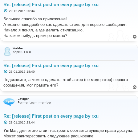
Re: [release] First post on every page by rxu
С
20.12.2015 20:34
о
о
Большое спасибо за приложение!
б
А можно поподробнее как сделать стиль для первого сообщения.
щ
е
Начало я понял, а где делать стилизацию.
н
На каком-нибудь примере можно?
и
е
YurMar
phpBB 1.0.0
Re: [release] First post on every page by rxu
С
23.01.2016 18:40
о
о
Подскажите, а можно сделать, чтоб автор (не модератор) первого
б
сообщения, мог править его?
щ
е
н
и
LavIgor
е
Former team member
Re: [release] First post on every page by rxu
С
23.01.2016 23:44
о
о
YurMar
, для этого стоит настроить соответствующие права доступа.
б
Может заинтересовать следующее расширение:
щ