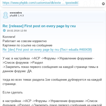
е
https://www.phpbb.com/customise/db/exte ... tpostedit/
.
н
и
е
wwwzebra
phpBB 1.4.3
Re: [release] First post on every page by rxu
С
19.02.2016 12:50
о
о
Коллеги!
б
Работает не совсем корректно
щ
е
Картинки по ссылке на сообщение
н
Re: [dev] First post on every page by rxu (Пост edualla #460438)
и
е
У нас в настройках ->ACP ->Форумы ->Управление форумами -
>Список форумов ->Раздел
->Закрепить показ первого сообщения на каждой странице темы в
данном форуме: ДА.
тогда во всех темах раздела 1ое сообщение дублируется на каждой
странице.
Если сделать
в настройках ->ACP ->Форумы ->Управление форумами ->Список
форумов ->Раздел ->Закрепить показ первого сообщения на каждой