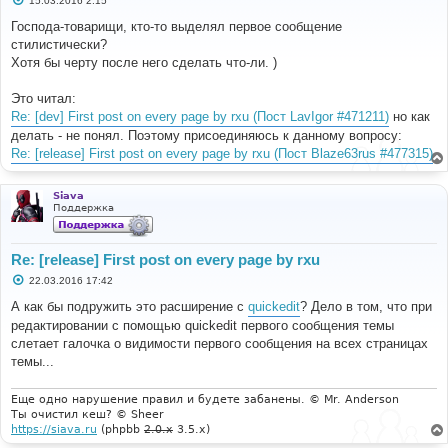
15.03.2016 2:15
о
о
Господа-товарищи, кто-то выделял первое сообщение
б
стилистически?
щ
е
Хотя бы черту после него сделать что-ли. )
н
и
е
Это читал:
Re: [dev] First post on every page by rxu (Пост LavIgor #471211)
но как
делать - не понял. Поэтому присоединяюсь к данному вопросу:
Re: [release] First post on every page by rxu (Пост Blaze63rus #477315)
Siava
Поддержка
Re: [release] First post on every page by rxu
С
22.03.2016 17:42
о
о
А как бы подружить это расширение с
quickedit
? Дело в том, что при
б
редактировании с помощью quickedit первого сообщения темы
щ
е
слетает галочка о видимости первого сообщения на всех страницах
н
темы...
и
е
Еще одно нарушение правил и будете забанены. © Mr. Anderson
Ты очистил кеш? © Sheer
https://siava.ru
(phpbb
2.0.x
3.5.x)