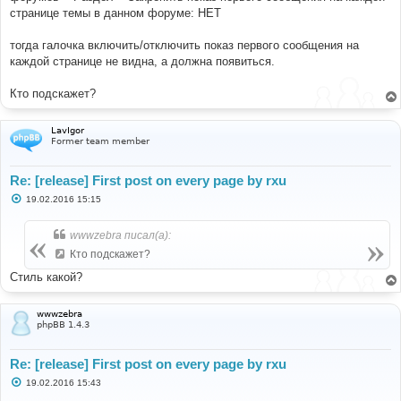
странице темы в данном форуме: НЕТ
тогда галочка включить/отключить показ первого сообщения на
каждой странице не видна, а должна появиться.
Кто подскажет?
LavIgor
Former team member
Re: [release] First post on every page by rxu
С
19.02.2016 15:15
о
о
б
wwwzebra писал(а):
щ
е
Кто подскажет?
н
и
Стиль какой?
е
wwwzebra
phpBB 1.4.3
Re: [release] First post on every page by rxu
С
19.02.2016 15:43
о