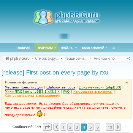
ГЛАВНАЯ
ФОРУМЫ
ФАЙЛЫ
БАЗА ЗНАНИЙ
phpBB Guru
Список форумов
Расширения phpBB
Анонсы и поддержка расширений для phpBB
[release] First post on every page by rxu
Правила форума
Местная Конституция
|
Шаблон запроса
|
Документация (phpBB3)
|
Мини [FAQ] по phpBB3.1.x/3.3.x
|
FAQ
|
Как задавать вопросы
|
Как устанавливать расширения
Ваш вопрос может быть удален без объяснения причин, если на
него есть ответы по приведённым ссылкам (а вы рискуете получить
предупреждение
).
Страница
4
из
10
1
2
3
4
5
6
10
Пред.
След.
Сообщений: 149
…