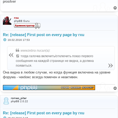
о
prosilver
б
щ
е
н
и
rxu
е
phpBB Guru
Re: [release] First post on every page by rxu
С
19.02.2016 17:53
о
о
б
wwwzebra писал(а):
щ
е
тогда галочка включить/отключить показ первого
н
сообщения на каждой странице не видна, а должна
и
е
появиться.
Она видна в любом случае, но когда функция включена на уровне
форума - чекбокс всегда помечен и неактивен.
romeo_piter
phpBB 2.0.22
Re: [release] First post on every page by rxu
С