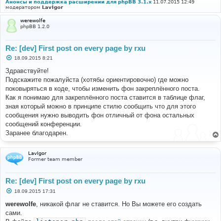
Анонсы и поддержка расширений для phpBB 3.1.x
11.07.2015 12:49
модератором
LavIgor
werewolfe
phpBB 1.2.0
Re: [dev] First post on every page by rxu
С
18.09.2015 8:21
о
о
Здравствуйте!
б
Подскажите пожалуйста (хотябы ориентировочно) где можно
щ
е
поковыряться в коде, чтобы изменить фон закреплённого поста.
н
Как я понимаю для закреплённого поста ставится в таблице флаг,
и
е
зная который можно в принципе стилю сообщить что для этого
сообщения нужно выводить фон отличный от фона остальных
сообщений конференции.
Заранее благодарен.
LavIgor
Former team member
Re: [dev] First post on every page by rxu
С
18.09.2015 17:31
о
о
werewolfe
, никакой флаг не ставится. Но Вы можете его создать
б
сами.
щ
е