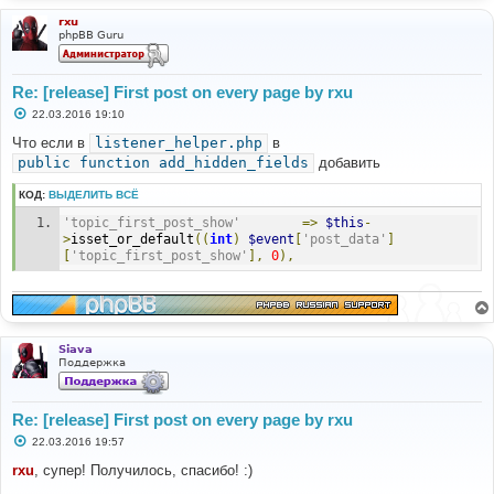
rxu
phpBB Guru
Re: [release] First post on every page by rxu
С
22.03.2016 19:10
о
о
Что если в
listener_helper.php
в
б
public function add_hidden_fields
добавить
щ
е
н
КОД:
ВЫДЕЛИТЬ ВСЁ
и
е
'topic_first_post_show'
=>
$this
-
>
isset_or_default
((
int
)
$event
[
'post_data'
]
[
'topic_first_post_show'
],
0
),
Siava
Поддержка
Re: [release] First post on every page by rxu
С
22.03.2016 19:57
о
о
rxu
, супер! Получилось, спасибо! :)
б
щ