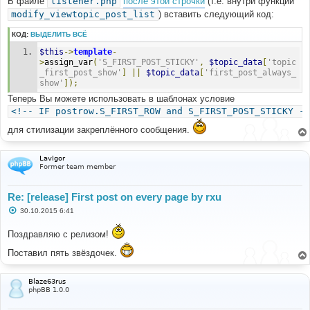
В файле
listener.php
после этой строчки
(т.е. внутри функции
н
modify_viewtopic_post_list
) вставить следующий код:
и
е
КОД:
ВЫДЕЛИТЬ ВСЁ
$this
->
template
-
>
assign_var
(
'S_FIRST_POST_STICKY'
,
$topic_data
[
'topic
_first_post_show'
]
||
$topic_data
[
'first_post_always_
show'
]);
Теперь Вы можете использовать в шаблонах условие
<!-- IF postrow.S_FIRST_ROW and S_FIRST_POST_STICKY --
для стилизации закреплённого сообщения.
LavIgor
Former team member
Re: [release] First post on every page by rxu
С
30.10.2015 6:41
о
о
Поздравляю с релизом!
б
щ
е
Поставил пять звёздочек.
н
и
е
Blaze63rus
phpBB 1.0.0