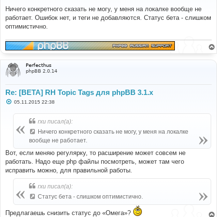
о
о
Ничего конкретного сказать не могу, у меня на локалке вообще не
б
работает. Ошибок нет, и теги не добавляются. Статус бета - слишком
щ
е
оптимистично.
н
и
е
Perfecthus
phpBB 2.0.14
Re: [BETA] RH Topic Tags для phpBB 3.1.x
С
05.11.2015 22:38
о
о
б
rxu писал(а):
щ
е
Ничего конкретного сказать не могу, у меня на локалке
н
вообще не работает.
и
е
Вот, если меняю регулярку, то расширение может совсем не
работать. Надо еще php файлы посмотреть, может там чего
исправить можно, для правильной работы.
rxu писал(а):
Статус бета - слишком оптимистично.
Предлагаешь снизить статус до «Омега»?