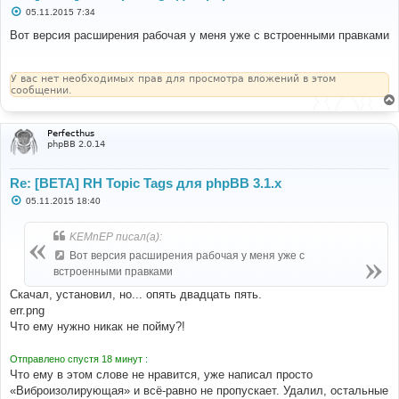
С
05.11.2015 7:34
о
о
Вот версия расширения рабочая у меня уже с встроенными правками
б
щ
е
н
У вас нет необходимых прав для просмотра вложений в этом
и
сообщении.
е
Perfecthus
phpBB 2.0.14
Re: [BETA] RH Topic Tags для phpBB 3.1.x
С
05.11.2015 18:40
о
о
б
KEMnEP писал(а):
щ
е
Вот версия расширения рабочая у меня уже с
н
встроенными правками
и
е
Скачал, установил, но... опять двадцать пять.
err.png
Что ему нужно никак не пойму?!
Отправлено спустя 18 минут :
Что ему в этом слове не нравится, уже написал просто
«Виброизолирующая» и всё-равно не пропускает. Удалил, остальные