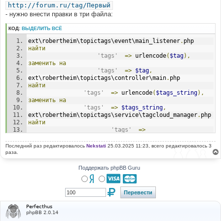
http://forum.ru/tag/Первый
- нужно внести правки в три файла:
КОД:
ВЫДЕЛИТЬ ВСЁ
ext\robertheim\topictags\event\main_listener
.
php
найти
'tags'
=>
 urlencode
(
$tag
),
заменить
на
'tags'
=>
$tag
,
ext\robertheim\topictags\controller\main
.
php
найти
'tags'
=>
 urlencode
(
$tags_string
),
заменить
на
'tags'
=>
$tags_string
,
ext\robertheim\topictags\service\tagcloud_manager
.
php
найти
'tags'
=>
urlencode
(
$tag
[
'tag'
])
заменить
на
Последний раз редактировалось
Nekstati
25.03.2025 11:23, всего редактировалось 3
'tags'
=>
$tag
[
'tag'
]
раза.
Поддержать phpBB Guru
Perfecthus
phpBB 2.0.14