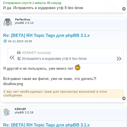
е
Отправлено спустя 2 минуты 48 секунд:
И да. Исправлять в кодировке утф 8 без блом
Perfecthus
phpBB 2.0.14
Re: [BETA] RH Topic Tags для phpBB 3.1.x
С
04.11.2015 19:30
о
о
б
KEMnEP писал(а):
щ
е
Исправлять в кодировке утф 8 без блом
н
и
е
Я другой и не пользуюсь, уже много лет
Всё-равно такая же фигня, уже не знаю, что делать?!
disallow.png
У вас нет необходимых прав для просмотра вложений в этом
сообщении.
KEMnEP
phpBB 2.0.18
Re: [BETA] RH Topic Tags для phpBB 3.1.x