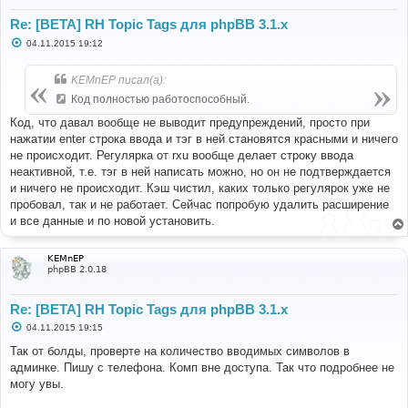
Re: [BETA] RH Topic Tags для phpBB 3.1.x
С
04.11.2015 19:12
о
о
б
KEMnEP писал(а):
щ
е
Код полностью работоспособный.
н
и
Код, что давал вообще не выводит предупреждений, просто при
е
нажатии enter строка ввода и тэг в ней становятся красными и ничего
не происходит. Регулярка от rxu вообще делает строку ввода
неактивной, т.е. тэг в ней написать можно, но он не подтверждается
и ничего не происходит. Кэш чистил, каких только регулярок уже не
пробовал, так и не работает. Сейчас попробую удалить расширение
и все данные и по новой установить.
KEMnEP
phpBB 2.0.18
Re: [BETA] RH Topic Tags для phpBB 3.1.x
С
04.11.2015 19:15
о
о
Так от болды, проверте на количество вводимых символов в
б
админке. Пишу с телефона. Комп вне доступа. Так что подробнее не
щ
е
могу увы.
н
и