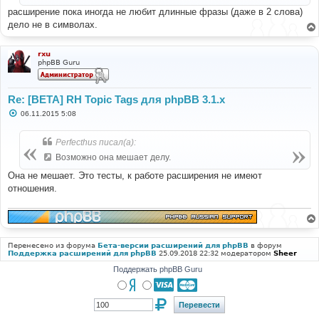
и
расширение пока иногда не любит длинные фразы (даже в 2 слова)
е
дело не в символах.
rxu
phpBB Guru
Re: [BETA] RH Topic Tags для phpBB 3.1.x
С
06.11.2015 5:08
о
о
б
Perfecthus писал(а):
щ
е
Возможно она мешает делу.
н
и
Она не мешает. Это тесты, к работе расширения не имеют
е
отношения.
Перенесено из форума
Бета-версии расширений для phpBB
в форум
Поддержка расширений для phpBB
25.09.2018 22:32 модератором
Sheer
Поддержать phpBB Guru