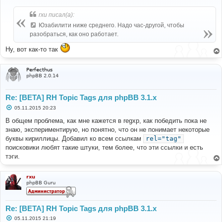
о
б
rxu писал(а):
щ
е
Юзабилити ниже среднего. Надо час-другой, чтобы
н
разобраться, как оно работает.
и
е
Ну, вот как-то так
Perfecthus
phpBB 2.0.14
Re: [BETA] RH Topic Tags для phpBB 3.1.x
С
05.11.2015 20:23
о
о
В общем проблема, как мне кажется в regxp, как победить пока не
б
знаю, экспериментирую, но понятно, что он не понимает некоторые
щ
е
буквы кириллицы. Добавил ко всем ссылкам
rel="tag"
н
поисковики любят такие штуки, тем более, что эти ссылки и есть
и
е
тэги.
rxu
phpBB Guru
Re: [BETA] RH Topic Tags для phpBB 3.1.x
С
05.11.2015 21:19