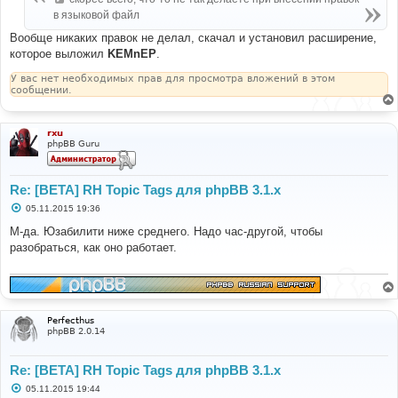
н
в языковой файл
и
е
Вообще никаких правок не делал, скачал и установил расширение,
которое выложил
KEMnEP
.
У вас нет необходимых прав для просмотра вложений в этом
сообщении.
rxu
phpBB Guru
Re: [BETA] RH Topic Tags для phpBB 3.1.x
С
05.11.2015 19:36
о
о
М-да. Юзабилити ниже среднего. Надо час-другой, чтобы
б
разобраться, как оно работает.
щ
е
н
и
е
Perfecthus
phpBB 2.0.14
Re: [BETA] RH Topic Tags для phpBB 3.1.x
С
05.11.2015 19:44
о