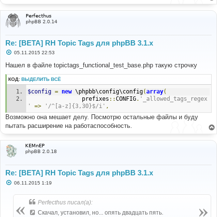
Perfecthus
phpBB 2.0.14
Re: [BETA] RH Topic Tags для phpBB 3.1.x
С
05.11.2015 22:53
о
о
Нашел в файле topictags_functional_test_base.php такую строчку
б
щ
КОД:
ВЫДЕЛИТЬ ВСЁ
е
н
$config
=
new
 \phpbb\config\config
(
array
(
и
е
				prefixes
::
CONFIG
.
'_allowed_tags_regex
'
=>
'/^[a-z]{3,30}$/i'
,
Возможно она мешает делу. Посмотрю остальные файлы и буду
пытать расширение на работаспособность.
KEMnEP
phpBB 2.0.18
Re: [BETA] RH Topic Tags для phpBB 3.1.x
С
06.11.2015 1:19
о
о
б
Perfecthus писал(а):
щ
е
Скачал, установил, но... опять двадцать пять.
н