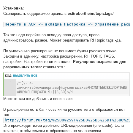
Установка:
Скопировать содержимое архива в
ext/robertheim/topictags/
Перейти в ACP -> вкладка Настройка -> Управление расши
Так же надо перейти во вкладку прав доступа, права
администратора, разное, Может редактировать RH topic tags -да.
По умолчанию расширение не понимает буквы русского языка.
Заходим в админку, настройка расширений, RH TOPIC TAGS,
настройки, Настройки тегов и в поле -
Регулярное выражение для
разрешенных тегов:
ставим это :
КОД:
ВЫДЕЛИТЬ ВСЁ
/^[\- a-
zячсмитьбюэждлорпавыфйцукенгшщзхъёЯЧСМИТЬБЮЭЖДЛОРПАВЫ
ФЙЦУКЕНГШЩЗХЁ0-9+]{3,30}$/
i
Можете там же добавить и свои знаки.
В расширении есть баг - ссылки на русские теги отображаются вот
так:
http://forum.ru/tag/%25D0%259F%25D0%25B5%25D1%2580%25D
Это происходит из-за двойного URL-кодирования (urlencode). Если
хочется, чтобы ссылки отображались по-человечески: