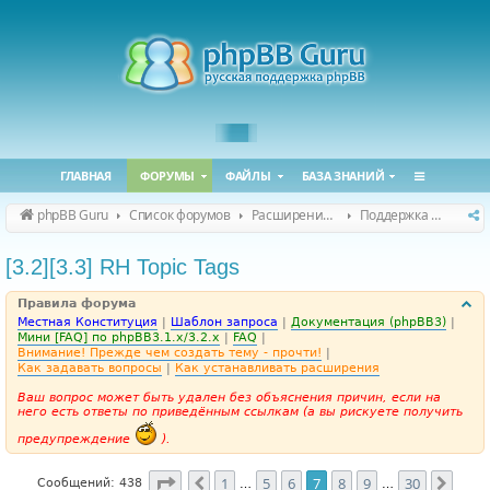
ГЛАВНАЯ
ФОРУМЫ
ФАЙЛЫ
БАЗА ЗНАНИЙ
phpBB Guru
Список форумов
Расширения phpBB
Поддержка расширений для phpBB
[3.2][3.3] RH Topic Tags
Правила форума
Местная Конституция
|
Шаблон запроса
|
Документация (phpBB3)
|
Мини [FAQ] по phpBB3.1.x/3.2.x
|
FAQ
|
Внимание! Прежде чем создать тему - прочти!
|
Как задавать вопросы
|
Как устанавливать расширения
Ваш вопрос может быть удален без объяснения причин, если на
него есть ответы по приведённым ссылкам (а вы рискуете получить
предупреждение
).
Страница
7
из
30
1
5
6
7
8
9
30
Пред.
След
Сообщений: 438
…
…