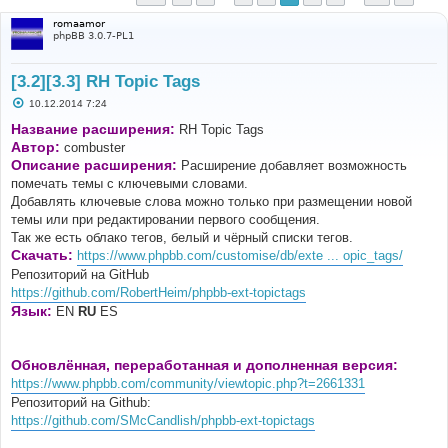
romaamor
phpBB 3.0.7-PL1
[3.2][3.3] RH Topic Tags
С
10.12.2014 7:24
о
о
Название расширения:
RH Topic Tags
б
Автор:
combuster
щ
е
Описание расширения:
Расширение добавляет возможность
н
помечать темы с ключевыми словами.
и
е
Добавлять ключевые слова можно только при размещении новой
темы или при редактировании первого сообщения.
Так же есть облако тегов, белый и чёрный списки тегов.
Скачать:
https://www.phpbb.com/customise/db/exte ... opic_tags/
Репозиторий на GitHub
https://github.com/RobertHeim/phpbb-ext-topictags
Язык:
EN
RU
ES
Обновлённая, переработанная и дополненная версия:
https://www.phpbb.com/community/viewtopic.php?t=2661331
Репозиторий на Github:
https://github.com/SMcCandlish/phpbb-ext-topictags