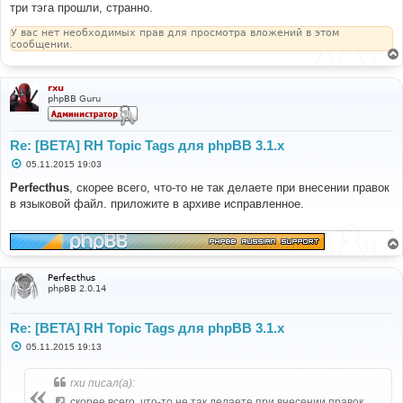
три тэга прошли, странно.
У вас нет необходимых прав для просмотра вложений в этом
сообщении.
rxu
phpBB Guru
Re: [BETA] RH Topic Tags для phpBB 3.1.x
С
05.11.2015 19:03
о
о
Perfecthus
, скорее всего, что-то не так делаете при внесении правок
б
в языковой файл. приложите в архиве исправленное.
щ
е
н
и
е
Perfecthus
phpBB 2.0.14
Re: [BETA] RH Topic Tags для phpBB 3.1.x
С
05.11.2015 19:13
о
о
б
rxu писал(а):
щ
е
скорее всего, что-то не так делаете при внесении правок