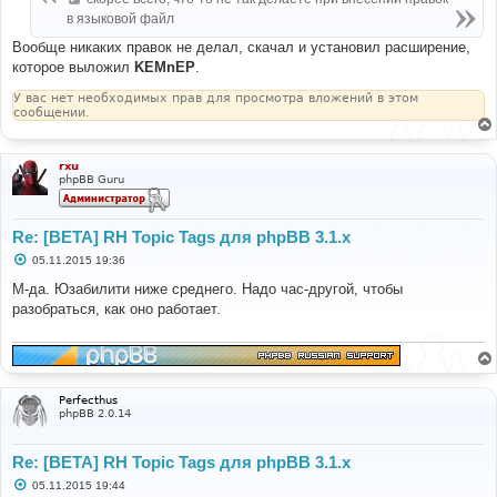
н
в языковой файл
и
е
Вообще никаких правок не делал, скачал и установил расширение,
которое выложил
KEMnEP
.
У вас нет необходимых прав для просмотра вложений в этом
сообщении.
rxu
phpBB Guru
Re: [BETA] RH Topic Tags для phpBB 3.1.x
С
05.11.2015 19:36
о
о
М-да. Юзабилити ниже среднего. Надо час-другой, чтобы
б
разобраться, как оно работает.
щ
е
н
и
е
Perfecthus
phpBB 2.0.14
Re: [BETA] RH Topic Tags для phpBB 3.1.x
С
05.11.2015 19:44
о