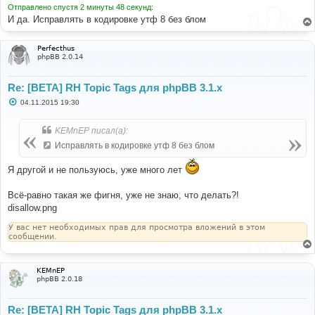
е
Отправлено спустя 2 минуты 48 секунд:
И да. Исправлять в кодировке утф 8 без блом
Perfecthus
phpBB 2.0.14
Re: [BETA] RH Topic Tags для phpBB 3.1.x
С
04.11.2015 19:30
о
о
б
KEMnEP писал(а):
щ
е
Исправлять в кодировке утф 8 без блом
н
и
е
Я другой и не пользуюсь, уже много лет
Всё-равно такая же фигня, уже не знаю, что делать?!
disallow.png
У вас нет необходимых прав для просмотра вложений в этом
сообщении.
KEMnEP
phpBB 2.0.18
Re: [BETA] RH Topic Tags для phpBB 3.1.x