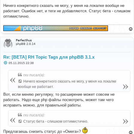
о
о
Ничего конкретного сказать не могу, у меня на локалке вообще не
б
работает. Ошибок нет, и теги не добавляются. Статус бета - слишком
щ
е
оптимистично.
н
и
е
Perfecthus
phpBB 2.0.14
Re: [BETA] RH Topic Tags для phpBB 3.1.x
С
05.11.2015 22:38
о
о
б
rxu писал(а):
щ
е
Ничего конкретного сказать не могу, у меня на локалке
н
вообще не работает.
и
е
Вот, если меняю регулярку, то расширение может совсем не
работать. Надо еще php файлы посмотреть, может там чего
исправить можно, для правильной работы.
rxu писал(а):
Статус бета - слишком оптимистично.
Предлагаешь снизить статус до «Омега»?