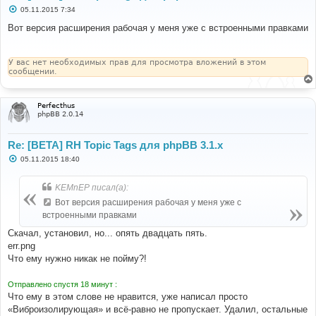
С
05.11.2015 7:34
о
о
Вот версия расширения рабочая у меня уже с встроенными правками
б
щ
е
н
У вас нет необходимых прав для просмотра вложений в этом
и
сообщении.
е
Perfecthus
phpBB 2.0.14
Re: [BETA] RH Topic Tags для phpBB 3.1.x
С
05.11.2015 18:40
о
о
б
KEMnEP писал(а):
щ
е
Вот версия расширения рабочая у меня уже с
н
встроенными правками
и
е
Скачал, установил, но... опять двадцать пять.
err.png
Что ему нужно никак не пойму?!
Отправлено спустя 18 минут :
Что ему в этом слове не нравится, уже написал просто
«Виброизолирующая» и всё-равно не пропускает. Удалил, остальные