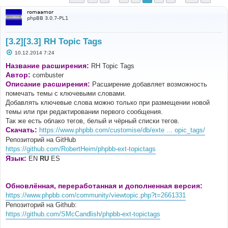
romaamor
phpBB 3.0.7-PL1
[3.2][3.3] RH Topic Tags
С
10.12.2014 7:24
о
о
Название расширения:
RH Topic Tags
б
Автор:
combuster
щ
е
Описание расширения:
Расширение добавляет возможность
н
помечать темы с ключевыми словами.
и
е
Добавлять ключевые слова можно только при размещении новой
темы или при редактировании первого сообщения.
Так же есть облако тегов, белый и чёрный списки тегов.
Скачать:
https://www.phpbb.com/customise/db/exte ... opic_tags/
Репозиторий на GitHub
https://github.com/RobertHeim/phpbb-ext-topictags
Язык:
EN
RU
ES
Обновлённая, переработанная и дополненная версия:
https://www.phpbb.com/community/viewtopic.php?t=2661331
Репозиторий на Github:
https://github.com/SMcCandlish/phpbb-ext-topictags