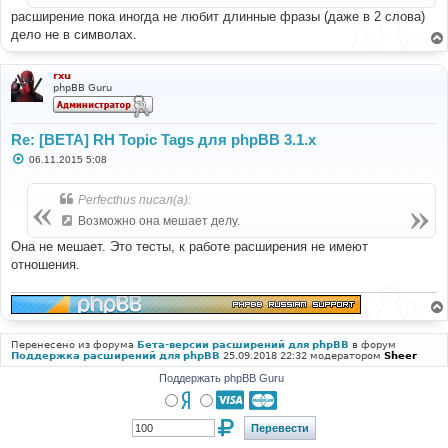
и
расширение пока иногда не любит длинные фразы (даже в 2 слова)
е
дело не в символах.
rxu
phpBB Guru
Re: [BETA] RH Topic Tags для phpBB 3.1.x
С
06.11.2015 5:08
о
о
б
Perfecthus писал(а):
щ
е
Возможно она мешает делу.
н
и
Она не мешает. Это тесты, к работе расширения не имеют
е
отношения.
Перенесено из форума
Бета-версии расширений для phpBB
в форум
Поддержка расширений для phpBB
25.09.2018 22:32 модератором
Sheer
Поддержать phpBB Guru