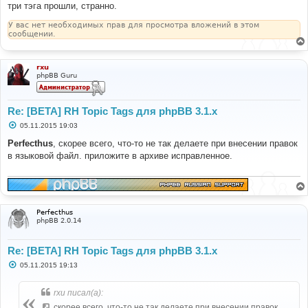
три тэга прошли, странно.
У вас нет необходимых прав для просмотра вложений в этом
сообщении.
rxu
phpBB Guru
Re: [BETA] RH Topic Tags для phpBB 3.1.x
С
05.11.2015 19:03
о
о
Perfecthus
, скорее всего, что-то не так делаете при внесении правок
б
в языковой файл. приложите в архиве исправленное.
щ
е
н
и
е
Perfecthus
phpBB 2.0.14
Re: [BETA] RH Topic Tags для phpBB 3.1.x
С
05.11.2015 19:13
о
о
б
rxu писал(а):
щ
е
скорее всего, что-то не так делаете при внесении правок