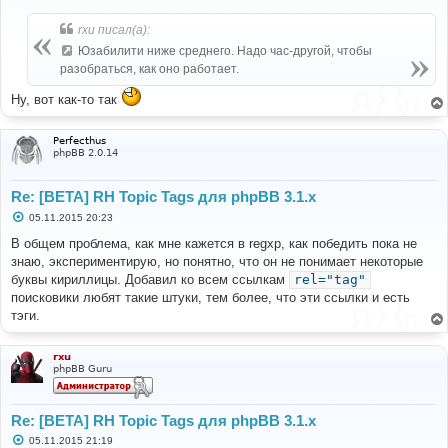
о
б
rxu писал(а):
щ
е
Юзабилити ниже среднего. Надо час-другой, чтобы
н
разобраться, как оно работает.
и
е
Ну, вот как-то так
Perfecthus
phpBB 2.0.14
Re: [BETA] RH Topic Tags для phpBB 3.1.x
С
05.11.2015 20:23
о
о
В общем проблема, как мне кажется в regxp, как победить пока не
б
знаю, экспериментирую, но понятно, что он не понимает некоторые
щ
е
буквы кириллицы. Добавил ко всем ссылкам
rel="tag"
н
поисковики любят такие штуки, тем более, что эти ссылки и есть
и
е
тэги.
rxu
phpBB Guru
Re: [BETA] RH Topic Tags для phpBB 3.1.x
С
05.11.2015 21:19