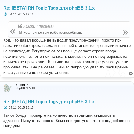
Re: [BETA] RH Topic Tags для phpBB 3.1.x
С
04.11.2015 19:12
о
о
б
KEMnEP писал(а):
щ
е
Код полностью работоспособный.
н
и
Код, что давал вообще не выводит предупреждений, просто при
е
нажатии enter строка ввода и тэг в ней становятся красными и ничего
не происходит. Регулярка от rxu вообще делает строку ввода
неактивной, т.е. тэг в ней написать можно, но он не подтверждается
и ничего не происходит. Кэш чистил, каких только регулярок уже не
пробовал, так и не работает. Сейчас попробую удалить расширение
и все данные и по новой установить.
KEMnEP
phpBB 2.0.18
Re: [BETA] RH Topic Tags для phpBB 3.1.x
С
04.11.2015 19:15
о
о
Так от болды, проверте на количество вводимых символов в
б
админке. Пишу с телефона. Комп вне доступа. Так что подробнее не
щ
е
могу увы.
н
и