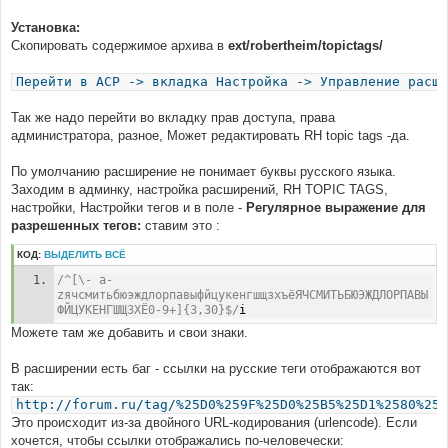
Установка:
Скопировать содержимое архива в
ext/robertheim/topictags/
Перейти в ACP -> вкладка Настройка -> Управление расши
Так же надо перейти во вкладку прав доступа, права
администратора, разное, Может редактировать RH topic tags -да.
По умолчанию расширение не понимает буквы русского языка.
Заходим в админку, настройка расширений, RH TOPIC TAGS,
настройки, Настройки тегов и в поле -
Регулярное выражение для
разрешенных тегов:
ставим это :
КОД:
ВЫДЕЛИТЬ ВСЁ
/^[\- a-
zячсмитьбюэждлорпавыфйцукенгшщзхъёЯЧСМИТЬБЮЭЖДЛОРПАВЫ
ФЙЦУКЕНГШЩЗХЁ0-9+]{3,30}$/
i
Можете там же добавить и свои знаки.
В расширении есть баг - ссылки на русские теги отображаются вот
так:
http://forum.ru/tag/%25D0%259F%25D0%25B5%25D1%2580%25D
Это происходит из-за двойного URL-кодирования (urlencode). Если
хочется, чтобы ссылки отображались по-человечески: