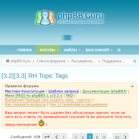
ГЛАВНАЯ
ФОРУМЫ
ФАЙЛЫ
БАЗА ЗНАНИЙ
phpBB Guru
Список форумов
Расширения phpBB
Поддержка расширений для phpBB
[3.2][3.3] RH Topic Tags
Правила форума
Местная Конституция
|
Шаблон запроса
|
Документация (phpBB3)
|
Мини [FAQ] по phpBB3.1.x/3.2.x
|
FAQ
|
Внимание! Прежде чем создать тему - прочти!
|
Как задавать вопросы
|
Как устанавливать расширения
Ваш вопрос может быть удален без объяснения причин, если на
него есть ответы по приведённым ссылкам (а вы рискуете получить
предупреждение
).
Страница
7
из
30
1
5
6
7
8
9
30
Пред.
След
Сообщений: 438
…
…