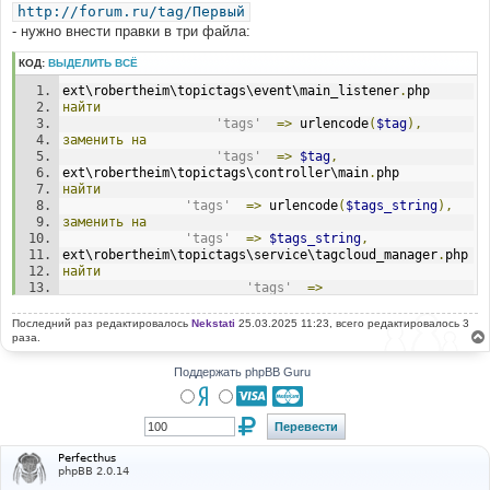
http://forum.ru/tag/Первый
- нужно внести правки в три файла:
КОД:
ВЫДЕЛИТЬ ВСЁ
ext\robertheim\topictags\event\main_listener
.
php
найти
'tags'
=>
 urlencode
(
$tag
),
заменить
на
'tags'
=>
$tag
,
ext\robertheim\topictags\controller\main
.
php
найти
'tags'
=>
 urlencode
(
$tags_string
),
заменить
на
'tags'
=>
$tags_string
,
ext\robertheim\topictags\service\tagcloud_manager
.
php
найти
'tags'
=>
urlencode
(
$tag
[
'tag'
])
заменить
на
Последний раз редактировалось
Nekstati
25.03.2025 11:23, всего редактировалось 3
'tags'
=>
$tag
[
'tag'
]
раза.
Поддержать phpBB Guru
Perfecthus
phpBB 2.0.14