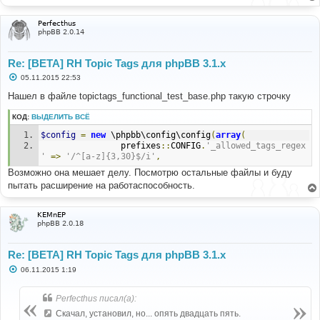
Perfecthus
phpBB 2.0.14
Re: [BETA] RH Topic Tags для phpBB 3.1.x
С
05.11.2015 22:53
о
о
Нашел в файле topictags_functional_test_base.php такую строчку
б
щ
КОД:
ВЫДЕЛИТЬ ВСЁ
е
н
$config
=
new
 \phpbb\config\config
(
array
(
и
е
				prefixes
::
CONFIG
.
'_allowed_tags_regex
'
=>
'/^[a-z]{3,30}$/i'
,
Возможно она мешает делу. Посмотрю остальные файлы и буду
пытать расширение на работаспособность.
KEMnEP
phpBB 2.0.18
Re: [BETA] RH Topic Tags для phpBB 3.1.x
С
06.11.2015 1:19
о
о
б
Perfecthus писал(а):
щ
е
Скачал, установил, но... опять двадцать пять.
н