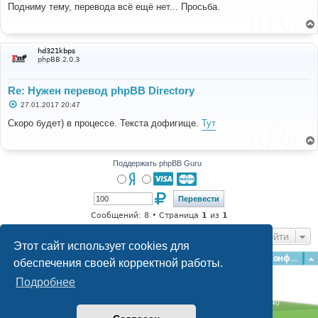
о
Подниму тему, перевода всё ещё нет... Просьба.
б
щ
е
н
и
hd321kbps
е
phpBB 2.0.3
Re: Нужен перевод phpBB Directory
С
27.01.2017 20:47
о
о
Скоро будет) в процессе. Текста дофигище.
Тут
б
щ
е
н
и
Поддержать phpBB Guru
е
Сообщений: 8 • Страница
1
из
1
Перейти
Этот сайт использует cookies для
Главная
Форумы
Наша команда
О команде
Конфиденциальность
обеспечения своей корректной работы.
Подробнее
Time: 0.241s
| Peak Memory Usage: 2.98 МБ | GZIP: Off |
Queries: 40
© phpBB Guru, 2004—2026