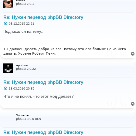
KimIV
е
phpBB 2.0.1
Re: Нужен перевод phpBB Directory
С
03.12.2015 22:21
о
о
Подписался на тему...
б
щ
е
н
и
Ты должен делать добро из зла, потому что его больше не из чего
е
делать. Уоренн Роберт Пенн.
apollion
phpBB 2.0.22
Re: Нужен перевод phpBB Directory
С
13.03.2016 20:35
о
о
Что я не понял, что этот мод делает?
б
щ
е
н
и
Sumanai
е
phpBB 3.0.0 RC5
Re: Нужен перевод phpBB Directory