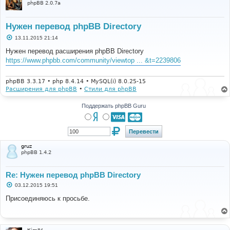
phpBB 2.0.7a
Нужен перевод phpBB Directory
С
13.11.2015 21:14
о
о
Нужен перевод расширения phpBB Directory
б
https://www.phpbb.com/community/viewtop ... &t=2239806
щ
е
н
и
phpBB 3.3.17 • php 8.4.14 • MySQL(i) 8.0.25-15
е
Расширения для phpBB
•
Стили для phpBB
Поддержать phpBB Guru
gruz
phpBB 1.4.2
Re: Нужен перевод phpBB Directory
С
03.12.2015 19:51
о
о
Присоединяюсь к просьбе.
б
щ
е
н
и