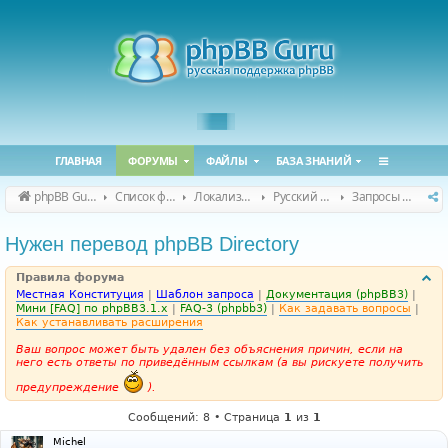
ГЛАВНАЯ
ФОРУМЫ
ФАЙЛЫ
БАЗА ЗНАНИЙ
phpBB Guru
Список форумов
Локализация phpBB
Русский перевод расширений
Запросы на перевод расширений
Нужен перевод phpBB Directory
Правила форума
Местная Конституция
|
Шаблон запроса
|
Документация (phpBB3)
|
Мини [FAQ] по phpBB3.1.x
|
FAQ-3 (phpbb3)
|
Как задавать вопросы
|
Как устанавливать расширения
Ваш вопрос может быть удален без объяснения причин, если на
него есть ответы по приведённым ссылкам (а вы рискуете получить
предупреждение
).
Сообщений: 8 • Страница
1
из
1
Michel