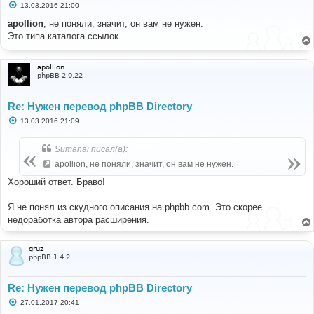
С
13.03.2016 21:00
о
о
apollion
, не поняли, значит, он вам не нужен.
б
Это типа каталога ссылок.
щ
е
н
и
apollion
е
phpBB 2.0.22
Re: Нужен перевод phpBB Directory
С
13.03.2016 21:09
о
о
б
Sumanai писал(а):
щ
е
apollion, не поняли, значит, он вам не нужен.
н
и
Хороший ответ. Браво!
е
Я не понял из скудного описания на phpbb.com. Это скорее
недоработка автора расширения.
gruz
phpBB 1.4.2
Re: Нужен перевод phpBB Directory
С
27.01.2017 20:41
о