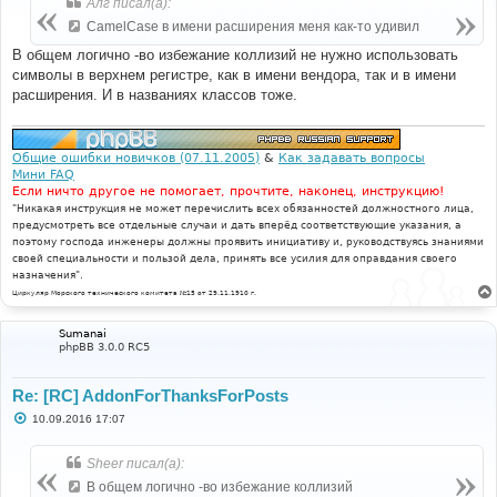
Алг писал(а):
щ
е
CamelCase в имени расширения меня как-то удивил
н
и
В общем логично -во избежание коллизий не нужно использовать
е
символы в верхнем регистре, как в имени вендора, так и в имени
расширения. И в названиях классов тоже.
Общие ошибки новичков (07.11.2005)
&
Как задавать вопросы
Мини FAQ
Если ничто другое не помогает, прочтите, наконец, инструкцию!
"Никакая инструкция не может перечислить всех обязанностей должностного лица,
предусмотреть все отдельные случаи и дать вперёд соответствующие указания, а
поэтому господа инженеры должны проявить инициативу и, руководствуясь знаниями
своей специальности и пользой дела, принять все усилия для оправдания своего
назначения".
Циркуляр Морского технического комитета №15 от 29.11.1910 г.
Sumanai
phpBB 3.0.0 RC5
Re: [RC] AddonForThanksForPosts
С
10.09.2016 17:07
о
о
б
Sheer писал(а):
щ
е
В общем логично -во избежание коллизий
н