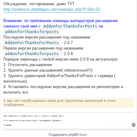
Обсуждение, тестирование, демо ТУТ
http://anderson.phpbbguru.net/viewtopic.php?f=5&t=52
Внимание: по требованию команды валидаторов расширение
сменило своё имя с
AddonForThanksForPosts
на
addonforthanksforposts
Последняя версия расширения под названием
AddonForThanksForPosts
- 2.0.7
Первая версия расширения под названием
addonforthanksforposts
- 2.0.8
Порядок перехода с любой версии ниже 2.0.8 на актуальную:
1. Отключить расширение
2. Удалить данные расширения( обязательно!!!)
3. Удалить директорий AddonForThanksForPosts с сервера (
желательно)
4. Установить последнюю версию расширения из репозитория и
включить его
У вас нет необходимых прав для просмотра вложений в этом
сообщении.
Там упёртость и инертность, могут, кстати, в морду дать.
А ты проявляй интеллигентность, постарайся убеждать...
Т. Шаов
Поддержать phpBB Guru