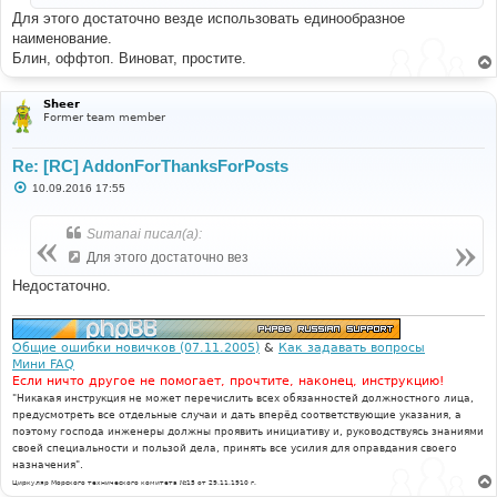
и
Для этого достаточно везде использовать единообразное
е
наименование.
Блин, оффтоп. Виноват, простите.
Sheer
Former team member
Re: [RC] AddonForThanksForPosts
С
10.09.2016 17:55
о
о
б
Sumanai писал(а):
щ
е
Для этого достаточно вез
н
и
Недостаточно.
е
Общие ошибки новичков (07.11.2005)
&
Как задавать вопросы
Мини FAQ
Если ничто другое не помогает, прочтите, наконец, инструкцию!
"Никакая инструкция не может перечислить всех обязанностей должностного лица,
предусмотреть все отдельные случаи и дать вперёд соответствующие указания, а
поэтому господа инженеры должны проявить инициативу и, руководствуясь знаниями
своей специальности и пользой дела, принять все усилия для оправдания своего
назначения".
Циркуляр Морского технического комитета №15 от 29.11.1910 г.