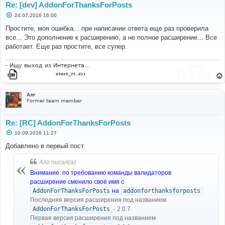
Re: [dev] AddonForThanksForPosts
С
24.07.2016 16:00
о
о
Простите, моя ошибка... при написании ответа еще раз проверила
б
все... Это дополнение к расширению, а не полное расширение... Все
щ
е
работает. Еще раз простите, все супер.
н
и
е
- Ищy выход из Интеpнета...
Алг
Former team member
Re: [RC] AddonForThanksForPosts
С
10.09.2016 11:27
о
о
Добавлено в первый пост
б
щ
Алг писал(а):
е
н
Внимание: по требованию команды валидаторов
и
е
расширение сменило своё имя с
AddonForThanksForPosts
на
addonforthanksforposts
Последняя версия расширения под названием
AddonForThanksForPosts
- 2.0.7
Первая версия расширения под названием