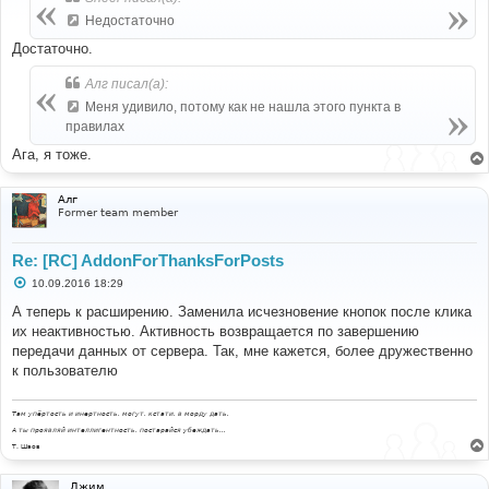
щ
е
Недостаточно
н
и
Достаточно.
е
Алг писал(а):
Меня удивило, потому как не нашла этого пункта в
правилах
Ага, я тоже.
Алг
Former team member
Re: [RC] AddonForThanksForPosts
С
10.09.2016 18:29
о
о
А теперь к расширению. Заменила исчезновение кнопок после клика
б
их неактивностью. Активность возвращается по завершению
щ
е
передачи данных от сервера. Так, мне кажется, более дружественно
н
к пользователю
и
е
Там упёртость и инертность, могут, кстати, в морду дать.
А ты проявляй интеллигентность, постарайся убеждать...
Т. Шаов
Джим