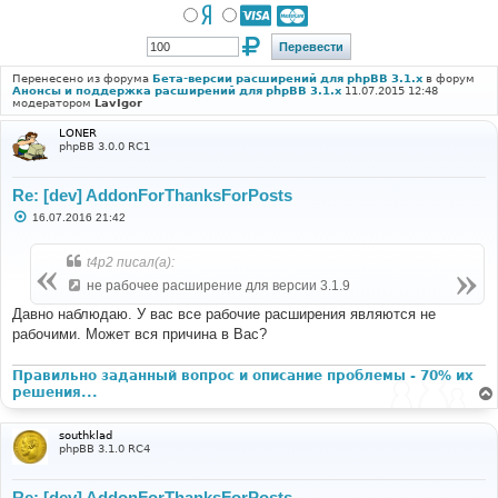
Перенесено из форума
Бета-версии расширений для phpBB 3.1.x
в форум
Анонсы и поддержка расширений для phpBB 3.1.x
11.07.2015 12:48
модератором
LavIgor
LONER
phpBB 3.0.0 RC1
Re: [dev] AddonForThanksForPosts
С
16.07.2016 21:42
о
о
б
t4p2 писал(а):
щ
е
не рабочее расширение для версии 3.1.9
н
и
Давно наблюдаю. У вас все рабочие расширения являются не
е
рабочими. Может вся причина в Вас?
Правильно заданный вопрос и описание проблемы - 70% их
решения...
southklad
phpBB 3.1.0 RC4
Re: [dev] AddonForThanksForPosts