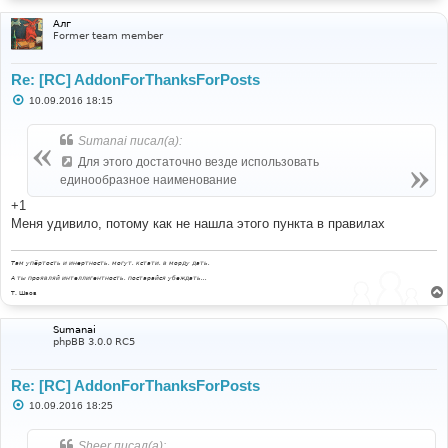
Алг
Former team member
Re: [RC] AddonForThanksForPosts
С
10.09.2016 18:15
о
о
б
Sumanai писал(а):
щ
е
Для этого достаточно везде использовать
н
единообразное наименование
и
е
+1
Меня удивило, потому как не нашла этого пункта в правилах
Там упёртость и инертность, могут, кстати, в морду дать.
А ты проявляй интеллигентность, постарайся убеждать...
Т. Шаов
Sumanai
phpBB 3.0.0 RC5
Re: [RC] AddonForThanksForPosts
С
10.09.2016 18:25
о
о
б
Sheer писал(а):