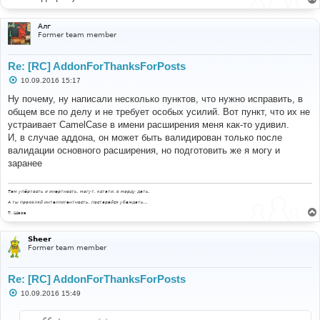
Алг
Former team member
Re: [RC] AddonForThanksForPosts
С
10.09.2016 15:17
о
о
Ну почему, ну написали несколько пунктов, что нужно исправить, в
б
общем все по делу и не требует особых усилий. Вот пункт, что их не
щ
е
устраивает CamelCase в имени расширения меня как-то удивил.
н
И, в случае аддона, он может быть валидирован только после
и
е
валидации основного расширения, но подготовить же я могу и
заранее
Там упёртость и инертность, могут, кстати, в морду дать.
А ты проявляй интеллигентность, постарайся убеждать...
Т. Шаов
Sheer
Former team member
Re: [RC] AddonForThanksForPosts
С
10.09.2016 15:49
о
о
б