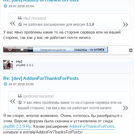
С
16.07.2016 22:04
о
о
б
t4p2 писал(а):
щ
е
не рабочее расширение для версии
3.1.9
н
и
У вас явно проблемы какие то на стороне сервера или на вашей
е
стороне, так как у вас не работает почти ничего
t4p2
phpBB 2.0.1
Re: [dev] AddonForThanksForPosts
С
24.07.2016 15:55
о
о
б
igorbond писал(а):
щ
е
У вас явно проблемы какие то на стороне сервера или на
н
вашей стороне, так как у вас не работает почти ничего
и
е
Я не спорю, вполне возможно. Очень хотелось бы разобраться с
этим. Версия форума была скачана и установлена от сюда:
phpBB 3.1.9 Ru
. Качаю расширение
AddonForThanksForPosts
,
копирую в
ext/alg/AddonForThanksForPosts/