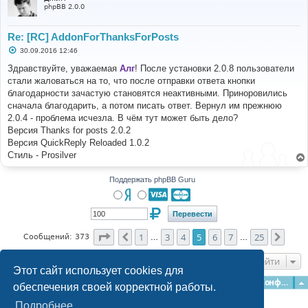
phpBB 2.0.0
Re: [RC] AddonForThanksForPosts
С
30.09.2016 12:46
о
о
Здравствуйте, уважаемая
Алг
! После установки 2.0.8 пользователи
б
стали жаловаться на то, что после отправки ответа кнопки
щ
е
благодарности зачастую становятся неактивными. Приноровились
н
сначала благодарить, а потом писать ответ. Вернул им прежнюю
и
е
2.0.4 - проблема исчезла. В чём тут может быть дело?
Версия Thanks for posts 2.0.2
Версия QuickReply Reloaded 1.0.2
Стиль - Prosilver
Поддержать phpBB Guru
Страница
5
из
25
1
3
4
5
6
7
25
Пред.
След
Сообщений: 373
…
…
Перейти
Этот сайт использует cookies для
Главная
Форумы
Наша команда
О команде
Конфиденциальность
обеспечения своей корректной работы.
Подробнее