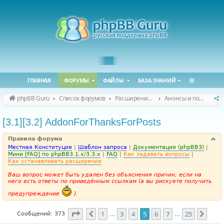
ГЛАВНАЯ
ФОРУМЫ
ФАЙЛЫ
БАЗА ЗНАНИЙ
phpBB Guru
Список форумов
Расширения phpBB
Анонсы и поддержка расширений для phpBB
[3.1][3.2] AddonForThanksForPosts
Правила форума
Местная Конституция
|
Шаблон запроса
|
Документация (phpBB3)
|
Мини [FAQ] по phpBB3.1.x/3.3.x
|
FAQ
|
Как задавать вопросы
|
Как устанавливать расширения
Ваш вопрос может быть удален без объяснения причин, если на
него есть ответы по приведённым ссылкам (а вы рискуете получить
предупреждение
).
Страница
5
из
25
1
3
4
5
6
7
25
Пред.
След
Сообщений: 373
…
…