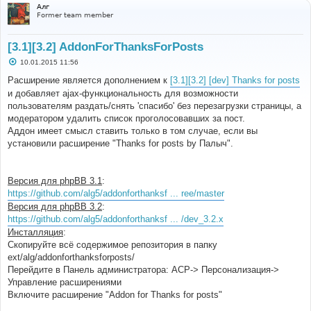
Алг
Former team member
[3.1][3.2] AddonForThanksForPosts
С
10.01.2015 11:56
о
о
Расширение является дополнением к
[3.1][3.2] [dev] Thanks for posts
б
и добавляет ajax-функциональность для возможности
щ
е
пользователям раздать/снять 'спасибо' без перезагрузки страницы, а
н
модератором удалить список проголосовавших за пост.
и
е
Аддон имеет смысл ставить только в том случае, если вы
установили расширение "Thanks for posts by Палыч".
Версия для phpBB 3.1
:
https://github.com/alg5/addonforthanksf ... ree/master
Версия для phpBB 3.2
:
https://github.com/alg5/addonforthanksf ... /dev_3.2.x
Инсталляция
:
Скопируйте всё содержимое репозитория в папку
ext/alg/addonforthanksforposts/
Перейдите в Панель администратора: АСР-> Персонализация->
Управление расширениями
Включите расширение "Addon for Thanks for posts"