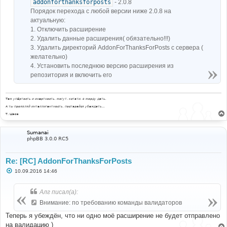
addonforthanksforposts
- 2.0.8
Порядок перехода с любой версии ниже 2.0.8 на
актуальную:
1. Отключить расширение
2. Удалить данные расширения( обязательно!!!)
3. Удалить директорий AddonForThanksForPosts с сервера (
желательно)
4. Установить последнюю версию расширения из
репозитория и включить его
Там упёртость и инертность, могут, кстати, в морду дать.
А ты проявляй интеллигентность, постарайся убеждать...
Т. Шаов
Sumanai
phpBB 3.0.0 RC5
Re: [RC] AddonForThanksForPosts
С
10.09.2016 14:46
о
о
б
Алг писал(а):
щ
е
Внимание: по требованию команды валидаторов
н
и
Теперь я убеждён, что ни одно моё расширение не будет отправлено
е
на валидацию )