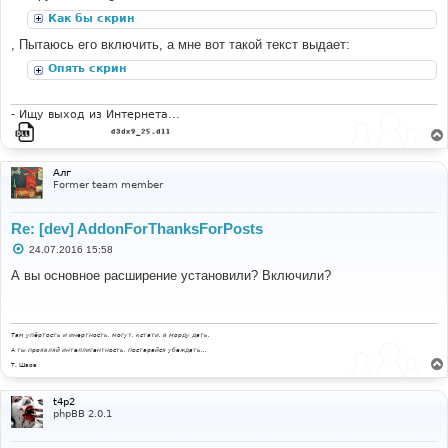
Как бы скрин
, Пытаюсь его включить, а мне вот такой текст выдает:
Опять скрин
- Ищy выход из Интеpнета...
Алг
Former team member
Re: [dev] AddonForThanksForPosts
С
24.07.2016 15:58
о
о
А вы основное расширение установили? Включили?
б
щ
е
н
и
Там упёртость и инертность, могут, кстати, в морду дать.
е
А ты проявляй интеллигентность, постарайся убеждать...
Т. Шаов
t4p2
phpBB 2.0.1