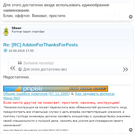
и
Для этого достаточно везде использовать единообразное
е
наименование.
Блин, оффтоп. Виноват, простите.
Sheer
Former team member
Re: [RC] AddonForThanksForPosts
С
10.09.2016 17:55
о
о
б
Sumanai писал(а):
щ
е
Для этого достаточно вез
н
и
Недостаточно.
е
Общие ошибки новичков (07.11.2005)
&
Как задавать вопросы
Мини FAQ
Если ничто другое не помогает, прочтите, наконец, инструкцию!
"Никакая инструкция не может перечислить всех обязанностей должностного лица,
предусмотреть все отдельные случаи и дать вперёд соответствующие указания, а
поэтому господа инженеры должны проявить инициативу и, руководствуясь знаниями
своей специальности и пользой дела, принять все усилия для оправдания своего
назначения".
Циркуляр Морского технического комитета №15 от 29.11.1910 г.