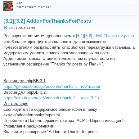
Алг
Former team member
[3.1][3.2] AddonForThanksForPosts
С
10.01.2015 11:56
о
о
Расширение является дополнением к
[3.1][3.2] [dev] Thanks for posts
б
и добавляет ajax-функциональность для возможности
щ
е
пользователям раздать/снять 'спасибо' без перезагрузки страницы, а
н
модератором удалить список проголосовавших за пост.
и
е
Аддон имеет смысл ставить только в том случае, если вы
установили расширение "Thanks for posts by Палыч".
Версия для phpBB 3.1
:
https://github.com/alg5/addonforthanksf ... ree/master
Версия для phpBB 3.2
:
https://github.com/alg5/addonforthanksf ... /dev_3.2.x
Инсталляция
:
Скопируйте всё содержимое репозитория в папку
ext/alg/addonforthanksforposts/
Перейдите в Панель администратора: АСР-> Персонализация->
Управление расширениями
Включите расширение "Addon for Thanks for posts"