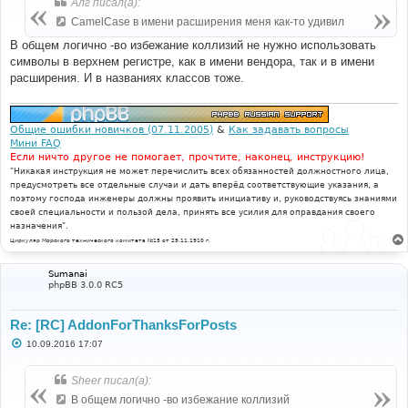
Алг писал(а):
щ
е
CamelCase в имени расширения меня как-то удивил
н
и
В общем логично -во избежание коллизий не нужно использовать
е
символы в верхнем регистре, как в имени вендора, так и в имени
расширения. И в названиях классов тоже.
Общие ошибки новичков (07.11.2005)
&
Как задавать вопросы
Мини FAQ
Если ничто другое не помогает, прочтите, наконец, инструкцию!
"Никакая инструкция не может перечислить всех обязанностей должностного лица,
предусмотреть все отдельные случаи и дать вперёд соответствующие указания, а
поэтому господа инженеры должны проявить инициативу и, руководствуясь знаниями
своей специальности и пользой дела, принять все усилия для оправдания своего
назначения".
Циркуляр Морского технического комитета №15 от 29.11.1910 г.
Sumanai
phpBB 3.0.0 RC5
Re: [RC] AddonForThanksForPosts
С
10.09.2016 17:07
о
о
б
Sheer писал(а):
щ
е
В общем логично -во избежание коллизий
н