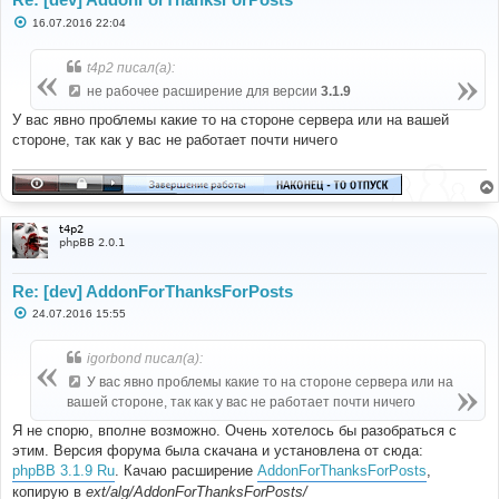
С
16.07.2016 22:04
о
о
б
t4p2 писал(а):
щ
е
не рабочее расширение для версии
3.1.9
н
и
У вас явно проблемы какие то на стороне сервера или на вашей
е
стороне, так как у вас не работает почти ничего
t4p2
phpBB 2.0.1
Re: [dev] AddonForThanksForPosts
С
24.07.2016 15:55
о
о
б
igorbond писал(а):
щ
е
У вас явно проблемы какие то на стороне сервера или на
н
вашей стороне, так как у вас не работает почти ничего
и
е
Я не спорю, вполне возможно. Очень хотелось бы разобраться с
этим. Версия форума была скачана и установлена от сюда:
phpBB 3.1.9 Ru
. Качаю расширение
AddonForThanksForPosts
,
копирую в
ext/alg/AddonForThanksForPosts/