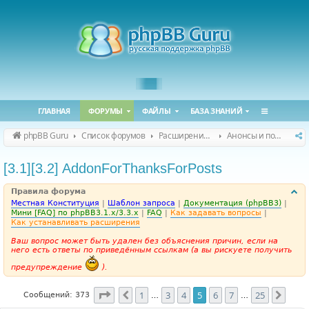
ГЛАВНАЯ
ФОРУМЫ
ФАЙЛЫ
БАЗА ЗНАНИЙ
phpBB Guru
Список форумов
Расширения phpBB
Анонсы и поддержка расширений для phpBB
[3.1][3.2] AddonForThanksForPosts
Правила форума
Местная Конституция
|
Шаблон запроса
|
Документация (phpBB3)
|
Мини [FAQ] по phpBB3.1.x/3.3.x
|
FAQ
|
Как задавать вопросы
|
Как устанавливать расширения
Ваш вопрос может быть удален без объяснения причин, если на
него есть ответы по приведённым ссылкам (а вы рискуете получить
предупреждение
).
Страница
5
из
25
1
3
4
5
6
7
25
Пред.
След
Сообщений: 373
…
…