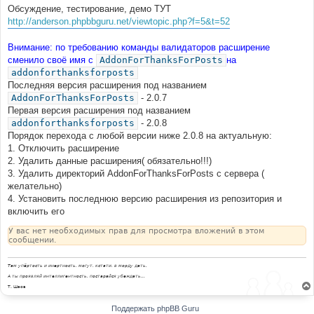
Обсуждение, тестирование, демо ТУТ
http://anderson.phpbbguru.net/viewtopic.php?f=5&t=52
Внимание: по требованию команды валидаторов расширение
сменило своё имя с
AddonForThanksForPosts
на
addonforthanksforposts
Последняя версия расширения под названием
AddonForThanksForPosts
- 2.0.7
Первая версия расширения под названием
addonforthanksforposts
- 2.0.8
Порядок перехода с любой версии ниже 2.0.8 на актуальную:
1. Отключить расширение
2. Удалить данные расширения( обязательно!!!)
3. Удалить директорий AddonForThanksForPosts с сервера (
желательно)
4. Установить последнюю версию расширения из репозитория и
включить его
У вас нет необходимых прав для просмотра вложений в этом
сообщении.
Там упёртость и инертность, могут, кстати, в морду дать.
А ты проявляй интеллигентность, постарайся убеждать...
Т. Шаов
Поддержать phpBB Guru