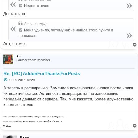
щ
е
Недостаточно
н
и
Достаточно.
е
Алг писал(а):
Меня удивило, потому как не нашла этого пункта в
правилах
Ага, я тоже.
Алг
Former team member
Re: [RC] AddonForThanksForPosts
С
10.09.2016 18:29
о
о
А теперь к расширению. Заменила исчезновение кнопок после клика
б
их неактивностью. Активность возвращается по завершению
щ
е
передачи данных от сервера. Так, мне кажется, более дружественно
н
к пользователю
и
е
Там упёртость и инертность, могут, кстати, в морду дать.
А ты проявляй интеллигентность, постарайся убеждать...
Т. Шаов
Джим