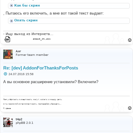
Как бы скрин
, Пытаюсь его включить, а мне вот такой текст выдает:
Опять скрин
- Ищy выход из Интеpнета...
Алг
Former team member
Re: [dev] AddonForThanksForPosts
С
24.07.2016 15:58
о
о
А вы основное расширение установили? Включили?
б
щ
е
н
и
Там упёртость и инертность, могут, кстати, в морду дать.
е
А ты проявляй интеллигентность, постарайся убеждать...
Т. Шаов
t4p2
phpBB 2.0.1