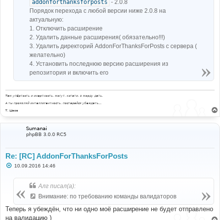
addonforthanksforposts
- 2.0.8
Порядок перехода с любой версии ниже 2.0.8 на
актуальную:
1. Отключить расширение
2. Удалить данные расширения( обязательно!!!)
3. Удалить директорий AddonForThanksForPosts с сервера (
желательно)
4. Установить последнюю версию расширения из
репозитория и включить его
Там упёртость и инертность, могут, кстати, в морду дать.
А ты проявляй интеллигентность, постарайся убеждать...
Т. Шаов
Sumanai
phpBB 3.0.0 RC5
Re: [RC] AddonForThanksForPosts
С
10.09.2016 14:46
о
о
б
Алг писал(а):
щ
е
Внимание: по требованию команды валидаторов
н
и
Теперь я убеждён, что ни одно моё расширение не будет отправлено
е
на валидацию )