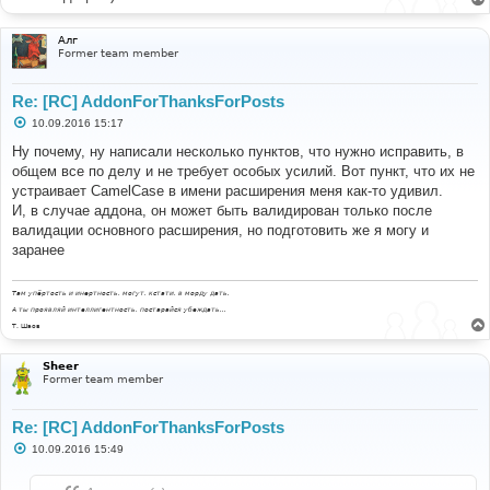
Алг
Former team member
Re: [RC] AddonForThanksForPosts
С
10.09.2016 15:17
о
о
Ну почему, ну написали несколько пунктов, что нужно исправить, в
б
общем все по делу и не требует особых усилий. Вот пункт, что их не
щ
е
устраивает CamelCase в имени расширения меня как-то удивил.
н
И, в случае аддона, он может быть валидирован только после
и
е
валидации основного расширения, но подготовить же я могу и
заранее
Там упёртость и инертность, могут, кстати, в морду дать.
А ты проявляй интеллигентность, постарайся убеждать...
Т. Шаов
Sheer
Former team member
Re: [RC] AddonForThanksForPosts
С
10.09.2016 15:49
о
о
б