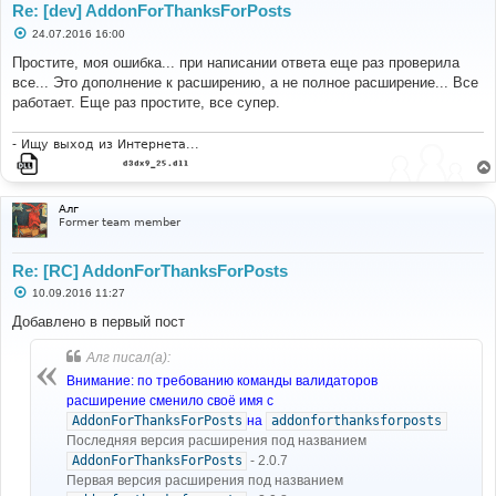
Re: [dev] AddonForThanksForPosts
С
24.07.2016 16:00
о
о
Простите, моя ошибка... при написании ответа еще раз проверила
б
все... Это дополнение к расширению, а не полное расширение... Все
щ
е
работает. Еще раз простите, все супер.
н
и
е
- Ищy выход из Интеpнета...
Алг
Former team member
Re: [RC] AddonForThanksForPosts
С
10.09.2016 11:27
о
о
Добавлено в первый пост
б
щ
Алг писал(а):
е
н
Внимание: по требованию команды валидаторов
и
е
расширение сменило своё имя с
AddonForThanksForPosts
на
addonforthanksforposts
Последняя версия расширения под названием
AddonForThanksForPosts
- 2.0.7
Первая версия расширения под названием