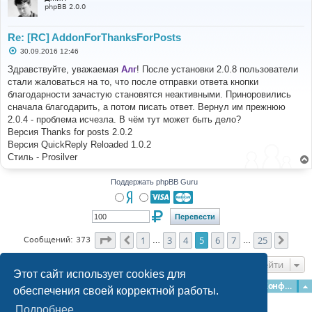
phpBB 2.0.0
Re: [RC] AddonForThanksForPosts
С
30.09.2016 12:46
о
о
Здравствуйте, уважаемая
Алг
! После установки 2.0.8 пользователи
б
стали жаловаться на то, что после отправки ответа кнопки
щ
е
благодарности зачастую становятся неактивными. Приноровились
н
сначала благодарить, а потом писать ответ. Вернул им прежнюю
и
е
2.0.4 - проблема исчезла. В чём тут может быть дело?
Версия Thanks for posts 2.0.2
Версия QuickReply Reloaded 1.0.2
Стиль - Prosilver
Поддержать phpBB Guru
Страница
5
из
25
1
3
4
5
6
7
25
Пред.
След
Сообщений: 373
…
…
Перейти
Этот сайт использует cookies для
Главная
Форумы
Наша команда
О команде
Конфиденциальность
обеспечения своей корректной работы.
Подробнее