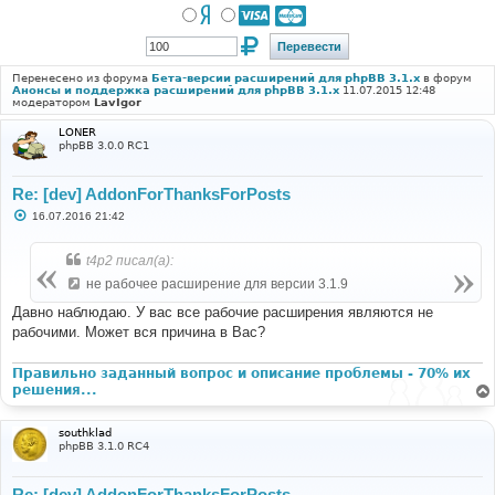
Перенесено из форума
Бета-версии расширений для phpBB 3.1.x
в форум
Анонсы и поддержка расширений для phpBB 3.1.x
11.07.2015 12:48
модератором
LavIgor
LONER
phpBB 3.0.0 RC1
Re: [dev] AddonForThanksForPosts
С
16.07.2016 21:42
о
о
б
t4p2 писал(а):
щ
е
не рабочее расширение для версии 3.1.9
н
и
Давно наблюдаю. У вас все рабочие расширения являются не
е
рабочими. Может вся причина в Вас?
Правильно заданный вопрос и описание проблемы - 70% их
решения...
southklad
phpBB 3.1.0 RC4
Re: [dev] AddonForThanksForPosts