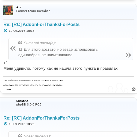
Алг
Former team member
Re: [RC] AddonForThanksForPosts
С
10.09.2016 18:15
о
о
б
Sumanai писал(а):
щ
е
Для этого достаточно везде использовать
н
единообразное наименование
и
е
+1
Меня удивило, потому как не нашла этого пункта в правилах
Там упёртость и инертность, могут, кстати, в морду дать.
А ты проявляй интеллигентность, постарайся убеждать...
Т. Шаов
Sumanai
phpBB 3.0.0 RC5
Re: [RC] AddonForThanksForPosts
С
10.09.2016 18:25
о
о
б
Sheer писал(а):